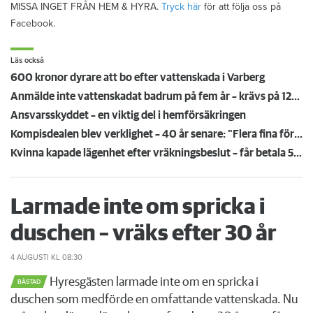
MISSA INGET FRÅN HEM & HYRA.
Tryck här
för att följa oss på
Facebook.
Läs också
600 kronor dyrare att bo efter vattenskada i Varberg
Anmälde inte vattenskadat badrum på fem år – krävs på 125 000 kronor
Ansvarsskyddet – en viktig del i hemförsäkringen
Kompisdealen blev verklighet – 40 år senare: "Flera fina fördelar med att dela bostad"
Kvinna kapade lägenhet efter vräkningsbeslut – får betala 50 000
Larmade inte om spricka i
duschen – vräks efter 30 år
4 AUGUSTI
KL 08:30
Hyresgästen larmade inte om en spricka i
BÅSTAD
duschen som medförde en omfattande vattenskada. Nu