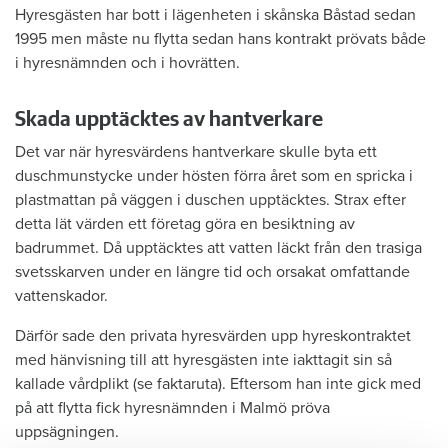
Hyresgästen har bott i lägenheten i skånska Båstad sedan
1995 men måste nu flytta sedan hans kontrakt prövats både
i hyresnämnden och i hovrätten.
Skada upptäcktes av hantverkare
Det var när hyresvärdens hantverkare skulle byta ett
duschmunstycke under hösten förra året som en spricka i
plastmattan på väggen i duschen upptäcktes. Strax efter
detta lät värden ett företag göra en besiktning av
badrummet. Då upptäcktes att vatten läckt från den trasiga
svetsskarven under en längre tid och orsakat omfattande
vattenskador.
Därför sade den privata hyresvärden upp hyreskontraktet
med hänvisning till att hyresgästen inte iakttagit sin så
kallade vårdplikt (se faktaruta). Eftersom han inte gick med
på att flytta fick hyresnämnden i Malmö pröva
uppsägningen.