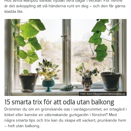
Hos Anna Maripuu vankas nybakt flera dagar i veckan. För henne
är det avkoppling att slå händerna runt en deg – och den får gärna
kladda lite.
Foto: Karin Hasselström/Newbotanic.se
15 smarta trix för att odla utan balkong
Drömmer du om en grönskande oas i vardagsrummet, en örtagård i
köket eller kanske en välsmakande gurkgardin i fönstret? Med
några smarta tips och trix kan du skapa ett vackert, prunkande hem
– helt utan balkong.