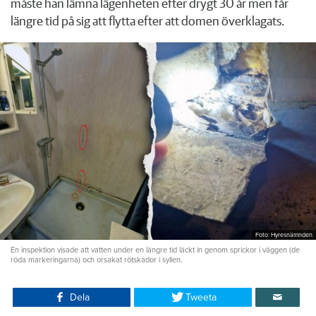
måste han lämna lägenheten efter drygt 30 år men får
längre tid på sig att flytta efter att domen överklagats.
Foto: Hyresnämnden
En inspektion visade att vatten under en längre tid läckt in genom sprickor i väggen (de
röda markeringarna) och orsakat rötskador i syllen.
Dela
Tweeta