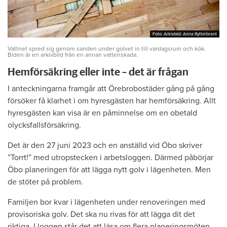
Foto: Arkivbild: Anna Rytterbrant
Foto: Arkivbild: Anna Rytterbrant
Vattnet spred sig genom sanden under golvet in till vardagsrum och kök.
Biden är en arkivbild från en annan vattenskada.
Hemförsäkring eller inte – det är frågan
I anteckningarna framgår att Örebrobostäder gång på gång
försöker få klarhet i om hyresgästen har hemförsäkring. Allt
hyresgästen kan visa är en påminnelse om en obetald
olycksfallsförsäkring.
Det är den 27 juni 2023 och en anställd vid Öbo skriver
”Torrt!” med utropstecken i arbetsloggen. Därmed påbörjar
Öbo planeringen för att lägga nytt golv i lägenheten. Men
de stöter på problem.
Familjen bor kvar i lägenheten under renoveringen med
provisoriska golv. Det ska nu rivas för att lägga dit det
riktiga. I loggen står det att läsa om flera planeringsmöten