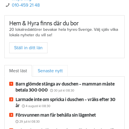
010-459 21 48
Hem & Hyra finns där du bor
20 lokalredaktörer bevakar hela hyres-Sverige. Välj själv vilka
lokala nyheter du vill se!
Ställ in ditt län
Mest läst
Senaste nytt
Barn glömde stänga av duschen – mamman måste
betala 300 000
30 juli
kl 08:30
Larmade inte om spricka i duschen – vräks efter 30
år
4 augusti
kl 08:30
Försvunnen man får behålla sin lägenhet
29 juli
kl 08:30