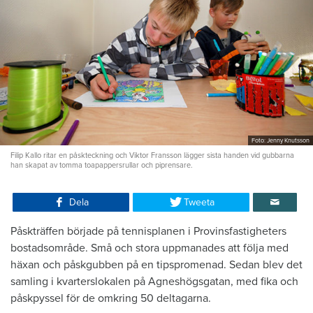
Foto: Jenny Knutsson
Filip Kallo ritar en påskteckning och Viktor Fransson lägger sista handen vid gubbarna
han skapat av tomma toapappersrullar och piprensare.
Dela
Tweeta
Påskträffen började på tennisplanen i Provinsfastigheters
bostadsområde. Små och stora uppmanades att följa med
häxan och påskgubben på en tipspromenad. Sedan blev det
samling i kvarterslokalen på Agneshögsgatan, med fika och
påskpyssel för de omkring 50 deltagarna.