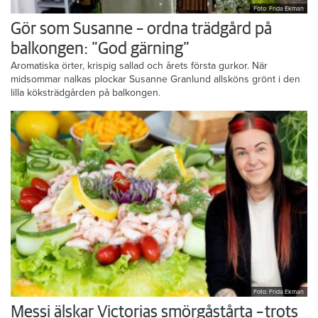
Foto: Frida Ekman
Gör som Susanne – ordna trädgård på
balkongen: ”God gärning”
Aromatiska örter, krispig sallad och årets första gurkor. När
midsommar nalkas plockar Susanne Granlund allsköns grönt i den
lilla köksträdgården på balkongen.
Foto: Frida Ekman
Messi älskar Victorias smörgåstårta – trots