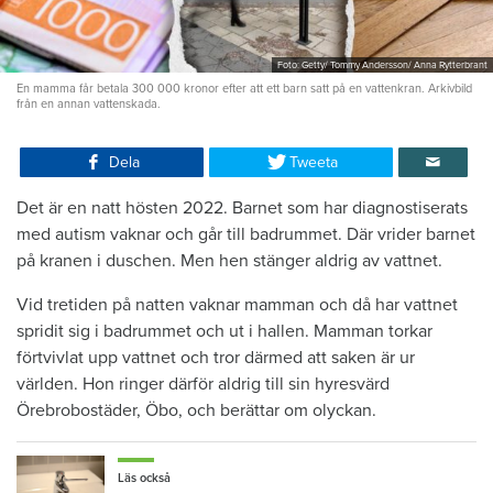
Foto: Getty/ Tommy Andersson/ Anna Rytterbrant
En mamma får betala 300 000 kronor efter att ett barn satt på en vattenkran. Arkivbild
från en annan vattenskada.
Dela
Tweeta
Det är en natt hösten 2022. Barnet som har diagnostiserats
med autism vaknar och går till badrummet. Där vrider barnet
på kranen i duschen. Men hen stänger aldrig av vattnet.
Vid tretiden på natten vaknar mamman och då har vattnet
spridit sig i badrummet och ut i hallen. Mamman torkar
förtvivlat upp vattnet och tror därmed att saken är ur
världen. Hon ringer därför aldrig till sin hyresvärd
Örebrobostäder, Öbo, och berättar om olyckan.
Läs också