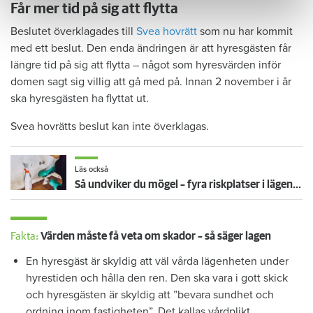
Får mer tid på sig att flytta
Beslutet överklagades till
Svea hovrätt
som nu har kommit
med ett beslut. Den enda ändringen är att hyresgästen får
längre tid på sig att flytta – något som hyresvärden inför
domen sagt sig villig att gå med på. Innan 2 november i år
ska hyresgästen ha flyttat ut.
Svea hovrätts beslut kan inte överklagas.
Läs också
Så undviker du mögel – fyra riskplatser i lägenheten: ”Måste städa bort”
Fakta:
Värden måste få veta om skador – så säger lagen
En hyresgäst är skyldig att väl vårda lägenheten under
hyrestiden och hålla den ren. Den ska vara i gott skick
och hyresgästen är skyldig att ”bevara sundhet och
ordning inom fastigheten”. Det kallas vårdplikt.