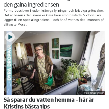
den galna ingrediensen
Formbrödsskivor i rader, krämiga fyllningar och krispiga grönsaker.
Det är basen i den svenska klassikern smörgåstårta. Victoria Lalli
lägger till en specialingrediens – och ändå vattnas det i munnen på
självaste Messi.
Foto: Tomas Ohlsson
Så sparar du vatten hemma – här är
Kristins bästa tips