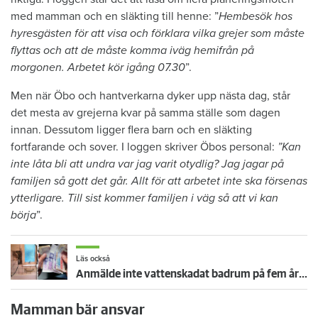
med mamman och en släkting till henne: ”
Hembesök hos
hyresgästen för att visa och förklara vilka grejer som måste
flyttas och att de måste komma iväg hemifrån på
morgonen. Arbetet kör igång 07.30
”.
Men när Öbo och hantverkarna dyker upp nästa dag, står
det mesta av grejerna kvar på samma ställe som dagen
innan. Dessutom ligger flera barn och en släkting
fortfarande och sover. I loggen skriver Öbos personal:
”Kan
inte låta bli att undra var jag varit otydlig? Jag jagar på
familjen så gott det går. Allt för att arbetet inte ska försenas
ytterligare. Till sist kommer familjen i väg så att vi kan
börja
”.
Läs också
Anmälde inte vattenskadat badrum på fem år – krävs på 125 000 kronor
Mamman bär ansvar