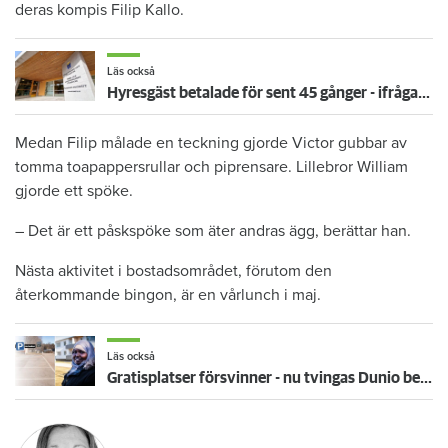
deras kompis Filip Kallo.
Läs också
Hyresgäst betalade för sent 45 gånger - ifrågasätter vräkning: "Varför bryr sig värden först nu?"
Medan Filip målade en teckning gjorde Victor gubbar av
tomma toapappersrullar och piprensare. Lillebror William
gjorde ett spöke.
– Det är ett påskspöke som äter andras ägg, berättar han.
Nästa aktivitet i bostadsområdet, förutom den
återkommande bingon, är en vårlunch i maj.
Läs också
Gratisplatser försvinner - nu tvingas Dunio betala för parkeringen