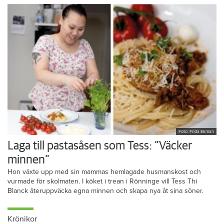
Foto: Frida Ekman
Laga till pastasåsen som Tess: ”Väcker
minnen”
Hon växte upp med sin mammas hemlagade husmanskost och
vurmade för skolmaten. I köket i trean i Rönninge vill Tess Thi
Blanck återuppväcka egna minnen och skapa nya åt sina söner.
Krönikor