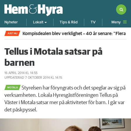
Meny
Nyheter
Lokalt
Tips & Råd
TV
Kompisdealen blev verklighet – 40 år senare: "Flera f
JUST NU
Tellus i Motala satsar på
barnen
16 APRIL 2014
KL 14:55
UPPDATERAD
7 OKTOBER 2014
KL 14:15
Styrelsen har föryngrats och det speglar av sig på
MOTALA
verksamheten. Lokala Hyresgästföreningen Tellus på
Väster i Motala satsar mer på aktiviteter för barn. I går var
det påskpyssel.