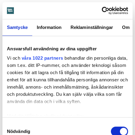
Samtycke
Information
Reklaminställningar
Om
Ansvarsfull användning av dina uppgifter
Vi och
våra 1022 partners
behandlar din personliga data,
som t.ex. ditt IP-nummer, och använder teknologi såsom
cookies för att lagra och få tillgång till information på din
enhet för att kunna tillhandahålla personliga annonser och
innehåll, annons- och innehållsmätning, åskådarinsikter
Foto: Hyresnämnden
Foto: Hyresnämnden
och produktutveckling. Du kan själv välja vilka som får
Hyresgästen borde ha upptäckt och larmat om glipan i duschväggen, menar
domstolarna.
använda din data och i vilka syften.
Hyresgästen själv menar att hyresvärden under hela den tid
Med din tillåtelse skulle vi även vilja:
han bott där varken gjort några inspektioner eller något
underhåll av badrummet, och att det är anledningen till att
Samla in information om din geografiska plats
Samtyckesval
sprickan har kunnat uppstå. Sprickan var heller inte så lätt
Nödvändig
som kan ha en noggrannhet på upp till flera meter