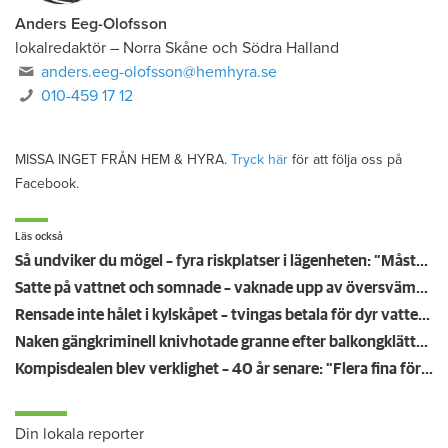
Anders Eeg-Olofsson
lokalredaktör
–
Norra Skåne och Södra Halland
anders.eeg-olofsson@hemhyra.se
010-459 17 12
MISSA INGET FRÅN HEM & HYRA.
Tryck här
för att följa oss på
Facebook.
Läs också
Så undviker du mögel – fyra riskplatser i lägenheten: ”Måste städa bort”
Satte på vattnet och somnade – vaknade upp av översvämning hos grannen
Rensade inte hålet i kylskåpet – tvingas betala för dyr vattenskada
Naken gängkriminell knivhotade granne efter balkongklättring
Kompisdealen blev verklighet – 40 år senare: "Flera fina fördelar med att dela bostad"
Din lokala reporter