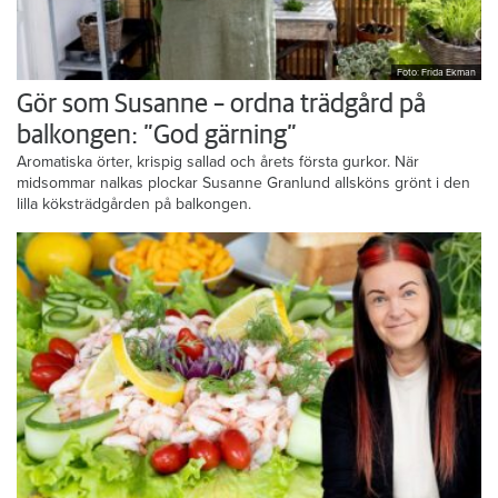
Foto: Frida Ekman
Gör som Susanne – ordna trädgård på
balkongen: ”God gärning”
Aromatiska örter, krispig sallad och årets första gurkor. När
midsommar nalkas plockar Susanne Granlund allsköns grönt i den
lilla köksträdgården på balkongen.