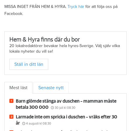
MISSA INGET FRÅN HEM & HYRA.
Tryck här
för att följa oss på
Facebook.
Hem & Hyra finns där du bor
20 lokalredaktörer bevakar hela hyres-Sverige. Välj själv vilka
lokala nyheter du vill se!
Ställ in ditt län
Mest läst
Senaste nytt
Barn glömde stänga av duschen – mamman måste
betala 300 000
30 juli
kl 08:30
Larmade inte om spricka i duschen – vräks efter 30
år
4 augusti
kl 08:30