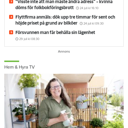
”Visste inte att man måste ändra adress” – kvinna
döms för folkbokföringsbrott
24 juli
kl 16:10
Flyttfirma anmäls: dök upp tre timmar för sent och
höjde priset på grund av bilköer
24 juli
kl 09:30
Försvunnen man får behålla sin lägenhet
29 juli
kl 08:30
Hem & Hyra TV