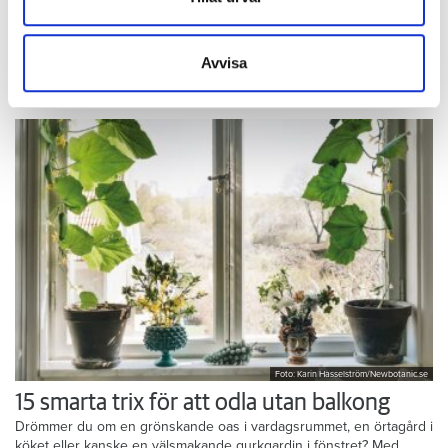
Knepen för att få till Annas morots-
information som du har tillhandahållit eller som de har
tekakor: ”Kladda lite”
samlat in när du har använt deras tjänster.
Hos Anna Maripuu vankas nybakt flera dagar i veckan. För henne
Avvisa
är det avkoppling att slå händerna runt en deg – och den får gärna
kladda lite.
Foto: Karin Hasselström/Newbotanic.se
15 smarta trix för att odla utan balkong
Drömmer du om en grönskande oas i vardagsrummet, en örtagård i
köket eller kanske en välsmakande gurkgardin i fönstret? Med