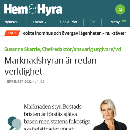
Meny
Nyheter
Lokalt
Tips & Råd
TV
Rökte inomhus och övergav lägenheten – nu kräver 
JUST NU
Susanna Skarrie, Chefredaktör/ansvarig utgivare/vd
Marknadshyran är redan
verklighet
1 SEPTEMBER 2022
KL 11:02