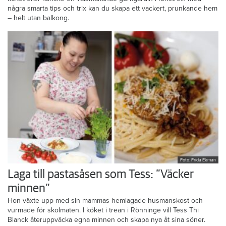
några smarta tips och trix kan du skapa ett vackert, prunkande hem
– helt utan balkong.
Foto: Frida Ekman
Laga till pastasåsen som Tess: ”Väcker
minnen”
Hon växte upp med sin mammas hemlagade husmanskost och
vurmade för skolmaten. I köket i trean i Rönninge vill Tess Thi
Blanck återuppväcka egna minnen och skapa nya åt sina söner.