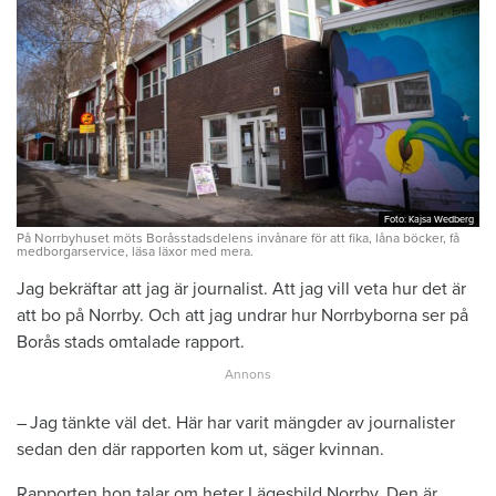
Foto: Kajsa Wedberg
Foto: Kajsa Wedberg
På Norrbyhuset möts Boråsstadsdelens invånare för att fika, låna böcker, få
medborgarservice, läsa läxor med mera.
Jag bekräftar att jag är journalist. Att jag vill veta hur det är
att bo på Norrby. Och att jag undrar hur Norrbyborna ser på
Borås stads omtalade rapport.
– Jag tänkte väl det. Här har varit mängder av journalister
sedan den där rapporten kom ut, säger kvinnan.
Rapporten hon talar om heter Lägesbild Norrby. Den är