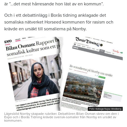
är ”…det mest hårresande hon läst av en kommun”.
Och i ett debattinlägg i Borås tidning anklagade det
somaliska nätverket Horseed kommunen för rasism och
krävde en ursäkt till somalierna på Norrby.
Foto: Kollage/Kajsa Wedberg
Foto: Kollage/Kajsa Wedberg
Lägesbild Norrby skapade rubriker. Debattören Bilan Osman skrev om den i
Expo och i Borås Tidning krävde svensk-somalier från Norrby en ursäkt av
kommunen.