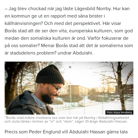
– Jag blev chockad när jag läste Lägesbild Norrby. Hur kan
en kommun ge ut en rapport med såna brister i
källhänvisningen? Och med det perspektivet. Här visar
Borås stad att de ser den vita, europeiska kulturen, som god
medan den somaliska kulturen är ond. Varför fokuserar de
på oss somalier? Menar Borås stad att det är somalierna som
är stadsdelens problem? undrar Abdulahi.
Foto: Kajsa Wedberg
Foto: Kajsa Wedberg
”Borås stad måste involvera oss som bor här på Norrby i förbättringsarbetet
och sluta tänka i termer av ”vi” och ”dom”, säger 31-årige Abdulahi Hassan.
Precis som Peder Englund vill Abdulahi Hassan gärna tala