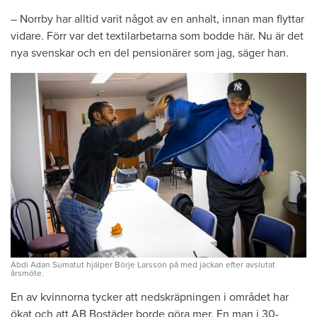
– Norrby har alltid varit något av en anhalt, innan man flyttar
vidare. Förr var det textilarbetarna som bodde här. Nu är det
nya svenskar och en del pensionärer som jag, säger han.
Abdi Adan Sumatut hjälper Börje Larsson på med jackan efter avslutat
årsmöte.
En av kvinnorna tycker att nedskräpningen i området har
ökat och att AB Bostäder borde göra mer. En man i 30-