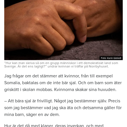
Foto: Karin Gistedt
Foto: Karin Gistedt
”Hur kan man skriva så om en grupp människor i ett demokratiskt land som
Sverige. Är det ens lagligt?” undrar kvinnan vi träffar på Norrbyhuset.
Jag frågar om det stämmer att kvinnor, från till exempel
Somalia, baktalas om de inte bär sjal. Och om barn som äter
griskött i skolan mobbas. Kvinnorna skakar sina huvuden.
– Att bära sjal är frivilligt. Något jag bestämmer själv. Precis
som jag bestämmer vad jag ska äta och detsamma gäller för
mina barn, säger en av dem.
Hur är det då med klaner, deras inverkan, och med