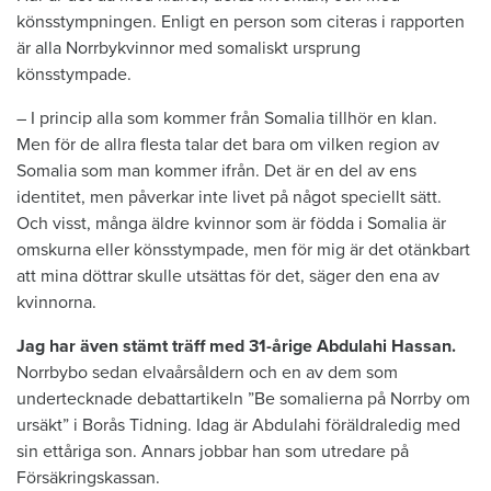
könsstympningen. Enligt en person som citeras i rapporten
är alla Norrbykvinnor med somaliskt ursprung
könsstympade.
– I princip alla som kommer från Somalia tillhör en klan.
Men för de allra flesta talar det bara om vilken region av
Somalia som man kommer ifrån. Det är en del av ens
identitet, men påverkar inte livet på något speciellt sätt.
Och visst, många äldre kvinnor som är födda i Somalia är
omskurna eller könsstympade, men för mig är det otänkbart
att mina döttrar skulle utsättas för det, säger den ena av
kvinnorna.
Jag har även stämt träff med 31-årige Abdulahi Hassan.
Norrbybo sedan elvaårsåldern och en av dem som
undertecknade debattartikeln ”Be somalierna på Norrby om
ursäkt” i Borås Tidning. Idag är Abdulahi föräldraledig med
sin ettåriga son. Annars jobbar han som utredare på
Försäkringskassan.