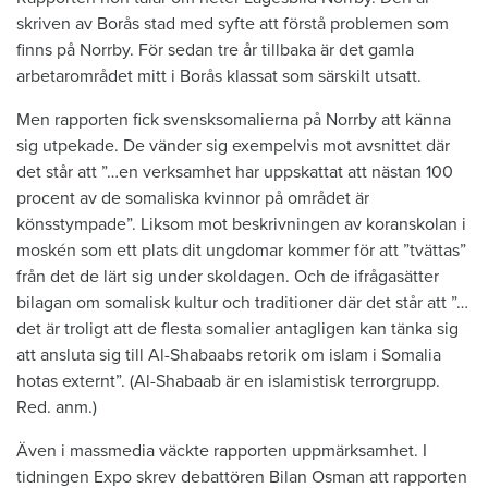
skriven av Borås stad med syfte att förstå problemen som
finns på Norrby. För sedan tre år tillbaka är det gamla
arbetarområdet mitt i Borås klassat som särskilt utsatt.
Men rapporten fick svensksomalierna på Norrby att känna
sig utpekade. De vänder sig exempelvis mot avsnittet där
det står att ”…en verksamhet har uppskattat att nästan 100
procent av de somaliska kvinnor på området är
könsstympade”. Liksom mot beskrivningen av koranskolan i
moskén som ett plats dit ungdomar kommer för att ”tvättas”
från det de lärt sig under skoldagen. Och de ifrågasätter
bilagan om somalisk kultur och traditioner där det står att ”…
det är troligt att de flesta somalier antagligen kan tänka sig
att ansluta sig till Al-Shabaabs retorik om islam i Somalia
hotas externt”. (Al-Shabaab är en islamistisk terrorgrupp.
Red. anm.)
Även i massmedia väckte rapporten uppmärksamhet. I
tidningen Expo skrev debattören Bilan Osman att rapporten