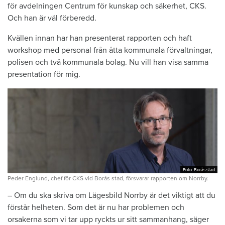
för avdelningen Centrum för kunskap och säkerhet, CKS.
Och han är väl förberedd.
Kvällen innan har han presenterat rapporten och haft
workshop med personal från åtta kommunala förvaltningar,
polisen och två kommunala bolag. Nu vill han visa samma
presentation för mig.
Foto: Borås stad
Foto: Borås stad
Peder Englund, chef för CKS vid Borås stad, försvarar rapporten om Norrby.
– Om du ska skriva om Lägesbild Norrby är det viktigt att du
förstår helheten. Som det är nu har problemen och
orsakerna som vi tar upp ryckts ur sitt sammanhang, säger