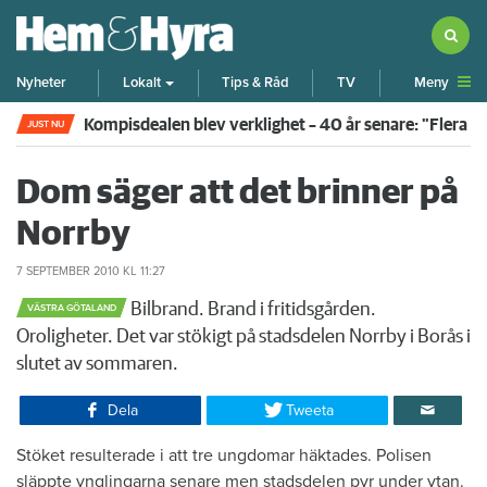
Meny
Nyheter
Lokalt
Tips & Råd
TV
Kompisdealen blev verklighet – 40 år senare: "Flera f
JUST NU
Dom säger att det brinner på
Norrby
7 SEPTEMBER 2010
KL 11:27
Bilbrand. Brand i fritidsgården.
VÄSTRA GÖTALAND
Oroligheter. Det var stökigt på stadsdelen Norrby i Borås i
slutet av sommaren.
Dela
Tweeta
​Stöket resulterade i att tre ungdomar häktades. Polisen
släppte ynglingarna senare men stadsdelen pyr under ytan.