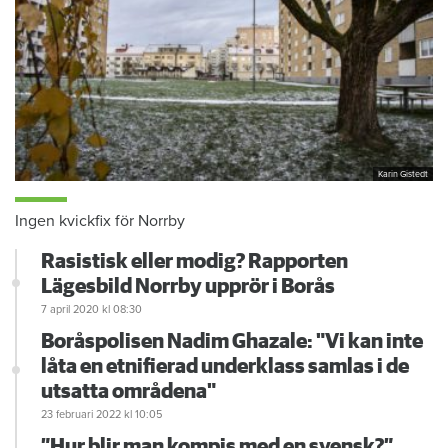
Karin Gistedt
Ingen kvickfix för Norrby
Rasistisk eller modig? Rapporten
Lägesbild Norrby upprör i Borås
7 april 2020
kl 08:30
Boråspolisen Nadim Ghazale: "Vi kan inte
låta en etnifierad underklass samlas i de
utsatta områdena"
23 februari 2022
kl 10:05
”Hur blir man kompis med en svensk?”