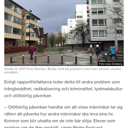
Foto: Kajsa Wedberg
Foto: Kajsa Wedberg
Sedan år 2017 finns Norrby i Borås med på polisens lista över särskilt utsatta
områden.
Enligt rapportförfattarna leder detta till andra problem som
trångboddhet, radikalisering och kriminalitet, tystnadskultur
och otillbörlig påverkan.
– Otillbörlig påverkan handlar om att vissa människor tar sig
rätten att påverka hur andra människor ska leva sina liv.
Kvinnor som blir utsatta om de inte bär slöja. Elever som
mobbas om de äter griskött, säger Peder Englund.