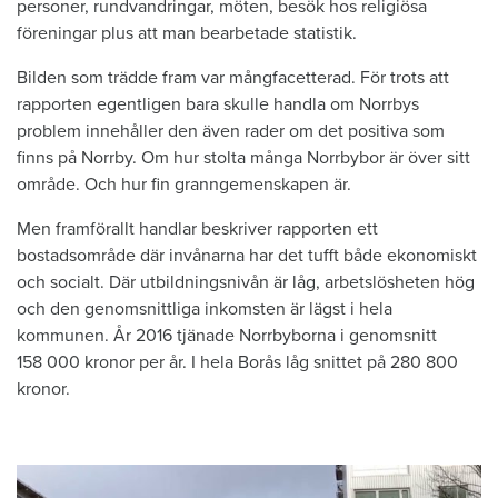
personer, rundvandringar, möten, besök hos religiösa
föreningar plus att man bearbetade statistik.
Bilden som trädde fram var mångfacetterad. För trots att
rapporten egentligen bara skulle handla om Norrbys
problem innehåller den även rader om det positiva som
finns på Norrby. Om hur stolta många Norrbybor är över sitt
område. Och hur fin granngemenskapen är.
Men framförallt handlar beskriver rapporten ett
bostadsområde där invånarna har det tufft både ekonomiskt
och socialt. Där utbildningsnivån är låg, arbetslösheten hög
och den genomsnittliga inkomsten är lägst i hela
kommunen. År 2016 tjänade Norrbyborna i genomsnitt
158 000 kronor per år. I hela Borås låg snittet på 280 800
kronor.