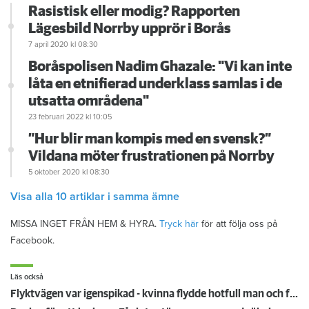
Rasistisk eller modig? Rapporten
Lägesbild Norrby upprör i Borås
7 april 2020
kl 08:30
Boråspolisen Nadim Ghazale: "Vi kan inte
låta en etnifierad underklass samlas i de
utsatta områdena"
23 februari 2022
kl 10:05
”Hur blir man kompis med en svensk?”
Vildana möter frustrationen på Norrby
5 oktober 2020
kl 08:30
Visa alla 10 artiklar i samma ämne
MISSA INGET FRÅN HEM & HYRA.
Tryck här
för att följa oss på
Facebook.
Läs också
Flyktvägen var igenspikad - kvinna flydde hotfull man och föll från balkong