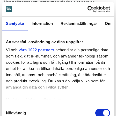
Han poängterar att kommunen aldrig velat göra en
vetenskaplig undersökning. Att Lägesbild Norrby inte visar
hur vanligt det är med könsstympning eller terrorsympati på
Norrby. Men att rapporten redovisar allt vad de intervjuade
Samtycke
Information
Reklaminställningar
Om
personerna har sagt. Oavsett om det går att belägga. Och
oavsett hur det låter eller kan uppfattas.
Ansvarsfull användning av dina uppgifter
– Allt annat vore oetiskt, menar Peder Englund och
fortsätter:
Vi och
våra 1022 partners
behandlar din personliga data,
som t.ex. ditt IP-nummer, och använder teknologi såsom
– Det vi har gjort är unikt och modigt. Vi gått bakom
cookies för att lagra och få tillgång till information på din
problemen och försökt ta reda på dess orsaker. Det borde
enhet för att kunna tillhandahålla personliga annonser och
alla kommuner med socialt utsatta bostadsområden göra.
innehåll, annons- och innehållsmätning, åskådarinsikter
Med detta som grund kan vi nu gå vidare med
och produktutveckling. Du kan själv välja vilka som får
förbättringsarbetet på Norrby.
använda din data och i vilka syften.
Enligt Peder Englund är det nu det verkliga arbetet börjar.
Med din tillåtelse skulle vi även vilja:
Samla in information om din geografiska plats
Samtyckesval
Nödvändig
som kan ha en noggrannhet på upp till flera meter
– Kommunen och föreningarna gör redan idag en massa