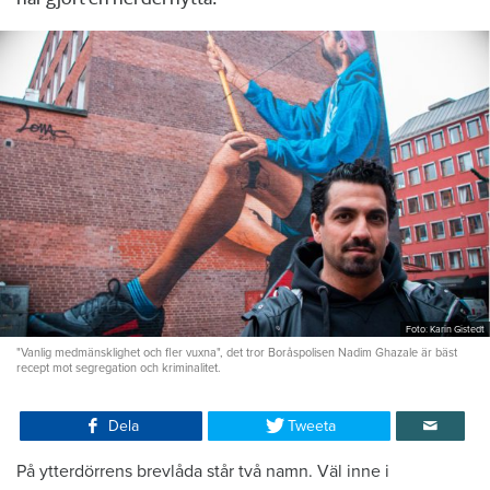
Foto: Karin Gistedt
"Vanlig medmänsklighet och fler vuxna", det tror Boråspolisen Nadim Ghazale är bäst
recept mot segregation och kriminalitet.
Dela
Tweeta
På ytterdörrens brevlåda står två namn. Väl inne i