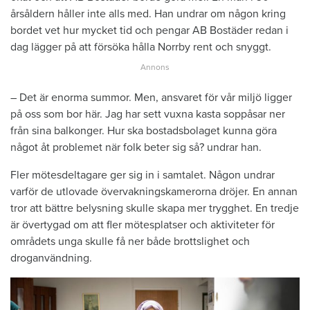
årsåldern håller inte alls med. Han undrar om någon kring
bordet vet hur mycket tid och pengar AB Bostäder redan i
dag lägger på att försöka hålla Norrby rent och snyggt.
– Det är enorma summor. Men, ansvaret för vår miljö ligger
på oss som bor här. Jag har sett vuxna kasta soppåsar ner
från sina balkonger. Hur ska bostadsbolaget kunna göra
något åt problemet när folk beter sig så? undrar han.
Fler mötesdeltagare ger sig in i samtalet. Någon undrar
varför de utlovade övervakningskamerorna dröjer. En annan
tror att bättre belysning skulle skapa mer trygghet. En tredje
är övertygad om att fler mötesplatser och aktiviteter för
områdets unga skulle få ner både brottslighet och
droganvändning.