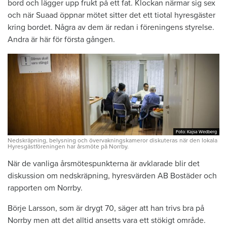
bord och lägger upp frukt på ett fat. Klockan närmar sig sex
och när Suaad öppnar mötet sitter det ett tiotal hyresgäster
kring bordet. Några av dem är redan i föreningens styrelse.
Andra är här för första gången.
Foto: Kajsa Wedberg
Foto: Kajsa Wedberg
Nedskräpning, belysning och övervakningskameror diskuteras när den lokala
Hyresgästföreningen har årsmöte på Norrby.
När de vanliga årsmötespunkterna är avklarade blir det
diskussion om nedskräpning, hyresvärden AB Bostäder och
rapporten om Norrby.
Börje Larsson, som är drygt 70, säger att han trivs bra på
Norrby men att det alltid ansetts vara ett stökigt område.