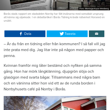
Foto: Montage/Kajsa Wedberg
Borås stads rapport om stadsdelen Norrby har fått invånarna med somaliskt ursprung
att känna sig utpekade. I en debattartikel i Borås Tidning krävde nätverket Horseed en
ursäkt.
Dela
Tweeta
– Är du från en tidning eller från kommunen? I så fall vill jag
inte prata med dig. Jag litar inte på någon med papper och
penna.
Kvinnan framför mig låter bestämd och nyfiken på samma
gång. Hon har mörk långklänning, djupgrön slöja och
glasögon med svarta bågar. Tillsammans med några barn
och en väninna sitter hon vid ett av de runda borden i
Norrbyhusets café på Norrby i Borås.