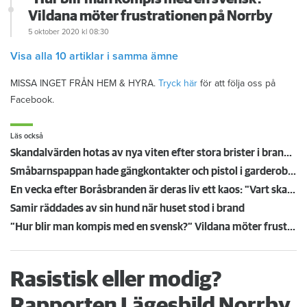
Vildana möter frustrationen på Norrby
5 oktober 2020
kl 08:30
Visa alla 10 artiklar i samma ämne
MISSA INGET FRÅN HEM & HYRA.
Tryck här
för att följa oss på
Facebook.
Läs också
Skandalvärden hotas av nya viten efter stora brister i brandskyddet
Småbarnspappan hade gängkontakter och pistol i garderoben – nu river värden hyreskontraktet
En vecka efter Boråsbranden är deras liv ett kaos: "Vart ska jag ta vägen?"
Samir räddades av sin hund när huset stod i brand
”Hur blir man kompis med en svensk?” Vildana möter frustrationen på Norrby
Rasistisk eller modig?
Rapporten Lägesbild Norrby