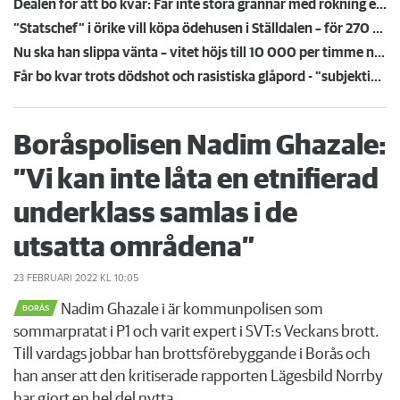
Dealen för att bo kvar: Får inte störa grannar med rökning eller utsätta dem för brandfara
”Statschef” i örike vill köpa ödehusen i Ställdalen – för 270 miljoner: Ska återställas i toppskick
Nu ska han slippa vänta – vitet höjs till 10 000 per timme när hissen står still
Får bo kvar trots dödshot och rasistiska glåpord - "subjektiva uppfattningar"
Boråspolisen Nadim Ghazale:
”Vi kan inte låta en etnifierad
underklass samlas i de
utsatta områdena”
23 FEBRUARI 2022
KL 10:05
Nadim Ghazale i är kommunpolisen som
BORÅS
sommarpratat i P1 och varit expert i SVT:s Veckans brott.
Till vardags jobbar han brottsförebyggande i Borås och
han anser att den kritiserade rapporten Lägesbild Norrby
har gjort en hel del nytta.