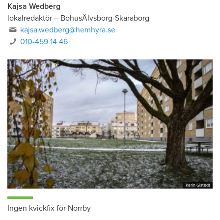
Kajsa Wedberg
lokalredaktör
–
BohusÄlvsborg-Skaraborg
kajsa.wedberg@hemhyra.se
010-459 14 46
Karin Gistedt
Ingen kvickfix för Norrby