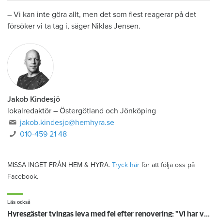
– Vi kan inte göra allt, men det som flest reagerar på det
försöker vi ta tag i, säger Niklas Jensen.
Jakob Kindesjö
lokalredaktör
–
Östergötland och Jönköping
jakob.kindesjo@hemhyra.se
010-459 21 48
MISSA INGET FRÅN HEM & HYRA.
Tryck här
för att följa oss på
Facebook.
Läs också
Hyresgäster tvingas leva med fel efter renovering: "Vi har varit helt gråtfärdiga"