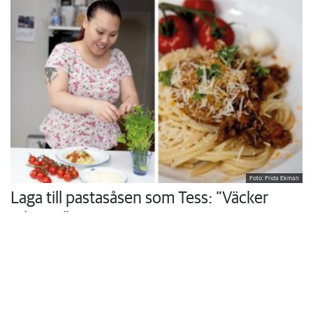
Foto: Frida Ekman
Laga till pastasåsen som Tess: ”Väcker
minnen”
Hon växte upp med sin mammas hemlagade husmanskost och
vurmade för skolmaten. I köket i trean i Rönninge vill Tess Thi
Blanck återuppväcka egna minnen och skapa nya åt sina söner.
Krönikor