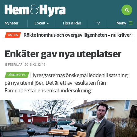
Meny
Nyheter
Lokalt
Tips & Råd
TV
Rökte inomhus och övergav lägenheten – nu kräver 
JUST NU
Enkäter gav nya uteplatser
11 FEBRUARI 2016
KL 12:49
Hyresgästernas önskemål ledde till satsning
SÖDERKÖPING
på nya utemiljöer. Det är ett av resultaten från
Ramunderstadens enkätundersökning.