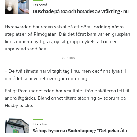
Läs också
Duschade på toa och hotades av vräkning - nu får hon bo kvar
Hyresvärden har redan satsat på att göra i ordning några
uteplatser på Rimögatan. Där det förut bara var en grusplan
finns numera nytt gräs, ny sittgrupp, cykelställ och en
upprustad sandlåda.
– De två sämsta har vi tagit tag i nu, men det finns fyra till i
området som vi behöver göra i ordning.
Enligt Ramunderstaden har resultatet från enkäterna lett till
andra åtgärder. Bland annat tätare städning av soprum på
Husby backe.
Läs också
Så höjs hyrorna i Söderköping: ”Det pekar åt rätt håll”