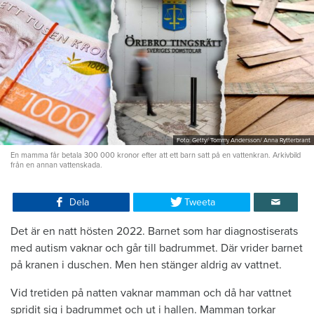
Foto: Getty/ Tommy Andersson/ Anna Rytterbrant
En mamma får betala 300 000 kronor efter att ett barn satt på en vattenkran. Arkivbild
från en annan vattenskada.
Dela
Tweeta
Det är en natt hösten 2022. Barnet som har diagnostiserats
med autism vaknar och går till badrummet. Där vrider barnet
på kranen i duschen. Men hen stänger aldrig av vattnet.
Vid tretiden på natten vaknar mamman och då har vattnet
spridit sig i badrummet och ut i hallen. Mamman torkar