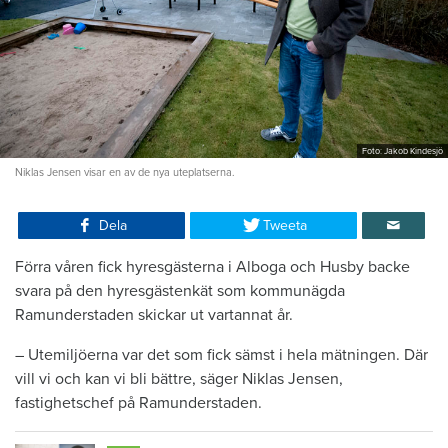
Foto: Jakob Kindesjö
Niklas Jensen visar en av de nya uteplatserna.
Dela
Tweeta
Förra våren fick hyresgästerna i Alboga och Husby backe
svara på den hyresgästenkät som kommunägda
Ramunderstaden skickar ut vartannat år.
– Utemiljöerna var det som fick sämst i hela mätningen. Där
vill vi och kan vi bli bättre, säger Niklas Jensen,
fastighetschef på Ramunderstaden.