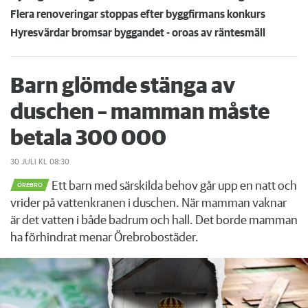
Flera renoveringar stoppas efter byggfirmans konkurs
Hyresvärdar bromsar byggandet - oroas av räntesmäll
Barn glömde stänga av
duschen – mamman måste
betala 300 000
30 JULI
KL 08:30
Ett barn med särskilda behov går upp en natt och
ÖREBRO
vrider på vattenkranen i duschen. När mamman vaknar
är det vatten i både badrum och hall. Det borde mamman
ha förhindrat menar Örebrobostäder.