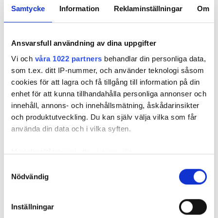
Samtycke
Information
Reklaminställningar
Om
Läs också
Anmälde inte vattenskadat badrum på fem år – krävs på 125 000 kronor
Ansvarsfull användning av dina uppgifter
Vi och
våra 1022 partners
behandlar din personliga data,
Mamman bär ansvar
som t.ex. ditt IP-nummer, och använder teknologi såsom
Notan för att åtgärda vattenskadan landade på 274 885
cookies för att lagra och få tillgång till information på din
kronor.
enhet för att kunna tillhandahålla personliga annonser och
innehåll, annons- och innehållsmätning, åskådarinsikter
I stämningsansökan skriver Öbos ombud att även om det
och produktutveckling. Du kan själv välja vilka som får
enligt uppgifterna är barnet som orsakat skadan, är det
använda din data och i vilka syften.
mamman som står på kontraktet. Därmed bär hon ansvar för
lägenheten. Och eftersom mamman inte har hindrat barnet
Med din tillåtelse skulle vi även vilja:
från att orsaka skadan eller begränsat den, är det mamman
Samla in information om din geografiska plats
Samtyckesval
som ska anses vara vållande och betalningsskyldig.
Nödvändig
som kan ha en noggrannhet på upp till flera meter
Identifiera din enhet genom att aktivt skanna den
för specifika kännetecken (fingeravtryck)
I våras kallar tingsrätten till förhandling. Men mamman
Inställningar
Ta reda på mer om hur dina personliga uppgifter
dyker aldrig upp. Domstolen fattar därför en tredskodom.