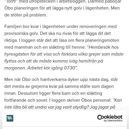
”Torrt!” med utropstecken i arbetsloggen. Därmed påbörjar
Öbo planeringen för att lägga nytt golv i lägenheten. Men
de stöter på problem.
Familjen bor kvar i lägenheten under renoveringen med
provisoriska golv. Det ska nu rivas för att lägga dit det
riktiga. I loggen står det att läsa om flera planeringsmöten
med mamman och en släkting till henne: ”
Hembesök hos
hyresgästen för att visa och förklara vilka grejer som måste
flyttas och att de måste komma iväg hemifrån på
morgonen. Arbetet kör igång 07.30
”.
Men när Öbo och hantverkarna dyker upp nästa dag, står
det mesta av grejerna kvar på samma ställe som dagen
innan. Dessutom ligger flera barn och en släkting
fortfarande och sover. I loggen skriver Öbos personal:
”Kan
inte låta bli att undra var jag varit otydlig? Jag jagar på
familjen så gott det går. Allt för att arbetet inte ska försenas
ytterligare. Till sist kommer familjen i väg så att vi kan
börja
”.