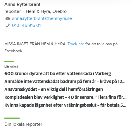
Anna Rytterbrant
reporter
–
Hem & Hyra, Örebro
anna.rytterbrant@hemhyra.se
010- 45 916 01
MISSA INGET FRÅN HEM & HYRA.
Tryck här
för att följa oss på
Facebook.
Läs också
600 kronor dyrare att bo efter vattenskada i Varberg
Anmälde inte vattenskadat badrum på fem år – krävs på 125 000 kronor
Ansvarsskyddet – en viktig del i hemförsäkringen
Kompisdealen blev verklighet – 40 år senare: "Flera fina fördelar med att dela bostad"
Kvinna kapade lägenhet efter vräkningsbeslut – får betala 50 000
Din lokala reporter