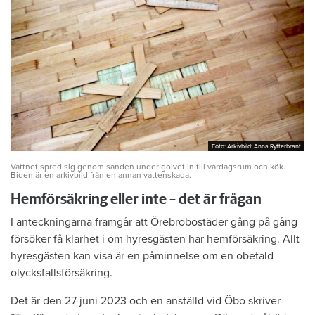
Foto: Arkivbild: Anna Rytterbrant
Foto: Arkivbild: Anna Rytterbrant
Vattnet spred sig genom sanden under golvet in till vardagsrum och kök.
Biden är en arkivbild från en annan vattenskada.
Hemförsäkring eller inte – det är frågan
I anteckningarna framgår att Örebrobostäder gång på gång
försöker få klarhet i om hyresgästen har hemförsäkring. Allt
hyresgästen kan visa är en påminnelse om en obetald
olycksfallsförsäkring.
Det är den 27 juni 2023 och en anställd vid Öbo skriver