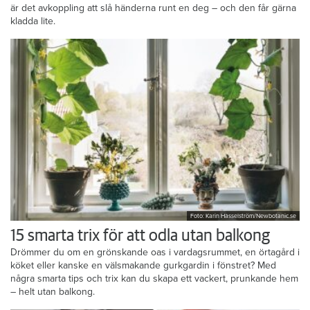
är det avkoppling att slå händerna runt en deg – och den får gärna
kladda lite.
Foto: Karin Hasselström/Newbotanic.se
15 smarta trix för att odla utan balkong
Drömmer du om en grönskande oas i vardagsrummet, en örtagård i
köket eller kanske en välsmakande gurkgardin i fönstret? Med
några smarta tips och trix kan du skapa ett vackert, prunkande hem
– helt utan balkong.