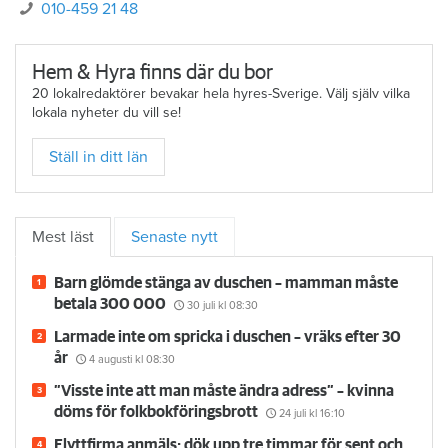
010-459 21 48
Hem & Hyra finns där du bor
20 lokalredaktörer bevakar hela hyres-Sverige. Välj själv vilka
lokala nyheter du vill se!
Ställ in ditt län
Mest läst
Senaste nytt
Barn glömde stänga av duschen – mamman måste
betala 300 000
30 juli
kl 08:30
Larmade inte om spricka i duschen – vräks efter 30
år
4 augusti
kl 08:30
”Visste inte att man måste ändra adress” – kvinna
döms för folkbokföringsbrott
24 juli
kl 16:10
Flyttfirma anmäls: dök upp tre timmar för sent och