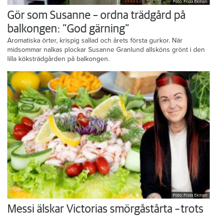
Foto: Frida Ekman
Gör som Susanne – ordna trädgård på
balkongen: ”God gärning”
Aromatiska örter, krispig sallad och årets första gurkor. När
midsommar nalkas plockar Susanne Granlund allsköns grönt i den
lilla köksträdgården på balkongen.
Foto: Frida Ekman
Messi älskar Victorias smörgåstårta – trots