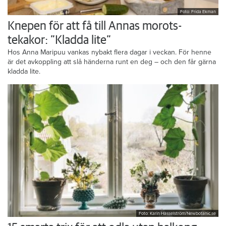
Foto: Frida Ekman
Knepen för att få till Annas morots-
tekakor: ”Kladda lite”
Hos Anna Maripuu vankas nybakt flera dagar i veckan. För henne
är det avkoppling att slå händerna runt en deg – och den får gärna
kladda lite.
Foto: Karin Hasselström/Newbotanic.se