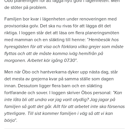
Öbo planeringen för att lägga nytt golv i lägenheten. Men
de stöter på problem.
Familjen bor kvar i lägenheten under renoveringen med
provisoriska golv. Det ska nu rivas för att lägga dit det
riktiga. I loggen står det att läsa om flera planeringsmöten
med mamman och en släkting till henne: ”
Hembesök hos
hyresgästen för att visa och förklara vilka grejer som måste
flyttas och att de måste komma iväg hemifrån på
morgonen. Arbetet kör igång 07.30
”.
Men när Öbo och hantverkarna dyker upp nästa dag, står
det mesta av grejerna kvar på samma ställe som dagen
innan. Dessutom ligger flera barn och en släkting
fortfarande och sover. I loggen skriver Öbos personal:
”Kan
inte låta bli att undra var jag varit otydlig? Jag jagar på
familjen så gott det går. Allt för att arbetet inte ska försenas
ytterligare. Till sist kommer familjen i väg så att vi kan
börja
”.