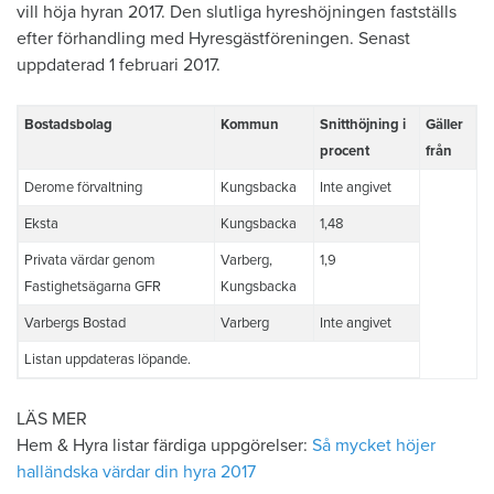
vill höja hyran 2017. Den slutliga hyreshöjningen fastställs
efter förhandling med Hyresgästföreningen. Senast
uppdaterad 1 februari 2017.
Bostadsbolag
Kommun
Snitthöjning i
Gäller
procent
från
Derome förvaltning
Kungsbacka
Inte angivet
Eksta
Kungsbacka
1,48
Privata värdar genom
Varberg,
1,9
Fastighetsägarna GFR
Kungsbacka
Varbergs Bostad
Varberg
Inte angivet
Listan uppdateras löpande.
LÄS MER
Hem & Hyra listar färdiga uppgörelser:
Så mycket höjer
halländska värdar din hyra 2017