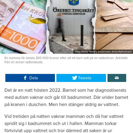
Foto: Getty/ Tommy Andersson/ Anna Rytterbrant
En mamma får betala 300 000 kronor efter att ett barn satt på en vattenkran. Arkivbild
från en annan vattenskada.
Dela
Tweeta
Det är en natt hösten 2022. Barnet som har diagnostiserats
med autism vaknar och går till badrummet. Där vrider barnet
på kranen i duschen. Men hen stänger aldrig av vattnet.
Vid tretiden på natten vaknar mamman och då har vattnet
spridit sig i badrummet och ut i hallen. Mamman torkar
förtvivlat upp vattnet och tror därmed att saken är ur