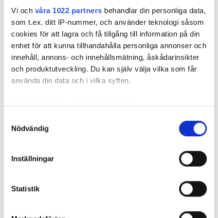
Därför sade den privata hyresvärden upp hyreskontraktet
Vi och
våra 1022 partners
behandlar din personliga data,
med hänvisning till att hyresgästen inte iakttagit sin så
som t.ex. ditt IP-nummer, och använder teknologi såsom
kallade vårdplikt (se faktaruta). Eftersom han inte gick med
cookies för att lagra och få tillgång till information på din
på att flytta fick hyresnämnden i Malmö pröva
enhet för att kunna tillhandahålla personliga annonser och
uppsägningen.
innehåll, annons- och innehållsmätning, åskådarinsikter
och produktutveckling. Du kan själv välja vilka som får
använda din data och i vilka syften.
Med din tillåtelse skulle vi även vilja:
Samla in information om din geografiska plats
Samtyckesval
Nödvändig
som kan ha en noggrannhet på upp till flera meter
Identifiera din enhet genom att aktivt skanna den
för specifika kännetecken (fingeravtryck)
Inställningar
Ta reda på mer om hur dina personliga uppgifter
behandlas och ställ in dina preferenser i
detaljsektionen
.
Statistik
Du kan ändra eller dra tillbaka ditt samtycke när som
helst från cookie-förklaringen.
Foto: Hyresnämnden
Foto: Hyresnämnden
Hyresgästen borde ha upptäckt och larmat om glipan i duschväggen, menar
domstolarna.