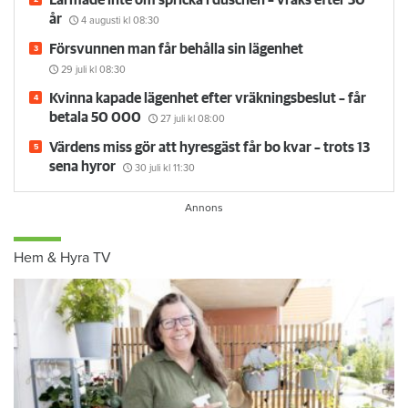
Larmade inte om spricka i duschen – vräks efter 30
år
4 augusti
kl 08:30
Försvunnen man får behålla sin lägenhet
29 juli
kl 08:30
Kvinna kapade lägenhet efter vräkningsbeslut – får
betala 50 000
27 juli
kl 08:00
Värdens miss gör att hyresgäst får bo kvar – trots 13
sena hyror
30 juli
kl 11:30
Hem & Hyra TV