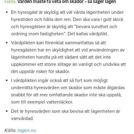
Fakta:
Värden måste få veta om skador – så säger lagen
En hyresgäst är skyldig att väl vårda lägenheten under
hyrestiden och hålla den ren. Den ska vara i gott skick
och hyresgästen är skyldig att ”bevara sundhet och
ordning inom fastigheten”. Det kallas vårdplikt.
Vårdplikten kan förenklat sammanfattas så att
hyresgästen har en skyldighet att vid användningen av
lägenheten handla på ett sådant sätt att det inte
uppkommer ett större slitage än vanligt och undvika att
det uppstår risker för skador.
I vårdplikten ingår också att så fort som möjligt
underrätta hyresvärden om skador som måste åtgärdas
snabbt för att mer omfattande skador inte ska uppstå,
som till exempel vattenläckor.
Det är hyresvärden som ska bevisa att lägenheten är
vanvårdad.
Källa:
lagen.nu