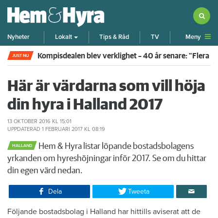
Meny
Nyheter
Lokalt
Tips & Råd
TV
Kompisdealen blev verklighet – 40 år senare: "Flera f
JUST NU
Här är värdarna som vill höja
din hyra i Halland 2017
13 OKTOBER 2016
KL 15:01
UPPDATERAD
1 FEBRUARI 2017
KL 08:19
Hem & Hyra listar löpande bostadsbolagens
HALLAND
yrkanden om hyreshöjningar inför 2017. Se om du hittar
din egen värd nedan.
Dela
Tweeta
Följande bostadsbolag i Halland har hittills aviserat att de