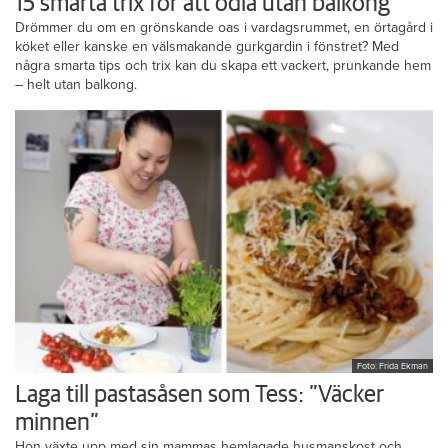
15 smarta trix för att odla utan balkong
Drömmer du om en grönskande oas i vardagsrummet, en örtagård i
köket eller kanske en välsmakande gurkgardin i fönstret? Med
några smarta tips och trix kan du skapa ett vackert, prunkande hem
– helt utan balkong.
Foto: Frida Ekman
Laga till pastasåsen som Tess: ”Väcker
minnen”
Hon växte upp med sin mammas hemlagade husmanskost och