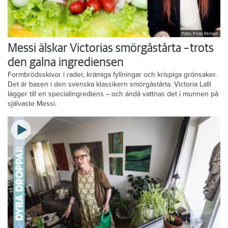
Foto: Frida Ekman
Messi älskar Victorias smörgåstårta – trots
den galna ingrediensen
Formbrödsskivor i rader, krämiga fyllningar och krispiga grönsaker.
Det är basen i den svenska klassikern smörgåstårta. Victoria Lalli
lägger till en specialingrediens – och ändå vattnas det i munnen på
självaste Messi.