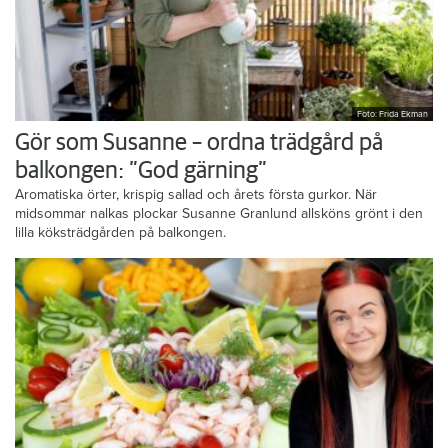
Foto: Frida Ekman
Gör som Susanne – ordna trädgård på
balkongen: ”God gärning”
Aromatiska örter, krispig sallad och årets första gurkor. När
midsommar nalkas plockar Susanne Granlund allsköns grönt i den
lilla köksträdgården på balkongen.