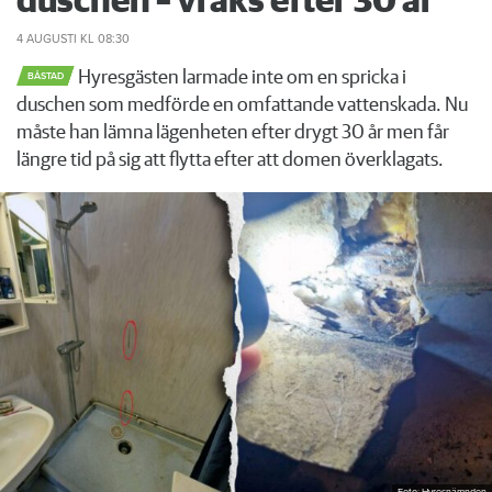
duschen – vräks efter 30 år
4 AUGUSTI
KL 08:30
Hyresgästen larmade inte om en spricka i
BÅSTAD
duschen som medförde en omfattande vattenskada. Nu
måste han lämna lägenheten efter drygt 30 år men får
längre tid på sig att flytta efter att domen överklagats.