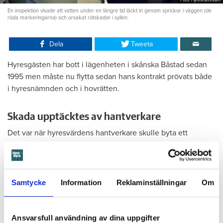
Foto: Hyresnämnden
En inspektion visade att vatten under en längre tid läckt in genom sprickor i väggen (de
röda markeringarna) och orsakat rötskador i syllen.
Dela
Tweeta
Hyresgästen har bott i lägenheten i skånska Båstad sedan
1995 men måste nu flytta sedan hans kontrakt prövats både
i hyresnämnden och i hovrätten.
Skada upptäcktes av hantverkare
Det var när hyresvärdens hantverkare skulle byta ett
duschmunstycke under hösten förra året som en spricka i
plastmattan på väggen i duschen upptäcktes. Strax efter
detta lät värden ett företag göra en besiktning av
badrummet. Då upptäcktes att vatten läckt från den trasiga
Samtycke
Information
Reklaminställningar
Om
svetsskarven under en längre tid och orsakat omfattande
vattenskador.
Ansvarsfull användning av dina uppgifter