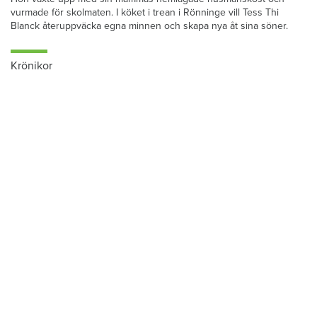
vurmade för skolmaten. I köket i trean i Rönninge vill Tess Thi
Blanck återuppväcka egna minnen och skapa nya åt sina söner.
Krönikor
Du läser:
Här är värdarna som vill höja din hyra i Halland 2017
Hem & Hyras chefredaktör: Skiljemännen
tjänar stora pengar – och du betalar för