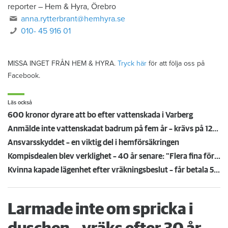
reporter
–
Hem & Hyra, Örebro
anna.rytterbrant@hemhyra.se
010- 45 916 01
MISSA INGET FRÅN HEM & HYRA.
Tryck här
för att följa oss på
Facebook.
Läs också
600 kronor dyrare att bo efter vattenskada i Varberg
Anmälde inte vattenskadat badrum på fem år – krävs på 125 000 kronor
Ansvarsskyddet – en viktig del i hemförsäkringen
Kompisdealen blev verklighet – 40 år senare: "Flera fina fördelar med att dela bostad"
Kvinna kapade lägenhet efter vräkningsbeslut – får betala 50 000
Larmade inte om spricka i