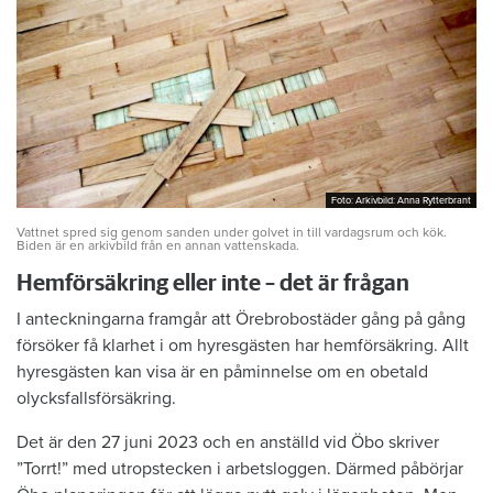
Foto: Arkivbild: Anna Rytterbrant
Foto: Arkivbild: Anna Rytterbrant
Vattnet spred sig genom sanden under golvet in till vardagsrum och kök.
Biden är en arkivbild från en annan vattenskada.
Hemförsäkring eller inte – det är frågan
I anteckningarna framgår att Örebrobostäder gång på gång
försöker få klarhet i om hyresgästen har hemförsäkring. Allt
hyresgästen kan visa är en påminnelse om en obetald
olycksfallsförsäkring.
Det är den 27 juni 2023 och en anställd vid Öbo skriver
”Torrt!” med utropstecken i arbetsloggen. Därmed påbörjar