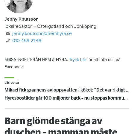
Jenny Knutsson
lokalredaktör
–
Östergötland och Jönköping
jenny.knutsson@hemhyra.se
010-459 21 49
MISSA INGET FRÅN HEM & HYRA.
Tryck här
för att följa oss på
Facebook.
Läs också
Mikael fick grannens avloppsvatten i köket: ”Det var riktigt vidrigt”
Hyresbostäder går 100 miljoner back – nu stoppas kommunens uttag
Barn glömde stänga av
duschen – mamman måste