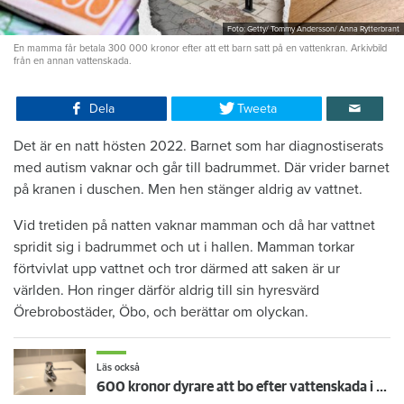
Foto: Getty/ Tommy Andersson/ Anna Rytterbrant
En mamma får betala 300 000 kronor efter att ett barn satt på en vattenkran. Arkivbild
från en annan vattenskada.
Dela
Tweeta
Det är en natt hösten 2022. Barnet som har diagnostiserats
med autism vaknar och går till badrummet. Där vrider barnet
på kranen i duschen. Men hen stänger aldrig av vattnet.
Vid tretiden på natten vaknar mamman och då har vattnet
spridit sig i badrummet och ut i hallen. Mamman torkar
förtvivlat upp vattnet och tror därmed att saken är ur
världen. Hon ringer därför aldrig till sin hyresvärd
Örebrobostäder, Öbo, och berättar om olyckan.
Läs också
600 kronor dyrare att bo efter vattenskada i Varberg