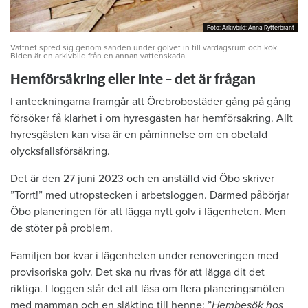
Foto: Arkivbild: Anna Rytterbrant
Foto: Arkivbild: Anna Rytterbrant
Vattnet spred sig genom sanden under golvet in till vardagsrum och kök.
Biden är en arkivbild från en annan vattenskada.
Hemförsäkring eller inte – det är frågan
I anteckningarna framgår att Örebrobostäder gång på gång
försöker få klarhet i om hyresgästen har hemförsäkring. Allt
hyresgästen kan visa är en påminnelse om en obetald
olycksfallsförsäkring.
Det är den 27 juni 2023 och en anställd vid Öbo skriver
”Torrt!” med utropstecken i arbetsloggen. Därmed påbörjar
Öbo planeringen för att lägga nytt golv i lägenheten. Men
de stöter på problem.
Familjen bor kvar i lägenheten under renoveringen med
provisoriska golv. Det ska nu rivas för att lägga dit det
riktiga. I loggen står det att läsa om flera planeringsmöten
med mamman och en släkting till henne: ”
Hembesök hos