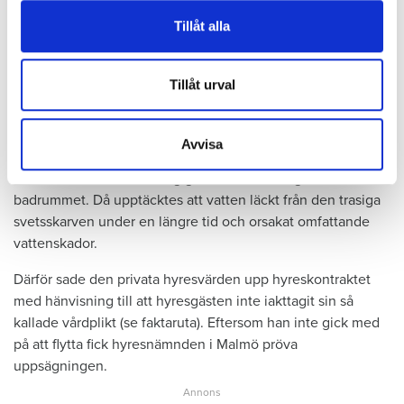
1995 men måste nu flytta sedan hans kontrakt prövats både
vidarebefordrar även sådana identifierare och annan
Tillåt alla
i hyresnämnden och i hovrätten.
information från din enhet till de sociala medier och
annons- och analysföretag som vi samarbetar med.
Skada upptäcktes av hantverkare
Dessa kan i sin tur kombinera informationen med annan
Tillåt urval
information som du har tillhandahållit eller som de har
Det var när hyresvärdens hantverkare skulle byta ett
samlat in när du har använt deras tjänster.
duschmunstycke under hösten förra året som en spricka i
Avvisa
plastmattan på väggen i duschen upptäcktes. Strax efter
detta lät värden ett företag göra en besiktning av
badrummet. Då upptäcktes att vatten läckt från den trasiga
svetsskarven under en längre tid och orsakat omfattande
vattenskador.
Därför sade den privata hyresvärden upp hyreskontraktet
med hänvisning till att hyresgästen inte iakttagit sin så
kallade vårdplikt (se faktaruta). Eftersom han inte gick med
på att flytta fick hyresnämnden i Malmö pröva
uppsägningen.