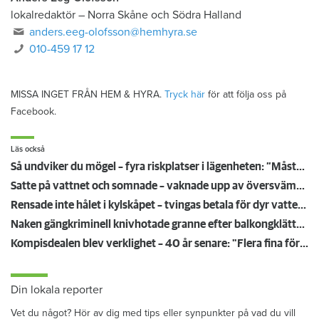
lokalredaktör
–
Norra Skåne och Södra Halland
anders.eeg-olofsson@hemhyra.se
010-459 17 12
MISSA INGET FRÅN HEM & HYRA.
Tryck här
för att följa oss på
Facebook.
Läs också
Så undviker du mögel – fyra riskplatser i lägenheten: ”Måste städa bort”
Satte på vattnet och somnade – vaknade upp av översvämning hos grannen
Rensade inte hålet i kylskåpet – tvingas betala för dyr vattenskada
Naken gängkriminell knivhotade granne efter balkongklättring
Kompisdealen blev verklighet – 40 år senare: "Flera fina fördelar med att dela bostad"
Din lokala reporter
Vet du något? Hör av dig med tips eller synpunkter på vad du vill