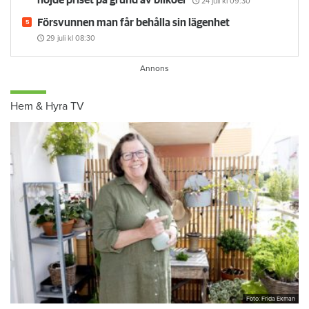
höjde priset på grund av bilköer
24 juli
kl 09:30
Försvunnen man får behålla sin lägenhet
29 juli
kl 08:30
Hem & Hyra TV
Foto: Frida Ekman