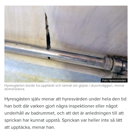
Foto: Hyresnämnden
Foto: Hyresnämnden
Hyresgästen borde ha upptäckt och larmat om glipan i duschväggen, menar
domstolarna.
Hyresgästen själv menar att hyresvärden under hela den tid
han bott där varken gjort några inspektioner eller något
underhåll av badrummet, och att det är anledningen till att
sprickan har kunnat uppstå. Sprickan var heller inte så lätt
att upptäcka, menar han.