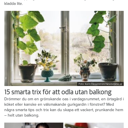
kladda lite.
Foto: Karin Hasselström/Newbotanic.se
15 smarta trix för att odla utan balkong
Drömmer du om en grönskande oas i vardagsrummet, en örtagård i
köket eller kanske en välsmakande gurkgardin i fönstret? Med
några smarta tips och trix kan du skapa ett vackert, prunkande hem
– helt utan balkong.