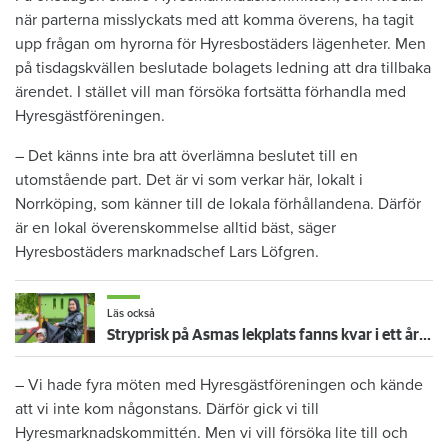
när parterna misslyckats med att komma överens, ha tagit
upp frågan om hyrorna för Hyresbostäders lägenheter. Men
på tisdagskvällen beslutade bolagets ledning att dra tillbaka
ärendet. I stället vill man försöka fortsätta förhandla med
Hyresgästföreningen.
– Det känns inte bra att överlämna beslutet till en
utomstående part. Det är vi som verkar här, lokalt i
Norrköping, som känner till de lokala förhållandena. Därför
är en lokal överenskommelse alltid bäst, säger
Hyresbostäders marknadschef Lars Löfgren.
Läs också
Stryprisk på Asmas lekplats fanns kvar i ett år – trots besiktningsmannens larm
– Vi hade fyra möten med Hyresgästföreningen och kände
att vi inte kom någonstans. Därför gick vi till
Hyresmarknadskommittén. Men vi vill försöka lite till och