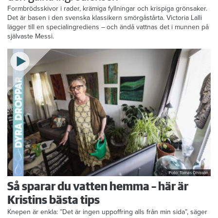
Formbrödsskivor i rader, krämiga fyllningar och krispiga grönsaker.
Det är basen i den svenska klassikern smörgåstårta. Victoria Lalli
lägger till en specialingrediens – och ändå vattnas det i munnen på
självaste Messi.
Foto: Tomas Ohlsson
Så sparar du vatten hemma – här är
Kristins bästa tips
Knepen är enkla: ”Det är ingen uppoffring alls från min sida”, säger