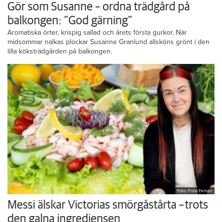
Gör som Susanne – ordna trädgård på
balkongen: ”God gärning”
Aromatiska örter, krispig sallad och årets första gurkor. När
midsommar nalkas plockar Susanne Granlund allsköns grönt i den
lilla köksträdgården på balkongen.
Foto: Frida Ekman
Messi älskar Victorias smörgåstårta – trots
den galna ingrediensen