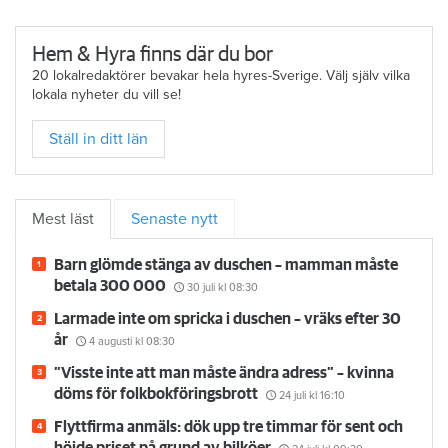
Hem & Hyra finns där du bor
20 lokalredaktörer bevakar hela hyres-Sverige. Välj själv vilka
lokala nyheter du vill se!
Ställ in ditt län
Mest läst
Senaste nytt
Barn glömde stänga av duschen – mamman måste
betala 300 000
30 juli
kl 08:30
Larmade inte om spricka i duschen – vräks efter 30
år
4 augusti
kl 08:30
”Visste inte att man måste ändra adress” – kvinna
döms för folkbokföringsbrott
24 juli
kl 16:10
Flyttfirma anmäls: dök upp tre timmar för sent och