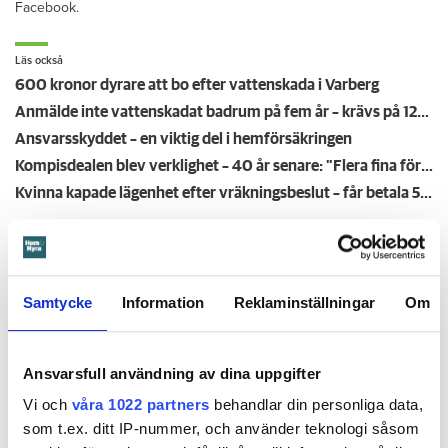
Facebook.
Läs också
600 kronor dyrare att bo efter vattenskada i Varberg
Anmälde inte vattenskadat badrum på fem år – krävs på 125 000 kronor
Ansvarsskyddet – en viktig del i hemförsäkringen
Kompisdealen blev verklighet – 40 år senare: "Flera fina fördelar med att dela bostad"
Kvinna kapade lägenhet efter vräkningsbeslut – får betala 50 000
Larmade inte om spricka i
duschen – vräks efter 30 år
Samtycke
Information
Reklaminställningar
Om
4 AUGUSTI
KL 08:30
Ansvarsfull användning av dina uppgifter
Hyresgästen larmade inte om en spricka i
BÅSTAD
duschen som medförde en omfattande vattenskada. Nu
Vi och
våra 1022 partners
behandlar din personliga data,
måste han lämna lägenheten efter drygt 30 år men får
som t.ex. ditt IP-nummer, och använder teknologi såsom