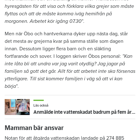
hyresgästen för att visa och förklara vilka grejer som måste
flyttas och att de måste komma iväg hemifrån på
morgonen. Arbetet kör igång 07.30
”.
Men när Öbo och hantverkarna dyker upp nästa dag, står
det mesta av grejerna kvar på samma ställe som dagen
innan. Dessutom ligger flera barn och en släkting
fortfarande och sover. I loggen skriver Öbos personal:
”Kan
inte låta bli att undra var jag varit otydlig? Jag jagar på
familjen så gott det går. Allt för att arbetet inte ska försenas
ytterligare. Till sist kommer familjen i väg så att vi kan
börja
”.
Läs också
Anmälde inte vattenskadat badrum på fem år – krävs på 125 000 kronor
Mamman bär ansvar
Notan för att åtgärda vattenskadan landade på 274 885