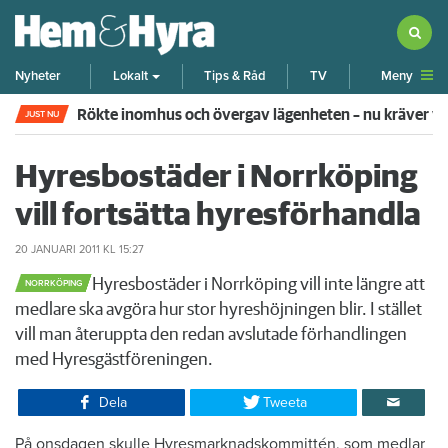
Meny
Nyheter
Lokalt
Tips & Råd
TV
Rökte inomhus och övergav lägenheten – nu kräver 
JUST NU
Hyresbostäder i Norrköping
vill fortsätta hyresförhandla
20 JANUARI 2011
KL 15:27
​Hyresbostäder i Norrköping vill inte längre att
NORRKÖPING
medlare ska avgöra hur stor hyreshöjningen blir. I stället
vill man återuppta den redan avslutade förhandlingen
med Hyresgästföreningen.
Dela
Tweeta
​På onsdagen skulle Hyresmarknadskommittén, som medlar