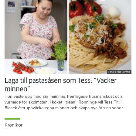
Foto: Frida Ekman
Laga till pastasåsen som Tess: ”Väcker
minnen”
Hon växte upp med sin mammas hemlagade husmanskost och
vurmade för skolmaten. I köket i trean i Rönninge vill Tess Thi
Blanck återuppväcka egna minnen och skapa nya åt sina söner.
Krönikor