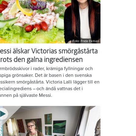
Foto: Frida Ekman
essi älskar Victorias smörgåstårta
 trots den galna ingrediensen
rmbrödsskivor i rader, krämiga fyllningar och
ispiga grönsaker. Det är basen i den svenska
assikern smörgåstårta. Victoria Lalli lägger till en
ecialingrediens – och ändå vattnas det i
nnen på självaste Messi.