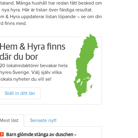
taland. Många hushåll har redan fått besked om
n nya hyra. Här är listan över färdiga resultat.
m & Hyra uppdaterar listan löpande – se om din
rd finns med.
Hem & Hyra finns
där du bor
20 lokalredaktörer bevakar hela
hyres-Sverige. Välj själv vilka
lokala nyheter du vill se!
Ställ in ditt län
Mest läst
Senaste nytt
Barn glömde stänga av duschen –