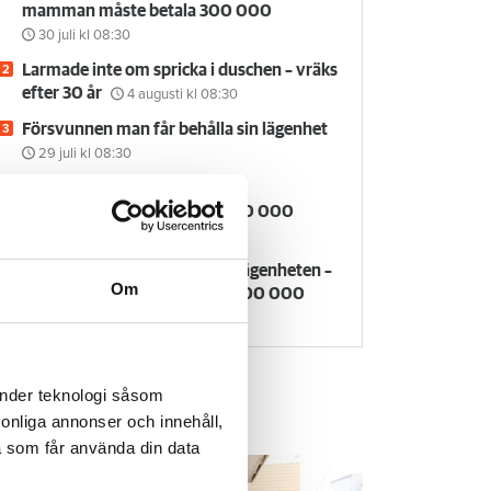
mamman måste betala 300 000
30 juli
kl 08:30
Larmade inte om spricka i duschen – vräks
efter 30 år
4 augusti
kl 08:30
Försvunnen man får behålla sin lägenhet
29 juli
kl 08:30
Kvinna kapade lägenhet efter
vräkningsbeslut – får betala 50 000
27 juli
kl 08:00
Rökte inomhus och övergav lägenheten –
Om
nu kräver värden honom på 100 000
kronor
6 augusti
kl 10:30
änder teknologi såsom
rsonliga annonser och innehåll,
em & Hyra TV
a som får använda din data