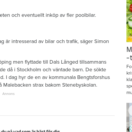
heten och eventuellt inköp av fler poolbilar.
jag är intresserad av bilar och trafik, säger Simon
M
–
ping men flyttade till Dals Långed tillsammans
Fo
dde då i Stockholm och väntade barn. De sökte
kr
ygd. I dag hyr de en av kommunala Bengtsforshus
kl
 på Malebacken strax bakom Stenebyskolan.
sp
mu