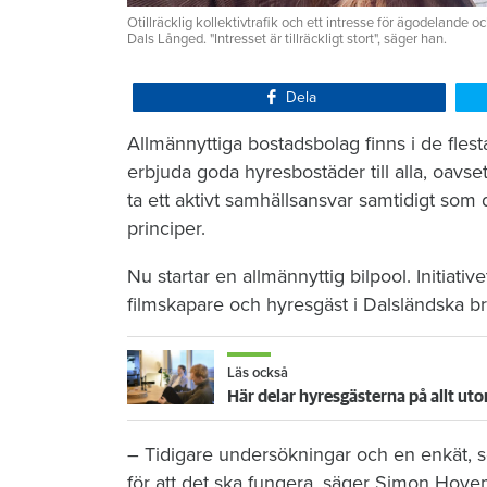
Otillräcklig kollektivtrafik och ett intresse för ägodelande o
Dals Långed. "Intresset är tillräckligt stort", säger han.
Dela
Allmännyttiga bostadsbolag finns i de fles
erbjuda goda hyresbostäder till alla, oavse
ta ett aktivt samhällsansvar samtidigt som
principer.
Nu startar en allmännyttig bilpool. Initia
filmskapare och hyresgäst i Dalsländska b
Läs också
Här delar hyresgästerna på allt uto
– Tidigare undersökningar och en enkät, som j
för att det ska fungera, säger Simon Hove