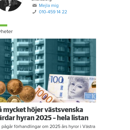
Mejla mig
010-459 14 22
heter
å mycket höjer västsvenska
ärdar hyran 2025 – hela listan
 pågår förhandlingar om 2025 års hyror i Västra