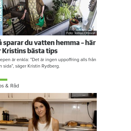
Foto: Tomas Ohlsson
å sparar du vatten hemma – här
r Kristins bästa tips
epen är enkla: ”Det är ingen uppoffring alls från
n sida”, säger Kristin Rydberg.
ps & Råd