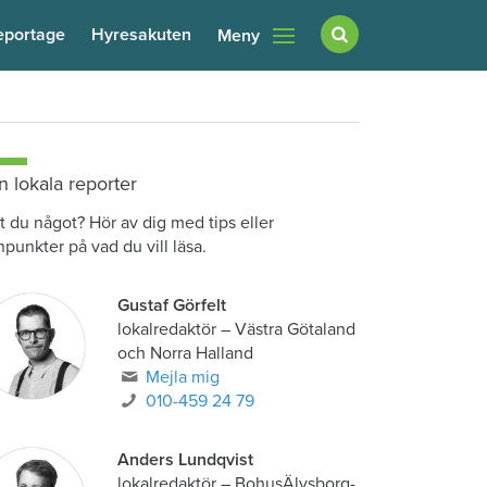
eportage
Hyresakuten
Meny
n lokala reporter
t du något? Hör av dig med tips eller
npunkter på vad du vill läsa.
Gustaf Görfelt
lokalredaktör
–
Västra Götaland
och Norra Halland
Mejla mig
010-459 24 79
Anders Lundqvist
lokalredaktör
–
BohusÄlvsborg-