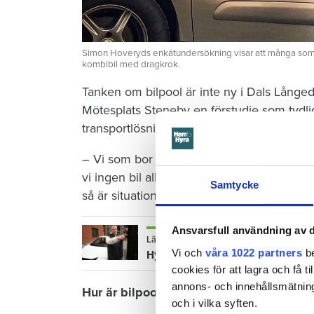
Simon Hoveryds enkätundersökning visar att många som är
kombibil med dragkrok.
Tanken om bilpool är inte ny i Dals Långe
Mötesplats Steneby en förstudie som tydlig
transportlösningar.
– Vi som bor här är bilberoende. Vår familj
vi ingen bil alls. Ibland behöver vi båda tv
Samtycke
så är situationen för många familjer här,
Ansvarsfull användning av d
Läs också
Vi och
våra 1022 partners
be
Hyresvärdar öppna för bilpooler - 
cookies för att lagra och få t
annons- och innehållsmätning
Hur är bilpoolen allmännyttig?
och i vilka syften.