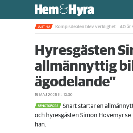
Kompisdealen blev verklighet – 40 år s
JUST NU
Hyresgästen Si
allmännyttig bil
ägodelande”
19 MAJ 2025
KL 10:30
Snart startar en allmännytt
BENGTSFORS
och hyresgästen Simon Hovemyr se till.
han.