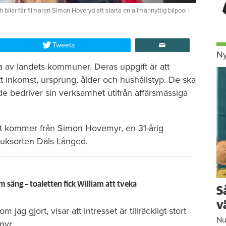
ch bilar får filmaren Simon Hoveryd att starta en allmännyttig bilpool i
Tweeta
Ny
ta av landets kommuner. Deras uppgift är att
tt inkomst, ursprung, ålder och hushållstyp. De ska
 de bedriver sin verksamhet utifrån affärsmässiga
tivet kommer från Simon Hovemyr, en 31-årig
ruksorten Dals Långed.
m säng – toaletten fick William att tveka
S
v
ag gjort, visar att intresset är tillräckligt stort
Nu
myr.