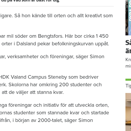
ar du på vad som är bäst för dig
gare. Så hon kände till orten och allt kreativt som
par mil söder om Bengtsfors. Här bor cirka 1 450
S
a orter i Dalsland pekar befolkningskurvan uppåt.
ä
gar, verksamheter och föreningar, säger Simon
Kn
mi
ch HDK Valand Campus Steneby som bedriver
verk. Skolorna har omkring 200 studenter och
Ti
tt de väljer att stanna kvar.
a föreningar och initiativ för att utveckla orten,
olornas studenter som stannade kvar och startade
ifrån, i början av 2000-talet, säger Simon