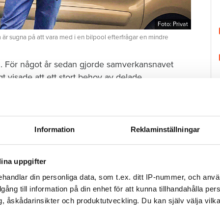
Foto: Privat
 sugna på att vara med i en bilpool efterfrågar en mindre
d. För något år sedan gjorde samverkansnavet
t visade att ett stort behov av delade
 har i dag två bilar. Flera dagar i veckan behöver
å. Men väldigt ofta står minst en av dem stilla. Och
Information
Reklaminställningar
 säger Simon Hovemyr.
ina uppgifter
handlar din personliga data, som t.ex. ditt IP-nummer, och anv
men intresset svagt utanför storstäderna
illgång till information på din enhet för att kunna tillhandahålla pe
H
, åskådarinsikter och produktutveckling. Du kan själv välja vilk