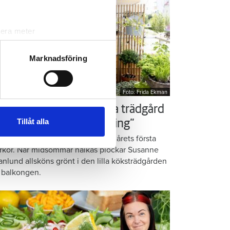
lera meter
ryck)
ljsektionen
. Du kan ändra
Marknadsföring
Foto: Frida Ekman
andahålla funktioner för
n information från din enhet
ör som Susanne – ordna trädgård
 tur kombinera informationen
Tillåt alla
å balkongen: ”God gärning”
deras tjänster.
omatiska örter, krispig sallad och årets första
rkor. När midsommar nalkas plockar Susanne
anlund allsköns grönt i den lilla köksträdgården
 balkongen.