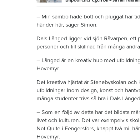
Bilpool eller egen bil – så här räkn
– Min sambo hade bott och pluggat här tidi
händer här, säger Simon.
Dals Långed ligger vid sjön Råvarpen, ett 
personer och till skillnad från många andr
– Långed är en kreativ hub med utbildnin
Hovemyr.
Det kreativa hjärtat är Stenebyskolan o
utbildningar inom design, konst och hant
många studenter trivs så bra i Dals Långed a
– Som en följd av detta har det bildats mång
livet och kulturen. Det var exempelvis sk
Not Quite i Fengersfors, knappt två mil här
Hovemyr.