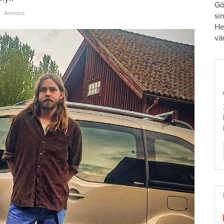
Gö
si
He
vä