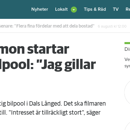
Nyheter
Lokalt
Tips & Råd
TV
R
enare: "Flera fina fördelar med att dela bostad"
6 augusti
kl 12:00
mon startar
Di
Ve
pool: ”Jag gillar
sy
ig bilpool i Dals Långed. Det ska filmaren
 "Intresset är tillräckligt stort", säger