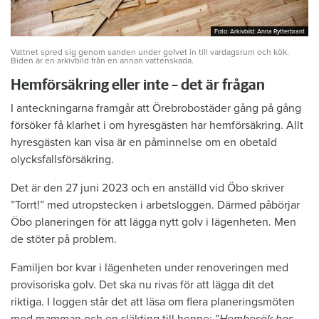
Foto: Arkivbild: Anna Rytterbrant
Foto: Arkivbild: Anna Rytterbrant
Vattnet spred sig genom sanden under golvet in till vardagsrum och kök.
Biden är en arkivbild från en annan vattenskada.
Hemförsäkring eller inte – det är frågan
I anteckningarna framgår att Örebrobostäder gång på gång
försöker få klarhet i om hyresgästen har hemförsäkring. Allt
hyresgästen kan visa är en påminnelse om en obetald
olycksfallsförsäkring.
Det är den 27 juni 2023 och en anställd vid Öbo skriver
”Torrt!” med utropstecken i arbetsloggen. Därmed påbörjar
Öbo planeringen för att lägga nytt golv i lägenheten. Men
de stöter på problem.
Familjen bor kvar i lägenheten under renoveringen med
provisoriska golv. Det ska nu rivas för att lägga dit det
riktiga. I loggen står det att läsa om flera planeringsmöten
med mamman och en släkting till henne: ”
Hembesök hos