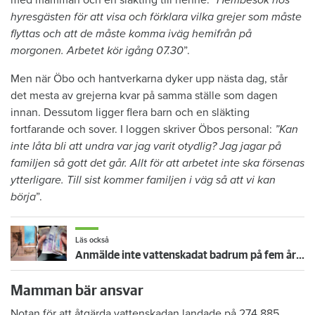
hyresgästen för att visa och förklara vilka grejer som måste
flyttas och att de måste komma iväg hemifrån på
morgonen. Arbetet kör igång 07.30
”.
Men när Öbo och hantverkarna dyker upp nästa dag, står
det mesta av grejerna kvar på samma ställe som dagen
innan. Dessutom ligger flera barn och en släkting
fortfarande och sover. I loggen skriver Öbos personal:
”Kan
inte låta bli att undra var jag varit otydlig? Jag jagar på
familjen så gott det går. Allt för att arbetet inte ska försenas
ytterligare. Till sist kommer familjen i väg så att vi kan
börja
”.
Läs också
Anmälde inte vattenskadat badrum på fem år – krävs på 125 000 kronor
Mamman bär ansvar
Notan för att åtgärda vattenskadan landade på 274 885