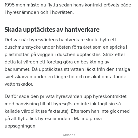
1995 men måste nu flytta sedan hans kontrakt prövats både
i hyresnämnden och i hovrätten.
Skada upptäcktes av hantverkare
Det var när hyresvärdens hantverkare skulle byta ett
duschmunstycke under hösten förra året som en spricka i
plastmattan på väggen i duschen upptäcktes. Strax efter
detta lät värden ett företag göra en besiktning av
badrummet. Då upptäcktes att vatten läckt från den trasiga
svetsskarven under en längre tid och orsakat omfattande
vattenskador.
Därför sade den privata hyresvärden upp hyreskontraktet
med hänvisning till att hyresgästen inte iakttagit sin så
kallade vårdplikt (se faktaruta). Eftersom han inte gick med
på att flytta fick hyresnämnden i Malmö pröva
uppsägningen.