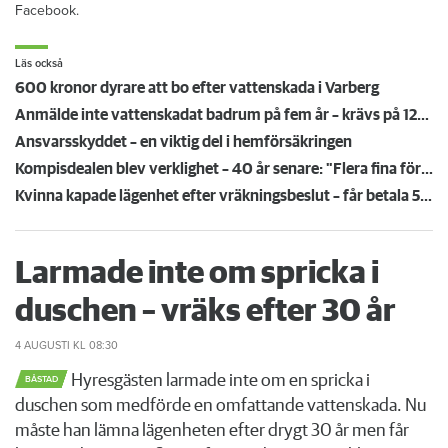
Facebook.
Läs också
600 kronor dyrare att bo efter vattenskada i Varberg
Anmälde inte vattenskadat badrum på fem år – krävs på 125 000 kronor
Ansvarsskyddet – en viktig del i hemförsäkringen
Kompisdealen blev verklighet – 40 år senare: "Flera fina fördelar med att dela bostad"
Kvinna kapade lägenhet efter vräkningsbeslut – får betala 50 000
Larmade inte om spricka i
duschen – vräks efter 30 år
4 AUGUSTI
KL 08:30
Hyresgästen larmade inte om en spricka i
BÅSTAD
duschen som medförde en omfattande vattenskada. Nu
måste han lämna lägenheten efter drygt 30 år men får