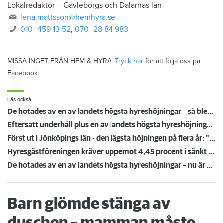
Lokalredaktör
–
Gävleborgs och Dalarnas län
lena.mattsson@hemhyra.se
010- 459 13 52
,
070- 28 84 983
MISSA INGET FRÅN HEM & HYRA.
Tryck här
för att följa oss på
Facebook.
Läs också
De hotades av en av landets högsta hyreshöjningar – så blev det
Eftersatt underhåll plus en av landets högsta hyreshöjningar – hyresgäster får ta smällen för miljonförlusterna
Först ut i Jönköpings län - den lägsta höjningen på flera år: "Vi är på väg neråt nu"
Hyresgästföreningen kräver uppemot 4,45 procent i sänkt hyra: "Gränsen är nådd"
De hotades av en av landets högsta hyreshöjningar – nu är hyrorna klara
Barn glömde stänga av
duschen – mamman måste