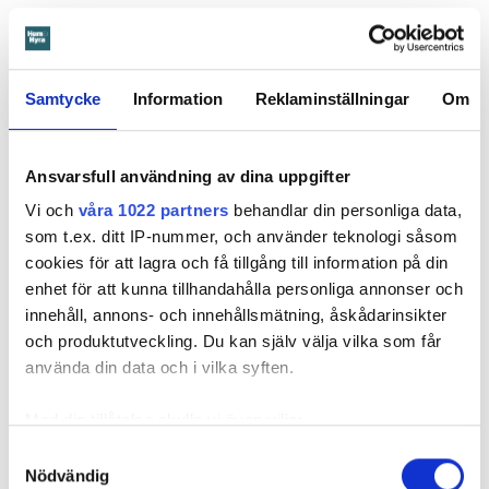
Beslutet överklagades till
Svea hovrätt
som nu har kommit
med ett beslut. Den enda ändringen är att hyresgästen får
längre tid på sig att flytta – något som hyresvärden inför
Samtycke
Information
Reklaminställningar
Om
domen sagt sig villig att gå med på. Innan 2 november i år
ska hyresgästen ha flyttat ut.
Svea hovrätts beslut kan inte överklagas.
Ansvarsfull användning av dina uppgifter
Vi och
våra 1022 partners
behandlar din personliga data,
som t.ex. ditt IP-nummer, och använder teknologi såsom
Läs också
cookies för att lagra och få tillgång till information på din
Så undviker du mögel – fyra riskplatser i lägenheten: ”Måste städa bort”
enhet för att kunna tillhandahålla personliga annonser och
innehåll, annons- och innehållsmätning, åskådarinsikter
och produktutveckling. Du kan själv välja vilka som får
Fakta:
Värden måste få veta om skador – så säger lagen
använda din data och i vilka syften.
En hyresgäst är skyldig att väl vårda lägenheten under
hyrestiden och hålla den ren. Den ska vara i gott skick
Med din tillåtelse skulle vi även vilja:
och hyresgästen är skyldig att ”bevara sundhet och
Samla in information om din geografiska plats
Samtyckesval
ordning inom fastigheten”. Det kallas vårdplikt.
Nödvändig
som kan ha en noggrannhet på upp till flera meter