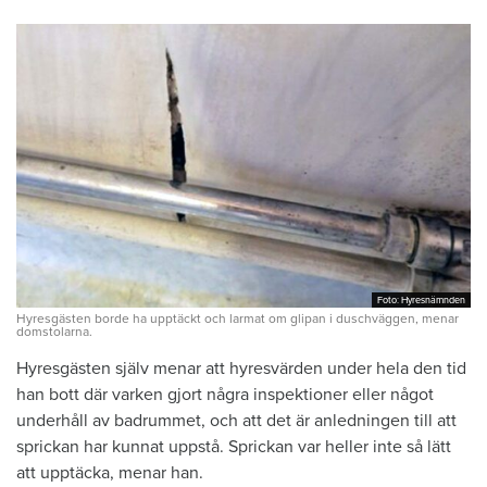
Foto: Hyresnämnden
Foto: Hyresnämnden
Hyresgästen borde ha upptäckt och larmat om glipan i duschväggen, menar
domstolarna.
Hyresgästen själv menar att hyresvärden under hela den tid
han bott där varken gjort några inspektioner eller något
underhåll av badrummet, och att det är anledningen till att
sprickan har kunnat uppstå. Sprickan var heller inte så lätt
att upptäcka, menar han.