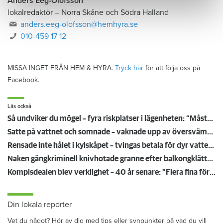
Anders Eeg-Olofsson
lokalredaktör
–
Norra Skåne och Södra Halland
anders.eeg-olofsson@hemhyra.se
010-459 17 12
MISSA INGET FRÅN HEM & HYRA.
Tryck här
för att följa oss på
Facebook.
Läs också
Så undviker du mögel – fyra riskplatser i lägenheten: ”Måste städa bort”
Satte på vattnet och somnade – vaknade upp av översvämning hos grannen
Rensade inte hålet i kylskåpet – tvingas betala för dyr vattenskada
Naken gängkriminell knivhotade granne efter balkongklättring
Kompisdealen blev verklighet – 40 år senare: "Flera fina fördelar med att dela bostad"
Din lokala reporter
Vet du något? Hör av dig med tips eller synpunkter på vad du vill