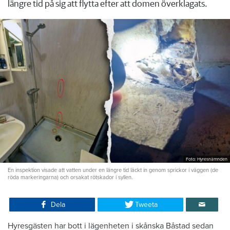
längre tid på sig att flytta efter att domen överklagats.
Foto: Hyresnämnden
En inspektion visade att vatten under en längre tid läckt in genom sprickor i väggen (de
röda markeringarna) och orsakat rötskador i syllen.
Dela
Tweeta
Hyresgästen har bott i lägenheten i skånska Båstad sedan