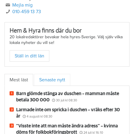
Mejla mig
010-459 13 73
Hem & Hyra finns där du bor
20 lokalredaktörer bevakar hela hyres-Sverige. Välj själv vilka
lokala nyheter du vill se!
Ställ in ditt län
Mest läst
Senaste nytt
Barn glömde stänga av duschen – mamman måste
betala 300 000
30 juli
kl 08:30
Larmade inte om spricka i duschen – vräks efter 30
år
4 augusti
kl 08:30
”Visste inte att man måste ändra adress” – kvinna
döms för folkbokföringsbrott
24 juli
kl 16:10