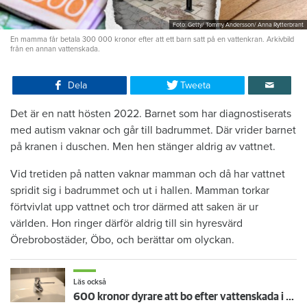
Foto: Getty/ Tommy Andersson/ Anna Rytterbrant
En mamma får betala 300 000 kronor efter att ett barn satt på en vattenkran. Arkivbild
från en annan vattenskada.
Dela
Tweeta
Det är en natt hösten 2022. Barnet som har diagnostiserats
med autism vaknar och går till badrummet. Där vrider barnet
på kranen i duschen. Men hen stänger aldrig av vattnet.
Vid tretiden på natten vaknar mamman och då har vattnet
spridit sig i badrummet och ut i hallen. Mamman torkar
förtvivlat upp vattnet och tror därmed att saken är ur
världen. Hon ringer därför aldrig till sin hyresvärd
Örebrobostäder, Öbo, och berättar om olyckan.
Läs också
600 kronor dyrare att bo efter vattenskada i Varberg