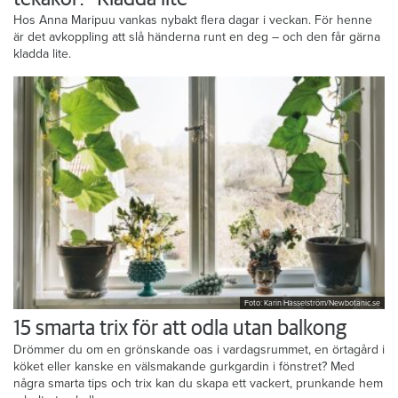
Hos Anna Maripuu vankas nybakt flera dagar i veckan. För henne
är det avkoppling att slå händerna runt en deg – och den får gärna
kladda lite.
Foto: Karin Hasselström/Newbotanic.se
15 smarta trix för att odla utan balkong
Drömmer du om en grönskande oas i vardagsrummet, en örtagård i
köket eller kanske en välsmakande gurkgardin i fönstret? Med
några smarta tips och trix kan du skapa ett vackert, prunkande hem