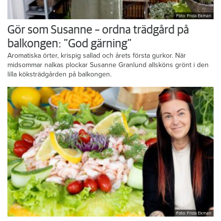
Foto: Frida Ekman
Gör som Susanne – ordna trädgård på
balkongen: ”God gärning”
Aromatiska örter, krispig sallad och årets första gurkor. När
midsommar nalkas plockar Susanne Granlund allsköns grönt i den
lilla köksträdgården på balkongen.
Foto: Frida Ekman