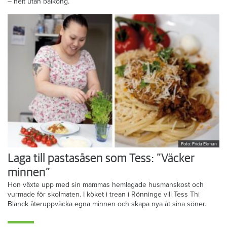
– helt utan balkong.
Foto: Frida Ekman
Laga till pastasåsen som Tess: ”Väcker
minnen”
Hon växte upp med sin mammas hemlagade husmanskost och
vurmade för skolmaten. I köket i trean i Rönninge vill Tess Thi
Blanck återuppväcka egna minnen och skapa nya åt sina söner.