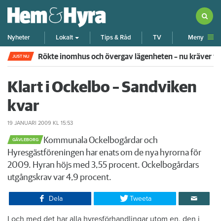
Meny
Nyheter
Lokalt
Tips & Råd
TV
Rökte inomhus och övergav lägenheten – nu kräver 
JUST NU
Klart i Ockelbo – Sandviken
kvar
19 JANUARI 2009
KL 15:53
​Kommunala Ockelbogårdar och
GÄVLEBORG
Hyresgästföreningen har enats om de nya hyrorna för
2009. Hyran höjs med 3,55 procent. Ockelbogårdars
utgångskrav var 4,9 procent.
Dela
Tweeta
​I och med det har alla hyresförhandlingar utom en, den i