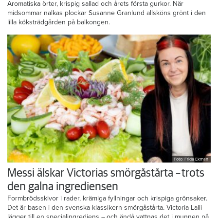
Aromatiska örter, krispig sallad och årets första gurkor. När
midsommar nalkas plockar Susanne Granlund allsköns grönt i den
lilla köksträdgården på balkongen.
Foto: Frida Ekman
Messi älskar Victorias smörgåstårta – trots
den galna ingrediensen
Formbrödsskivor i rader, krämiga fyllningar och krispiga grönsaker.
Det är basen i den svenska klassikern smörgåstårta. Victoria Lalli
lägger till en specialingrediens – och ändå vattnas det i munnen på