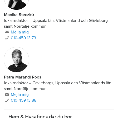
Monika Steczkó
lokalredaktör
–
Uppsala län, Västmanland och Gävleborg
samt Norrtälje kommun
Mejla mig
010-459 13 73
Petra Marandi Roos
lokalredaktör
–
Gävleborgs, Uppsala och Västmanlands län,
samt Norrtälje kommun.
Mejla mig
010-459 13 88
Hem & Hyra finns där du bor