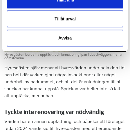
information från din enhet till de sociala medier och
annons- och analysföretag som vi samarbetar med.
Dessa kan i sin tur kombinera informationen med annan
Tillåt urval
information som du har tillhandahållit eller som de har
samlat in när du har använt deras tjänster.
Avvisa
Foto: Hyresnämnden
Foto: Hyresnämnden
Hyresgästen borde ha upptäckt och larmat om glipan i duschväggen, menar
domstolarna.
Hyresgästen själv menar att hyresvärden under hela den tid
han bott där varken gjort några inspektioner eller något
underhåll av badrummet, och att det är anledningen till att
sprickan har kunnat uppstå. Sprickan var heller inte så lätt
att upptäcka, menar han.
Tyckte inte renovering var nödvändig
Värden har en annan uppfattning, och påpekar att företaget
redan 2024 vände sig till hyresgästen med ett erbjudande