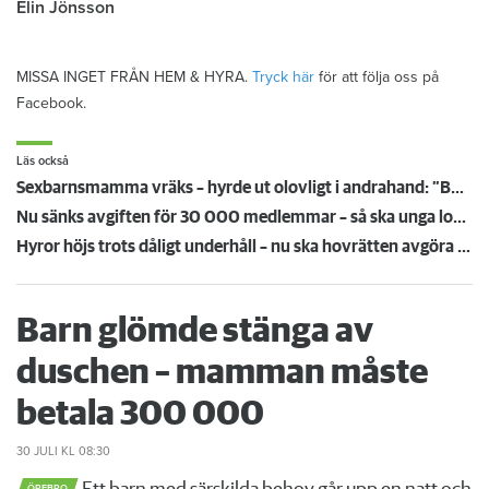
Elin Jönsson
MISSA INGET FRÅN HEM & HYRA.
Tryck här
för att följa oss på
Facebook.
Läs också
Sexbarnsmamma vräks – hyrde ut olovligt i andrahand: ”Borde tas större hänsyn till barnen”
Nu sänks avgiften för 30 000 medlemmar – så ska unga lockas till Hyresgästföreningen
Hyror höjs trots dåligt underhåll – nu ska hovrätten avgöra oklart rättsläge
Barn glömde stänga av
duschen – mamman måste
betala 300 000
30 JULI
KL 08:30
ÖREBRO