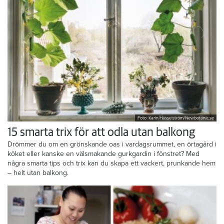
Foto: Karin Hasselström/Newbotanic.se
15 smarta trix för att odla utan balkong
Drömmer du om en grönskande oas i vardagsrummet, en örtagård i
köket eller kanske en välsmakande gurkgardin i fönstret? Med
några smarta tips och trix kan du skapa ett vackert, prunkande hem
– helt utan balkong.