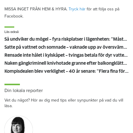
MISSA INGET FRÅN HEM & HYRA.
Tryck här
för att följa oss på
Facebook.
Läs också
Så undviker du mögel – fyra riskplatser i lägenheten: ”Måste städa bort”
Satte på vattnet och somnade – vaknade upp av översvämning hos grannen
Rensade inte hålet i kylskåpet – tvingas betala för dyr vattenskada
Naken gängkriminell knivhotade granne efter balkongklättring
Kompisdealen blev verklighet – 40 år senare: "Flera fina fördelar med att dela bostad"
Din lokala reporter
Vet du något? Hör av dig med tips eller synpunkter på vad du vill
läsa.