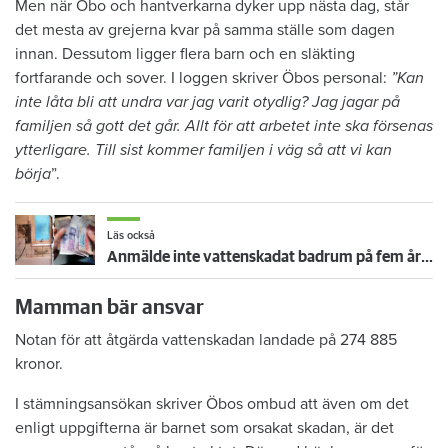
Men när Öbo och hantverkarna dyker upp nästa dag, står
det mesta av grejerna kvar på samma ställe som dagen
innan. Dessutom ligger flera barn och en släkting
fortfarande och sover. I loggen skriver Öbos personal:
”Kan
inte låta bli att undra var jag varit otydlig? Jag jagar på
familjen så gott det går. Allt för att arbetet inte ska försenas
ytterligare. Till sist kommer familjen i väg så att vi kan
börja
”.
Läs också
Anmälde inte vattenskadat badrum på fem år – krävs på 125 000 kronor
Mamman bär ansvar
Notan för att åtgärda vattenskadan landade på 274 885
kronor.
I stämningsansökan skriver Öbos ombud att även om det
enligt uppgifterna är barnet som orsakat skadan, är det