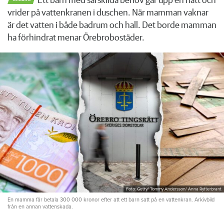
Ett barn med särskilda behov går upp en natt och
vrider på vattenkranen i duschen. När mamman vaknar
är det vatten i både badrum och hall. Det borde mamman
ha förhindrat menar Örebrobostäder.
Foto: Getty/ Tommy Andersson/ Anna Rytterbrant
En mamma får betala 300 000 kronor efter att ett barn satt på en vattenkran. Arkivbild
från en annan vattenskada.