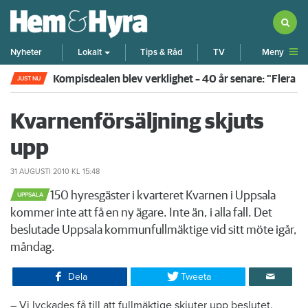
Meny
Nyheter
Lokalt
Tips & Råd
TV
Kompisdealen blev verklighet – 40 år senare: "Flera f
JUST NU
Kvarnenförsäljning skjuts
upp
31 AUGUSTI 2010
KL 15:48
​150 hyresgäster i kvarteret Kvarnen i Uppsala
UPPSALA
kommer inte att få en ny ägare. Inte än, i alla fall. Det
beslutade Uppsala kommunfullmäktige vid sitt möte igår,
måndag.
Dela
Tweeta
​– ­Vi lyckades få till att fullmäktige skjuter upp beslutet.