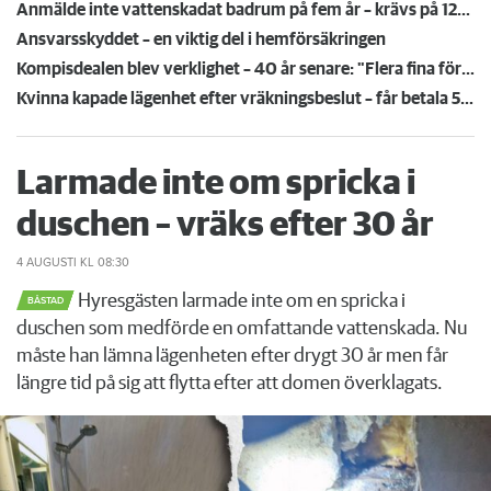
Anmälde inte vattenskadat badrum på fem år – krävs på 125 000 kronor
Ansvarsskyddet – en viktig del i hemförsäkringen
Kompisdealen blev verklighet – 40 år senare: "Flera fina fördelar med att dela bostad"
Kvinna kapade lägenhet efter vräkningsbeslut – får betala 50 000
Larmade inte om spricka i
duschen – vräks efter 30 år
4 AUGUSTI
KL 08:30
Hyresgästen larmade inte om en spricka i
BÅSTAD
duschen som medförde en omfattande vattenskada. Nu
måste han lämna lägenheten efter drygt 30 år men får
längre tid på sig att flytta efter att domen överklagats.