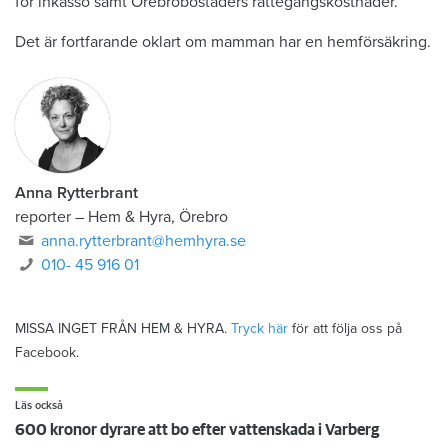
för inkasso samt Örebrobostäders rättegångskostnader.
Det är fortfarande oklart om mamman har en hemförsäkring.
Anna Rytterbrant
reporter
–
Hem & Hyra, Örebro
anna.rytterbrant@hemhyra.se
010- 45 916 01
MISSA INGET FRÅN HEM & HYRA.
Tryck här
för att följa oss på
Facebook.
Läs också
600 kronor dyrare att bo efter vattenskada i Varberg