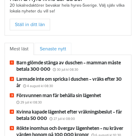
20 lokalredaktörer bevakar hela hyres-Sverige. Välj själv vilka
lokala nyheter du vill se!
Ställ in ditt län
Mest läst
Senaste nytt
Barn glömde stänga av duschen – mamman måste
betala 300 000
30 juli
kl 08:30
Larmade inte om spricka i duschen – vräks efter 30
år
4 augusti
kl 08:30
Försvunnen man får behålla sin lägenhet
29 juli
kl 08:30
Kvinna kapade lägenhet efter vräkningsbeslut – får
betala 50 000
27 juli
kl 08:00
Rökte inomhus och övergav lägenheten – nu kräver
värden honom på 100 000 kronor
6 augusti
kl 10:30