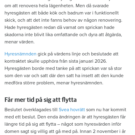
om att renovera hela lägenheten. Men då svarade
hyresgästen att både kök och badrum var i funktionellt
skick, och att det inte fanns behov av någon renovering.
Hade hyresgästen redan då varnat om sprickan hade
skadorna inte blivit lika omfattande och dyra att åtgärda,
menar värden.
Hyresnämnden
gick på värdens linje och beslutade att
kontraktet skulle upphöra från sista januari 2026.
Hyresgästen borde med tanke på att sprickan var så stor
som den var och satt där den satt ha insett att den kunde
medföra större problem, menar hyresnämnden.
Får mer tid på sig att flytta
Beslutet överklagades till
Svea hovrätt
som nu har kommit
med ett beslut. Den enda ändringen är att hyresgästen får
längre tid på sig att flytta – något som hyresvärden inför
domen sagt sig villig att gå med på. Innan 2 november i år