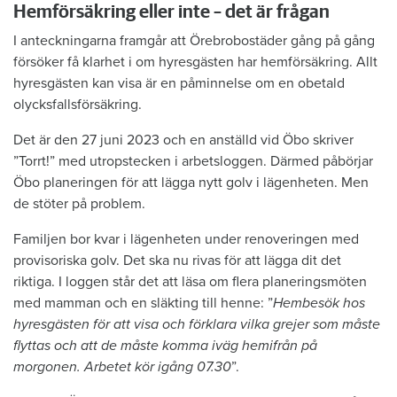
Hemförsäkring eller inte – det är frågan
I anteckningarna framgår att Örebrobostäder gång på gång
försöker få klarhet i om hyresgästen har hemförsäkring. Allt
hyresgästen kan visa är en påminnelse om en obetald
olycksfallsförsäkring.
Det är den 27 juni 2023 och en anställd vid Öbo skriver
”Torrt!” med utropstecken i arbetsloggen. Därmed påbörjar
Öbo planeringen för att lägga nytt golv i lägenheten. Men
de stöter på problem.
Familjen bor kvar i lägenheten under renoveringen med
provisoriska golv. Det ska nu rivas för att lägga dit det
riktiga. I loggen står det att läsa om flera planeringsmöten
med mamman och en släkting till henne: ”
Hembesök hos
hyresgästen för att visa och förklara vilka grejer som måste
flyttas och att de måste komma iväg hemifrån på
morgonen. Arbetet kör igång 07.30
”.