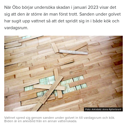
När Öbo börjar undersöka skadan i januari 2023 visar det
sig att den är större än man först trott. Sanden under golvet
har sugit upp vattnet så att det spridit sig in i både kök och
vardagsrum.
Foto: Arkivbild: Anna Rytterbrant
Foto: Arkivbild: Anna Rytterbrant
Vattnet spred sig genom sanden under golvet in till vardagsrum och kök.
Biden är en arkivbild från en annan vattenskada.