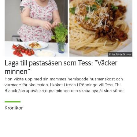
Foto: Frida Ekman
Laga till pastasåsen som Tess: ”Väcker
minnen”
Hon växte upp med sin mammas hemlagade husmanskost och
vurmade för skolmaten. I köket i trean i Rönninge vill Tess Thi
Blanck återuppväcka egna minnen och skapa nya åt sina söner.
Krönikor