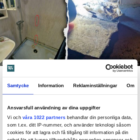
Foto: Hyresnämnden
En inspektion visade att vatten under en längre tid läckt in genom sprickor i väggen (de
röda markeringarna) och orsakat rötskador i syllen.
Samtycke
Information
Reklaminställningar
Om
Dela
Tweeta
Hyresgästen har bott i lägenheten i skånska Båstad sedan
Ansvarsfull användning av dina uppgifter
1995 men måste nu flytta sedan hans kontrakt prövats både
Vi och
våra 1022 partners
behandlar din personliga data,
i hyresnämnden och i hovrätten.
som t.ex. ditt IP-nummer, och använder teknologi såsom
cookies för att lagra och få tillgång till information på din
Skada upptäcktes av hantverkare
enhet för att kunna tillhandahålla personliga annonser och