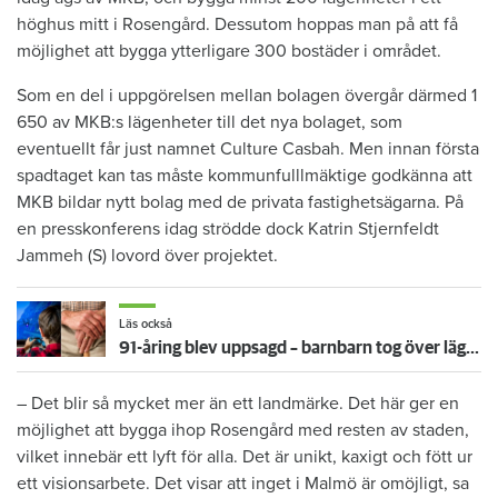
höghus mitt i Rosengård. Dessutom hoppas man på att få
möjlighet att bygga ytterligare 300 bostäder i området.
Som en del i uppgörelsen mellan bolagen övergår därmed 1
650 av MKB:s lägenheter till det nya bolaget, som
eventuellt får just namnet Culture Casbah. Men innan första
spadtaget kan tas måste kommunfulllmäktige godkänna att
MKB bildar nytt bolag med de privata fastighetsägarna. På
en presskonferens idag strödde dock Katrin Stjernfeldt
Jammeh (S) lovord över projektet.
Läs också
91-åring blev uppsagd – barnbarn tog över lägenhet och störde grannar med tv-spel
– Det blir så mycket mer än ett landmärke. Det här ger en
möjlighet att bygga ihop Rosengård med resten av staden,
vilket innebär ett lyft för alla. Det är unikt, kaxigt och fött ur
ett visionsarbete. Det visar att inget i Malmö är omöjligt, sa