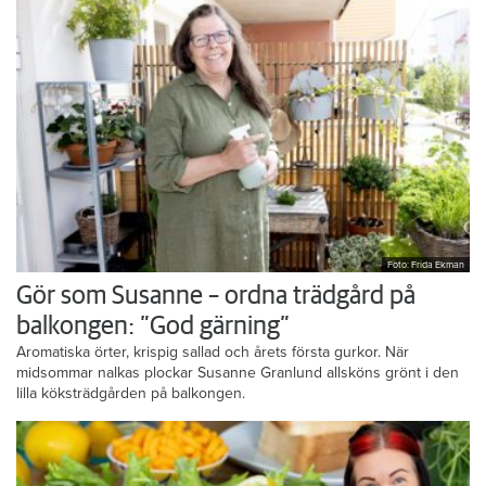
Foto: Frida Ekman
Gör som Susanne – ordna trädgård på
balkongen: ”God gärning”
Aromatiska örter, krispig sallad och årets första gurkor. När
midsommar nalkas plockar Susanne Granlund allsköns grönt i den
lilla köksträdgården på balkongen.