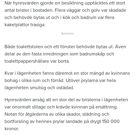
När hyresvärden gjorde en besiktning upptäcktes ett stort
antal brister i bostaden. Flera väggar och golv var skadade
och behövde bytas ut och i kök och badrum var flera
kakelplattor trasiga.
Både toalettstolen och ett fönster behövde bytas ut. Även
delar av den fasta inredningen som badrumskåp och
toalettpappershållare var borta.
Kvar i lägenheten fanns däremot en stor mängd av kvinnans
bohag i olika rum och förråd. Utöver prylarna var hela
lägenheten smutsig och ostädad.
Hyresvärden ansåg att en stor del av bristerna i lägenheten
var onormalt slitage och krävde kvinnan på ersättning.
Notan för åtgärderna av olika skador, städning och
bortforsling av hennes prylar landade på drygt 150 000
kronor.