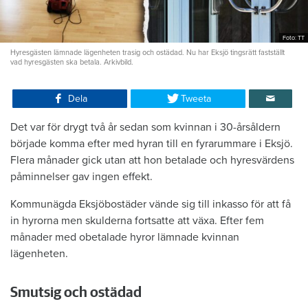
Foto: TT
Hyresgästen lämnade lägenheten trasig och ostädad. Nu har Eksjö tingsrätt fastställt
vad hyresgästen ska betala. Arkivbild.
Dela
Tweeta
Det var för drygt två år sedan som kvinnan i 30-årsåldern
började komma efter med hyran till en fyrarummare i Eksjö.
Flera månader gick utan att hon betalade och hyresvärdens
påminnelser gav ingen effekt.
Kommunägda Eksjöbostäder vände sig till inkasso för att få
in hyrorna men skulderna fortsatte att växa. Efter fem
månader med obetalade hyror lämnade kvinnan
lägenheten.
Smutsig och ostädad