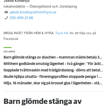
Jakob Kindesjö
lokalredaktör
–
Östergötland och Jönköping
jakob.kindesjo@hemhyra.se
010-459 21 48
MISSA INGET FRÅN HEM & HYRA.
Tryck här
för att följa oss på
Facebook.
Läs också
Barn glömde stänga av duschen – mamman måste betala 300 000
Mitthem godkände smutsig lägenhet – två gånger: "För äckligt för att flytta in"
Kopplade tvättmaskin med trädgårdsslang - döms att betala en miljon efter vattenskada
Skulle hjälpa utsatta - föreningsprofilen stoppade pengar i egen ficka
Hilja, 16 månader, skar sig på krossat glas i lägenheten – städmiss från tidigare hyresgäst
Barn glömde stänga av