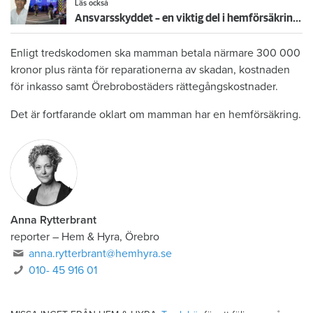
Läs också
Ansvarsskyddet – en viktig del i hemförsäkringen
Enligt tredskodomen ska mamman betala närmare 300 000
kronor plus ränta för reparationerna av skadan, kostnaden
för inkasso samt Örebrobostäders rättegångskostnader.
Det är fortfarande oklart om mamman har en hemförsäkring.
Anna Rytterbrant
reporter
–
Hem & Hyra, Örebro
anna.rytterbrant@hemhyra.se
010- 45 916 01