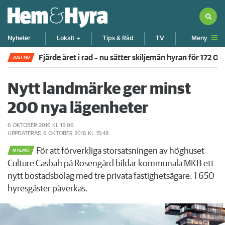
Meny
Nyheter
Lokalt
Tips & Råd
TV
Nystartad hyresgästförening i tvist med Titania – nu 
JUST NU
Nytt landmärke ger minst
200 nya lägenheter
6 OKTOBER 2016
KL 15:06
UPPDATERAD
6 OKTOBER 2016
KL 15:48
För att förverkliga storsatsningen av höghuset
MALMÖ
Culture Casbah på Rosengård bildar kommunala MKB ett
nytt bostadsbolag med tre privata fastighetsägare. 1 650
hyresgäster påverkas.