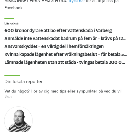
MISSA INGET FRÅN HEM & HYRA.
Tryck här
för att följa oss på
Facebook.
Läs också
600 kronor dyrare att bo efter vattenskada i Varberg
Anmälde inte vattenskadat badrum på fem år – krävs på 125 000 kronor
Ansvarsskyddet – en viktig del i hemförsäkringen
Kvinna kapade lägenhet efter vräkningsbeslut – får betala 50 000
Lämnade lägenheten utan att städa - tvingas betala 200 000 kronor
Din lokala reporter
Vet du något? Hör av dig med tips eller synpunkter på vad du vill
läsa.