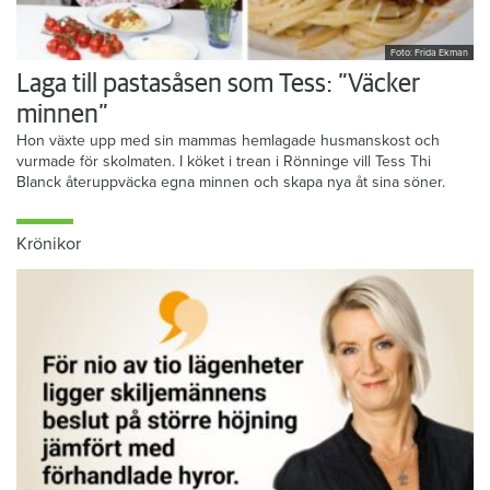
Foto: Frida Ekman
Laga till pastasåsen som Tess: ”Väcker
minnen”
Hon växte upp med sin mammas hemlagade husmanskost och
vurmade för skolmaten. I köket i trean i Rönninge vill Tess Thi
Blanck återuppväcka egna minnen och skapa nya åt sina söner.
Krönikor