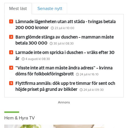
Mest läst
Senaste nytt
Lämnade lägenheten utan att städa - tvingas betala
200 000 kronor
23 juli
kl 10:00
Barn glömde stänga av duschen – mamman måste
betala 300 000
30 juli
kl 08:30
Larmade inte om spricka i duschen – vräks efter 30
år
4 augusti
kl 08:30
”Visste inte att man måste ändra adress” – kvinna
döms för folkbokföringsbrott
24 juli
kl 16:10
Flyttfirma anmäls: dök upp tre timmar för sent och
höjde priset på grund av bilköer
24 juli
kl 09:30
Hem & Hyra TV