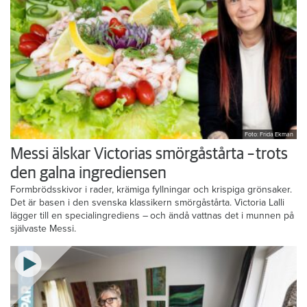
Foto: Frida Ekman
Messi älskar Victorias smörgåstårta – trots
den galna ingrediensen
Formbrödsskivor i rader, krämiga fyllningar och krispiga grönsaker.
Det är basen i den svenska klassikern smörgåstårta. Victoria Lalli
lägger till en specialingrediens – och ändå vattnas det i munnen på
självaste Messi.