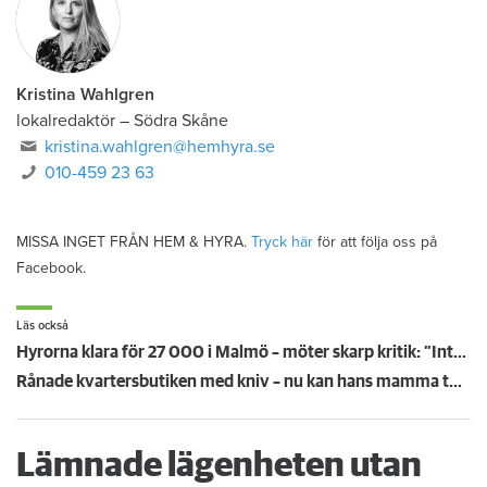
Kristina Wahlgren
lokalredaktör
–
Södra Skåne
kristina.wahlgren@hemhyra.se
010-459 23 63
MISSA INGET FRÅN HEM & HYRA.
Tryck här
för att följa oss på
Facebook.
Läs också
Hyrorna klara för 27 000 i Malmö – möter skarp kritik: ”Inte värdigt en allmännytta”
Rånade kvartersbutiken med kniv – nu kan hans mamma tvingas flytta
Lämnade lägenheten utan