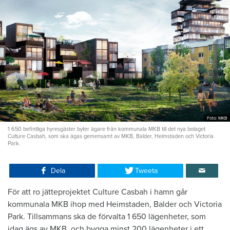
Foto: MKB
1 650 befintliga hyresgäster byter ägare från kommunala MKB till det nya bolaget
Culture Casbah, som ska ägas gemensamt av MKB, Balder, Heimstaden och Victoria
Park.
Dela
Tweeta
För att ro jätteprojektet Culture Casbah i hamn går
kommunala MKB ihop med Heimstaden, Balder och Victoria
Park. Tillsammans ska de förvalta 1 650 lägenheter, som
idag ägs av MKB, och bygga minst 200 lägenheter i ett