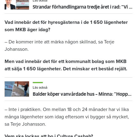
Läs också
Strandar förhandlingarna tredje året i rad: "Vi är besvikna"
Vad innebär det för hyresgästerna i de 1 650 lägenheter
som MKB äger idag?
– De kommer inte att märka någon skillnad, sa Terje
Johansson.
Men vad innebär det för ett kommunalt bolag som MKB
att sälja 1 650 lägenheter. Det minskar ert beståd rejält.
Läs också
Balder köper vanvårdade hus – Minna: ”Hoppas på förbättring”
– Inte i praktiken. Om mellan 18 och 24 månader har vi lika
många lägenheter som idag eftersom vi bygger så mycket,
sa Terje Johansson.
Vem ska lockas att bo i Culture Casbah?