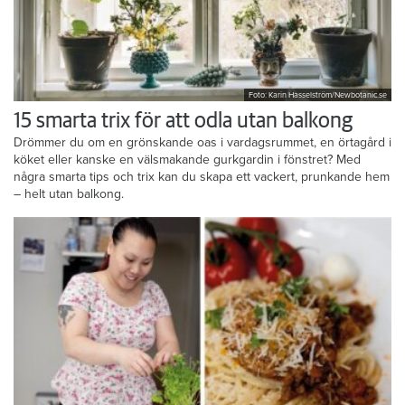
Foto: Karin Hasselström/Newbotanic.se
15 smarta trix för att odla utan balkong
Drömmer du om en grönskande oas i vardagsrummet, en örtagård i
köket eller kanske en välsmakande gurkgardin i fönstret? Med
några smarta tips och trix kan du skapa ett vackert, prunkande hem
– helt utan balkong.