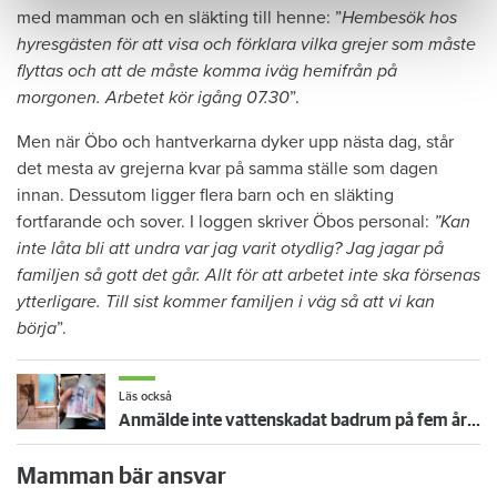
med mamman och en släkting till henne: ”
Hembesök hos
hyresgästen för att visa och förklara vilka grejer som måste
flyttas och att de måste komma iväg hemifrån på
morgonen. Arbetet kör igång 07.30
”.
Men när Öbo och hantverkarna dyker upp nästa dag, står
det mesta av grejerna kvar på samma ställe som dagen
innan. Dessutom ligger flera barn och en släkting
fortfarande och sover. I loggen skriver Öbos personal:
”Kan
inte låta bli att undra var jag varit otydlig? Jag jagar på
familjen så gott det går. Allt för att arbetet inte ska försenas
ytterligare. Till sist kommer familjen i väg så att vi kan
börja
”.
Läs också
Anmälde inte vattenskadat badrum på fem år – krävs på 125 000 kronor
Mamman bär ansvar