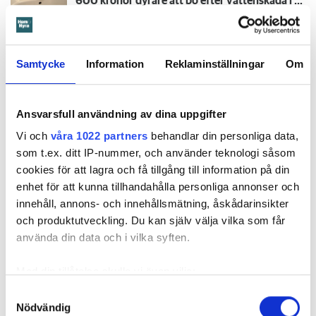
600 kronor dyrare att bo efter vattenskada i Varberg
Ringer gör dock grannen nedanför – när det börjar läcka
vatten genom taket.
Samtycke
Information
Reklaminställningar
Om
När Öbo börjar undersöka skadan i januari 2023 visar det
Ansvarsfull användning av dina uppgifter
sig att den är större än man först trott. Sanden under golvet
Vi och
våra 1022 partners
behandlar din personliga data,
har sugit upp vattnet så att det spridit sig in i både kök och
som t.ex. ditt IP-nummer, och använder teknologi såsom
vardagsrum.
cookies för att lagra och få tillgång till information på din
enhet för att kunna tillhandahålla personliga annonser och
innehåll, annons- och innehållsmätning, åskådarinsikter
och produktutveckling. Du kan själv välja vilka som får
använda din data och i vilka syften.
Med din tillåtelse skulle vi även vilja:
Samla in information om din geografiska plats
Samtyckesval
Nödvändig
som kan ha en noggrannhet på upp till flera meter