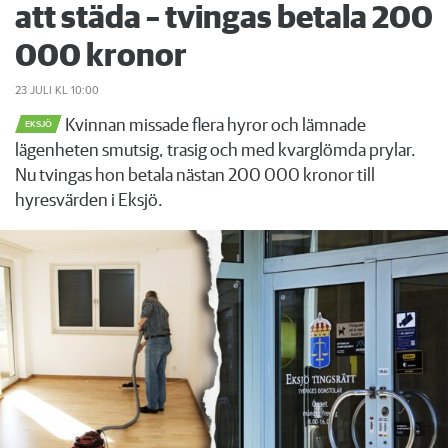
att städa – tvingas betala 200
000 kronor
23 JULI
KL 10:00
Kvinnan missade flera hyror och lämnade
EKSJÖ
lägenheten smutsig, trasig och med kvarglömda prylar.
Nu tvingas hon betala nästan 200 000 kronor till
hyresvärden i Eksjö.