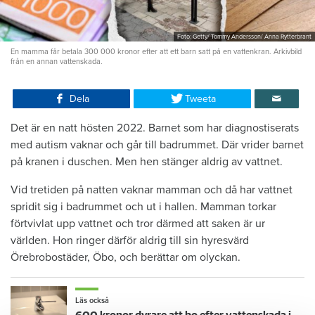
Foto: Getty/ Tommy Andersson/ Anna Rytterbrant
En mamma får betala 300 000 kronor efter att ett barn satt på en vattenkran. Arkivbild
från en annan vattenskada.
Dela
Tweeta
Det är en natt hösten 2022. Barnet som har diagnostiserats
med autism vaknar och går till badrummet. Där vrider barnet
på kranen i duschen. Men hen stänger aldrig av vattnet.
Vid tretiden på natten vaknar mamman och då har vattnet
spridit sig i badrummet och ut i hallen. Mamman torkar
förtvivlat upp vattnet och tror därmed att saken är ur
världen. Hon ringer därför aldrig till sin hyresvärd
Örebrobostäder, Öbo, och berättar om olyckan.
Läs också