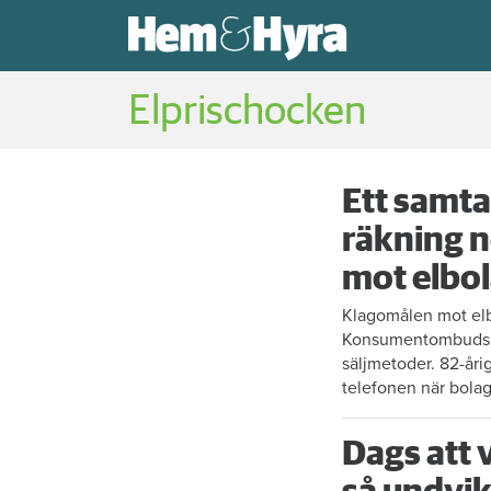
Elprischocken
Ett samta
räkning n
mot elbo
Klagomålen mot elbo
Konsumentombudsma
säljmetoder. 82-åri
telefonen när bola
Dags att 