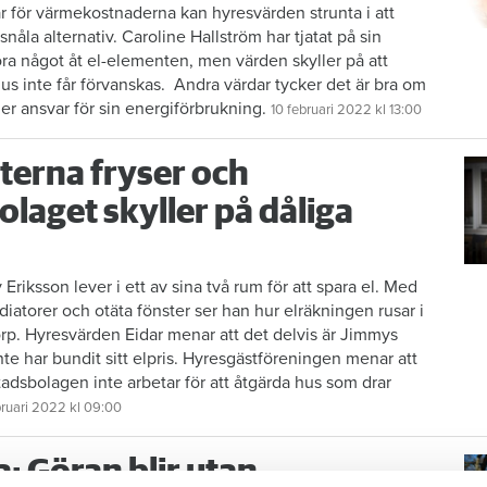
r för ­värmekostnaderna kan hyresvärden strunta i att
snåla alternativ. Caroline Hallström har tjatat på sin
ra något åt el-­elementen, men värden skyller på att
s inte får förvanskas. ­ Andra värdar tycker det är bra om
er ansvar för sin energiförbrukning.
10 februari 2022
kl 13:00
terna fryser och
laget skyller på dåliga
riksson lever i ett av sina två rum för att spara el. Med
diatorer och otäta fönster ser han hur elräkningen rusar i
rp. Hyresvärden Eidar menar att det delvis är Jimmys
nte har bundit sitt elpris. Hyresgästföreningen menar att
tadsbolagen inte arbetar för att åtgärda hus som drar
bruari 2022
kl 09:00
a: Göran blir utan