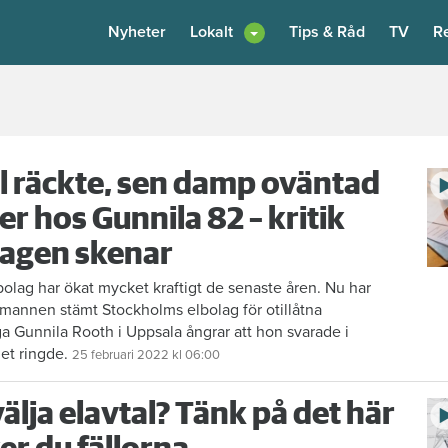
Nyheter
Lokalt
Tips & Råd
TV
R
l räckte, sen damp oväntad
er hos Gunnila 82 – kritik
lagen skenar
lag har ökat mycket kraftigt de senaste åren. Nu har
nnen stämt Stockholms elbolag för otillåtna
ga Gunnila Rooth i Uppsala ångrar att hon svarade i
get ringde.
25 februari 2022
kl 06:00
välja elavtal? Tänk på det här