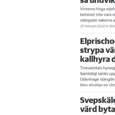
så undvik
Vinterns höga elprise
behöver inte vara s
viktigaste sakerna a
25 februari 2022
kl 06:
Elprischo
strypa v
kallhyra 
Tiotusentals hyresg
Samtidigt sänks u
Odenhage stängde a
blev elnotan en ch
Svepskäle
värd byta