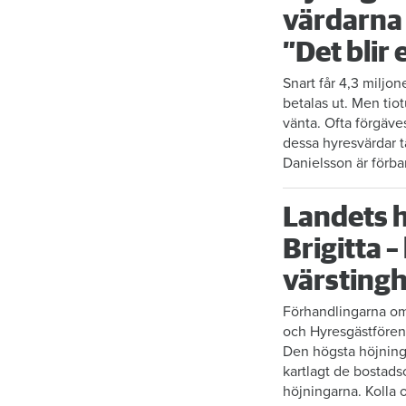
värdarna 
”Det blir 
Snart får 4,3 miljon
betalas ut. Men tio
vänta. Ofta förgäve
dessa hyresvärdar t
Danielsson är förb
Landets 
Brigitta –
värsting
Förhandlingarna om
och Hyresgästfören
Den högsta höjninge
kartlagt de bostads
höjningarna. Kolla