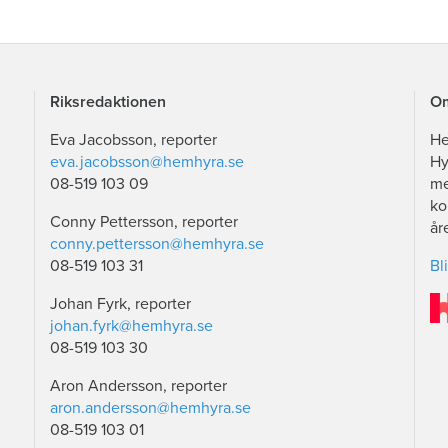
Riksredaktionen
Om
Eva Jacobsson, reporter
He
eva.jacobsson@hemhyra.se
Hy
08-519 103 09
me
ko
Conny Pettersson, reporter
år
conny.pettersson@hemhyra.se
08-519 103 31
Bl
Johan Fyrk, reporter
johan.fyrk@hemhyra.se
08-519 103 30
Aron Andersson, reporter
aron.andersson@hemhyra.se
08-519 103 01