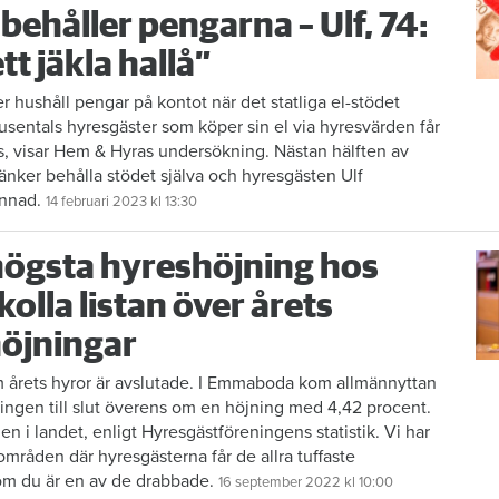
behåller pengarna – Ulf, 74:
ett jäkla hallå”
er hushåll pengar på kontot när det statliga el-stödet
tusentals hyresgäster som köper sin el via hyresvärden får
s, visar Hem & Hyras undersökning. Nästan hälften av
änker behålla stödet själva och hyresgästen Ulf
annad.
14 februari 2023
kl 13:30
högsta hyreshöjning hos
 kolla listan över årets
höjningar
 årets hyror är avslutade. I Emmaboda kom allmännyttan
ingen till slut överens om en höjning med 4,42 procent.
n i landet, enligt Hyresgästföreningens statistik. Vi har
områden där hyresgästerna får de allra tuffaste
 om du är en av de drabbade.
16 september 2022
kl 10:00