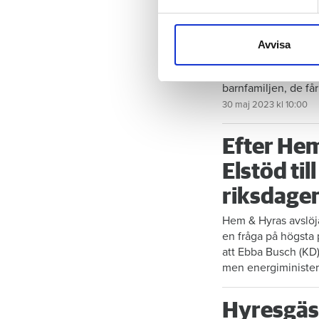
Vi använder enhetsidentifierar
barnfamil
sociala medier och analysera 
till de sociala medier och a
kvadratm
Avvisa
med annan information som du 
Hyresnämnd
KALMAR
barnfamiljen, de få
30 maj 2023
kl 10:00
Efter He
Elstöd til
riksdage
Hem & Hyras avslöjan
en fråga på högsta p
att Ebba Busch (KD)
men energiminister
Hyresgäst