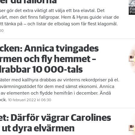
er du fällorna
Fot
r gör det extra viktigt att välja ett bra elavtal. Det
Fri
vårt, men det finns fallgropar. Hem & Hyras guide visar de
tt tänka på – och listar de elbolag som får flest klagomål.
00
cken: Annica tvingades
ärmen och fly hemmet –
drabbar 10 000-tals
äster med kallhyra drabbas av vinterns rekordpriser på el.
ppvärmningsstödet för dem med sämst ekonomi. Annica
v ­elementen och flydde hemifrån i december. Ändå
ock.
10 februari 2022
kl 06:30
t: Därför vägrar Carolines
 ut dyra elvärmen