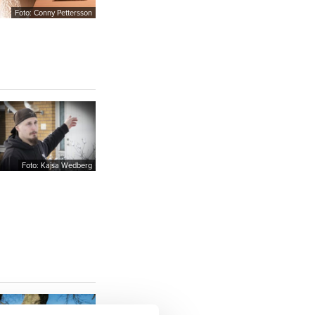
Foto: Conny Pettersson
Foto: Kajsa Wedberg