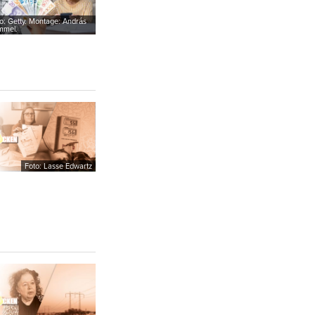
o: Getty. Montage: András
mmel.
Foto: Lasse Edwartz