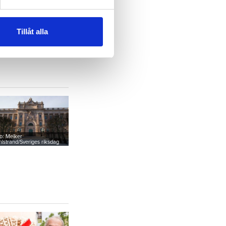
andahålla funktioner för
n information från din enhet
 tur kombinera informationen
Tillåt alla
to: Arkivbild/Tindra Englund
deras tjänster.
o: Melker
lstrand/Sveriges riksdag