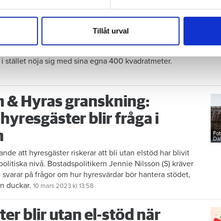
e för att anpassa innehållet och annonserna till användarna, tillh
jen – får nöja sig med 400
vår trafik. Vi vidarebefordrar även sådana identifierare och anna
nnons- och analysföretag som vi samarbetar med. Dessa kan i sin
eter
Tillåt urval
Fo
har tillhandahållit eller som de har samlat in när du har använt 
en beslutar att herrgårdsägarna inte får vräka
r i stället nöja sig med sina egna 400 kvadratmeter.
m & Hyras granskning:
l hyresgäster blir fråga i
n
Fot
Dah
de att hyresgäster riskerar att bli utan elstöd har blivit
olitiska nivå. Bostadspolitikern Jennie Nilsson (S) kräver
 svarar på frågor om hur hyresvärdar bör hantera stödet,
n duckar.
10 mars 2023
kl 13:58
er blir utan el-stöd när