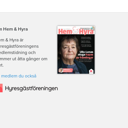
 Hem & Hyra
m & Hyra är
resgästföreningens
dlemstidning och
mmer ut åtta gånger om
et.
i medlem du också