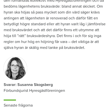
den förhandlas kollektivt med Hyresgästföreningen och då
bedöms lägenhetens bruksvärde: bland annat skicket. Om
hyran ska höjas så pass mycket som din värd säger krävs
antingen att lägenheten är renoverad och därför fått en
betydligt högre standard eller att hyran varit låg i jämförelse
med bruksvärdet och att det därför finns ett utrymme att
höja till ”rätt” bruksvärdeshyra. Det finns i och för sig inga
regler om hur hög en höjning får vara – det viktiga är att
själva hyran är skälig med tanke på bruksvärdet.
Svarar: Susanna Skogsberg
Förbundsjurist Hyresgästföreningen
Senaste frågorna