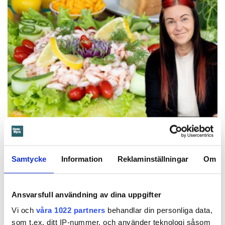
Foto: Frida Ekman
Messi älskar Victorias smörgåstårta – trots
den galna ingrediensen
Samtycke
Information
Reklaminställningar
Om
Formbrödsskivor i rader, krämiga fyllningar och krispiga grönsaker.
Det är basen i den svenska klassikern smörgåstårta. Victoria Lalli
lägger till en specialingrediens – och ändå vattnas det i munnen på
självaste Messi.
Ansvarsfull användning av dina uppgifter
Vi och
våra 1022 partners
behandlar din personliga data,
som t.ex. ditt IP-nummer, och använder teknologi såsom