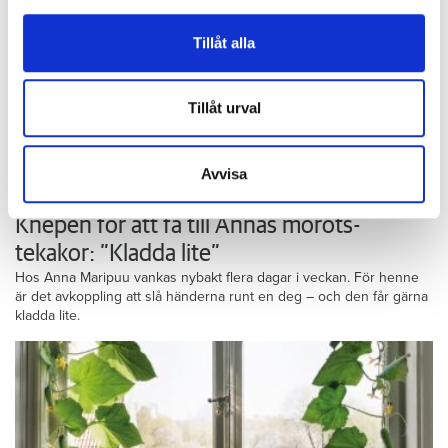
för sociala medier och analysera vår trafik. Vi
vidarebefordrar även sådana identifierare och annan
Tillåt alla
information från din enhet till de sociala medier och
annons- och analysföretag som vi samarbetar med.
Dessa kan i sin tur kombinera informationen med annan
Tillåt urval
information som du har tillhandahållit eller som de har
samlat in när du har använt deras tjänster.
Avvisa
Foto: Frida Ekman
Knepen för att få till Annas morots-
tekakor: ”Kladda lite”
Hos Anna Maripuu vankas nybakt flera dagar i veckan. För henne
är det avkoppling att slå händerna runt en deg – och den får gärna
kladda lite.