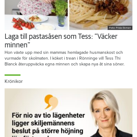
Foto: Frida Ekman
Laga till pastasåsen som Tess: ”Väcker
minnen”
Hon växte upp med sin mammas hemlagade husmanskost och
vurmade för skolmaten. I köket i trean i Rönninge vill Tess Thi
Blanck återuppväcka egna minnen och skapa nya åt sina söner.
Krönikor