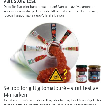
vårt stora test
Dags för flytt eller bara rensa i röran? Vårt test av flyttkartonger
visar vilka som står pall för både lyft och stapling. Två får godkänt,
resten klarade inte att uppfylla alla kraven.
Se upp för giftig tomatpuré – stort test av
14 märken
Tomater som möglat under odling eller lagring kan bilda mögelgifter
med potentiellt allvarliga hälsorisker. Vårt test av 14 tomatpuréer