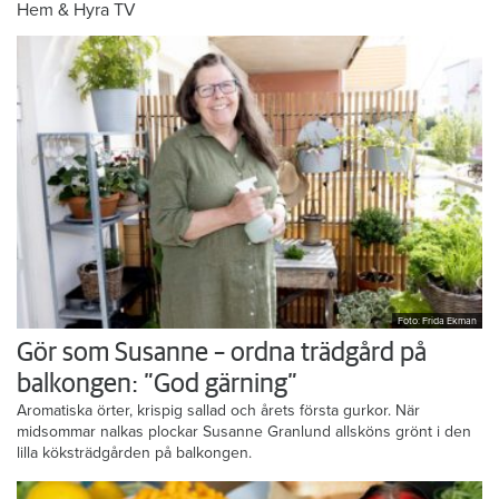
Hem & Hyra TV
Foto: Frida Ekman
Gör som Susanne – ordna trädgård på
balkongen: ”God gärning”
Aromatiska örter, krispig sallad och årets första gurkor. När
midsommar nalkas plockar Susanne Granlund allsköns grönt i den
lilla köksträdgården på balkongen.