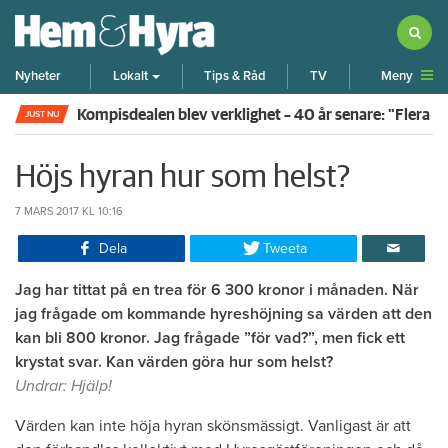
Meny
Nyheter
Lokalt
Tips & Råd
TV
Kompisdealen blev verklighet – 40 år senare: "Flera f
JUST NU
Höjs hyran hur som helst?
7 MARS 2017
KL 10:16
Dela
Tweeta
Jag har tittat på en trea för 6 300 kronor i månaden. När
jag frågade om kommande hyreshöjning sa värden att den
kan bli 800 kronor. Jag frågade ”för vad?”, men fick ett
krystat svar. Kan värden göra hur som helst?
Undrar: Hjälp!
Värden kan inte höja hyran skönsmässigt. Vanligast är att