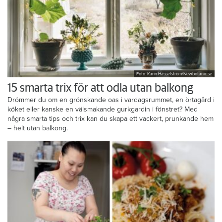
Foto: Karin Hasselström/Newbotanic.se
15 smarta trix för att odla utan balkong
Drömmer du om en grönskande oas i vardagsrummet, en örtagård i
köket eller kanske en välsmakande gurkgardin i fönstret? Med
några smarta tips och trix kan du skapa ett vackert, prunkande hem
– helt utan balkong.