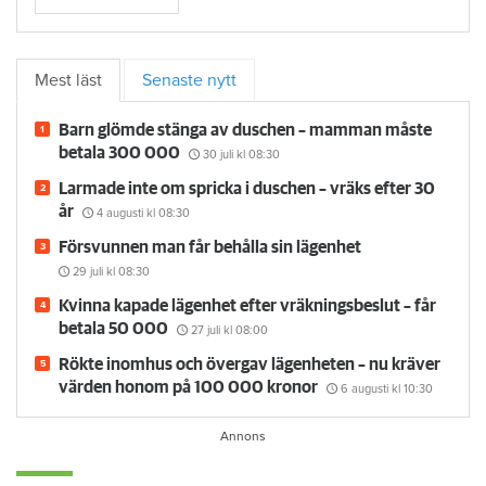
Mest läst
Senaste nytt
Barn glömde stänga av duschen – mamman måste
betala 300 000
30 juli
kl 08:30
Larmade inte om spricka i duschen – vräks efter 30
år
4 augusti
kl 08:30
Försvunnen man får behålla sin lägenhet
29 juli
kl 08:30
Kvinna kapade lägenhet efter vräkningsbeslut – får
betala 50 000
27 juli
kl 08:00
Rökte inomhus och övergav lägenheten – nu kräver
värden honom på 100 000 kronor
6 augusti
kl 10:30