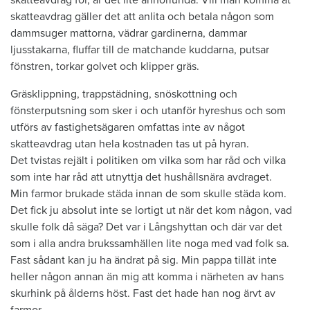
skatteavdrag gäller det att anlita och betala någon som
dammsuger mattorna, vädrar gardinerna, dammar
ljusstakarna, fluffar till de matchande kuddarna, putsar
fönstren, torkar golvet och klipper gräs.
Gräsklippning, trappstädning, snöskottning och
fönsterputsning som sker i och utanför hyreshus och som
utförs av fastighetsägaren omfattas inte av något
skatteavdrag utan hela kostnaden tas ut på hyran.
Det tvistas rejält i politiken om vilka som har råd och vilka
som inte har råd att utnyttja det hushållsnära avdraget.
Min farmor brukade städa innan de som skulle städa kom.
Det fick ju absolut inte se lortigt ut när det kom någon, vad
skulle folk då säga? Det var i Långshyttan och där var det
som i alla andra brukssamhällen lite noga med vad folk sa.
Fast sådant kan ju ha ändrat på sig. Min pappa tillät inte
heller någon annan än mig att komma i närheten av hans
skurhink på ålderns höst. Fast det hade han nog ärvt av
farmor.