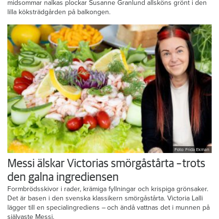
midsommar nalkas plockar Susanne Granlund allsköns grönt i den
lilla köksträdgården på balkongen.
Foto: Frida Ekman
Messi älskar Victorias smörgåstårta – trots
den galna ingrediensen
Formbrödsskivor i rader, krämiga fyllningar och krispiga grönsaker.
Det är basen i den svenska klassikern smörgåstårta. Victoria Lalli
lägger till en specialingrediens – och ändå vattnas det i munnen på
självaste Messi.