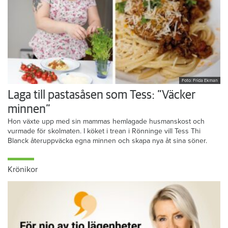
Foto: Frida Ekman
Laga till pastasåsen som Tess: ”Väcker
minnen”
Hon växte upp med sin mammas hemlagade husmanskost och
vurmade för skolmaten. I köket i trean i Rönninge vill Tess Thi
Blanck återuppväcka egna minnen och skapa nya åt sina söner.
Krönikor