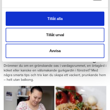
och annonserna till användarna, tillhandahålla funktioner
för sociala medier och analysera vår trafik. Vi
vidarebefordrar även sådana identifierare och annan
Tillåt alla
information från din enhet till de sociala medier och
annons- och analysföretag som vi samarbetar med.
Dessa kan i sin tur kombinera informationen med annan
Tillåt urval
information som du har tillhandahållit eller som de har
samlat in när du har använt deras tjänster.
Avvisa
Foto: Karin Hasselström/Newbotanic.se
15 smarta trix för att odla utan balkong
Drömmer du om en grönskande oas i vardagsrummet, en örtagård i
köket eller kanske en välsmakande gurkgardin i fönstret? Med
några smarta tips och trix kan du skapa ett vackert, prunkande hem
– helt utan balkong.