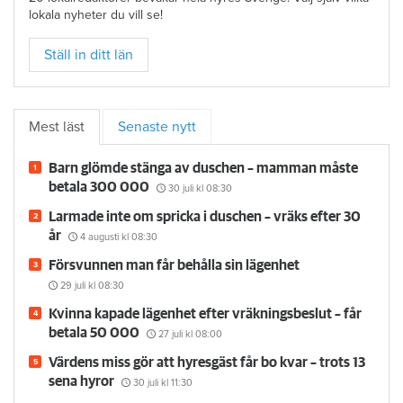
lokala nyheter du vill se!
Ställ in ditt län
Mest läst
Senaste nytt
Barn glömde stänga av duschen – mamman måste
betala 300 000
30 juli
kl 08:30
Larmade inte om spricka i duschen – vräks efter 30
år
4 augusti
kl 08:30
Försvunnen man får behålla sin lägenhet
29 juli
kl 08:30
Kvinna kapade lägenhet efter vräkningsbeslut – får
betala 50 000
27 juli
kl 08:00
Värdens miss gör att hyresgäst får bo kvar – trots 13
sena hyror
30 juli
kl 11:30