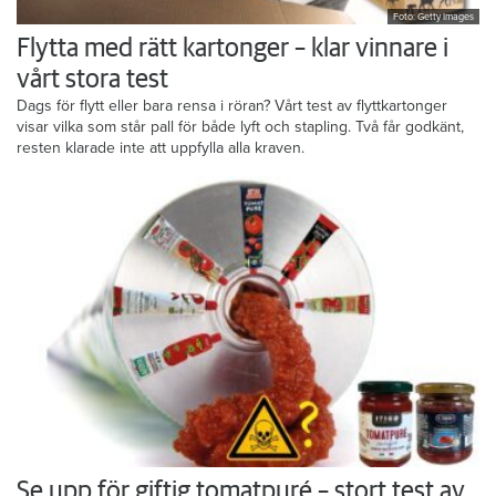
Foto: Getty Images
Flytta med rätt kartonger – klar vinnare i
vårt stora test
Dags för flytt eller bara rensa i röran? Vårt test av flyttkartonger
visar vilka som står pall för både lyft och stapling. Två får godkänt,
resten klarade inte att uppfylla alla kraven.
Se upp för giftig tomatpuré – stort test av