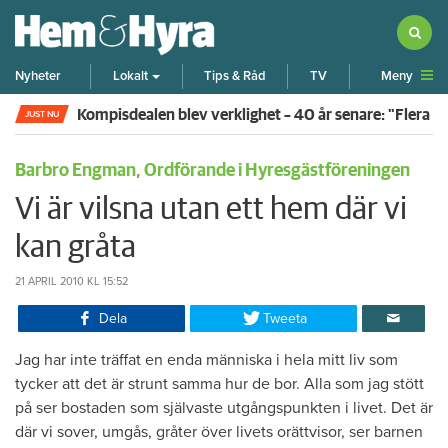
Meny
Nyheter
Lokalt
Tips & Råd
TV
Kompisdealen blev verklighet – 40 år senare: "Flera f
JUST NU
Barbro Engman, Ordförande i Hyresgästföreningen
Vi är vilsna utan ett hem där vi
kan gråta
21 APRIL 2010
KL 15:52
Dela
Tweeta
Jag har inte träffat en enda människa i hela mitt liv som
tycker att det är strunt samma hur de bor. Alla som jag stött
på ser bostaden som självaste utgångspunkten i livet. Det är
där vi sover, umgås, gråter över livets orättvisor, ser barnen