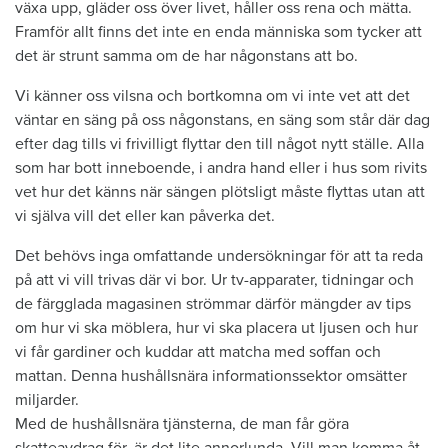
växa upp, gläder oss över livet, håller oss rena och mätta.
Framför allt finns det inte en enda människa som tycker att
det är strunt samma om de har någonstans att bo.
Vi känner oss vilsna och bortkomna om vi inte vet att det
väntar en säng på oss någonstans, en säng som står där dag
efter dag tills vi frivilligt flyttar den till något nytt ställe. Alla
som har bott inneboende, i andra hand eller i hus som rivits
vet hur det känns när sängen plötsligt måste flyttas utan att
vi själva vill det eller kan påverka det.
Det behövs inga omfattande undersökningar för att ta reda
på att vi vill trivas där vi bor. Ur tv-apparater, tidningar och
de färgglada magasinen strömmar därför mängder av tips
om hur vi ska möblera, hur vi ska placera ut ljusen och hur
vi får gardiner och kuddar att matcha med soffan och
mattan. Denna hushållsnära informationssektor omsätter
miljarder.
Med de hushållsnära tjänsterna, de man får göra
skatteavdrag för, är det lite annorlunda. Vill man komma åt