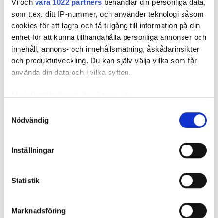
Vi och
våra 1022 partners
behandlar din personliga data,
som t.ex. ditt IP-nummer, och använder teknologi såsom
cookies för att lagra och få tillgång till information på din
enhet för att kunna tillhandahålla personliga annonser och
innehåll, annons- och innehållsmätning, åskådarinsikter
och produktutveckling. Du kan själv välja vilka som får
använda din data och i vilka syften.
Med din tillåtelse skulle vi även vilja:
Samla in information om din geografiska plats
Samtyckesval
Nödvändig
som kan ha en noggrannhet på upp till flera meter
Foto: Frida Ekman
Identifiera din enhet genom att aktivt skanna den
Knepen för att få till Annas morots-
för specifika kännetecken (fingeravtryck)
Inställningar
tekakor: ”Kladda lite”
Ta reda på mer om hur dina personliga uppgifter
Hos Anna Maripuu vankas nybakt flera dagar i veckan. För henne
behandlas och ställ in dina preferenser i
detaljsektionen
.
är det avkoppling att slå händerna runt en deg – och den får gärna
Statistik
Du kan ändra eller dra tillbaka ditt samtycke när som
kladda lite.
helst från cookie-förklaringen.
Marknadsföring
Vi använder enhetsidentifierare för att anpassa innehållet