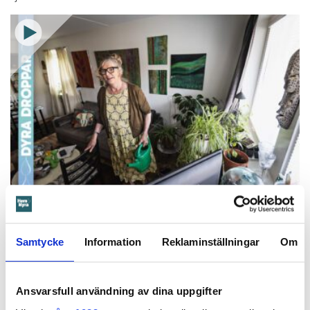
Foto: Tomas Ohlsson
Så sparar du vatten hemma – här är
Kristins bästa tips
Samtycke
Information
Reklaminställningar
Om
Knepen är enkla: ”Det är ingen uppoffring alls från min sida”, säger
Kristin Rydberg.
Ansvarsfull användning av dina uppgifter
Tips & Råd