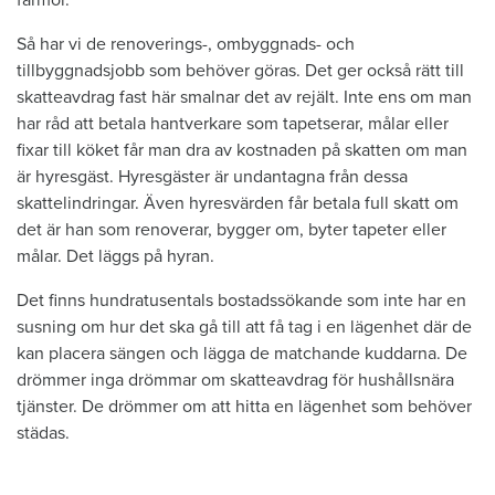
Så har vi de renoverings-, ombyggnads- och
tillbyggnadsjobb som behöver göras. Det ger också rätt till
skatteavdrag fast här smalnar det av rejält. Inte ens om man
har råd att betala hantverkare som tapetserar, målar eller
fixar till köket får man dra av kostnaden på skatten om man
är hyresgäst. Hyresgäster är undantagna från dessa
skattelindringar. Även hyresvärden får betala full skatt om
det är han som renoverar, bygger om, byter tapeter eller
målar. Det läggs på hyran.
Det finns hundratusentals bostadssökande som inte har en
susning om hur det ska gå till att få tag i en lägenhet där de
kan placera sängen och lägga de matchande kuddarna. De
drömmer inga drömmar om skatteavdrag för hushållsnära
tjänster. De drömmer om att hitta en lägenhet som behöver
städas.