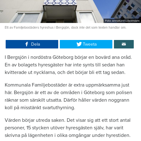
Foto: AnnaKarin Löwendahl
Ett av Familjebostäders hyreshus i Bergsjön, dock inte det som texten handlar om.
Dela
Tweeta
I Bergsjön i nordöstra Göteborg börjar en bovärd ana oråd.
En av bolagets hyresgäster har inte synts till sedan han
kvitterade ut nycklarna, och det börjar bli ett tag sedan.
Kommunala Familjebostäder är extra uppmärksamma just
här. Bergsjön är ett av de områden i Göteborg som polisen
räknar som särskilt utsatta. Därför håller värden noggrann
koll på misstänkt svartuthyrning.
Värden börjar utreda saken. Det visar sig att ett stort antal
personer, 15 stycken utöver hyresgästen själv, har varit
skrivna på lägenheten i olika omgångar under hyrestiden.