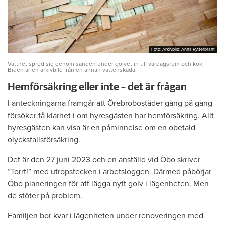
Foto: Arkivbild: Anna Rytterbrant
Foto: Arkivbild: Anna Rytterbrant
Vattnet spred sig genom sanden under golvet in till vardagsrum och kök.
Biden är en arkivbild från en annan vattenskada.
Hemförsäkring eller inte – det är frågan
I anteckningarna framgår att Örebrobostäder gång på gång
försöker få klarhet i om hyresgästen har hemförsäkring. Allt
hyresgästen kan visa är en påminnelse om en obetald
olycksfallsförsäkring.
Det är den 27 juni 2023 och en anställd vid Öbo skriver
”Torrt!” med utropstecken i arbetsloggen. Därmed påbörjar
Öbo planeringen för att lägga nytt golv i lägenheten. Men
de stöter på problem.
Familjen bor kvar i lägenheten under renoveringen med