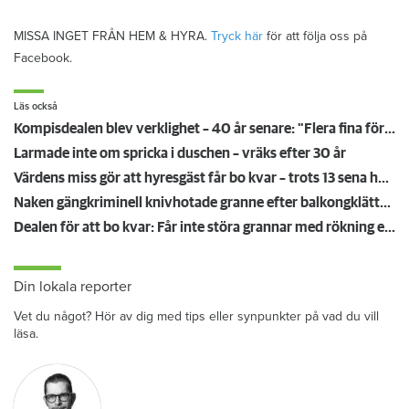
MISSA INGET FRÅN HEM & HYRA.
Tryck här
för att följa oss på
Facebook.
Läs också
Kompisdealen blev verklighet – 40 år senare: "Flera fina fördelar med att dela bostad"
Larmade inte om spricka i duschen – vräks efter 30 år
Värdens miss gör att hyresgäst får bo kvar – trots 13 sena hyror
Naken gängkriminell knivhotade granne efter balkongklättring
Dealen för att bo kvar: Får inte störa grannar med rökning eller utsätta dem för brandfara
Din lokala reporter
Vet du något? Hör av dig med tips eller synpunkter på vad du vill
läsa.