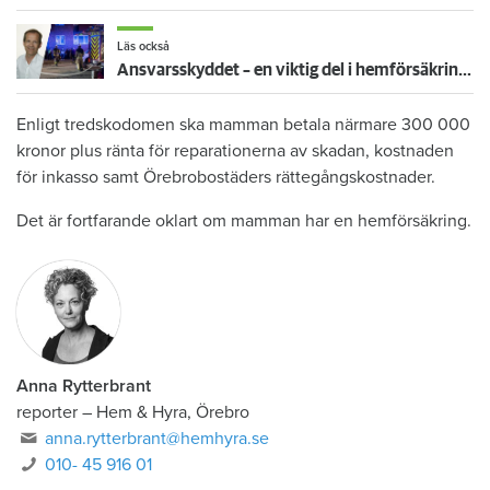
Läs också
Ansvarsskyddet – en viktig del i hemförsäkringen
Enligt tredskodomen ska mamman betala närmare 300 000
kronor plus ränta för reparationerna av skadan, kostnaden
för inkasso samt Örebrobostäders rättegångskostnader.
Det är fortfarande oklart om mamman har en hemförsäkring.
Anna Rytterbrant
reporter
–
Hem & Hyra, Örebro
anna.rytterbrant@hemhyra.se
010- 45 916 01