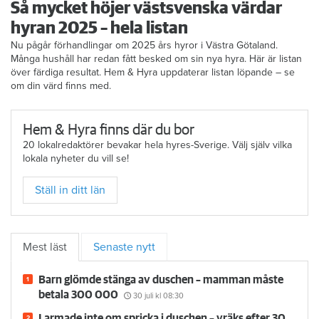
Så mycket höjer västsvenska värdar
hyran 2025 – hela listan
Nu pågår förhandlingar om 2025 års hyror i Västra Götaland.
Många hushåll har redan fått besked om sin nya hyra. Här är listan
över färdiga resultat. Hem & Hyra uppdaterar listan löpande – se
om din värd finns med.
Hem & Hyra finns där du bor
20 lokalredaktörer bevakar hela hyres-Sverige. Välj själv vilka
lokala nyheter du vill se!
Ställ in ditt län
Mest läst
Senaste nytt
Barn glömde stänga av duschen – mamman måste
betala 300 000
30 juli
kl 08:30
Larmade inte om spricka i duschen – vräks efter 30