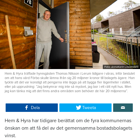
Foto: AnnaKarin Löwendahl
Hem & Hyra träffade hyresgästen Thomas Nilsson i Lerum tidigare i våras, inför beslutet
om att hans värd Förbo skulle lämna ifrån sig 20 miljoner kronor till bolagets ägare. Han
tyckte att det var konstigt att pengarna inte läggs på att bygga fler lägenheter i stället,
eller på upprustning: ”Jag bekymrar mig inte så mycket, jag bor i ett rätt nytt hus. Men
jag kan tänka mig att det finns andra områden som behöver de här 20 miljonerna”.
Dela
Tweeta
Hem & Hyra har tidigare berättat om de fyra kommunernas
önskan om att få del av det gemensamma bostadsbolagets
vinst.