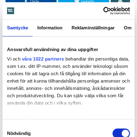
Dela
Tweeta
Hyresgästen har bott i lägenheten i skånska Båstad sedan
1995 men måste nu flytta sedan hans kontrakt prövats både
Samtycke
Information
Reklaminställningar
Om
i hyresnämnden och i hovrätten.
Skada upptäcktes av hantverkare
Ansvarsfull användning av dina uppgifter
Det var när hyresvärdens hantverkare skulle byta ett
Vi och
våra 1022 partners
behandlar din personliga data,
duschmunstycke under hösten förra året som en spricka i
som t.ex. ditt IP-nummer, och använder teknologi såsom
plastmattan på väggen i duschen upptäcktes. Strax efter
cookies för att lagra och få tillgång till information på din
detta lät värden ett företag göra en besiktning av
enhet för att kunna tillhandahålla personliga annonser och
badrummet. Då upptäcktes att vatten läckt från den trasiga
innehåll, annons- och innehållsmätning, åskådarinsikter
svetsskarven under en längre tid och orsakat omfattande
och produktutveckling. Du kan själv välja vilka som får
vattenskador.
använda din data och i vilka syften.
Därför sade den privata hyresvärden upp hyreskontraktet
Med din tillåtelse skulle vi även vilja:
med hänvisning till att hyresgästen inte iakttagit sin så
Samla in information om din geografiska plats
kallade vårdplikt (se faktaruta). Eftersom han inte gick med
Samtyckesval
Nödvändig
som kan ha en noggrannhet på upp till flera meter
på att flytta fick hyresnämnden i Malmö pröva