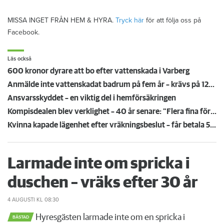
MISSA INGET FRÅN HEM & HYRA.
Tryck här
för att följa oss på
Facebook.
Läs också
600 kronor dyrare att bo efter vattenskada i Varberg
Anmälde inte vattenskadat badrum på fem år – krävs på 125 000 kronor
Ansvarsskyddet – en viktig del i hemförsäkringen
Kompisdealen blev verklighet – 40 år senare: "Flera fina fördelar med att dela bostad"
Kvinna kapade lägenhet efter vräkningsbeslut – får betala 50 000
Larmade inte om spricka i
duschen – vräks efter 30 år
4 AUGUSTI
KL 08:30
Hyresgästen larmade inte om en spricka i
BÅSTAD