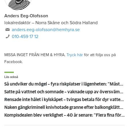
Anders Eeg-Olofsson
lokalredaktör
–
Norra Skåne och Södra Halland
anders.eeg-olofsson@hemhyra.se
010-459 17 12
MISSA INGET FRÅN HEM & HYRA.
Tryck här
för att följa oss på
Facebook.
Läs också
Så undviker du mögel – fyra riskplatser i lägenheten: ”Måste städa bort”
Satte på vattnet och somnade – vaknade upp av översvämning hos grannen
Rensade inte hålet i kylskåpet – tvingas betala för dyr vattenskada
Naken gängkriminell knivhotade granne efter balkongklättring
Kompisdealen blev verklighet – 40 år senare: "Flera fina fördelar med att dela bostad"