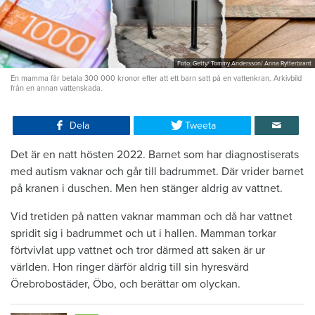
Foto: Getty/ Tommy Andersson/ Anna Rytterbrant
En mamma får betala 300 000 kronor efter att ett barn satt på en vattenkran. Arkivbild
från en annan vattenskada.
Dela
Tweeta
Det är en natt hösten 2022. Barnet som har diagnostiserats
med autism vaknar och går till badrummet. Där vrider barnet
på kranen i duschen. Men hen stänger aldrig av vattnet.
Vid tretiden på natten vaknar mamman och då har vattnet
spridit sig i badrummet och ut i hallen. Mamman torkar
förtvivlat upp vattnet och tror därmed att saken är ur
världen. Hon ringer därför aldrig till sin hyresvärd
Örebrobostäder, Öbo, och berättar om olyckan.