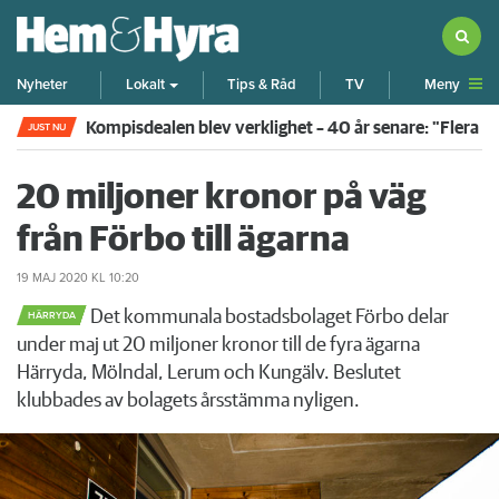
Meny
Nyheter
Lokalt
Tips & Råd
TV
Kompisdealen blev verklighet – 40 år senare: "Flera f
JUST NU
20 miljoner kronor på väg
från Förbo till ägarna
19 MAJ 2020
KL 10:20
Det kommunala bostadsbolaget Förbo delar
HÄRRYDA
under maj ut 20 miljoner kronor till de fyra ägarna
Härryda, Mölndal, Lerum och Kungälv. Beslutet
klubbades av bolagets årsstämma nyligen.