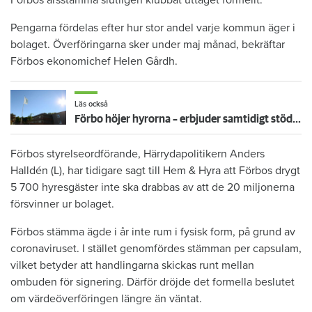
Pengarna fördelas efter hur stor andel varje kommun äger i
bolaget. Överföringarna sker under maj månad, bekräftar
Förbos ekonomichef Helen Gårdh.
Läs också
Förbo höjer hyrorna – erbjuder samtidigt stöd vid coronakris
Förbos styrelseordförande, Härrydapolitikern Anders
Halldén (L), har tidigare sagt till Hem & Hyra att Förbos drygt
5 700 hyresgäster inte ska drabbas av att de 20 miljonerna
försvinner ur bolaget.
Förbos stämma ägde i år inte rum i fysisk form, på grund av
coronaviruset. I stället genomfördes stämman per capsulam,
vilket betyder att handlingarna skickas runt mellan
ombuden för signering. Därför dröjde det formella beslutet
om värdeöverföringen längre än väntat.