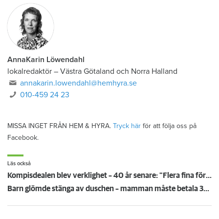
AnnaKarin Löwendahl
lokalredaktör
–
Västra Götaland och Norra Halland
annakarin.lowendahl@hemhyra.se
010-459 24 23
MISSA INGET FRÅN HEM & HYRA.
Tryck här
för att följa oss på
Facebook.
Läs också
Kompisdealen blev verklighet – 40 år senare: "Flera fina fördelar med att dela bostad"
Barn glömde stänga av duschen – mamman måste betala 300 000