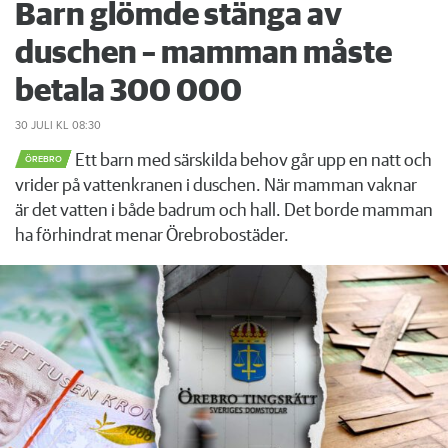
Barn glömde stänga av
duschen – mamman måste
betala 300 000
30 JULI
KL 08:30
Ett barn med särskilda behov går upp en natt och
ÖREBRO
vrider på vattenkranen i duschen. När mamman vaknar
är det vatten i både badrum och hall. Det borde mamman
ha förhindrat menar Örebrobostäder.