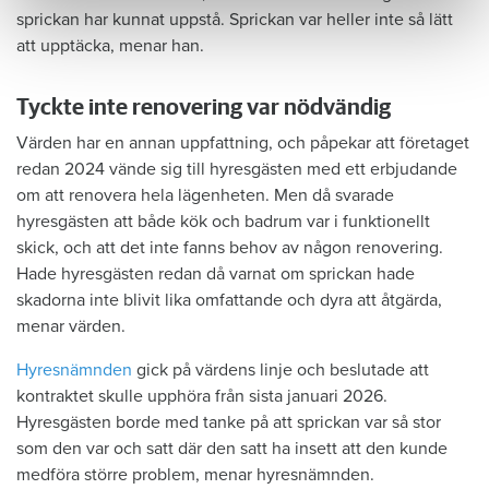
sprickan har kunnat uppstå. Sprickan var heller inte så lätt
att upptäcka, menar han.
Tyckte inte renovering var nödvändig
Värden har en annan uppfattning, och påpekar att företaget
redan 2024 vände sig till hyresgästen med ett erbjudande
om att renovera hela lägenheten. Men då svarade
hyresgästen att både kök och badrum var i funktionellt
skick, och att det inte fanns behov av någon renovering.
Hade hyresgästen redan då varnat om sprickan hade
skadorna inte blivit lika omfattande och dyra att åtgärda,
menar värden.
Hyresnämnden
gick på värdens linje och beslutade att
kontraktet skulle upphöra från sista januari 2026.
Hyresgästen borde med tanke på att sprickan var så stor
som den var och satt där den satt ha insett att den kunde
medföra större problem, menar hyresnämnden.