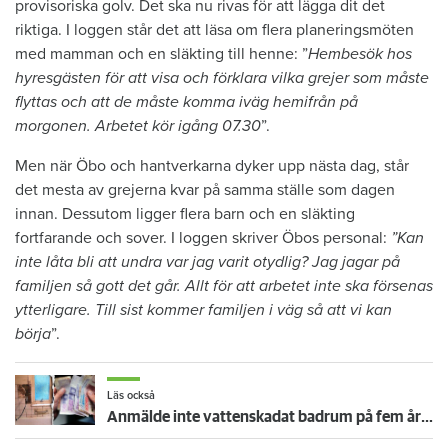
provisoriska golv. Det ska nu rivas för att lägga dit det
riktiga. I loggen står det att läsa om flera planeringsmöten
med mamman och en släkting till henne: ”
Hembesök hos
hyresgästen för att visa och förklara vilka grejer som måste
flyttas och att de måste komma iväg hemifrån på
morgonen. Arbetet kör igång 07.30
”.
Men när Öbo och hantverkarna dyker upp nästa dag, står
det mesta av grejerna kvar på samma ställe som dagen
innan. Dessutom ligger flera barn och en släkting
fortfarande och sover. I loggen skriver Öbos personal:
”Kan
inte låta bli att undra var jag varit otydlig? Jag jagar på
familjen så gott det går. Allt för att arbetet inte ska försenas
ytterligare. Till sist kommer familjen i väg så att vi kan
börja
”.
Läs också
Anmälde inte vattenskadat badrum på fem år – krävs på 125 000 kronor