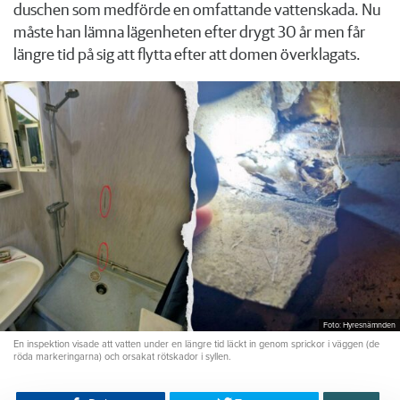
duschen som medförde en omfattande vattenskada. Nu
måste han lämna lägenheten efter drygt 30 år men får
längre tid på sig att flytta efter att domen överklagats.
Foto: Hyresnämnden
En inspektion visade att vatten under en längre tid läckt in genom sprickor i väggen (de
röda markeringarna) och orsakat rötskador i syllen.