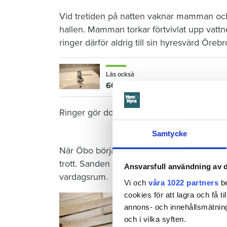
Vid tretiden på natten vaknar mamman och 
hallen. Mamman torkar förtvivlat upp vattn
ringer därför aldrig till sin hyresvärd Öre
Läs också
600 kronor dyrare att bo efter vat
Ringer gör dock grannen nedanför – när de
Samtycke
När Öbo börjar undersöka skadan i januari 
trott. Sanden under golvet har sugit upp vat
Ansvarsfull användning av d
vardagsrum.
Vi och
våra 1022 partners
be
cookies för att lagra och få t
annons- och innehållsmätning
och i vilka syften.