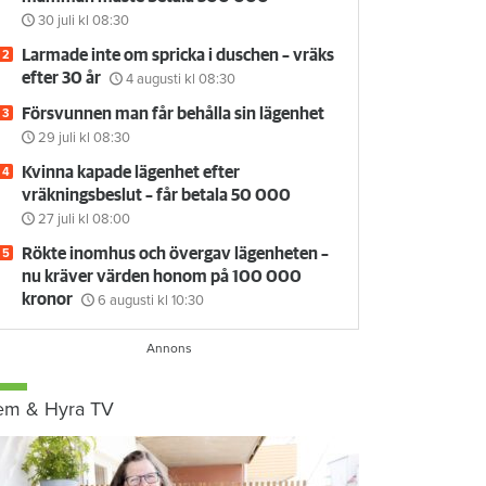
30 juli
kl 08:30
Larmade inte om spricka i duschen – vräks
efter 30 år
4 augusti
kl 08:30
Försvunnen man får behålla sin lägenhet
29 juli
kl 08:30
Kvinna kapade lägenhet efter
vräkningsbeslut – får betala 50 000
27 juli
kl 08:00
Rökte inomhus och övergav lägenheten –
nu kräver värden honom på 100 000
kronor
6 augusti
kl 10:30
em & Hyra TV