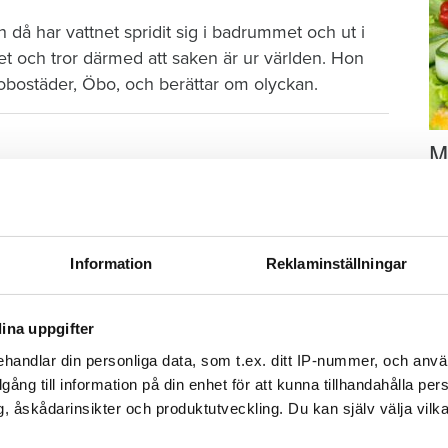
då har vattnet spridit sig i badrummet och ut i
et och tror därmed att saken är ur världen. Hon
brobostäder, Öbo, och berättar om olyckan.
M
tenskada i Varberg
–
Fo
t börjar läcka vatten genom taket.
kr
kl
Information
Reklaminställningar
sp
2023 visar det sig att den är större än man först
mu
tnet så att det spridit sig in i både kök och
ina uppgifter
handlar din personliga data, som t.ex. ditt IP-nummer, och anv
illgång till information på din enhet för att kunna tillhandahålla pe
, åskådarinsikter och produktutveckling. Du kan själv välja vilk