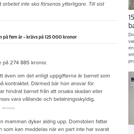
t arbetet inte ska försenas ytterligare. Till sist
15
b
Dr
 på fem år – krävs på 125 000 kronor
va
en
sm
pr
e på 274 885 kronor.
t även om det enligt uppgifterna är barnet som
å kontraktet. Därmed bär hon ansvar för
hindrat barnet från att orsaka skadan eller
es vara vållande och betalningsskyldig.
. Men mamman dyker aldrig upp. Domstolen fattar
m som kan meddelas när en part inte har svarat