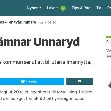
Nyheter
Lokalt
Tips & Råd
TV
R
enare: "Flera fina fördelar med att dela bostad"
6 augusti
kl 12:00
lämnar Unnaryd
Di
Ve
sy
 kommun ser ut att bli utan allmännytta,
Tweeta
ut 20-talet lägenheter till försäljning. I stället
d där bolaget har ett 90-tal hyreslägenheter,