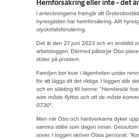
Hemförsäkring eller inte – det ä
I anteckningarna framgår att Örebrobostäd
hyresgästen har hemförsäkring. Allt hyres
olycksfallsförsäkring.
Det är den 27 juni 2023 och en anställd vi
arbetsloggen. Därmed påbörjar Öbo planeri
stöter på problem.
Familjen bor kvar i lägenheten under reno
för att lägga dit det riktiga. I loggen stå
och en släkting till henne: ”
Hembesök hos hy
som måste flyttas och att de måste komm
07.30
”.
Men när Öbo och hantverkarna dyker upp n
samma ställe som dagen innan. Dessutom li
sover. I loggen skriver Öbos personal:
”Kan