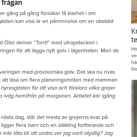
r frågan
er gång på gång försöker få klarhet i om
gästen kan visa är en påminnelse om en obetald
K
te
d Öbo skriver ”Torrt!” med utropstecken i
Ho
ngen för att lägga nytt golv i lägenheten. Men de
ve
hä
lit
veringen med provisoriska golv. Det ska nu rivas
r det att läsa om flera planeringsmöten med mamman
resgästen för att visa och förklara vilka grejer
a iväg hemifrån på morgonen. Arbetet kör igång
ästa dag, står det mesta av grejerna kvar på
gger flera barn och en släkting fortfarande och
 inte låta bli att undra var jag varit otydlig? Jag