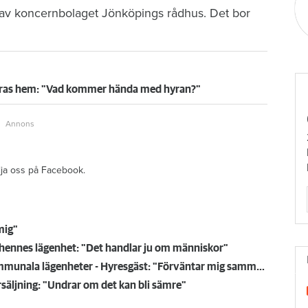
 av koncernbolaget Jönköpings rådhus. Det bor
deras hem: "Vad kommer hända med hyran?"
ölja oss på Facebook.
mig"
ja hennes lägenhet: "Det handlar ju om människor"
Trollhättepar bakom bolag som vill köpa 174 kommunala lägenheter - Hyresgäst: "Förväntar mig samma höga nivå"
säljning: "Undrar om det kan bli sämre"