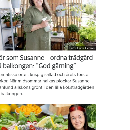
Foto: Frida Ekman
ör som Susanne – ordna trädgård
å balkongen: ”God gärning”
omatiska örter, krispig sallad och årets första
rkor. När midsommar nalkas plockar Susanne
anlund allsköns grönt i den lilla köksträdgården
 balkongen.