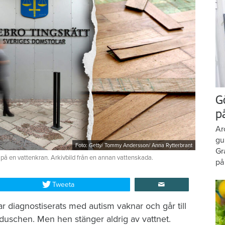
G
p
Ar
gu
Foto: Getty/ Tommy Andersson/ Anna Rytterbrant
Gr
 på en vattenkran. Arkivbild från en annan vattenskada.
på
Tweeta
r diagnostiserats med autism vaknar och går till
duschen. Men hen stänger aldrig av vattnet.