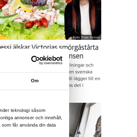
Foto: Frida Ekman
essi älskar Victorias smörgåstårta
 trots den galna ingrediensen
rmbrödsskivor i rader, krämiga fyllningar och
ispiga grönsaker. Det är basen i den svenska
assikern smörgåstårta. Victoria Lalli lägger till en
Om
ecialingrediens – och ändå vattnas det i
nnen på självaste Messi.
änder teknologi såsom
rsonliga annonser och innehåll,
a som får använda din data