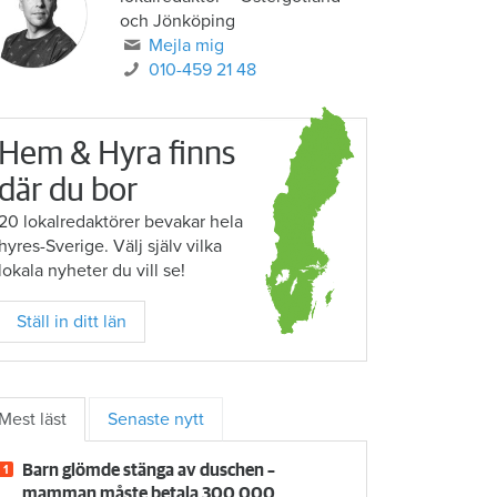
och Jönköping
Mejla mig
010-459 21 48
Hem & Hyra finns
där du bor
20 lokalredaktörer bevakar hela
hyres-Sverige. Välj själv vilka
lokala nyheter du vill se!
Ställ in ditt län
Mest läst
Senaste nytt
Barn glömde stänga av duschen –
mamman måste betala 300 000