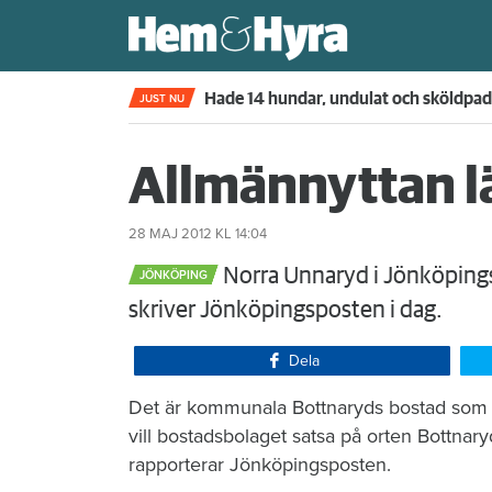
Kompisdealen blev verklighet – 40 år s
JUST NU
Allmännyttan 
28 MAJ 2012
KL 14:04
Norra Unnaryd i Jönköpings
JÖNKÖPING
skriver Jönköpingsposten i dag.
Dela
Det är kommunala Bottnaryds bostad som lagt 
vill bostadsbolaget satsa på orten Bottnary
rapporterar Jönköpingsposten.