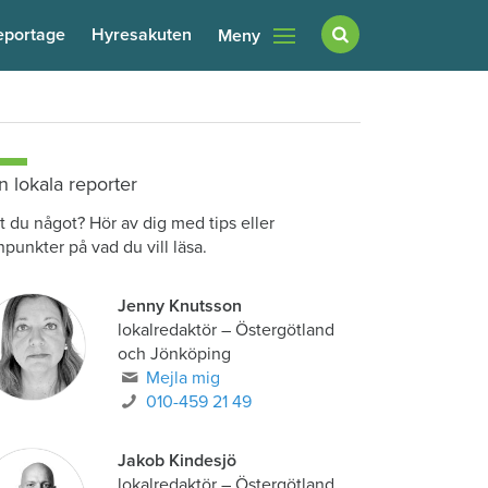
eportage
Hyresakuten
Meny
n lokala reporter
t du något? Hör av dig med tips eller
npunkter på vad du vill läsa.
Jenny Knutsson
lokalredaktör
–
Östergötland
och Jönköping
Mejla mig
010-459 21 49
Jakob Kindesjö
lokalredaktör
–
Östergötland