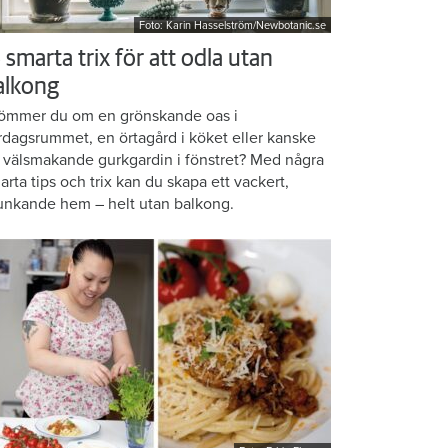
Foto: Karin Hasselström/Newbotanic.se
 smarta trix för att odla utan
alkong
ömmer du om en grönskande oas i
rdagsrummet, en örtagård i köket eller kanske
 välsmakande gurkgardin i fönstret? Med några
arta tips och trix kan du skapa ett vackert,
unkande hem – helt utan balkong.