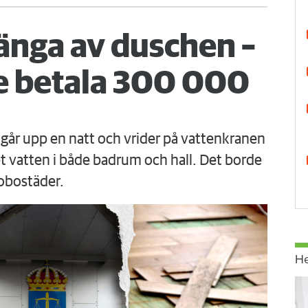
änga av duschen –
 betala 300 000
går upp en natt och vrider på vattenkranen
 vatten i både badrum och hall. Det borde
obostäder.
H