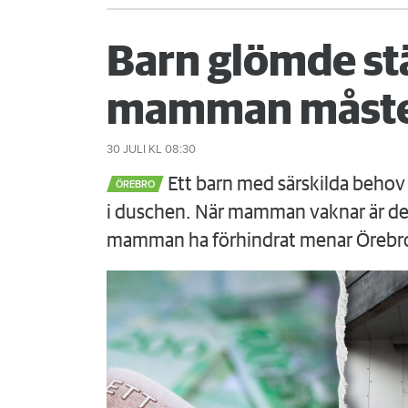
Barn glömde st
mamman måste
30 JULI
KL 08:30
Ett barn med särskilda behov 
ÖREBRO
i duschen. När mamman vaknar är det
mamman ha förhindrat menar Örebr