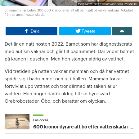
Foto: Getty/ Tommy Andersson/ Anna Rytterbrant
En mamma får betala 300 000 kronor efter att ett barn satt på en vattenkran. Arkivbild
från en annan vattenskada.
Dela
Tweeta
Det är en natt hösten 2022. Barnet som har diagnostiserats
med autism vaknar och går till badrummet. Där vrider barnet
på kranen i duschen. Men hen stänger aldrig av vattnet.
Vid tretiden på natten vaknar mamman och då har vattnet
spridit sig i badrummet och ut i hallen. Mamman torkar
förtvivlat upp vattnet och tror därmed att saken är ur
världen. Hon ringer därför aldrig till sin hyresvärd
Örebrobostäder, Öbo, och berättar om olyckan.
Läs också
600 kronor dyrare att bo efter vattenskada i Varberg