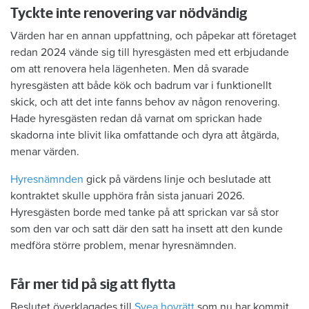
Tyckte inte renovering var nödvändig
Värden har en annan uppfattning, och påpekar att företaget
redan 2024 vände sig till hyresgästen med ett erbjudande
om att renovera hela lägenheten. Men då svarade
hyresgästen att både kök och badrum var i funktionellt
skick, och att det inte fanns behov av någon renovering.
Hade hyresgästen redan då varnat om sprickan hade
skadorna inte blivit lika omfattande och dyra att åtgärda,
menar värden.
Hyresnämnden
gick på värdens linje och beslutade att
kontraktet skulle upphöra från sista januari 2026.
Hyresgästen borde med tanke på att sprickan var så stor
som den var och satt där den satt ha insett att den kunde
medföra större problem, menar hyresnämnden.
Får mer tid på sig att flytta
Beslutet överklagades till
Svea hovrätt
som nu har kommit