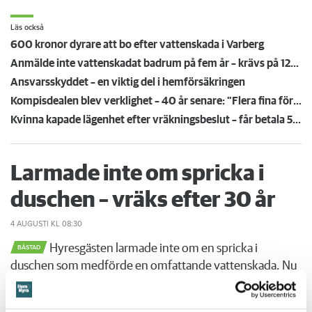
Läs också
600 kronor dyrare att bo efter vattenskada i Varberg
Anmälde inte vattenskadat badrum på fem år – krävs på 125 000 kronor
Ansvarsskyddet – en viktig del i hemförsäkringen
Kompisdealen blev verklighet – 40 år senare: "Flera fina fördelar med att dela bostad"
Kvinna kapade lägenhet efter vräkningsbeslut – får betala 50 000
Larmade inte om spricka i
duschen – vräks efter 30 år
4 AUGUSTI
KL 08:30
Hyresgästen larmade inte om en spricka i
BÅSTAD
duschen som medförde en omfattande vattenskada. Nu
måste han lämna lägenheten efter drygt 30 år men får
längre tid på sig att flytta efter att domen överklagats.