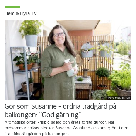
Hem & Hyra TV
Foto: Frida Ekman
Gör som Susanne – ordna trädgård på
balkongen: ”God gärning”
Aromatiska örter, krispig sallad och årets första gurkor. När
midsommar nalkas plockar Susanne Granlund allsköns grönt i den
lilla köksträdgården på balkongen.