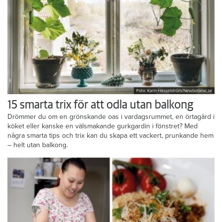
Foto: Karin Hasselström/Newbotanic.se
15 smarta trix för att odla utan balkong
Drömmer du om en grönskande oas i vardagsrummet, en örtagård i
köket eller kanske en välsmakande gurkgardin i fönstret? Med
några smarta tips och trix kan du skapa ett vackert, prunkande hem
– helt utan balkong.