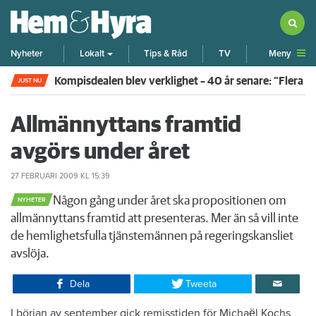
Meny
Nyheter
Lokalt
Tips & Råd
TV
Kompisdealen blev verklighet – 40 år senare: "Flera f
JUST NU
Allmännyttans framtid
avgörs under året
27 FEBRUARI 2009
KL 15:39
​Någon gång under året ska propositionen om
NYHETER
allmännyttans framtid att presenteras. Mer än så vill inte
de hemlighetsfulla tjänstemännen på regeringskansliet
avslöja.
Dela
Tweeta
I början av september gick remisstiden för Michaël Kochs