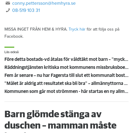
conny.pettersson@hemhyra.se
08-519 103 31
MISSA INGET FRÅN HEM & HYRA.
Tryck här
för att följa oss på
Facebook.
Läs också
Före detta bostads-vd åtalas för våldtäkt mot barn – "mycket teknisk bevisning"
Räddningstjänsten kritiska mot kommunens missbruksboende - hög risk att fler dör
Fem år senare – nu har Fagersta till slut ett kommunalt bostadsbolag
"Målet är aldrig att resultatet ska bli bra" – allmännyttorna är fast i fuskarnas klor
Kommunen som går mot strömmen - här startas en ny allmännytta
Barn glömde stänga av
duschen – mamman måste