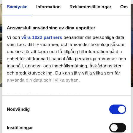
Samtycke
Information
Reklaminställningar
Om
Ansvarsfull användning av dina uppgifter
Vi och
våra 1022 partners
behandlar din personliga data,
som t.ex. ditt IP-nummer, och använder teknologi såsom
cookies för att lagra och få tillgång till information på din
enhet för att kunna tillhandahålla personliga annonser och
innehåll, annons- och innehållsmätning, åskådarinsikter
och produktutveckling. Du kan själv välja vilka som får
använda din data och i vilka syften.
Foto: Hyresnämnden
En inspektion visade att vatten under en längre tid läckt in genom sprickor i väggen (de
Med din tillåtelse skulle vi även vilja:
röda markeringarna) och orsakat rötskador i syllen.
Samla in information om din geografiska plats
Samtyckesval
Nödvändig
som kan ha en noggrannhet på upp till flera meter
Dela
Tweeta
Identifiera din enhet genom att aktivt skanna den
Hyresgästen har bott i lägenheten i skånska Båstad sedan
för specifika kännetecken (fingeravtryck)
Inställningar
1995 men måste nu flytta sedan hans kontrakt prövats både
Ta reda på mer om hur dina personliga uppgifter