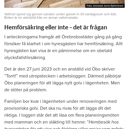
Foto: Arkivbild: Anna Rytterbrant
Foto: Arkivbild: Anna Rytterbrant
Vattnet spred sig genom sanden under golvet in till vardagsrum och kök.
Biden är en arkivbild från en annan vattenskada.
Hemförsäkring eller inte – det är frågan
I anteckningarna framgår att Örebrobostäder gång på gång
försöker få klarhet i om hyresgästen har hemförsäkring. Allt
hyresgästen kan visa är en påminnelse om en obetald
olycksfallsförsäkring.
Det är den 27 juni 2023 och en anställd vid Öbo skriver
”Torrt!” med utropstecken i arbetsloggen. Därmed påbörjar
Öbo planeringen för att lägga nytt golv i lägenheten. Men
de stöter på problem.
Familjen bor kvar i lägenheten under renoveringen med
provisoriska golv. Det ska nu rivas för att lägga dit det
riktiga. I loggen står det att läsa om flera planeringsmöten
med mamman och en släkting till henne: ”
Hembesök hos
hyresgästen för att visa och förklara vilka grejer som måste