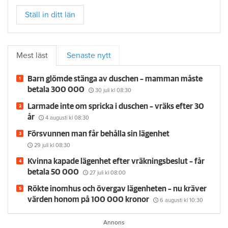
Ställ in ditt län
Mest läst
Senaste nytt
Barn glömde stänga av duschen – mamman måste
betala 300 000
30 juli
kl 08:30
Larmade inte om spricka i duschen – vräks efter 30
år
4 augusti
kl 08:30
Försvunnen man får behålla sin lägenhet
29 juli
kl 08:30
Kvinna kapade lägenhet efter vräkningsbeslut – får
betala 50 000
27 juli
kl 08:00
Rökte inomhus och övergav lägenheten – nu kräver
värden honom på 100 000 kronor
6 augusti
kl 10:30