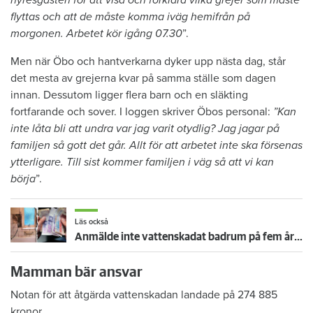
flyttas och att de måste komma iväg hemifrån på
morgonen. Arbetet kör igång 07.30
”.
Men när Öbo och hantverkarna dyker upp nästa dag, står
det mesta av grejerna kvar på samma ställe som dagen
innan. Dessutom ligger flera barn och en släkting
fortfarande och sover. I loggen skriver Öbos personal:
”Kan
inte låta bli att undra var jag varit otydlig? Jag jagar på
familjen så gott det går. Allt för att arbetet inte ska försenas
ytterligare. Till sist kommer familjen i väg så att vi kan
börja
”.
Läs också
Anmälde inte vattenskadat badrum på fem år – krävs på 125 000 kronor
Mamman bär ansvar
Notan för att åtgärda vattenskadan landade på 274 885
kronor.