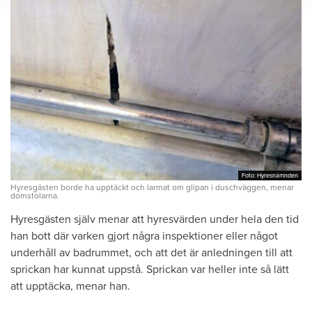
Foto: Hyresnämnden
Foto: Hyresnämnden
Hyresgästen borde ha upptäckt och larmat om glipan i duschväggen, menar
domstolarna.
Hyresgästen själv menar att hyresvärden under hela den tid
han bott där varken gjort några inspektioner eller något
underhåll av badrummet, och att det är anledningen till att
sprickan har kunnat uppstå. Sprickan var heller inte så lätt
att upptäcka, menar han.