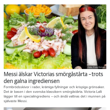
Foto: Frida Ekman
Messi älskar Victorias smörgåstårta – trots
den galna ingrediensen
Formbrödsskivor i rader, krämiga fyllningar och krispiga grönsaker.
Det är basen i den svenska klassikern smörgåstårta. Victoria Lalli
lägger till en specialingrediens – och ändå vattnas det i munnen på
självaste Messi.