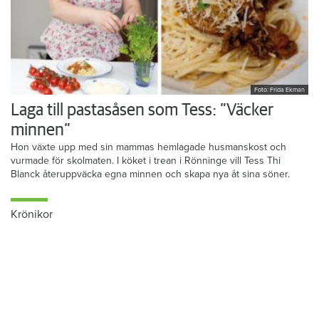
Foto: Frida Ekman
Laga till pastasåsen som Tess: ”Väcker
minnen”
Hon växte upp med sin mammas hemlagade husmanskost och
vurmade för skolmaten. I köket i trean i Rönninge vill Tess Thi
Blanck återuppväcka egna minnen och skapa nya åt sina söner.
Krönikor