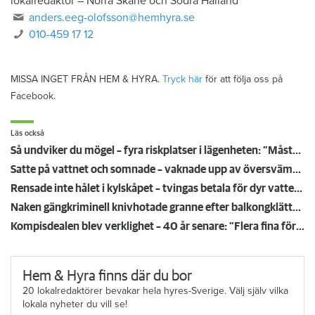
lokalredaktör
–
Norra Skåne och Södra Halland
anders.eeg-olofsson@hemhyra.se
010-459 17 12
MISSA INGET FRÅN HEM & HYRA.
Tryck här
för att följa oss på
Facebook.
Läs också
Så undviker du mögel – fyra riskplatser i lägenheten: ”Måste städa bort”
Satte på vattnet och somnade – vaknade upp av översvämning hos grannen
Rensade inte hålet i kylskåpet – tvingas betala för dyr vattenskada
Naken gängkriminell knivhotade granne efter balkongklättring
Kompisdealen blev verklighet – 40 år senare: "Flera fina fördelar med att dela bostad"
Hem & Hyra finns där du bor
20 lokalredaktörer bevakar hela hyres-Sverige. Välj själv vilka
lokala nyheter du vill se!