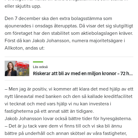
eller skjutits upp.
Den 7 december ska den extra bolagsstämma som
ajounerades i onsdags återupptas. Då visar det sig slutgiltigt
om företaget har den stabilitet som aktiebolagslagen kräver.
Först då kan Jakob Johansson, numera majoritetsägare i
Allkoton, andas ut:
Läs också
Riskerar att bli av med en miljon kronor – 72 hyresgäster kan förlora sina depositioner efter konkurs
– Men jag är positiv, vi kommer att klara det med hjälp av ett
nytt låneavtal med banken och den så kallade kreditfacilitet
vi tecknat och med vars hjälp vi nu kan investera i
fastigheterna på ett annat sätt än tidigare.
Jakob Johansson lovar också bättre tider för hyresgästerna.
– Det är ju tack vare dem vi finns till och vi ska bli ännu
bättre på underhåll och annan skötsel av våra fastigheter,