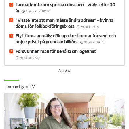
Larmade inte om spricka i duschen – vräks efter 30
år
4 augusti
kl 08:30
”Visste inte att man måste ändra adress” – kvinna
döms för folkbokföringsbrott
24 juli
kl 16:10
Flyttfirma anmäls: dök upp tre timmar för sent och
höjde priset på grund av bilköer
24 juli
kl 09:30
Försvunnen man får behålla sin lägenhet
29 juli
kl 08:30
Hem & Hyra TV