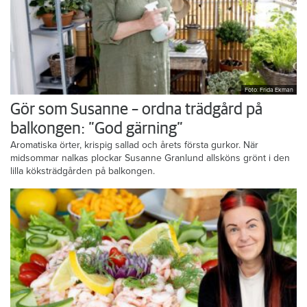
Foto: Frida Ekman
Gör som Susanne – ordna trädgård på
balkongen: ”God gärning”
Aromatiska örter, krispig sallad och årets första gurkor. När
midsommar nalkas plockar Susanne Granlund allsköns grönt i den
lilla köksträdgården på balkongen.