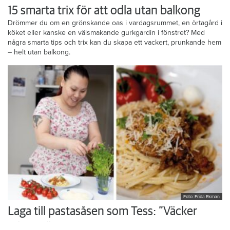
15 smarta trix för att odla utan balkong
Drömmer du om en grönskande oas i vardagsrummet, en örtagård i
köket eller kanske en välsmakande gurkgardin i fönstret? Med
några smarta tips och trix kan du skapa ett vackert, prunkande hem
– helt utan balkong.
Foto: Frida Ekman
Laga till pastasåsen som Tess: ”Väcker
minnen”