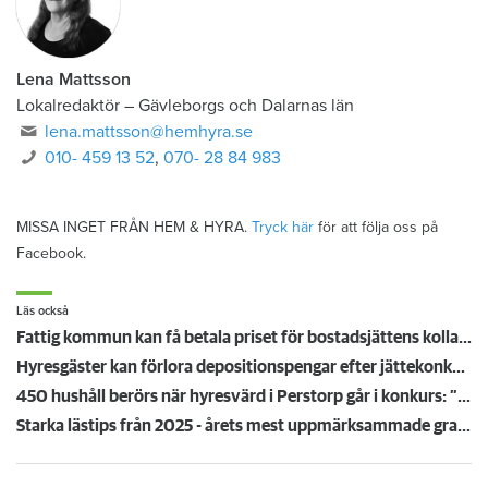
Lena Mattsson
Lokalredaktör
–
Gävleborgs och Dalarnas län
lena.mattsson@hemhyra.se
010- 459 13 52
,
070- 28 84 983
MISSA INGET FRÅN HEM & HYRA.
Tryck här
för att följa oss på
Facebook.
Läs också
Fattig kommun kan få betala priset för bostadsjättens kollaps
Hyresgäster kan förlora depositionspengar efter jättekonkurs
450 hushåll berörs när hyresvärd i Perstorp går i konkurs: ”Vad händer med oss nu?”
Starka lästips från 2025 - årets mest uppmärksammade granskningar