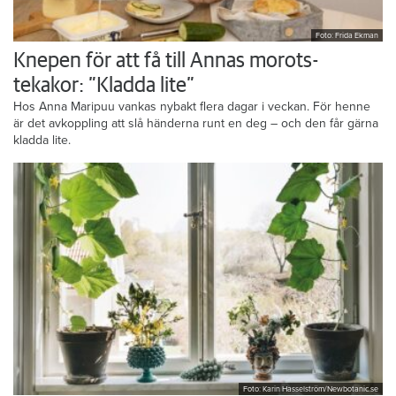
Foto: Frida Ekman
Knepen för att få till Annas morots-
tekakor: ”Kladda lite”
Hos Anna Maripuu vankas nybakt flera dagar i veckan. För henne
är det avkoppling att slå händerna runt en deg – och den får gärna
kladda lite.
Foto: Karin Hasselström/Newbotanic.se