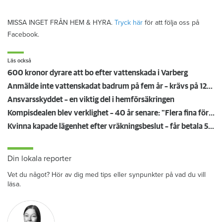
MISSA INGET FRÅN HEM & HYRA.
Tryck här
för att följa oss på
Facebook.
Läs också
600 kronor dyrare att bo efter vattenskada i Varberg
Anmälde inte vattenskadat badrum på fem år – krävs på 125 000 kronor
Ansvarsskyddet – en viktig del i hemförsäkringen
Kompisdealen blev verklighet – 40 år senare: "Flera fina fördelar med att dela bostad"
Kvinna kapade lägenhet efter vräkningsbeslut – får betala 50 000
Din lokala reporter
Vet du något? Hör av dig med tips eller synpunkter på vad du vill
läsa.