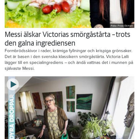
Foto: Frida Ekman
Messi älskar Victorias smörgåstårta – trots
den galna ingrediensen
Formbrödsskivor i rader, krämiga fyllningar och krispiga grönsaker.
Det är basen i den svenska klassikern smörgåstårta. Victoria Lalli
lägger till en specialingrediens – och ändå vattnas det i munnen på
självaste Messi.