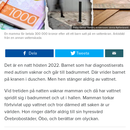
Foto: Getty/ Tommy Andersson/ Anna Rytterbrant
En mamma får betala 300 000 kronor efter att ett barn satt på en vattenkran. Arkivbild
från en annan vattenskada.
Dela
Tweeta
Det är en natt hösten 2022. Barnet som har diagnostiserats
med autism vaknar och går till badrummet. Där vrider barnet
på kranen i duschen. Men hen stänger aldrig av vattnet.
Vid tretiden på natten vaknar mamman och då har vattnet
spridit sig i badrummet och ut i hallen. Mamman torkar
förtvivlat upp vattnet och tror därmed att saken är ur
världen. Hon ringer därför aldrig till sin hyresvärd
Örebrobostäder, Öbo, och berättar om olyckan.