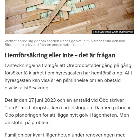
Foto: Arkivbild: Anna Rytterbrant
Foto: Arkivbild: Anna Rytterbrant
Vattnet spred sig genom sanden under golvet in till vardagsrum och kök.
Biden är en arkivbild från en annan vattenskada.
Hemförsäkring eller inte – det är frågan
I anteckningarna framgår att Örebrobostäder gång på gång
försöker få klarhet i om hyresgästen har hemförsäkring. Allt
hyresgästen kan visa är en påminnelse om en obetald
olycksfallsförsäkring.
Det är den 27 juni 2023 och en anställd vid Öbo skriver
”Torrt!” med utropstecken i arbetsloggen. Därmed påbörjar
Öbo planeringen för att lägga nytt golv i lägenheten. Men
de stöter på problem.
Familjen bor kvar i lägenheten under renoveringen med