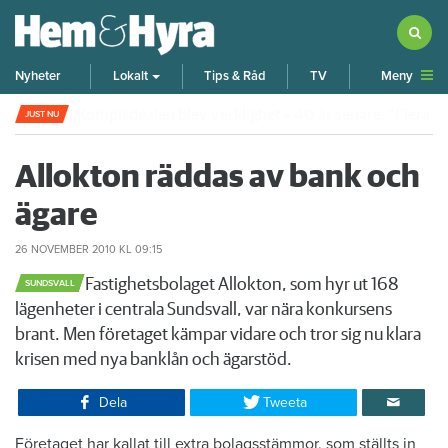
Meny
Nyheter
Lokalt
Tips & Råd
TV
Rökte inomhus och övergav lägenheten – nu kräver 
JUST NU
Allokton räddas av bank och
ägare
26 NOVEMBER 2010
KL 09:15
​Fastighetsbolaget Allokton, som hyr ut 168
SUNDSVALL
lägenheter i centrala Sundsvall, var nära konkursens
brant. Men företaget kämpar vidare och tror sig nu klara
krisen med nya banklån och ägarstöd.
Dela
Tweeta
​Företaget har kallat till extra bolagsstämmor, som ställts in