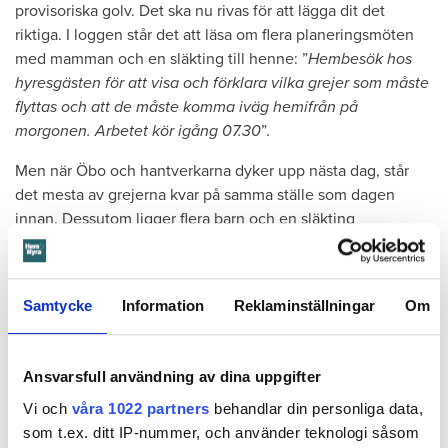
provisoriska golv. Det ska nu rivas för att lägga dit det
riktiga. I loggen står det att läsa om flera planeringsmöten
med mamman och en släkting till henne: ”
Hembesök hos
hyresgästen för att visa och förklara vilka grejer som måste
flyttas och att de måste komma iväg hemifrån på
morgonen. Arbetet kör igång 07.30
”.
Men när Öbo och hantverkarna dyker upp nästa dag, står
det mesta av grejerna kvar på samma ställe som dagen
innan. Dessutom ligger flera barn och en släkting
fortfarande och sover. I loggen skriver Öbos personal:
”Kan
inte låta bli att undra var jag varit otydlig? Jag jagar på
familjen så gott det går. Allt för att arbetet inte ska försenas
Samtycke
Information
Reklaminställningar
Om
ytterligare. Till sist kommer familjen i väg så att vi kan
börja
”.
Ansvarsfull användning av dina uppgifter
Läs också
Vi och
våra 1022 partners
behandlar din personliga data,
Anmälde inte vattenskadat badrum på fem år – krävs på 125 000 kronor
som t.ex. ditt IP-nummer, och använder teknologi såsom