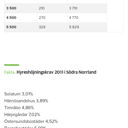
​3 500
​210
​3 710
​4 500
​270
​4 770
​5 500
329
​5 829
Fakta:
Hyreshöjningskrav 2011 i Södra Norrland
​​​
Solatum 3,01%
Härnösandshus 3,89%
Timråbo 4,86%
Härjegårdar 7,02%
Östersundsbostäder 4,52%