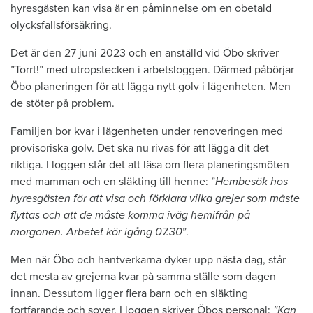
hyresgästen kan visa är en påminnelse om en obetald
olycksfallsförsäkring.
Det är den 27 juni 2023 och en anställd vid Öbo skriver
”Torrt!” med utropstecken i arbetsloggen. Därmed påbörjar
Öbo planeringen för att lägga nytt golv i lägenheten. Men
de stöter på problem.
Familjen bor kvar i lägenheten under renoveringen med
provisoriska golv. Det ska nu rivas för att lägga dit det
riktiga. I loggen står det att läsa om flera planeringsmöten
med mamman och en släkting till henne: ”
Hembesök hos
hyresgästen för att visa och förklara vilka grejer som måste
flyttas och att de måste komma iväg hemifrån på
morgonen. Arbetet kör igång 07.30
”.
Men när Öbo och hantverkarna dyker upp nästa dag, står
det mesta av grejerna kvar på samma ställe som dagen
innan. Dessutom ligger flera barn och en släkting
fortfarande och sover. I loggen skriver Öbos personal:
”Kan