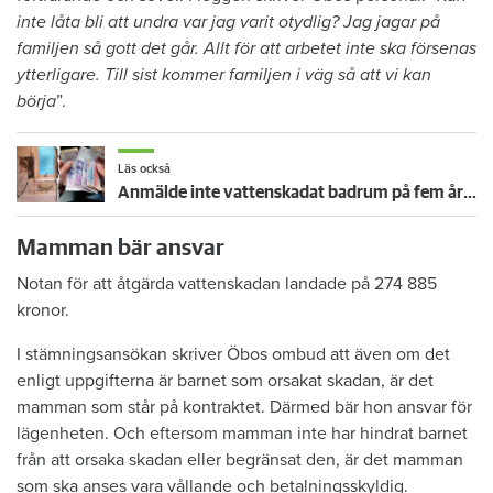
inte låta bli att undra var jag varit otydlig? Jag jagar på
familjen så gott det går. Allt för att arbetet inte ska försenas
ytterligare. Till sist kommer familjen i väg så att vi kan
börja
”.
Läs också
Anmälde inte vattenskadat badrum på fem år – krävs på 125 000 kronor
Mamman bär ansvar
Notan för att åtgärda vattenskadan landade på 274 885
kronor.
I stämningsansökan skriver Öbos ombud att även om det
enligt uppgifterna är barnet som orsakat skadan, är det
mamman som står på kontraktet. Därmed bär hon ansvar för
lägenheten. Och eftersom mamman inte har hindrat barnet
från att orsaka skadan eller begränsat den, är det mamman
som ska anses vara vållande och betalningsskyldig.