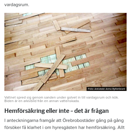
vardagsrum.
Foto: Arkivbild: Anna Rytterbrant
Foto: Arkivbild: Anna Rytterbrant
Vattnet spred sig genom sanden under golvet in till vardagsrum och kök.
Biden är en arkivbild från en annan vattenskada.
Hemförsäkring eller inte – det är frågan
I anteckningarna framgår att Örebrobostäder gång på gång
försöker få klarhet i om hyresgästen har hemförsäkring. Allt