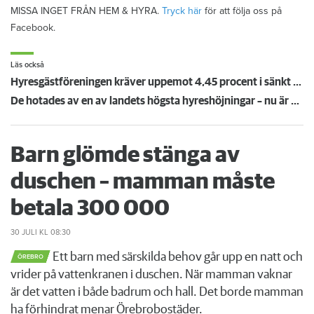
MISSA INGET FRÅN HEM & HYRA.
Tryck här
för att följa oss på
Facebook.
Läs också
Hyresgästföreningen kräver uppemot 4,45 procent i sänkt hyra: "Gränsen är nådd"
De hotades av en av landets högsta hyreshöjningar – nu är hyrorna klara
Barn glömde stänga av
duschen – mamman måste
betala 300 000
30 JULI
KL 08:30
Ett barn med särskilda behov går upp en natt och
ÖREBRO
vrider på vattenkranen i duschen. När mamman vaknar
är det vatten i både badrum och hall. Det borde mamman
ha förhindrat menar Örebrobostäder.