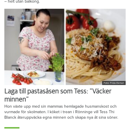
– helt utan balkong.
Foto: Frida Ekman
Laga till pastasåsen som Tess: ”Väcker
minnen”
Hon växte upp med sin mammas hemlagade husmanskost och
vurmade för skolmaten. I köket i trean i Rönninge vill Tess Thi
Blanck återuppväcka egna minnen och skapa nya åt sina söner.