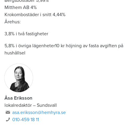
Bergsbostäder 5,99%
Mitthem AB 4%
Krokombostäder i snitt 4,44%
Årehus:
3,8% i två fastigheter
5,8% i övriga lägenheter10 kr höjning av fasta avgiften på
hushållsel
Åsa Eriksson
lokalredaktör
–
Sundsvall
asa.eriksson@hemhyra.se
010-459 18 11