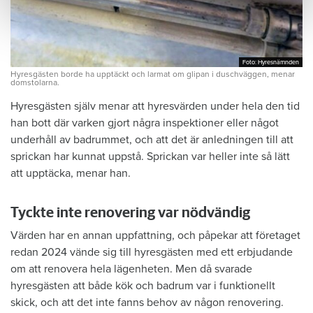
Foto: Hyresnämnden
Foto: Hyresnämnden
Hyresgästen borde ha upptäckt och larmat om glipan i duschväggen, menar
domstolarna.
Hyresgästen själv menar att hyresvärden under hela den tid
han bott där varken gjort några inspektioner eller något
underhåll av badrummet, och att det är anledningen till att
sprickan har kunnat uppstå. Sprickan var heller inte så lätt
att upptäcka, menar han.
Tyckte inte renovering var nödvändig
Värden har en annan uppfattning, och påpekar att företaget
redan 2024 vände sig till hyresgästen med ett erbjudande
om att renovera hela lägenheten. Men då svarade
hyresgästen att både kök och badrum var i funktionellt
skick, och att det inte fanns behov av någon renovering.