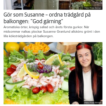
Foto: Frida Ekman
Gör som Susanne – ordna trädgård på
balkongen: ”God gärning”
Aromatiska örter, krispig sallad och årets första gurkor. När
midsommar nalkas plockar Susanne Granlund allsköns grönt i den
lilla köksträdgården på balkongen.
Foto: Frida Ekman