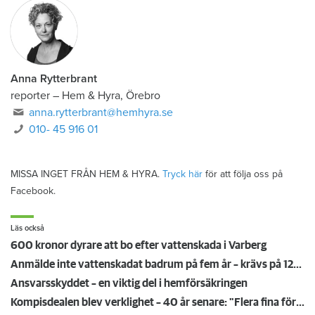
Anna Rytterbrant
reporter
–
Hem & Hyra, Örebro
anna.rytterbrant@hemhyra.se
010- 45 916 01
MISSA INGET FRÅN HEM & HYRA.
Tryck här
för att följa oss på
Facebook.
Läs också
600 kronor dyrare att bo efter vattenskada i Varberg
Anmälde inte vattenskadat badrum på fem år – krävs på 125 000 kronor
Ansvarsskyddet – en viktig del i hemförsäkringen
Kompisdealen blev verklighet – 40 år senare: "Flera fina fördelar med att dela bostad"