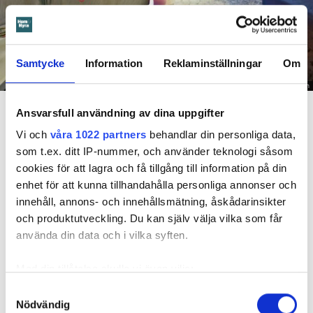
Samtycke
Information
Reklaminställningar
Om
Foto: Hyresnämnden
En inspektion visade att vatten under en längre tid läckt in genom sprickor i väggen (de
röda markeringarna) och orsakat rötskador i syllen.
Ansvarsfull användning av dina uppgifter
Vi och
våra 1022 partners
behandlar din personliga data,
Dela
Tweeta
som t.ex. ditt IP-nummer, och använder teknologi såsom
cookies för att lagra och få tillgång till information på din
Hyresgästen har bott i lägenheten i skånska Båstad sedan
enhet för att kunna tillhandahålla personliga annonser och
1995 men måste nu flytta sedan hans kontrakt prövats både
innehåll, annons- och innehållsmätning, åskådarinsikter
i hyresnämnden och i hovrätten.
och produktutveckling. Du kan själv välja vilka som får
använda din data och i vilka syften.
Skada upptäcktes av hantverkare
Med din tillåtelse skulle vi även vilja:
Det var när hyresvärdens hantverkare skulle byta ett
duschmunstycke under hösten förra året som en spricka i
Samla in information om din geografiska plats
Samtyckesval
Nödvändig
plastmattan på väggen i duschen upptäcktes. Strax efter
som kan ha en noggrannhet på upp till flera meter