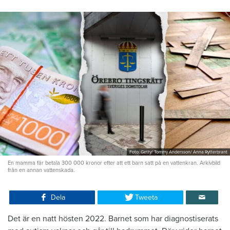
Foto: Getty/ Tommy Andersson/ Anna Rytterbrant
En mamma får betala 300 000 kronor efter att ett barn satt på en vattenkran. Arkivbild
från en annan vattenskada.
Dela
Tweeta
Det är en natt hösten 2022. Barnet som har diagnostiserats