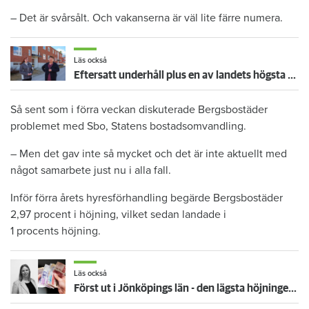
– Det är svårsålt. Och vakanserna är väl lite färre numera.
Läs också
Eftersatt underhåll plus en av landets högsta hyreshöjningar – hyresgäster får ta smällen för miljonförlusterna
Så sent som i förra veckan diskuterade Bergsbostäder
problemet med Sbo, Statens bostadsomvandling.
– Men det gav inte så mycket och det är inte aktuellt med
något samarbete just nu i alla fall.
Inför förra årets hyresförhandling begärde Bergsbostäder
2,97 procent i höjning, vilket sedan landade i
1 procents höjning.
Läs också
Först ut i Jönköpings län - den lägsta höjningen på flera år: "Vi är på väg neråt nu"