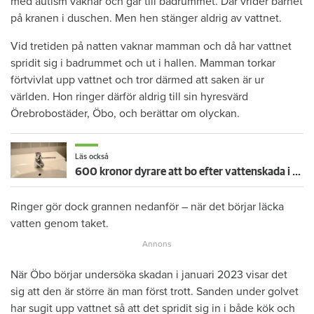
med autism vaknar och går till badrummet. Där vrider barnet
på kranen i duschen. Men hen stänger aldrig av vattnet.
Vid tretiden på natten vaknar mamman och då har vattnet
spridit sig i badrummet och ut i hallen. Mamman torkar
förtvivlat upp vattnet och tror därmed att saken är ur
världen. Hon ringer därför aldrig till sin hyresvärd
Örebrobostäder, Öbo, och berättar om olyckan.
Läs också
600 kronor dyrare att bo efter vattenskada i Varberg
Ringer gör dock grannen nedanför – när det börjar läcka
vatten genom taket.
När Öbo börjar undersöka skadan i januari 2023 visar det
sig att den är större än man först trott. Sanden under golvet
har sugit upp vattnet så att det spridit sig in i både kök och