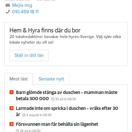
Mejla mig
010-459 18 11
Hem & Hyra finns där du bor
20 lokalredaktörer bevakar hela hyres-Sverige. Välj själv vilka
lokala nyheter du vill se!
Ställ in ditt län
Mest läst
Senaste nytt
Barn glömde stänga av duschen – mamman måste
betala 300 000
30 juli
kl 08:30
Larmade inte om spricka i duschen – vräks efter 30
år
4 augusti
kl 08:30
Försvunnen man får behålla sin lägenhet
29 juli
kl 08:30