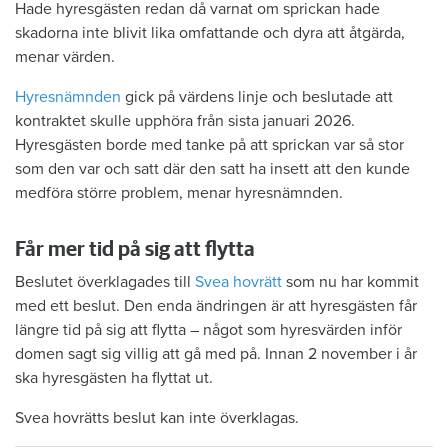
Hade hyresgästen redan då varnat om sprickan hade
skadorna inte blivit lika omfattande och dyra att åtgärda,
menar värden.
Hyresnämnden
gick på värdens linje och beslutade att
kontraktet skulle upphöra från sista januari 2026.
Hyresgästen borde med tanke på att sprickan var så stor
som den var och satt där den satt ha insett att den kunde
medföra större problem, menar hyresnämnden.
Får mer tid på sig att flytta
Beslutet överklagades till
Svea hovrätt
som nu har kommit
med ett beslut. Den enda ändringen är att hyresgästen får
längre tid på sig att flytta – något som hyresvärden inför
domen sagt sig villig att gå med på. Innan 2 november i år
ska hyresgästen ha flyttat ut.
Svea hovrätts beslut kan inte överklagas.