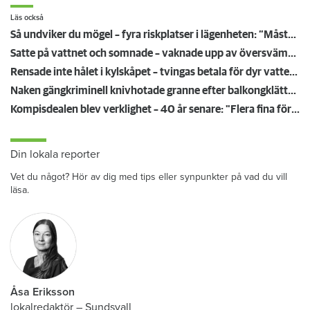
Läs också
Så undviker du mögel – fyra riskplatser i lägenheten: ”Måste städa bort”
Satte på vattnet och somnade – vaknade upp av översvämning hos grannen
Rensade inte hålet i kylskåpet – tvingas betala för dyr vattenskada
Naken gängkriminell knivhotade granne efter balkongklättring
Kompisdealen blev verklighet – 40 år senare: "Flera fina fördelar med att dela bostad"
Din lokala reporter
Vet du något? Hör av dig med tips eller synpunkter på vad du vill
läsa.
Åsa Eriksson
lokalredaktör
–
Sundsvall