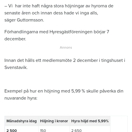
– Vi har inte haft några stora höjningar av hyrorna de
senaste åren och innan dess hade vi inga alls,
säger Guttormsson.
Förhandlingarna med Hyresgästföreningen börjar 7
december.
Innan det hålls ett medlemsmöte 2 december i tingshuset i
Svenstavik.
Exempel på hur en höjning med 5,99 % skulle påverka din
nuvarande hyra:
​Månadshyra idag
​Höjning i kronor
​Hyra höjd med 5,99%
​2 500
​150
​2 650