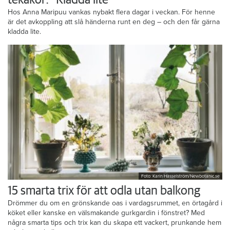
tekakor: ”Kladda lite”
Hos Anna Maripuu vankas nybakt flera dagar i veckan. För henne
är det avkoppling att slå händerna runt en deg – och den får gärna
kladda lite.
Foto: Karin Hasselström/Newbotanic.se
15 smarta trix för att odla utan balkong
Drömmer du om en grönskande oas i vardagsrummet, en örtagård i
köket eller kanske en välsmakande gurkgardin i fönstret? Med
några smarta tips och trix kan du skapa ett vackert, prunkande hem