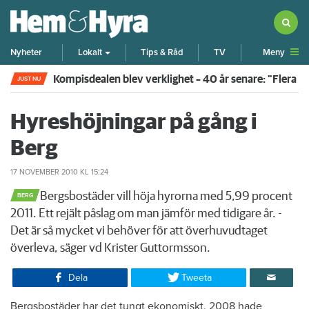
Meny
Nyheter
Lokalt
Tips & Råd
TV
Kompisdealen blev verklighet – 40 år senare: "Flera f
JUST NU
Hyreshöjningar på gång i
Berg
17 NOVEMBER 2010
KL 15:24
​Bergsbostäder vill höja hyrorna med 5,99 procent
BERG
2011. Ett rejält påslag om man jämför med tidigare år. -
Det är så mycket vi behöver för att överhuvudtaget
överleva, säger vd Krister Guttormsson.
Dela
Tweeta
Bergsbostäder har det tungt ekonomiskt. 2008 hade