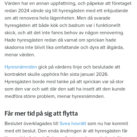
Värden har en annan uppfattning, och påpekar att företaget
redan 2024 vände sig till hyresgästen med ett erbjudande
om att renovera hela lägenheten. Men då svarade
hyresgästen att både kök och badrum var i funktionellt
skick, och att det inte fanns behov av någon renovering.
Hade hyresgästen redan då varnat om sprickan hade
skadorna inte blivit lika omfattande och dyra att åtgärda,
menar värden.
Hyresnämnden
gick på värdens linje och beslutade att
kontraktet skulle upphöra från sista januari 2026.
Hyresgästen borde med tanke på att sprickan var så stor
som den var och satt där den satt ha insett att den kunde
medföra större problem, menar hyresnämnden.
Får mer tid på sig att flytta
Beslutet överklagades till
Svea hovrätt
som nu har kommit
med ett beslut. Den enda ändringen är att hyresgästen får