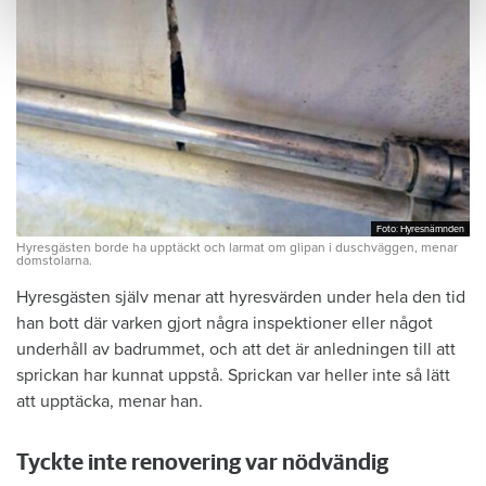
Foto: Hyresnämnden
Foto: Hyresnämnden
Hyresgästen borde ha upptäckt och larmat om glipan i duschväggen, menar
domstolarna.
Hyresgästen själv menar att hyresvärden under hela den tid
han bott där varken gjort några inspektioner eller något
underhåll av badrummet, och att det är anledningen till att
sprickan har kunnat uppstå. Sprickan var heller inte så lätt
att upptäcka, menar han.
Tyckte inte renovering var nödvändig