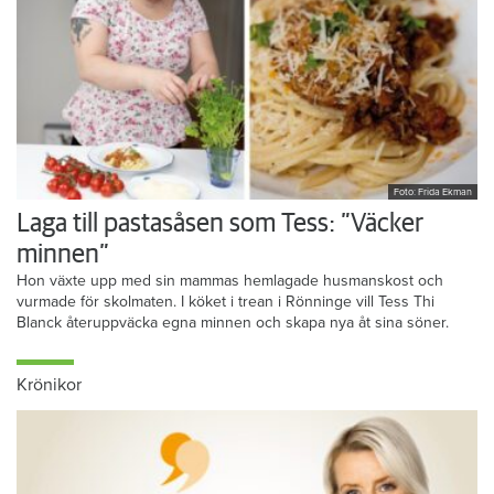
Foto: Frida Ekman
Laga till pastasåsen som Tess: ”Väcker
minnen”
Hon växte upp med sin mammas hemlagade husmanskost och
vurmade för skolmaten. I köket i trean i Rönninge vill Tess Thi
Blanck återuppväcka egna minnen och skapa nya åt sina söner.
Krönikor