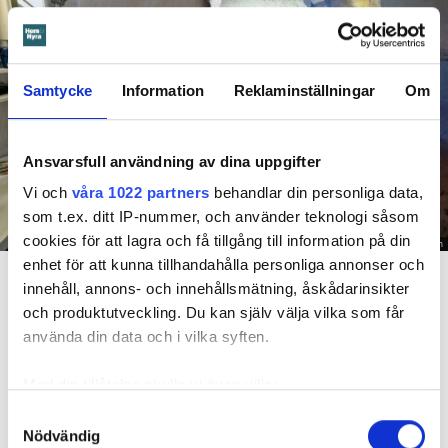
Samtycke
Information
Reklaminställningar
Om
Ansvarsfull användning av dina uppgifter
Vi och
våra 1022 partners
behandlar din personliga data,
som t.ex. ditt IP-nummer, och använder teknologi såsom
cookies för att lagra och få tillgång till information på din
Foto: Hyresnämnden
enhet för att kunna tillhandahålla personliga annonser och
En inspektion visade att vatten under en längre tid läckt in genom sprickor i väggen (de
röda markeringarna) och orsakat rötskador i syllen.
innehåll, annons- och innehållsmätning, åskådarinsikter
och produktutveckling. Du kan själv välja vilka som får
Dela
Tweeta
använda din data och i vilka syften.
Hyresgästen har bott i lägenheten i skånska Båstad sedan
Med din tillåtelse skulle vi även vilja:
1995 men måste nu flytta sedan hans kontrakt prövats både
Samla in information om din geografiska plats
Samtyckesval
i hyresnämnden och i hovrätten.
Nödvändig
som kan ha en noggrannhet på upp till flera meter