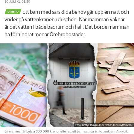
30 JULI
KL 08:30
Ett barn med särskilda behov går upp en natt och
ÖREBRO
vrider på vattenkranen i duschen. När mamman vaknar
är det vatten i både badrum och hall. Det borde mamman
ha förhindrat menar Örebrobostäder.
Foto: Getty/ Tommy Andersson/ Anna Rytterbrant
En mamma får betala 300 000 kronor efter att ett barn satt på en vattenkran. Arkivbild