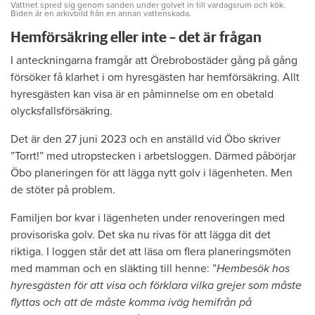
Vattnet spred sig genom sanden under golvet in till vardagsrum och kök.
Biden är en arkivbild från en annan vattenskada.
Hemförsäkring eller inte – det är frågan
I anteckningarna framgår att Örebrobostäder gång på gång
försöker få klarhet i om hyresgästen har hemförsäkring. Allt
hyresgästen kan visa är en påminnelse om en obetald
olycksfallsförsäkring.
Det är den 27 juni 2023 och en anställd vid Öbo skriver
”Torrt!” med utropstecken i arbetsloggen. Därmed påbörjar
Öbo planeringen för att lägga nytt golv i lägenheten. Men
de stöter på problem.
Familjen bor kvar i lägenheten under renoveringen med
provisoriska golv. Det ska nu rivas för att lägga dit det
riktiga. I loggen står det att läsa om flera planeringsmöten
med mamman och en släkting till henne: ”
Hembesök hos
hyresgästen för att visa och förklara vilka grejer som måste
flyttas och att de måste komma iväg hemifrån på