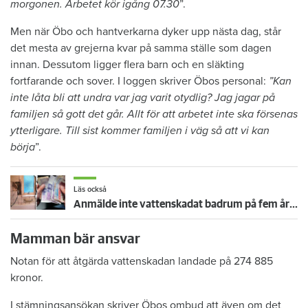
morgonen. Arbetet kör igång 07.30
”.
Men när Öbo och hantverkarna dyker upp nästa dag, står
det mesta av grejerna kvar på samma ställe som dagen
innan. Dessutom ligger flera barn och en släkting
fortfarande och sover. I loggen skriver Öbos personal:
”Kan
inte låta bli att undra var jag varit otydlig? Jag jagar på
familjen så gott det går. Allt för att arbetet inte ska försenas
ytterligare. Till sist kommer familjen i väg så att vi kan
börja
”.
Läs också
Anmälde inte vattenskadat badrum på fem år – krävs på 125 000 kronor
Mamman bär ansvar
Notan för att åtgärda vattenskadan landade på 274 885
kronor.
I stämningsansökan skriver Öbos ombud att även om det