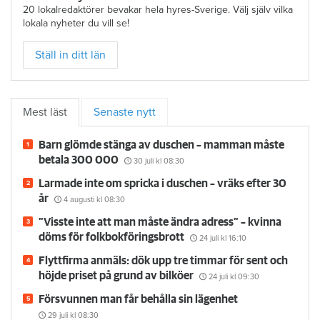
20 lokalredaktörer bevakar hela hyres-Sverige. Välj själv vilka
lokala nyheter du vill se!
Ställ in ditt län
Mest läst
Senaste nytt
Barn glömde stänga av duschen – mamman måste
betala 300 000
30 juli
kl 08:30
Larmade inte om spricka i duschen – vräks efter 30
år
4 augusti
kl 08:30
”Visste inte att man måste ändra adress” – kvinna
döms för folkbokföringsbrott
24 juli
kl 16:10
Flyttfirma anmäls: dök upp tre timmar för sent och
höjde priset på grund av bilköer
24 juli
kl 09:30
Försvunnen man får behålla sin lägenhet
29 juli
kl 08:30