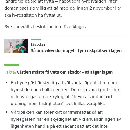
längre tid på sig att flytta – något som hyresvärden inför
domen sagt sig villig att gå med på. Innan 2 november i år
ska hyresgästen ha flyttat ut.
Svea hovrätts beslut kan inte överklagas.
Läs också
Så undviker du mögel – fyra riskplatser i lägenheten: ”Måste städa bort”
Fakta:
Värden måste få veta om skador – så säger lagen
En hyresgäst är skyldig att väl vårda lägenheten under
hyrestiden och hålla den ren. Den ska vara i gott skick
och hyresgästen är skyldig att ”bevara sundhet och
ordning inom fastigheten”. Det kallas vårdplikt.
Vårdplikten kan förenklat sammanfattas så att
hyresgästen har en skyldighet att vid användningen av
lägenheten handla på ett sådant sätt att det inte