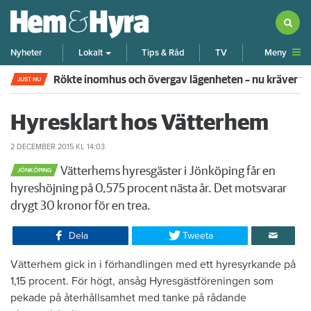
Meny
Nyheter
Lokalt
Tips & Råd
TV
Rökte inomhus och övergav lägenheten – nu kräver 
JUST NU
Hyresklart hos Vätterhem
2 DECEMBER 2015
KL 14:03
Vätterhems hyresgäster i Jönköping får en
JÖNKÖPING
hyreshöjning på 0,575 procent nästa år. Det motsvarar
drygt 30 kronor för en trea.
Dela
Tweeta
Vätterhem gick in i förhandlingen med ett hyresyrkande på
1,15 procent. För högt, ansåg Hyresgästföreningen som
pekade på återhållsamhet med tanke på rådande