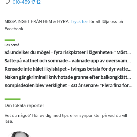
010-459 17 12
MISSA INGET FRÅN HEM & HYRA.
Tryck här
för att följa oss på
Facebook.
Läs också
Så undviker du mögel – fyra riskplatser i lägenheten: ”Måste städa bort”
Satte på vattnet och somnade – vaknade upp av översvämning hos grannen
Rensade inte hålet i kylskåpet – tvingas betala för dyr vattenskada
Naken gängkriminell knivhotade granne efter balkongklättring
Kompisdealen blev verklighet – 40 år senare: "Flera fina fördelar med att dela bostad"
Din lokala reporter
Vet du något? Hör av dig med tips eller synpunkter på vad du vill
läsa.