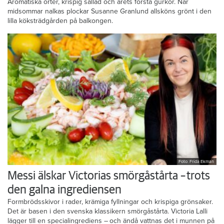
Aromatiska örter, krispig sallad och årets första gurkor. När
midsommar nalkas plockar Susanne Granlund allsköns grönt i den
lilla köksträdgården på balkongen.
Foto: Frida Ekman
Messi älskar Victorias smörgåstårta – trots
den galna ingrediensen
Formbrödsskivor i rader, krämiga fyllningar och krispiga grönsaker.
Det är basen i den svenska klassikern smörgåstårta. Victoria Lalli
lägger till en specialingrediens – och ändå vattnas det i munnen på