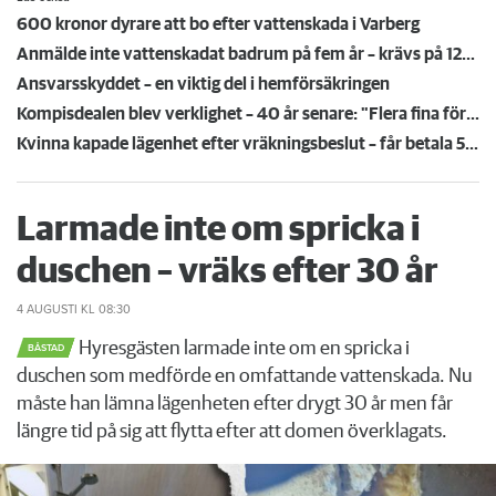
600 kronor dyrare att bo efter vattenskada i Varberg
Anmälde inte vattenskadat badrum på fem år – krävs på 125 000 kronor
Ansvarsskyddet – en viktig del i hemförsäkringen
Kompisdealen blev verklighet – 40 år senare: "Flera fina fördelar med att dela bostad"
Kvinna kapade lägenhet efter vräkningsbeslut – får betala 50 000
Larmade inte om spricka i
duschen – vräks efter 30 år
4 AUGUSTI
KL 08:30
Hyresgästen larmade inte om en spricka i
BÅSTAD
duschen som medförde en omfattande vattenskada. Nu
måste han lämna lägenheten efter drygt 30 år men får
längre tid på sig att flytta efter att domen överklagats.