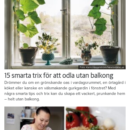
Foto: Karin Hasselström/Newbotanic.se
15 smarta trix för att odla utan balkong
Drömmer du om en grönskande oas i vardagsrummet, en örtagård i
köket eller kanske en välsmakande gurkgardin i fönstret? Med
några smarta tips och trix kan du skapa ett vackert, prunkande hem
– helt utan balkong.