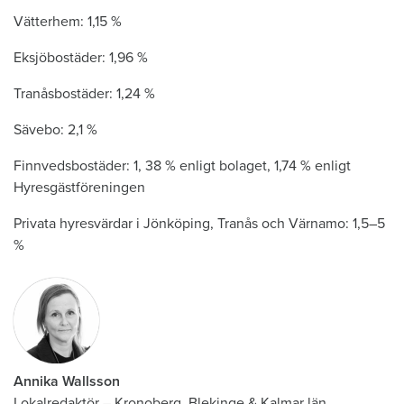
Vätterhem: 1,15 %
Eksjöbostäder: 1,96 %
Tranåsbostäder: 1,24 %
Sävebo: 2,1 %
Finnvedsbostäder: 1, 38 % enligt bolaget, 1,74 % enligt
Hyresgästföreningen
Privata hyresvärdar i Jönköping, Tranås och Värnamo: 1,5–5
%
Annika Wallsson
Lokalredaktör
–
Kronoberg, Blekinge & Kalmar län