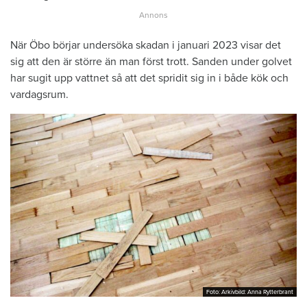
När Öbo börjar undersöka skadan i januari 2023 visar det
sig att den är större än man först trott. Sanden under golvet
har sugit upp vattnet så att det spridit sig in i både kök och
vardagsrum.
Foto: Arkivbild: Anna Rytterbrant
Foto: Arkivbild: Anna Rytterbrant