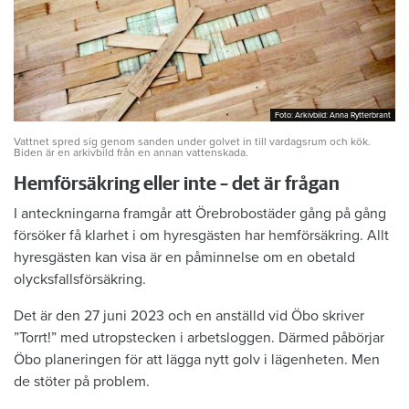
Foto: Arkivbild: Anna Rytterbrant
Foto: Arkivbild: Anna Rytterbrant
Vattnet spred sig genom sanden under golvet in till vardagsrum och kök.
Biden är en arkivbild från en annan vattenskada.
Hemförsäkring eller inte – det är frågan
I anteckningarna framgår att Örebrobostäder gång på gång
försöker få klarhet i om hyresgästen har hemförsäkring. Allt
hyresgästen kan visa är en påminnelse om en obetald
olycksfallsförsäkring.
Det är den 27 juni 2023 och en anställd vid Öbo skriver
”Torrt!” med utropstecken i arbetsloggen. Därmed påbörjar
Öbo planeringen för att lägga nytt golv i lägenheten. Men
de stöter på problem.