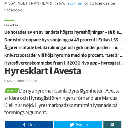
MISSA INGET FRÅN HEM & HYRA.
Tryck här
för att följa oss på
Facebook.
Läs också
De hotades av en av landets högsta hyreshöjningar – så blev det
Domstol stoppade hyreshöjning på 43 procent i Erikas LSS-lägenhet – mamma Lena: ”Äntligen!”
Ägaren slutade betala räkningar och gick under jorden – nu säljer Kronofogden hans hus
Knivstabostäder vill höja hyrorna med nio procent: ”Det är för jävligt”
Hyresöverenskommelse fram till 2030 rivs upp – hyresgäster känner sig svikna: "Jag går redan på knäna"
Hyresklart i Avesta
6 MARS 2009
KL 16:39
​De nya hyrorna i Gamla Byns lägenheter i Avesta
AVESTA
är klara och Hyresgästföreningens förhandlare Marcus
Kjellin är nöjd; Hyresmarknadskommittén lyssnade på
förenings argument.
Dela
Tweeta