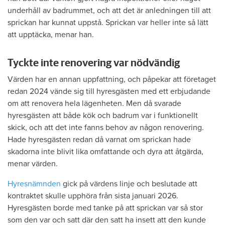
underhåll av badrummet, och att det är anledningen till att
sprickan har kunnat uppstå. Sprickan var heller inte så lätt
att upptäcka, menar han.
Tyckte inte renovering var nödvändig
Värden har en annan uppfattning, och påpekar att företaget
redan 2024 vände sig till hyresgästen med ett erbjudande
om att renovera hela lägenheten. Men då svarade
hyresgästen att både kök och badrum var i funktionellt
skick, och att det inte fanns behov av någon renovering.
Hade hyresgästen redan då varnat om sprickan hade
skadorna inte blivit lika omfattande och dyra att åtgärda,
menar värden.
Hyresnämnden
gick på värdens linje och beslutade att
kontraktet skulle upphöra från sista januari 2026.
Hyresgästen borde med tanke på att sprickan var så stor
som den var och satt där den satt ha insett att den kunde