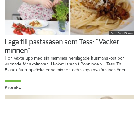
Foto: Frida Ekman
Laga till pastasåsen som Tess: ”Väcker
minnen”
Hon växte upp med sin mammas hemlagade husmanskost och
vurmade för skolmaten. I köket i trean i Rönninge vill Tess Thi
Blanck återuppväcka egna minnen och skapa nya åt sina söner.
Krönikor