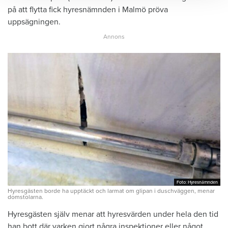
på att flytta fick hyresnämnden i Malmö pröva
uppsägningen.
Foto: Hyresnämnden
Foto: Hyresnämnden
Hyresgästen borde ha upptäckt och larmat om glipan i duschväggen, menar
domstolarna.
Hyresgästen själv menar att hyresvärden under hela den tid
han bott där varken gjort några inspektioner eller något