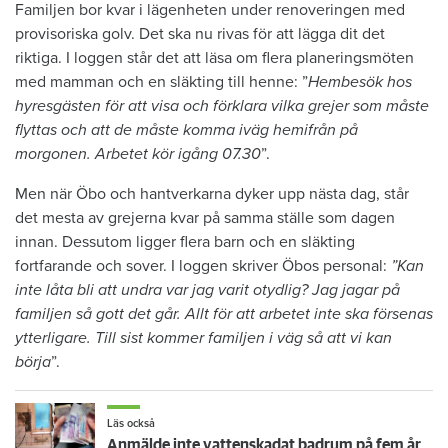
Familjen bor kvar i lägenheten under renoveringen med
provisoriska golv. Det ska nu rivas för att lägga dit det
riktiga. I loggen står det att läsa om flera planeringsmöten
med mamman och en släkting till henne: ”
Hembesök hos
hyresgästen för att visa och förklara vilka grejer som måste
flyttas och att de måste komma iväg hemifrån på
morgonen. Arbetet kör igång 07.30
”.
Men när Öbo och hantverkarna dyker upp nästa dag, står
det mesta av grejerna kvar på samma ställe som dagen
innan. Dessutom ligger flera barn och en släkting
fortfarande och sover. I loggen skriver Öbos personal:
”Kan
inte låta bli att undra var jag varit otydlig? Jag jagar på
familjen så gott det går. Allt för att arbetet inte ska försenas
ytterligare. Till sist kommer familjen i väg så att vi kan
börja
”.
Läs också
Anmälde inte vattenskadat badrum på fem år – krävs på 125 000 kronor