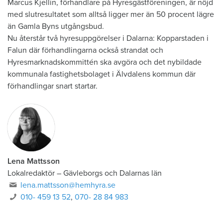
Marcus Kjellin, förhandlare på Hyresgästföreningen, är nöjd
med slutresultatet som alltså ligger mer än 50 procent lägre
än Gamla Byns utgångsbud.
Nu återstår två hyresuppgörelser i Dalarna: Kopparstaden i
Falun där förhandlingarna också strandat och
Hyresmarknadskommittén ska avgöra och det nybildade
kommunala fastighetsbolaget i Älvdalens kommun där
förhandlingar snart startar.
Lena Mattsson
Lokalredaktör
–
Gävleborgs och Dalarnas län
lena.mattsson@hemhyra.se
010- 459 13 52
,
070- 28 84 983