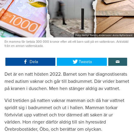
Foto: Getty/ Tommy Andersson/ Anna Rytterbrant
En mamma får betala 300 000 kronor efter att ett barn satt på en vattenkran. Arkivbild
från en annan vattenskada.
Dela
Tweeta
Det är en natt hösten 2022. Barnet som har diagnostiserats
med autism vaknar och går till badrummet. Där vrider barnet
på kranen i duschen. Men hen stänger aldrig av vattnet.
Vid tretiden på natten vaknar mamman och då har vattnet
spridit sig i badrummet och ut i hallen. Mamman torkar
förtvivlat upp vattnet och tror därmed att saken är ur
världen. Hon ringer därför aldrig till sin hyresvärd
Örebrobostäder, Öbo, och berättar om olyckan.