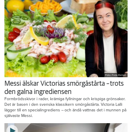
Foto: Frida Ekman
Messi älskar Victorias smörgåstårta – trots
den galna ingrediensen
Formbrödsskivor i rader, krämiga fyllningar och krispiga grönsaker.
Det är basen i den svenska klassikern smörgåstårta. Victoria Lalli
lägger till en specialingrediens – och ändå vattnas det i munnen på
självaste Messi.