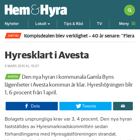
Meny
Nyheter
Lokalt
Tips & Råd
TV
Kompisdealen blev verklighet – 40 år senare: "Flera f
JUST NU
Hyresklart i Avesta
5 MARS 2010
KL 15:07
Den nya hyran i kommunala Gamla Byns
AVESTA
lägenheter i Avesta kommun är klar. Hyreshöjningen blir
1, 6 procent från 1 april.​
Dela
Tweeta
​Bolagets ursprungliga krav var 3, 4 procent. Den nya hyran
fastställdes av Hyresmarknadskommittén sedan
förhandlingarna med Hyresgästföreningen strandat.