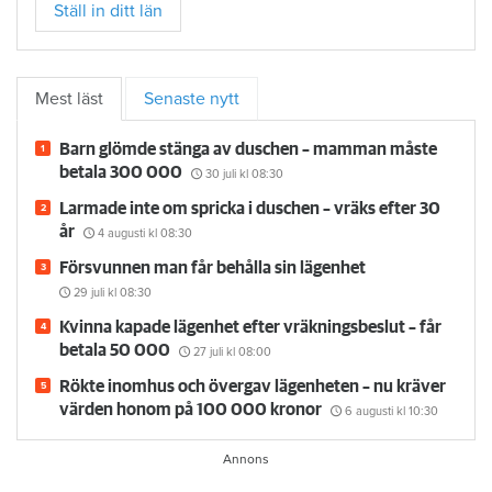
Ställ in ditt län
Mest läst
Senaste nytt
Barn glömde stänga av duschen – mamman måste
betala 300 000
30 juli
kl 08:30
Larmade inte om spricka i duschen – vräks efter 30
år
4 augusti
kl 08:30
Försvunnen man får behålla sin lägenhet
29 juli
kl 08:30
Kvinna kapade lägenhet efter vräkningsbeslut – får
betala 50 000
27 juli
kl 08:00
Rökte inomhus och övergav lägenheten – nu kräver
värden honom på 100 000 kronor
6 augusti
kl 10:30