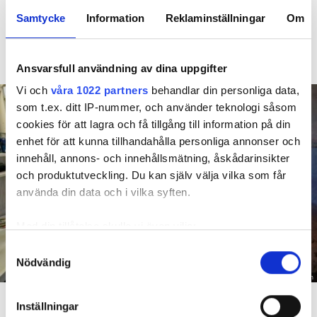
Hyresgästen larmade inte om en spricka i
BÅSTAD
Samtycke
Information
Reklaminställningar
Om
duschen som medförde en omfattande vattenskada. Nu
måste han lämna lägenheten efter drygt 30 år men får
längre tid på sig att flytta efter att domen överklagats.
Ansvarsfull användning av dina uppgifter
Vi och
våra 1022 partners
behandlar din personliga data,
som t.ex. ditt IP-nummer, och använder teknologi såsom
cookies för att lagra och få tillgång till information på din
enhet för att kunna tillhandahålla personliga annonser och
innehåll, annons- och innehållsmätning, åskådarinsikter
och produktutveckling. Du kan själv välja vilka som får
använda din data och i vilka syften.
Med din tillåtelse skulle vi även vilja:
Samla in information om din geografiska plats
Samtyckesval
Nödvändig
som kan ha en noggrannhet på upp till flera meter
Identifiera din enhet genom att aktivt skanna den
Foto: Hyresnämnden
En inspektion visade att vatten under en längre tid läckt in genom sprickor i väggen (de
för specifika kännetecken (fingeravtryck)
röda markeringarna) och orsakat rötskador i syllen.
Inställningar
Ta reda på mer om hur dina personliga uppgifter