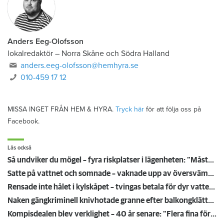
Anders Eeg-Olofsson
lokalredaktör
–
Norra Skåne och Södra Halland
anders.eeg-olofsson@hemhyra.se
010-459 17 12
MISSA INGET FRÅN HEM & HYRA.
Tryck här
för att följa oss på
Facebook.
Läs också
Så undviker du mögel – fyra riskplatser i lägenheten: ”Måste städa bort”
Satte på vattnet och somnade – vaknade upp av översvämning hos grannen
Rensade inte hålet i kylskåpet – tvingas betala för dyr vattenskada
Naken gängkriminell knivhotade granne efter balkongklättring
Kompisdealen blev verklighet – 40 år senare: "Flera fina fördelar med att dela bostad"