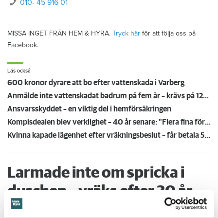
010- 45 916 01
MISSA INGET FRÅN HEM & HYRA.
Tryck här
för att följa oss på
Facebook.
Läs också
600 kronor dyrare att bo efter vattenskada i Varberg
Anmälde inte vattenskadat badrum på fem år – krävs på 125 000 kronor
Ansvarsskyddet – en viktig del i hemförsäkringen
Kompisdealen blev verklighet – 40 år senare: "Flera fina fördelar med att dela bostad"
Kvinna kapade lägenhet efter vräkningsbeslut – får betala 50 000
Larmade inte om spricka i
duschen – vräks efter 30 år
4 AUGUSTI
KL 08:30