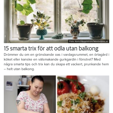
Foto: Karin Hasselström/Newbotanic.se
15 smarta trix för att odla utan balkong
Drömmer du om en grönskande oas i vardagsrummet, en örtagård i
köket eller kanske en välsmakande gurkgardin i fönstret? Med
några smarta tips och trix kan du skapa ett vackert, prunkande hem
– helt utan balkong.