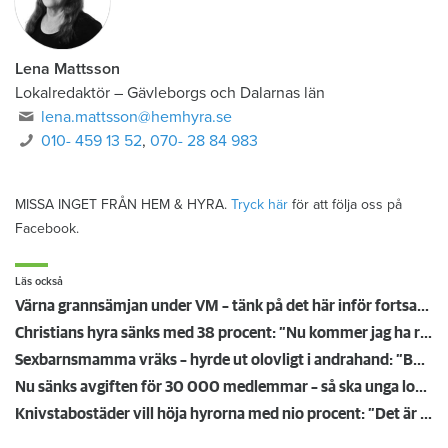
Lena Mattsson
Lokalredaktör
–
Gävleborgs och Dalarnas län
lena.mattsson@hemhyra.se
010- 459 13 52
,
070- 28 84 983
MISSA INGET FRÅN HEM & HYRA.
Tryck här
för att följa oss på
Facebook.
Läs också
Värna grannsämjan under VM – tänk på det här inför fortsatta nattmatcher
Christians hyra sänks med 38 procent: ”Nu kommer jag ha råd att ta körkort”
Sexbarnsmamma vräks – hyrde ut olovligt i andrahand: ”Borde tas större hänsyn till barnen”
Nu sänks avgiften för 30 000 medlemmar – så ska unga lockas till Hyresgästföreningen
Knivstabostäder vill höja hyrorna med nio procent: ”Det är för jävligt”