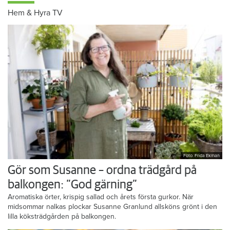
Hem & Hyra TV
Foto: Frida Ekman
Gör som Susanne – ordna trädgård på
balkongen: ”God gärning”
Aromatiska örter, krispig sallad och årets första gurkor. När
midsommar nalkas plockar Susanne Granlund allsköns grönt i den
lilla köksträdgården på balkongen.