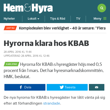
Meny
Nyheter
Lokalt
Tips & Råd
TV
Kompisdealen blev verklighet – 40 år senare: "Flera f
JUST NU
Hyrorna klara hos KBAB
28 APRIL 2016
KL 11:44
UPPDATERAD
28 APRIL 2016
KL 12:46
Hyrorna för KBAB:s hyresgäster höjs med 0,5
KARLSTAD
procent från 1 mars. Det har hyresmarknadskommittén,
HMK, beslutat.
Dela
Tweeta
De nya hyrorna för KBAB:s hyresgäster har låtit vänta på sig
efter att förhandlingen
strandade
.