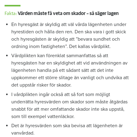
Fakta:
Värden måste få veta om skador – så säger lagen
En hyresgäst är skyldig att väl vårda lägenheten under
hyrestiden och hålla den ren. Den ska vara i gott skick
och hyresgästen är skyldig att ”bevara sundhet och
ordning inom fastigheten”. Det kallas vårdplikt.
Vårdplikten kan förenklat sammanfattas så att
hyresgästen har en skyldighet att vid användningen av
lägenheten handla på ett sådant sätt att det inte
uppkommer ett större slitage än vanligt och undvika att
det uppstår risker för skador.
I vårdplikten ingår också att så fort som möjligt
underrätta hyresvärden om skador som måste åtgärdas
snabbt för att mer omfattande skador inte ska uppstå,
som till exempel vattenläckor.
Det är hyresvärden som ska bevisa att lägenheten är
vanvårdad.