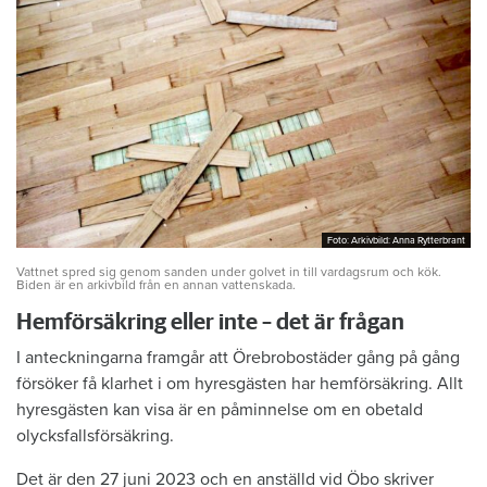
Foto: Arkivbild: Anna Rytterbrant
Foto: Arkivbild: Anna Rytterbrant
Vattnet spred sig genom sanden under golvet in till vardagsrum och kök.
Biden är en arkivbild från en annan vattenskada.
Hemförsäkring eller inte – det är frågan
I anteckningarna framgår att Örebrobostäder gång på gång
försöker få klarhet i om hyresgästen har hemförsäkring. Allt
hyresgästen kan visa är en påminnelse om en obetald
olycksfallsförsäkring.
Det är den 27 juni 2023 och en anställd vid Öbo skriver