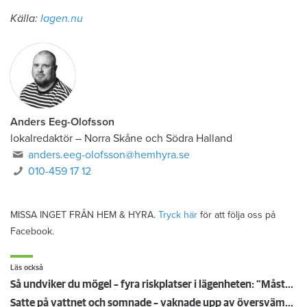
Källa:
lagen.nu
Anders Eeg-Olofsson
lokalredaktör
–
Norra Skåne och Södra Halland
anders.eeg-olofsson@hemhyra.se
010-459 17 12
MISSA INGET FRÅN HEM & HYRA.
Tryck här
för att följa oss på
Facebook.
Läs också
Så undviker du mögel – fyra riskplatser i lägenheten: ”Måste städa bort”
Satte på vattnet och somnade – vaknade upp av översvämning hos grannen