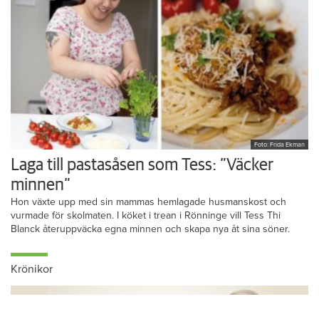
Foto: Frida Ekman
Laga till pastasåsen som Tess: ”Väcker
minnen”
Hon växte upp med sin mammas hemlagade husmanskost och
vurmade för skolmaten. I köket i trean i Rönninge vill Tess Thi
Blanck återuppväcka egna minnen och skapa nya åt sina söner.
Krönikor