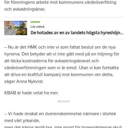
för föreningens arbete mot kommunens värdeöverföring
och avkastningskrav.
Läs också
De hotades av en av landets högsta hyreshöjningar – nu är hyrorna klara
– Nu är det HMK och inte vi som fattat beslut om de nya
hyrorna. Det betyder att vi inte gått med på en höjning för
att täcka kostnaderna för avkastningskravet och
värdeöverföreningen som vi är emot. Utan vi kan fortsätta
att driva en kraftfull kampanj mot kommunen om detta,
säger Anna Nykvist.
KBAB är hade velat ha mer.
– Vi hade önskat en överenskommelse närmare i storlek
med vårt yrkande,
men det känns ändå bra, inte minst för hyresgästernas skull,