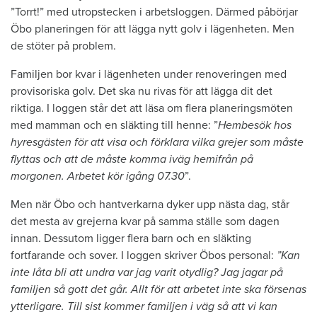
”Torrt!” med utropstecken i arbetsloggen. Därmed påbörjar
Öbo planeringen för att lägga nytt golv i lägenheten. Men
de stöter på problem.
Familjen bor kvar i lägenheten under renoveringen med
provisoriska golv. Det ska nu rivas för att lägga dit det
riktiga. I loggen står det att läsa om flera planeringsmöten
med mamman och en släkting till henne: ”
Hembesök hos
hyresgästen för att visa och förklara vilka grejer som måste
flyttas och att de måste komma iväg hemifrån på
morgonen. Arbetet kör igång 07.30
”.
Men när Öbo och hantverkarna dyker upp nästa dag, står
det mesta av grejerna kvar på samma ställe som dagen
innan. Dessutom ligger flera barn och en släkting
fortfarande och sover. I loggen skriver Öbos personal:
”Kan
inte låta bli att undra var jag varit otydlig? Jag jagar på
familjen så gott det går. Allt för att arbetet inte ska försenas
ytterligare. Till sist kommer familjen i väg så att vi kan