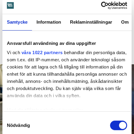
Larmade inte om spricka i
duschen – vräks efter 30 år
Samtycke
Information
Reklaminställningar
Om
4 AUGUSTI
KL 08:30
Hyresgästen larmade inte om en spricka i
BÅSTAD
duschen som medförde en omfattande vattenskada. Nu
Ansvarsfull användning av dina uppgifter
måste han lämna lägenheten efter drygt 30 år men får
Vi och
våra 1022 partners
behandlar din personliga data,
längre tid på sig att flytta efter att domen överklagats.
som t.ex. ditt IP-nummer, och använder teknologi såsom
cookies för att lagra och få tillgång till information på din
enhet för att kunna tillhandahålla personliga annonser och
innehåll, annons- och innehållsmätning, åskådarinsikter
och produktutveckling. Du kan själv välja vilka som får
använda din data och i vilka syften.
Med din tillåtelse skulle vi även vilja:
Samla in information om din geografiska plats
Samtyckesval
Nödvändig
som kan ha en noggrannhet på upp till flera meter
Identifiera din enhet genom att aktivt skanna den