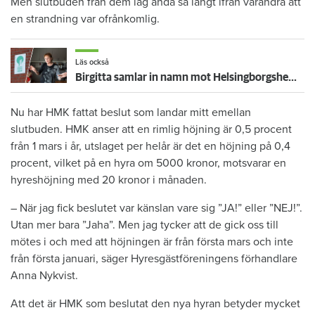
Men slutbuden från dem låg ändå så långt ifrån varandra att
en strandning var ofrånkomlig.
Läs också
Birgitta samlar in namn mot Helsingborgshems planerade hyreshöjning på 4,7 procent
Nu har HMK fattat beslut som landar mitt emellan
slutbuden. HMK anser att en rimlig höjning är 0,5 procent
från 1 mars i år, utslaget per helår är det en höjning på 0,4
procent, vilket på en hyra om 5000 kronor, motsvarar en
hyreshöjning med 20 kronor i månaden.
– När jag fick beslutet var känslan vare sig ”JA!” eller ”NEJ!”.
Utan mer bara ”Jaha”. Men jag tycker att de gick oss till
mötes i och med att höjningen är från första mars och inte
från första januari, säger Hyresgästföreningens förhandlare
Anna Nykvist.
Att det är HMK som beslutat den nya hyran betyder mycket