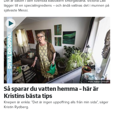
Det är basen i den svenska klassikern smörgåstårta. Victoria Lalli
lägger till en specialingrediens – och ändå vattnas det i munnen på
självaste Messi.
Foto: Tomas Ohlsson
Så sparar du vatten hemma – här är
Kristins bästa tips
Knepen är enkla: ”Det är ingen uppoffring alls från min sida”, säger
Kristin Rydberg.