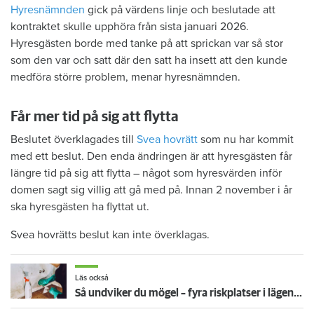
Hyresnämnden
gick på värdens linje och beslutade att
kontraktet skulle upphöra från sista januari 2026.
Hyresgästen borde med tanke på att sprickan var så stor
som den var och satt där den satt ha insett att den kunde
medföra större problem, menar hyresnämnden.
Får mer tid på sig att flytta
Beslutet överklagades till
Svea hovrätt
som nu har kommit
med ett beslut. Den enda ändringen är att hyresgästen får
längre tid på sig att flytta – något som hyresvärden inför
domen sagt sig villig att gå med på. Innan 2 november i år
ska hyresgästen ha flyttat ut.
Svea hovrätts beslut kan inte överklagas.
Läs också
Så undviker du mögel – fyra riskplatser i lägenheten: ”Måste städa bort”