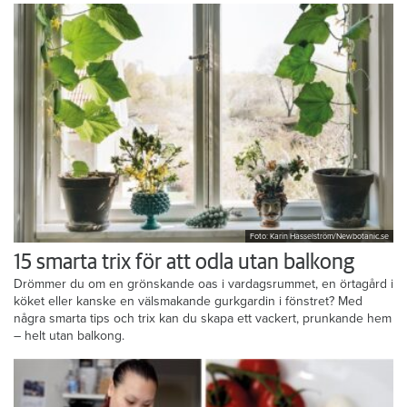
Foto: Karin Hasselström/Newbotanic.se
15 smarta trix för att odla utan balkong
Drömmer du om en grönskande oas i vardagsrummet, en örtagård i
köket eller kanske en välsmakande gurkgardin i fönstret? Med
några smarta tips och trix kan du skapa ett vackert, prunkande hem
– helt utan balkong.