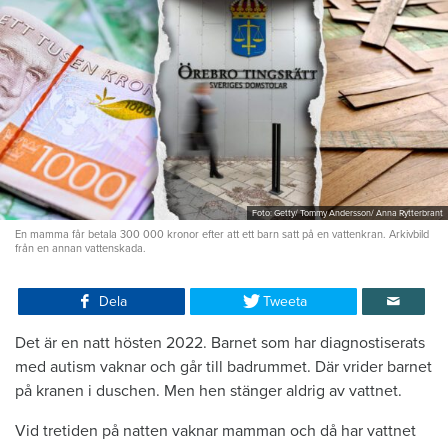
Foto: Getty/ Tommy Andersson/ Anna Rytterbrant
En mamma får betala 300 000 kronor efter att ett barn satt på en vattenkran. Arkivbild
från en annan vattenskada.
Dela
Tweeta
Det är en natt hösten 2022. Barnet som har diagnostiserats
med autism vaknar och går till badrummet. Där vrider barnet
på kranen i duschen. Men hen stänger aldrig av vattnet.
Vid tretiden på natten vaknar mamman och då har vattnet