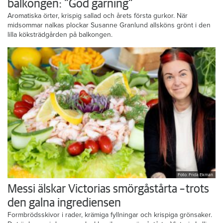
balkongen: ”God gärning”
Aromatiska örter, krispig sallad och årets första gurkor. När
midsommar nalkas plockar Susanne Granlund allsköns grönt i den
lilla köksträdgården på balkongen.
Foto: Frida Ekman
Messi älskar Victorias smörgåstårta – trots
den galna ingrediensen
Formbrödsskivor i rader, krämiga fyllningar och krispiga grönsaker.