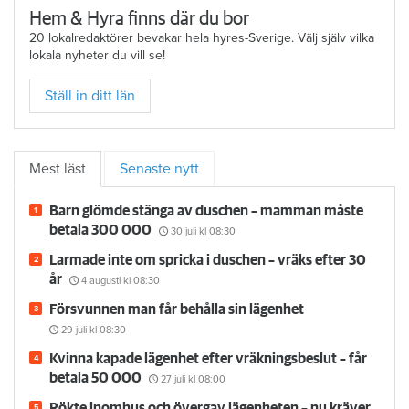
Hem & Hyra finns där du bor
20 lokalredaktörer bevakar hela hyres-Sverige. Välj själv vilka
lokala nyheter du vill se!
Ställ in ditt län
Mest läst
Senaste nytt
Barn glömde stänga av duschen – mamman måste
betala 300 000
30 juli
kl 08:30
Larmade inte om spricka i duschen – vräks efter 30
år
4 augusti
kl 08:30
Försvunnen man får behålla sin lägenhet
29 juli
kl 08:30
Kvinna kapade lägenhet efter vräkningsbeslut – får
betala 50 000
27 juli
kl 08:00
Rökte inomhus och övergav lägenheten – nu kräver