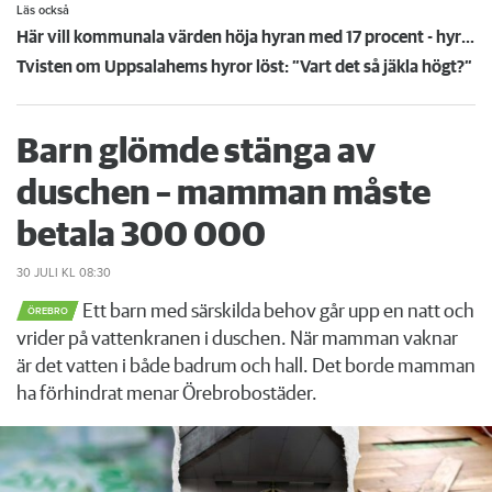
Läs också
Här vill kommunala värden höja hyran med 17 procent - hyresgästen Agneta: ”Det här är Knivsta, inte Monaco”
Tvisten om Uppsalahems hyror löst: ”Vart det så jäkla högt?”
Barn glömde stänga av
duschen – mamman måste
betala 300 000
30 JULI
KL 08:30
Ett barn med särskilda behov går upp en natt och
ÖREBRO
vrider på vattenkranen i duschen. När mamman vaknar
är det vatten i både badrum och hall. Det borde mamman
ha förhindrat menar Örebrobostäder.