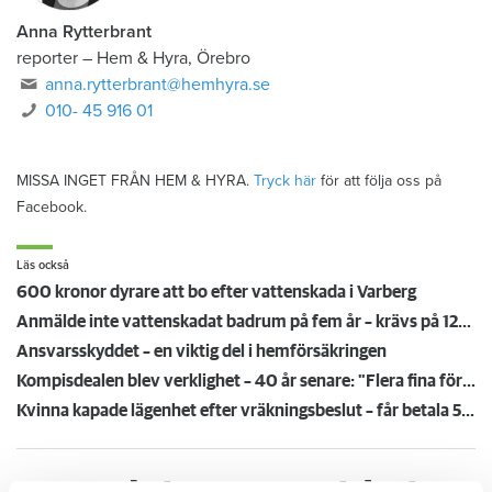
Anna Rytterbrant
reporter
–
Hem & Hyra, Örebro
anna.rytterbrant@hemhyra.se
010- 45 916 01
MISSA INGET FRÅN HEM & HYRA.
Tryck här
för att följa oss på
Facebook.
Läs också
600 kronor dyrare att bo efter vattenskada i Varberg
Anmälde inte vattenskadat badrum på fem år – krävs på 125 000 kronor
Ansvarsskyddet – en viktig del i hemförsäkringen
Kompisdealen blev verklighet – 40 år senare: "Flera fina fördelar med att dela bostad"
Kvinna kapade lägenhet efter vräkningsbeslut – får betala 50 000