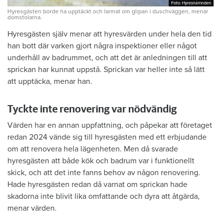
Foto: Hyresnämnden
Foto: Hyresnämnden
Hyresgästen borde ha upptäckt och larmat om glipan i duschväggen, menar
domstolarna.
Hyresgästen själv menar att hyresvärden under hela den tid
han bott där varken gjort några inspektioner eller något
underhåll av badrummet, och att det är anledningen till att
sprickan har kunnat uppstå. Sprickan var heller inte så lätt
att upptäcka, menar han.
Tyckte inte renovering var nödvändig
Värden har en annan uppfattning, och påpekar att företaget
redan 2024 vände sig till hyresgästen med ett erbjudande
om att renovera hela lägenheten. Men då svarade
hyresgästen att både kök och badrum var i funktionellt
skick, och att det inte fanns behov av någon renovering.
Hade hyresgästen redan då varnat om sprickan hade
skadorna inte blivit lika omfattande och dyra att åtgärda,
menar värden.