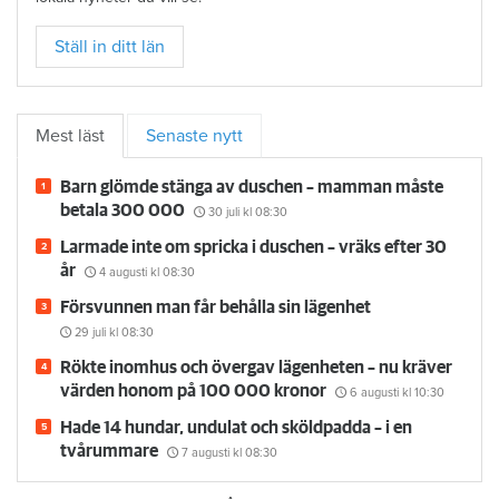
Ställ in ditt län
Mest läst
Senaste nytt
Barn glömde stänga av duschen – mamman måste
betala 300 000
30 juli
kl 08:30
Larmade inte om spricka i duschen – vräks efter 30
år
4 augusti
kl 08:30
Försvunnen man får behålla sin lägenhet
29 juli
kl 08:30
Rökte inomhus och övergav lägenheten – nu kräver
värden honom på 100 000 kronor
6 augusti
kl 10:30
Hade 14 hundar, undulat och sköldpadda – i en
tvårummare
7 augusti
kl 08:30