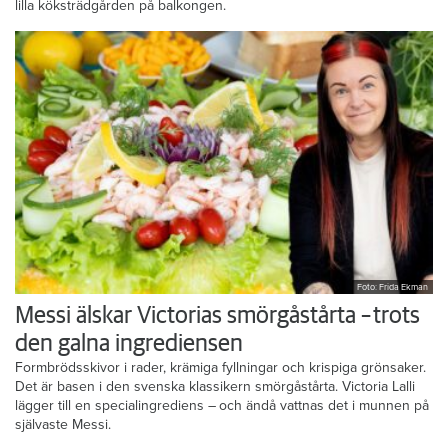
lilla köksträdgården på balkongen.
Foto: Frida Ekman
Messi älskar Victorias smörgåstårta – trots
den galna ingrediensen
Formbrödsskivor i rader, krämiga fyllningar och krispiga grönsaker.
Det är basen i den svenska klassikern smörgåstårta. Victoria Lalli
lägger till en specialingrediens – och ändå vattnas det i munnen på
självaste Messi.