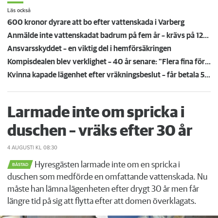
Läs också
600 kronor dyrare att bo efter vattenskada i Varberg
Anmälde inte vattenskadat badrum på fem år – krävs på 125 000 kronor
Ansvarsskyddet – en viktig del i hemförsäkringen
Kompisdealen blev verklighet – 40 år senare: "Flera fina fördelar med att dela bostad"
Kvinna kapade lägenhet efter vräkningsbeslut – får betala 50 000
Larmade inte om spricka i
duschen – vräks efter 30 år
4 AUGUSTI
KL 08:30
Hyresgästen larmade inte om en spricka i
BÅSTAD
duschen som medförde en omfattande vattenskada. Nu
måste han lämna lägenheten efter drygt 30 år men får
längre tid på sig att flytta efter att domen överklagats.