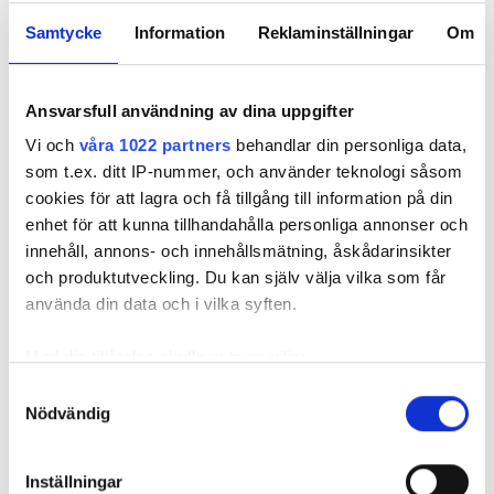
Samtycke
Information
Reklaminställningar
Om
Ansvarsfull användning av dina uppgifter
Vi och
våra 1022 partners
behandlar din personliga data,
som t.ex. ditt IP-nummer, och använder teknologi såsom
cookies för att lagra och få tillgång till information på din
enhet för att kunna tillhandahålla personliga annonser och
innehåll, annons- och innehållsmätning, åskådarinsikter
Foto: Hyresnämnden
Foto: Hyresnämnden
och produktutveckling. Du kan själv välja vilka som får
Hyresgästen borde ha upptäckt och larmat om glipan i duschväggen, menar
domstolarna.
använda din data och i vilka syften.
Hyresgästen själv menar att hyresvärden under hela den tid
han bott där varken gjort några inspektioner eller något
Med din tillåtelse skulle vi även vilja:
underhåll av badrummet, och att det är anledningen till att
Samla in information om din geografiska plats
Samtyckesval
sprickan har kunnat uppstå. Sprickan var heller inte så lätt
Nödvändig
som kan ha en noggrannhet på upp till flera meter
att upptäcka, menar han.
Identifiera din enhet genom att aktivt skanna den
för specifika kännetecken (fingeravtryck)
Inställningar