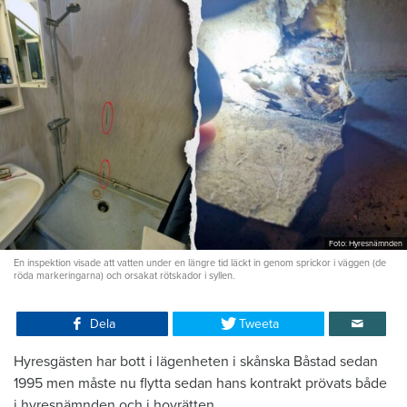
Foto: Hyresnämnden
En inspektion visade att vatten under en längre tid läckt in genom sprickor i väggen (de
röda markeringarna) och orsakat rötskador i syllen.
Dela
Tweeta
Hyresgästen har bott i lägenheten i skånska Båstad sedan
1995 men måste nu flytta sedan hans kontrakt prövats både
i hyresnämnden och i hovrätten.