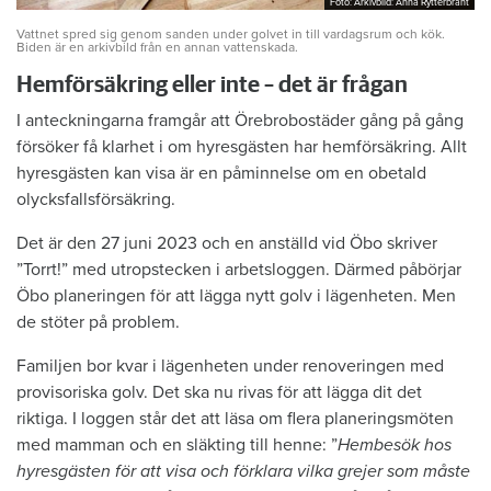
Foto: Arkivbild: Anna Rytterbrant
Foto: Arkivbild: Anna Rytterbrant
Vattnet spred sig genom sanden under golvet in till vardagsrum och kök.
Biden är en arkivbild från en annan vattenskada.
Hemförsäkring eller inte – det är frågan
I anteckningarna framgår att Örebrobostäder gång på gång
försöker få klarhet i om hyresgästen har hemförsäkring. Allt
hyresgästen kan visa är en påminnelse om en obetald
olycksfallsförsäkring.
Det är den 27 juni 2023 och en anställd vid Öbo skriver
”Torrt!” med utropstecken i arbetsloggen. Därmed påbörjar
Öbo planeringen för att lägga nytt golv i lägenheten. Men
de stöter på problem.
Familjen bor kvar i lägenheten under renoveringen med
provisoriska golv. Det ska nu rivas för att lägga dit det
riktiga. I loggen står det att läsa om flera planeringsmöten
med mamman och en släkting till henne: ”
Hembesök hos
hyresgästen för att visa och förklara vilka grejer som måste