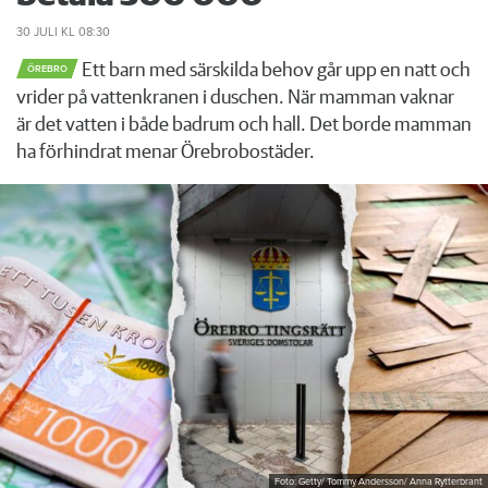
30 JULI
KL 08:30
Ett barn med särskilda behov går upp en natt och
ÖREBRO
vrider på vattenkranen i duschen. När mamman vaknar
är det vatten i både badrum och hall. Det borde mamman
ha förhindrat menar Örebrobostäder.
Foto: Getty/ Tommy Andersson/ Anna Rytterbrant