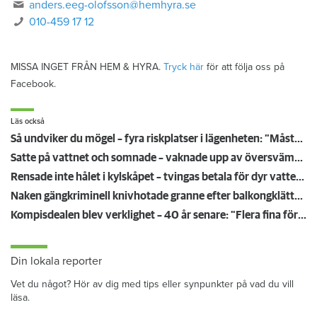
anders.eeg-olofsson@hemhyra.se
010-459 17 12
MISSA INGET FRÅN HEM & HYRA.
Tryck här
för att följa oss på
Facebook.
Läs också
Så undviker du mögel – fyra riskplatser i lägenheten: ”Måste städa bort”
Satte på vattnet och somnade – vaknade upp av översvämning hos grannen
Rensade inte hålet i kylskåpet – tvingas betala för dyr vattenskada
Naken gängkriminell knivhotade granne efter balkongklättring
Kompisdealen blev verklighet – 40 år senare: "Flera fina fördelar med att dela bostad"
Din lokala reporter
Vet du något? Hör av dig med tips eller synpunkter på vad du vill
läsa.