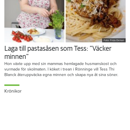
Foto: Frida Ekman
Laga till pastasåsen som Tess: ”Väcker
minnen”
Hon växte upp med sin mammas hemlagade husmanskost och
vurmade för skolmaten. I köket i trean i Rönninge vill Tess Thi
Blanck återuppväcka egna minnen och skapa nya åt sina söner.
Krönikor