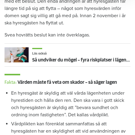
med ett beslut. Den enda ändringen är att hyresgästen får
längre tid på sig att flytta – något som hyresvärden inför
domen sagt sig villig att gå med på. Innan 2 november i år
ska hyresgästen ha flyttat ut.
Svea hovrätts beslut kan inte överklagas.
Läs också
Så undviker du mögel – fyra riskplatser i lägenheten: ”Måste städa bort”
Fakta:
Värden måste få veta om skador – så säger lagen
En hyresgäst är skyldig att väl vårda lägenheten under
hyrestiden och hålla den ren. Den ska vara i gott skick
och hyresgästen är skyldig att ”bevara sundhet och
ordning inom fastigheten”. Det kallas vårdplikt.
Vårdplikten kan förenklat sammanfattas så att
hyresgästen har en skyldighet att vid användningen av