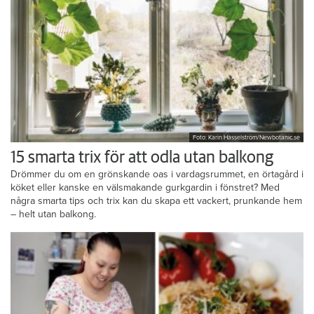
Foto: Karin Hasselström/Newbotanic.se
15 smarta trix för att odla utan balkong
Drömmer du om en grönskande oas i vardagsrummet, en örtagård i
köket eller kanske en välsmakande gurkgardin i fönstret? Med
några smarta tips och trix kan du skapa ett vackert, prunkande hem
– helt utan balkong.