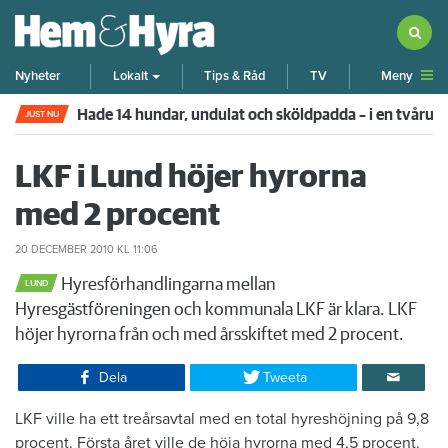
Meny
Nyheter
Lokalt
Tips & Råd
TV
Hade 14 hundar, undulat och sköldpadda – i en tvår
JUST NU
LKF i Lund höjer hyrorna
med 2 procent
20 DECEMBER 2010
KL 11:06
Hyresförhandlingarna mellan
LUND
Hyresgästföreningen och kommunala LKF är klara. LKF
höjer hyrorna från och med årsskiftet med 2 procent.
Dela
Tweeta
​LKF ville ha ett treårsavtal med en total hyreshöjning på 9,8
procent. Första året ville de höja hyrorna med 4,5 procent.