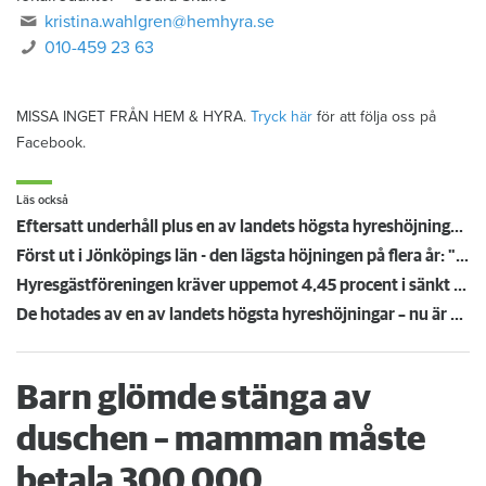
kristina.wahlgren@hemhyra.se
010-459 23 63
MISSA INGET FRÅN HEM & HYRA.
Tryck här
för att följa oss på
Facebook.
Läs också
Eftersatt underhåll plus en av landets högsta hyreshöjningar – hyresgäster får ta smällen för miljonförlusterna
Först ut i Jönköpings län - den lägsta höjningen på flera år: "Vi är på väg neråt nu"
Hyresgästföreningen kräver uppemot 4,45 procent i sänkt hyra: "Gränsen är nådd"
De hotades av en av landets högsta hyreshöjningar – nu är hyrorna klara
Barn glömde stänga av
duschen – mamman måste
betala 300 000