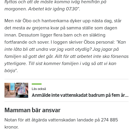
flyttas och att de måste komma iväg hemifrån på
morgonen. Arbetet kör igång 07.30
”.
Men när Öbo och hantverkarna dyker upp nästa dag, står
det mesta av grejerna kvar på samma ställe som dagen
innan. Dessutom ligger flera barn och en släkting
fortfarande och sover. I loggen skriver Öbos personal:
”Kan
inte låta bli att undra var jag varit otydlig? Jag jagar på
familjen så gott det går. Allt för att arbetet inte ska försenas
ytterligare. Till sist kommer familjen i väg så att vi kan
börja
”.
Läs också
Anmälde inte vattenskadat badrum på fem år – krävs på 125 000 kronor
Mamman bär ansvar
Notan för att åtgärda vattenskadan landade på 274 885
kronor.