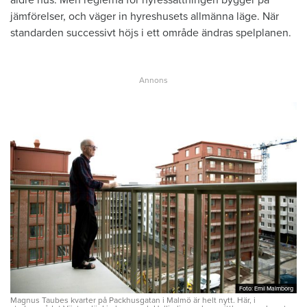
äldre hus. Men reglerna för hyressättningen bygger på
jämförelser, och väger in hyreshusets allmänna läge. När
standarden successivt höjs i ett område ändras spelplanen.
Foto: Emil Malmborg
Foto: Emil Malmborg
Magnus Taubes kvarter på Packhusgatan i Malmö är helt nytt. Här, i