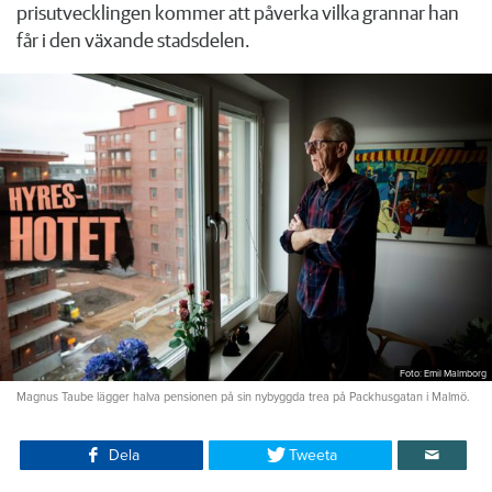
prisutvecklingen kommer att påverka vilka grannar han
får i den växande stadsdelen.
Foto: Emil Malmborg
Magnus Taube lägger halva pensionen på sin nybyggda trea på Packhusgatan i Malmö.
Dela
Tweeta