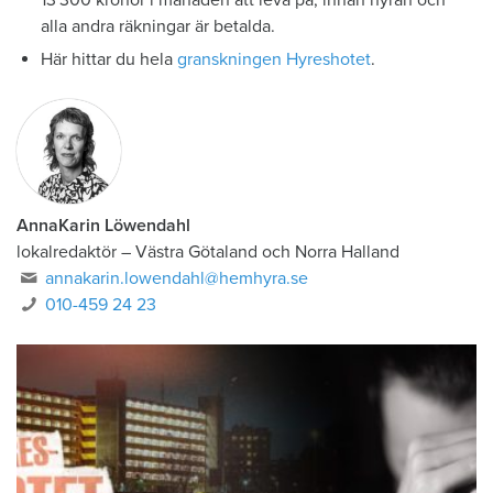
13 300 kronor i månaden att leva på, innan hyran och
alla andra räkningar är betalda.
Här hittar du hela
granskningen Hyreshotet
.
AnnaKarin Löwendahl
lokalredaktör
–
Västra Götaland och Norra Halland
annakarin.lowendahl@hemhyra.se
010-459 24 23