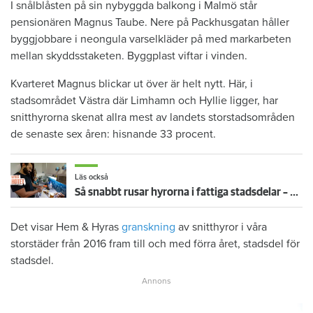
I snålblåsten på sin nybyggda balkong i Malmö står
pensionären Magnus Taube. Nere på Packhusgatan håller
byggjobbare i neongula varselkläder på med markarbeten
mellan skyddsstaketen. Byggplast viftar i vinden.
Kvarteret Magnus blickar ut över är helt nytt. Här, i
stadsområdet Västra där Limhamn och Hyllie ligger, har
snitthyrorna skenat allra mest av landets storstadsområden
de senaste sex åren: hisnande 33 procent.
Läs också
Så snabbt rusar hyrorna i fattiga stadsdelar – småbarnspappan Khaled: ”Hur ska folk överleva?”
Det visar Hem & Hyras
granskning
av snitthyror i våra
storstäder från 2016 fram till och med förra året, stadsdel för
stadsdel.