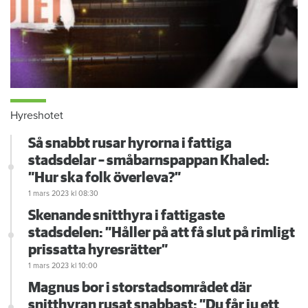
Hyreshotet
Så snabbt rusar hyrorna i fattiga
stadsdelar – småbarnspappan Khaled:
”Hur ska folk överleva?”
1 mars 2023
kl 08:30
Skenande snitthyra i fattigaste
stadsdelen: ”Håller på att få slut på rimligt
prissatta hyresrätter”
1 mars 2023
kl 10:00
Magnus bor i storstadsområdet där
snitthyran rusat snabbast: ”Du får ju ett