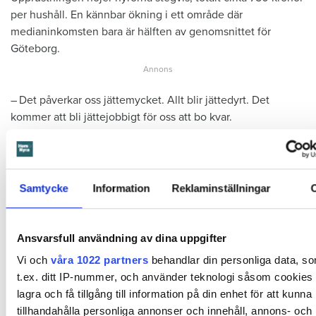
per hushåll. En kännbar ökning i ett område där
medianinkomsten bara är hälften av genomsnittet för
Göteborg.
– Det påverkar oss jättemycket. Allt blir jättedyrt. Det
kommer att bli jättejobbigt för oss att bo kvar.
Och hyresstegringen stoppar inte där. I årets
hyresförhandlingar har Khaleds hyresvärd Familjebostäder
krävt en höjning på 6,8 procent. Dessutom förbereder
Samtycke
Information
Reklaminställningar
bolaget en omfattande stamrenovering som måste göras
tidigare än planerat. Var hyrorna landar efter det är det
ingen som vet.
Ansvarsfull användning av dina uppgifter
Vi och
våra 1022 partners
behandlar din personliga data, s
Läs också
t.ex. ditt IP-nummer, och använder teknologi såsom cookies f
Magnus bor i storstadsområdet där snitthyran rusat snabbast: ”Du får ju ett urval”
lagra och få tillgång till information på din enhet för att kunna
tillhandahålla personliga annonser och innehåll, annons- och