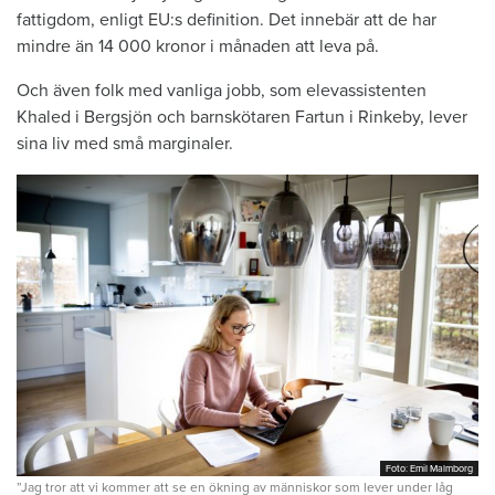
fattigdom, enligt EU:s definition. Det innebär att de har
mindre än 14 000 kronor i månaden att leva på.
Och även folk med vanliga jobb, som elevassistenten
Khaled i Bergsjön och barnskötaren Fartun i Rinkeby, lever
sina liv med små marginaler.
Foto: Emil Malmborg
Foto: Emil Malmborg
”Jag tror att vi kommer att se en ökning av människor som lever under låg