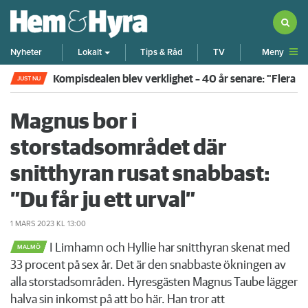
Meny
Nyheter
Lokalt
Tips & Råd
TV
Kompisdealen blev verklighet – 40 år senare: "Flera f
JUST NU
Magnus bor i
storstadsområdet där
snitthyran rusat snabbast:
”Du får ju ett urval”
1 MARS 2023
KL 13:00
I Limhamn och Hyllie har snitthyran skenat med
MALMÖ
33 procent på sex år. Det är den snabbaste ökningen av
alla storstadsområden. Hyresgästen Magnus Taube lägger
halva sin inkomst på att bo här. Han tror att