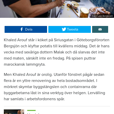
Foto: Linn Bergbrant
Dela
Tweeta
Khaled Arouf står i köket på Siriusgatan i Göteborgsförorten
Bergsjön och klyftar potatis till kvällens middag. Det är hans
vecka med sexåriga dottern Malak och då slarvas det inte
med maten, särskilt inte en fredag. På spisen puttrar
marockansk lammgryta.
Men Khaled Arouf är orolig. Utanför fönstret pågår sedan
flera år en yttre renovering av hela bostadsområdet. I
mörkret skymtar byggstängslen och containrarna där
byggarbetarna låst in sina verktyg över helgen. Lervälling
har samlats i arbetsfordonens spår.