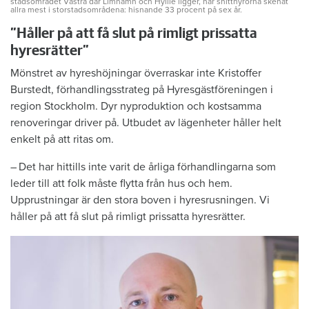
stadsområdet Västra där Limhamn och Hyllie ligger, har snitthyrorna skenat
allra mest i storstadsområdena: hisnande 33 procent på sex år.
”Håller på att få slut på rimligt prissatta
hyresrätter”
Mönstret av hyreshöjningar överraskar inte Kristoffer
Burstedt, förhandlingsstrateg på Hyresgästföreningen i
region Stockholm. Dyr nyproduktion och kostsamma
renoveringar driver på. Utbudet av lägenheter håller helt
enkelt på att ritas om.
– Det har hittills inte varit de årliga förhandlingarna som
leder till att folk måste flytta från hus och hem.
Upprustningar är den stora boven i hyresrusningen. Vi
håller på att få slut på rimligt prissatta hyresrätter.