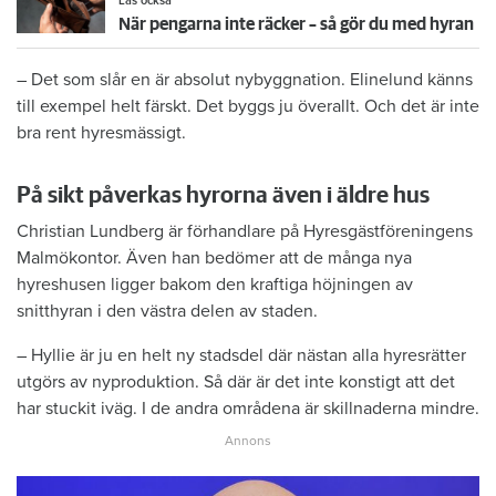
Läs också
När pengarna inte räcker – så gör du med hyran
– Det som slår en är absolut nybyggnation. Elinelund känns
till exempel helt färskt. Det byggs ju överallt. Och det är inte
bra rent hyresmässigt.
På sikt påverkas hyrorna även i äldre hus
Christian Lundberg är förhandlare på Hyresgästföreningens
Malmökontor. Även han bedömer att de många nya
hyreshusen ligger bakom den kraftiga höjningen av
snitthyran i den västra delen av staden.
– Hyllie är ju en helt ny stadsdel där nästan alla hyresrätter
utgörs av nyproduktion. Så där är det inte konstigt att det
har stuckit iväg. I de andra områdena är skillnaderna mindre.