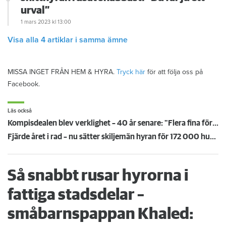
urval”
1 mars 2023
kl 13:00
Visa alla 4 artiklar i samma ämne
MISSA INGET FRÅN HEM & HYRA.
Tryck här
för att följa oss på
Facebook.
Läs också
Kompisdealen blev verklighet – 40 år senare: "Flera fina fördelar med att dela bostad"
Fjärde året i rad – nu sätter skiljemän hyran för 172 000 hushåll
Så snabbt rusar hyrorna i
fattiga stadsdelar –
småbarnspappan Khaled: