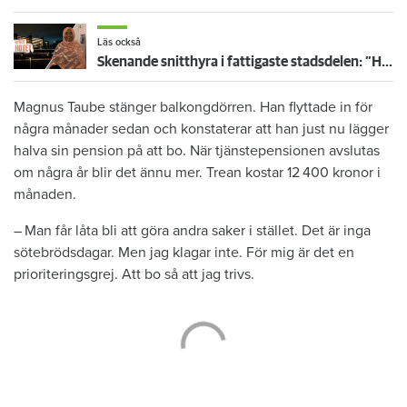
Läs också
Skenande snitthyra i fattigaste stadsdelen: ”Håller på att få slut på rimligt prissatta hyresrätter”
Magnus Taube stänger balkongdörren. Han flyttade in för
några månader sedan och konstaterar att han just nu lägger
halva sin pension på att bo. När tjänstepensionen avslutas
om några år blir det ännu mer. Trean kostar 12 400 kronor i
månaden.
– Man får låta bli att göra andra saker i stället. Det är inga
sötebrödsdagar. Men jag klagar inte. För mig är det en
prioriteringsgrej. Att bo så att jag trivs.