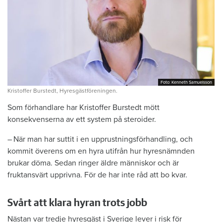
Foto: Kenneth Samuelsson
Foto: Kenneth Samuelsson
Kristoffer Burstedt, Hyresgästföreningen.
Som förhandlare har Kristoffer Burstedt mött
konsekvenserna av ett system på steroider.
– När man har suttit i en upprustningsförhandling, och
kommit överens om en hyra utifrån hur hyresnämnden
brukar döma. Sedan ringer äldre människor och är
fruktansvärt upprivna. För de har inte råd att bo kvar.
Svårt att klara hyran trots jobb
Nästan var tredje hyresgäst i Sverige lever i risk för