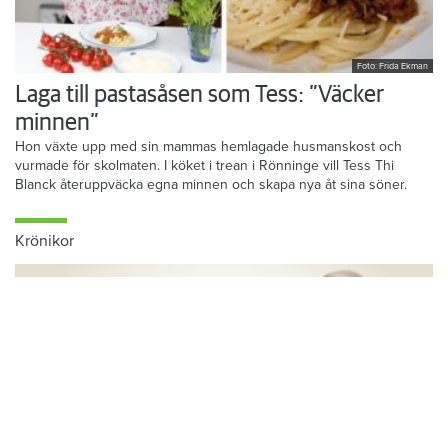
Foto: Frida Ekman
Laga till pastasåsen som Tess: ”Väcker
minnen”
Hon växte upp med sin mammas hemlagade husmanskost och
vurmade för skolmaten. I köket i trean i Rönninge vill Tess Thi
Blanck återuppväcka egna minnen och skapa nya åt sina söner.
Krönikor