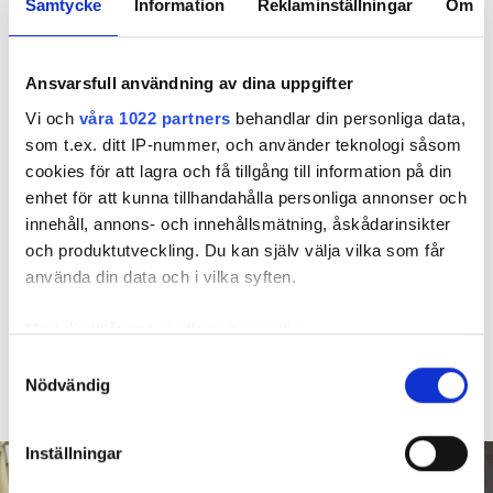
600 kronor dyrare att bo efter vattenskada i Varberg
Samtycke
Information
Reklaminställningar
Om
Anmälde inte vattenskadat badrum på fem år – krävs på 125 000 kronor
Ansvarsskyddet – en viktig del i hemförsäkringen
Ansvarsfull användning av dina uppgifter
Kompisdealen blev verklighet – 40 år senare: "Flera fina fördelar med att dela bostad"
Vi och
våra 1022 partners
behandlar din personliga data,
Kvinna kapade lägenhet efter vräkningsbeslut – får betala 50 000
som t.ex. ditt IP-nummer, och använder teknologi såsom
cookies för att lagra och få tillgång till information på din
enhet för att kunna tillhandahålla personliga annonser och
Larmade inte om spricka i
innehåll, annons- och innehållsmätning, åskådarinsikter
duschen – vräks efter 30 år
och produktutveckling. Du kan själv välja vilka som får
använda din data och i vilka syften.
4 AUGUSTI
KL 08:30
Hyresgästen larmade inte om en spricka i
BÅSTAD
Med din tillåtelse skulle vi även vilja:
duschen som medförde en omfattande vattenskada. Nu
Samla in information om din geografiska plats
Samtyckesval
måste han lämna lägenheten efter drygt 30 år men får
Nödvändig
som kan ha en noggrannhet på upp till flera meter
längre tid på sig att flytta efter att domen överklagats.
Identifiera din enhet genom att aktivt skanna den
för specifika kännetecken (fingeravtryck)
Inställningar
Ta reda på mer om hur dina personliga uppgifter