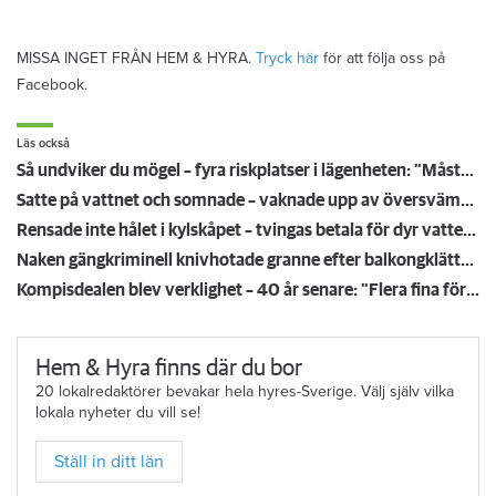
MISSA INGET FRÅN HEM & HYRA.
Tryck här
för att följa oss på
Facebook.
Läs också
Så undviker du mögel – fyra riskplatser i lägenheten: ”Måste städa bort”
Satte på vattnet och somnade – vaknade upp av översvämning hos grannen
Rensade inte hålet i kylskåpet – tvingas betala för dyr vattenskada
Naken gängkriminell knivhotade granne efter balkongklättring
Kompisdealen blev verklighet – 40 år senare: "Flera fina fördelar med att dela bostad"
Hem & Hyra finns där du bor
20 lokalredaktörer bevakar hela hyres-Sverige. Välj själv vilka
lokala nyheter du vill se!
Ställ in ditt län