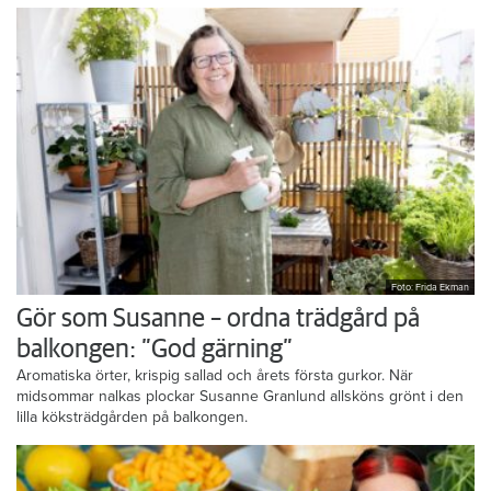
Foto: Frida Ekman
Gör som Susanne – ordna trädgård på
balkongen: ”God gärning”
Aromatiska örter, krispig sallad och årets första gurkor. När
midsommar nalkas plockar Susanne Granlund allsköns grönt i den
lilla köksträdgården på balkongen.