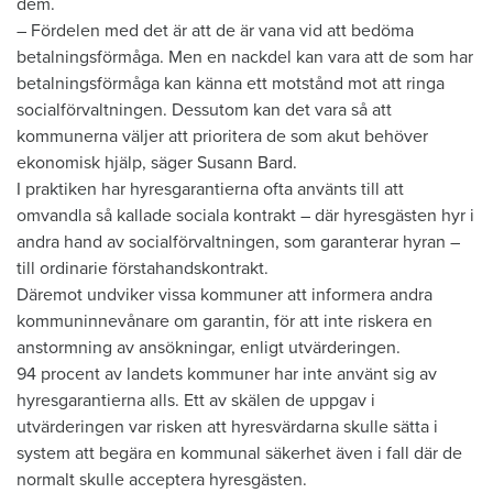
dem.
– Fördelen med det är att de är vana vid att bedöma
betalningsförmåga. Men en nackdel kan vara att de som har
betalningsförmåga kan känna ett motstånd mot att ringa
socialförvaltningen. Dessutom kan det vara så att
kommunerna väljer att prioritera de som akut behöver
ekonomisk hjälp, säger Susann Bard.
I praktiken har hyresgarantierna ofta använts till att
omvandla så kallade sociala kontrakt – där hyresgästen hyr i
andra hand av socialförvaltningen, som garanterar hyran –
till ordinarie förstahandskontrakt.
Däremot undviker vissa kommuner att informera andra
kommuninnevånare om garantin, för att inte riskera en
anstormning av ansökningar, enligt utvärderingen.
94 procent av landets kommuner har inte använt sig av
hyresgarantierna alls. Ett av skälen de uppgav i
utvärderingen var risken att hyresvärdarna skulle sätta i
system att begära en kommunal säkerhet även i fall där de
normalt skulle acceptera hyresgästen.