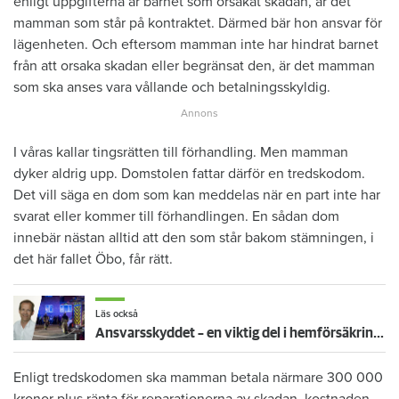
enligt uppgifterna är barnet som orsakat skadan, är det
mamman som står på kontraktet. Därmed bär hon ansvar för
lägenheten. Och eftersom mamman inte har hindrat barnet
från att orsaka skadan eller begränsat den, är det mamman
som ska anses vara vållande och betalningsskyldig.
I våras kallar tingsrätten till förhandling. Men mamman
dyker aldrig upp. Domstolen fattar därför en tredskodom.
Det vill säga en dom som kan meddelas när en part inte har
svarat eller kommer till förhandlingen. En sådan dom
innebär nästan alltid att den som står bakom stämningen, i
det här fallet Öbo, får rätt.
Läs också
Ansvarsskyddet – en viktig del i hemförsäkringen
Enligt tredskodomen ska mamman betala närmare 300 000