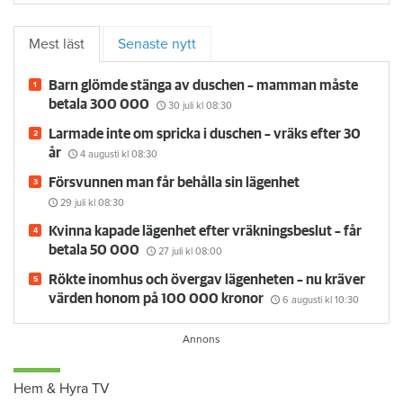
Mest läst
Senaste nytt
Barn glömde stänga av duschen – mamman måste
betala 300 000
30 juli
kl 08:30
Larmade inte om spricka i duschen – vräks efter 30
år
4 augusti
kl 08:30
Försvunnen man får behålla sin lägenhet
29 juli
kl 08:30
Kvinna kapade lägenhet efter vräkningsbeslut – får
betala 50 000
27 juli
kl 08:00
Rökte inomhus och övergav lägenheten – nu kräver
värden honom på 100 000 kronor
6 augusti
kl 10:30
Hem & Hyra TV