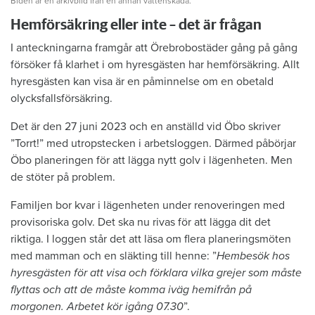
Biden är en arkivbild från en annan vattenskada.
Hemförsäkring eller inte – det är frågan
I anteckningarna framgår att Örebrobostäder gång på gång
försöker få klarhet i om hyresgästen har hemförsäkring. Allt
hyresgästen kan visa är en påminnelse om en obetald
olycksfallsförsäkring.
Det är den 27 juni 2023 och en anställd vid Öbo skriver
”Torrt!” med utropstecken i arbetsloggen. Därmed påbörjar
Öbo planeringen för att lägga nytt golv i lägenheten. Men
de stöter på problem.
Familjen bor kvar i lägenheten under renoveringen med
provisoriska golv. Det ska nu rivas för att lägga dit det
riktiga. I loggen står det att läsa om flera planeringsmöten
med mamman och en släkting till henne: ”
Hembesök hos
hyresgästen för att visa och förklara vilka grejer som måste
flyttas och att de måste komma iväg hemifrån på
morgonen. Arbetet kör igång 07.30
”.