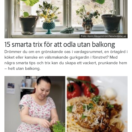
Foto: Karin Hasselström/Newbotanic.se
15 smarta trix för att odla utan balkong
Drömmer du om en grönskande oas i vardagsrummet, en örtagård i
köket eller kanske en välsmakande gurkgardin i fönstret? Med
några smarta tips och trix kan du skapa ett vackert, prunkande hem
– helt utan balkong.