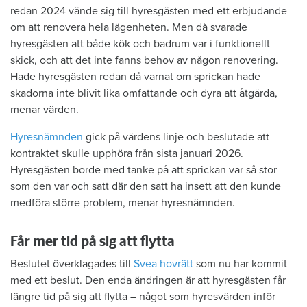
redan 2024 vände sig till hyresgästen med ett erbjudande
om att renovera hela lägenheten. Men då svarade
hyresgästen att både kök och badrum var i funktionellt
skick, och att det inte fanns behov av någon renovering.
Hade hyresgästen redan då varnat om sprickan hade
skadorna inte blivit lika omfattande och dyra att åtgärda,
menar värden.
Hyresnämnden
gick på värdens linje och beslutade att
kontraktet skulle upphöra från sista januari 2026.
Hyresgästen borde med tanke på att sprickan var så stor
som den var och satt där den satt ha insett att den kunde
medföra större problem, menar hyresnämnden.
Får mer tid på sig att flytta
Beslutet överklagades till
Svea hovrätt
som nu har kommit
med ett beslut. Den enda ändringen är att hyresgästen får
längre tid på sig att flytta – något som hyresvärden inför