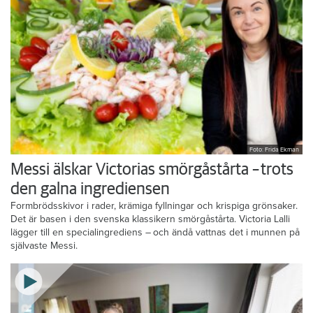
Foto: Frida Ekman
Messi älskar Victorias smörgåstårta – trots
den galna ingrediensen
Formbrödsskivor i rader, krämiga fyllningar och krispiga grönsaker.
Det är basen i den svenska klassikern smörgåstårta. Victoria Lalli
lägger till en specialingrediens – och ändå vattnas det i munnen på
självaste Messi.