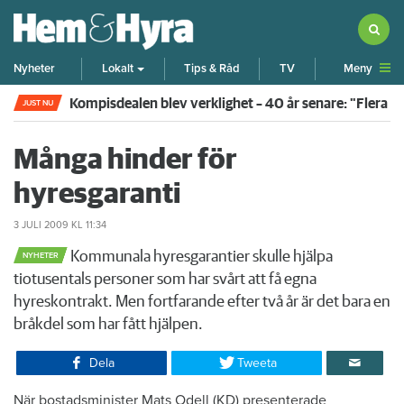
Meny
Nyheter
Lokalt
Tips & Råd
TV
Kompisdealen blev verklighet – 40 år senare: "Flera f
JUST NU
Många hinder för
hyresgaranti
3 JULI 2009
KL 11:34
Kommunala hyresgarantier skulle hjälpa
NYHETER
tiotusentals personer som har svårt att få egna
hyreskontrakt. Men fortfarande efter två år är det bara en
bråkdel som har fått hjälpen.
Dela
Tweeta
När bostadsminister Mats Odell (KD) presenterade