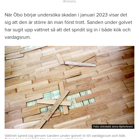
När Öbo börjar undersöka skadan i januari 2023 visar det
sig att den är större än man först trott. Sanden under golvet
har sugit upp vattnet så att det spridit sig in i både kök och
vardagsrum.
Foto: Arkivbild: Anna Rytterbrant
Foto: Arkivbild: Anna Rytterbrant
Vattnet spred sig genom sanden under golvet in till vardagsrum och kök.