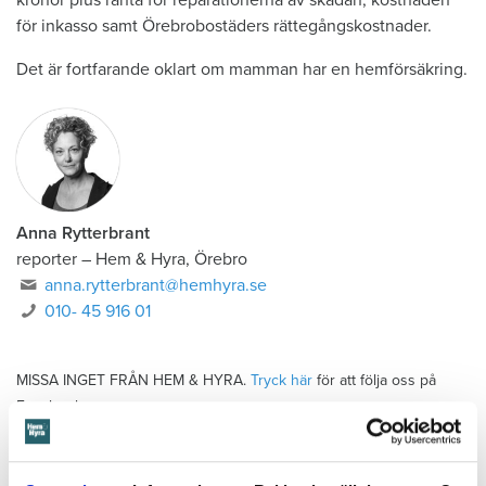
kronor plus ränta för reparationerna av skadan, kostnaden
för inkasso samt Örebrobostäders rättegångskostnader.
Det är fortfarande oklart om mamman har en hemförsäkring.
Anna Rytterbrant
reporter
–
Hem & Hyra, Örebro
anna.rytterbrant@hemhyra.se
010- 45 916 01
MISSA INGET FRÅN HEM & HYRA.
Tryck här
för att följa oss på
Facebook.
Läs också