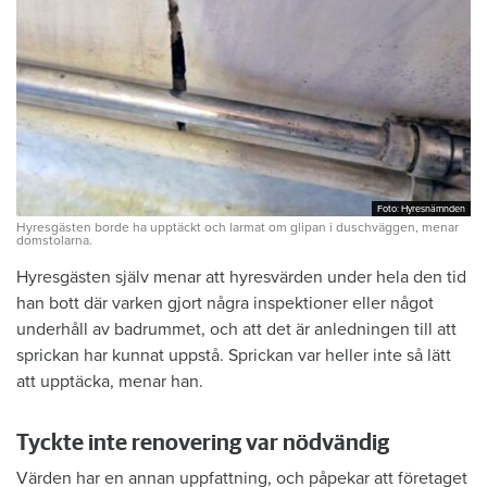
Foto: Hyresnämnden
Foto: Hyresnämnden
Hyresgästen borde ha upptäckt och larmat om glipan i duschväggen, menar
domstolarna.
Hyresgästen själv menar att hyresvärden under hela den tid
han bott där varken gjort några inspektioner eller något
underhåll av badrummet, och att det är anledningen till att
sprickan har kunnat uppstå. Sprickan var heller inte så lätt
att upptäcka, menar han.
Tyckte inte renovering var nödvändig
Värden har en annan uppfattning, och påpekar att företaget