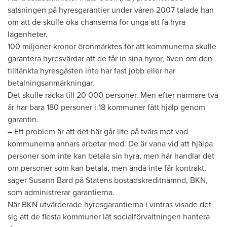
satsningen på hyresgarantier under våren 2007 talade han
om att de skulle öka chanserna för unga att få hyra
lägenheter.
100 miljoner kronor öronmärktes för att kommunerna skulle
garantera hyresvärdar att de får in sina hyror, även om den
tilltänkta hyresgästen inte har fast jobb eller har
betalningsanmärkningar.
Det skulle räcka till 20 000 personer. Men efter närmare två
år har bara 180 personer i 18 kommuner fått hjälp genom
garantin.
– Ett problem är att det här går lite på tvärs mot vad
kommunerna annars arbetar med. De är vana vid att hjälpa
personer som inte kan betala sin hyra, men här handlar det
om personer som kan betala, men ändå inte får kontrakt,
säger Susann Bard på Statens bostadskreditnämnd, BKN,
som administrerar garantierna.
När BKN utvärderade hyresgarantierna i vintras visade det
sig att de flesta kommuner lät socialförvaltningen hantera