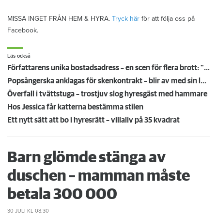
MISSA INGET FRÅN HEM & HYRA.
Tryck här
för att följa oss på
Facebook.
Läs också
Författarens unika bostadsadress – en scen för flera brott: "Mordet skedde i mitt gamla vardagsrum"
Popsångerska anklagas för skenkontrakt – blir av med sin lägenhet
Överfall i tvättstuga – trostjuv slog hyresgäst med hammare
Hos Jessica får katterna bestämma stilen
Ett nytt sätt att bo i hyresrätt – villaliv på 35 kvadrat
Barn glömde stänga av
duschen – mamman måste
betala 300 000
30 JULI
KL 08:30