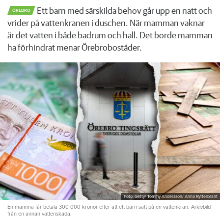
Ett barn med särskilda behov går upp en natt och
ÖREBRO
vrider på vattenkranen i duschen. När mamman vaknar
är det vatten i både badrum och hall. Det borde mamman
ha förhindrat menar Örebrobostäder.
Foto: Getty/ Tommy Andersson/ Anna Rytterbrant
En mamma får betala 300 000 kronor efter att ett barn satt på en vattenkran. Arkivbild
från en annan vattenskada.