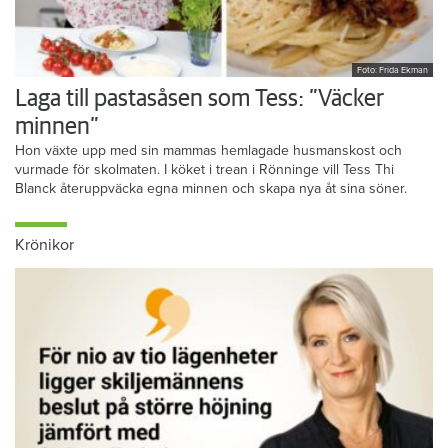
Foto: Frida Ekman
Laga till pastasåsen som Tess: ”Väcker
minnen”
Hon växte upp med sin mammas hemlagade husmanskost och
vurmade för skolmaten. I köket i trean i Rönninge vill Tess Thi
Blanck återuppväcka egna minnen och skapa nya åt sina söner.
Krönikor