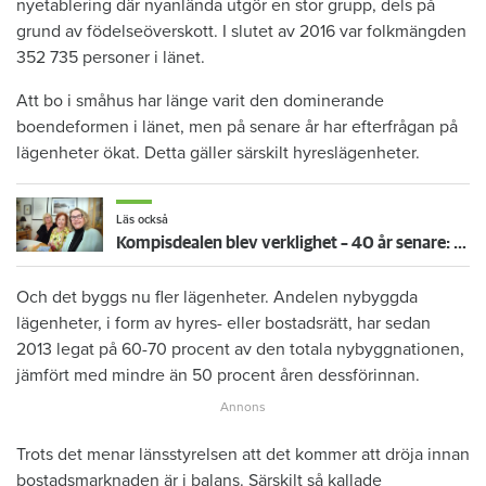
nyetablering där nyanlända utgör en stor grupp, dels på
grund av födelseöverskott. I slutet av 2016 var folkmängden
352 735 personer i länet.
Att bo i småhus har länge varit den dominerande
boendeformen i länet, men på senare år har efterfrågan på
lägenheter ökat. Detta gäller särskilt hyreslägenheter.
Läs också
Kompisdealen blev verklighet – 40 år senare: "Flera fina fördelar med att dela bostad"
Och det byggs nu fler lägenheter. Andelen nybyggda
lägenheter, i form av hyres- eller bostadsrätt, har sedan
2013 legat på 60-70 procent av den totala nybyggnationen,
jämfört med mindre än 50 procent åren dessförinnan.
Trots det menar länsstyrelsen att det kommer att dröja innan
bostadsmarknaden är i balans. Särskilt så kallade