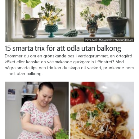
Foto: Karin Hasselström/Newbotanic.se
15 smarta trix för att odla utan balkong
Drömmer du om en grönskande oas i vardagsrummet, en örtagård i
köket eller kanske en välsmakande gurkgardin i fönstret? Med
några smarta tips och trix kan du skapa ett vackert, prunkande hem
– helt utan balkong.