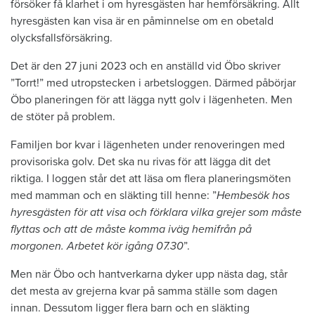
försöker få klarhet i om hyresgästen har hemförsäkring. Allt
hyresgästen kan visa är en påminnelse om en obetald
olycksfallsförsäkring.
Det är den 27 juni 2023 och en anställd vid Öbo skriver
”Torrt!” med utropstecken i arbetsloggen. Därmed påbörjar
Öbo planeringen för att lägga nytt golv i lägenheten. Men
de stöter på problem.
Familjen bor kvar i lägenheten under renoveringen med
provisoriska golv. Det ska nu rivas för att lägga dit det
riktiga. I loggen står det att läsa om flera planeringsmöten
med mamman och en släkting till henne: ”
Hembesök hos
hyresgästen för att visa och förklara vilka grejer som måste
flyttas och att de måste komma iväg hemifrån på
morgonen. Arbetet kör igång 07.30
”.
Men när Öbo och hantverkarna dyker upp nästa dag, står
det mesta av grejerna kvar på samma ställe som dagen
innan. Dessutom ligger flera barn och en släkting