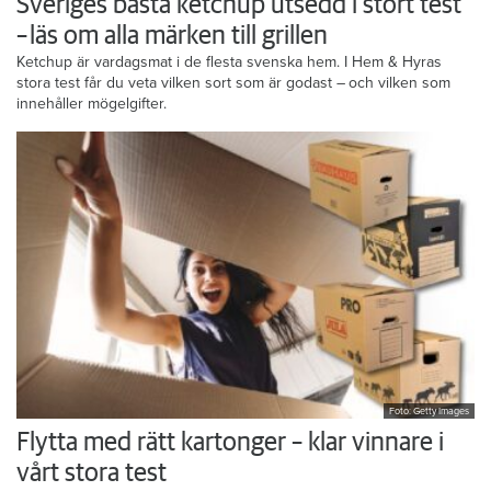
Sveriges bästa ketchup utsedd i stort test
– läs om alla märken till grillen
Ketchup är vardagsmat i de flesta svenska hem. I Hem & Hyras
stora test får du veta vilken sort som är godast – och vilken som
innehåller mögelgifter.
Foto: Getty Images
Flytta med rätt kartonger – klar vinnare i
vårt stora test