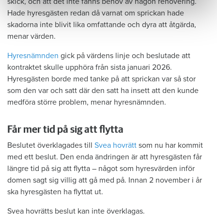
skick, och att det inte fanns behov av någon renovering.
Hade hyresgästen redan då varnat om sprickan hade
skadorna inte blivit lika omfattande och dyra att åtgärda,
menar värden.
Hyresnämnden
gick på värdens linje och beslutade att
kontraktet skulle upphöra från sista januari 2026.
Hyresgästen borde med tanke på att sprickan var så stor
som den var och satt där den satt ha insett att den kunde
medföra större problem, menar hyresnämnden.
Får mer tid på sig att flytta
Beslutet överklagades till
Svea hovrätt
som nu har kommit
med ett beslut. Den enda ändringen är att hyresgästen får
längre tid på sig att flytta – något som hyresvärden inför
domen sagt sig villig att gå med på. Innan 2 november i år
ska hyresgästen ha flyttat ut.
Svea hovrätts beslut kan inte överklagas.