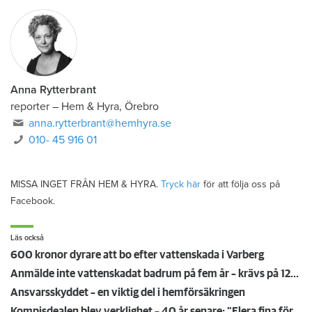
Anna Rytterbrant
reporter
–
Hem & Hyra, Örebro
anna.rytterbrant@hemhyra.se
010- 45 916 01
MISSA INGET FRÅN HEM & HYRA.
Tryck här
för att följa oss på
Facebook.
Läs också
600 kronor dyrare att bo efter vattenskada i Varberg
Anmälde inte vattenskadat badrum på fem år – krävs på 125 000 kronor
Ansvarsskyddet – en viktig del i hemförsäkringen
Kompisdealen blev verklighet – 40 år senare: "Flera fina fördelar med att dela bostad"