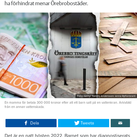
ha förhindrat menar Örebrobostäder.
Foto: Getty/ Tommy Andersson/ Anna Rytterbrant
En mamma får betala 300 000 kronor efter att ett barn satt på en vattenkran. Arkivbild
från en annan vattenskada.
Dela
Tweeta
Det är en natt hösten 2022. Barnet som har diagnostiserats