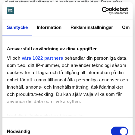
plastmattan på väggen i duschen upptäcktes. Strax efter
detta lät värden ett företag göra en besiktning av
badrummet. Då upptäcktes att vatten läckt från den trasiga
svetsskarven under en längre tid och orsakat omfattande
Samtycke
Information
Reklaminställningar
Om
vattenskador.
Därför sade den privata hyresvärden upp hyreskontraktet
Ansvarsfull användning av dina uppgifter
med hänvisning till att hyresgästen inte iakttagit sin så
kallade vårdplikt (se faktaruta). Eftersom han inte gick med
Vi och
våra 1022 partners
behandlar din personliga data,
på att flytta fick hyresnämnden i Malmö pröva
som t.ex. ditt IP-nummer, och använder teknologi såsom
uppsägningen.
cookies för att lagra och få tillgång till information på din
enhet för att kunna tillhandahålla personliga annonser och
innehåll, annons- och innehållsmätning, åskådarinsikter
och produktutveckling. Du kan själv välja vilka som får
använda din data och i vilka syften.
Med din tillåtelse skulle vi även vilja:
Samla in information om din geografiska plats
Samtyckesval
Nödvändig
som kan ha en noggrannhet på upp till flera meter