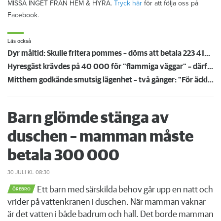
MISSA INGET FRÅN HEM & HYRA.
Tryck här
för att följa oss på
Facebook.
Läs också
Dyr måltid: Skulle fritera pommes – döms att betala 223 419 kronor för köksbrand
Hyresgäst krävdes på 40 000 för "flammiga väggar" – därför höll inte värdens bevis i rätten
Mitthem godkände smutsig lägenhet – två gånger: "För äckligt för att flytta in"
Barn glömde stänga av
duschen – mamman måste
betala 300 000
30 JULI
KL 08:30
Ett barn med särskilda behov går upp en natt och
ÖREBRO
vrider på vattenkranen i duschen. När mamman vaknar
är det vatten i både badrum och hall. Det borde mamman