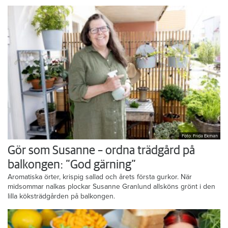
Foto: Frida Ekman
Gör som Susanne – ordna trädgård på
balkongen: ”God gärning”
Aromatiska örter, krispig sallad och årets första gurkor. När
midsommar nalkas plockar Susanne Granlund allsköns grönt i den
lilla köksträdgården på balkongen.