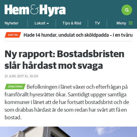
Meny
Nyheter
Lokalt
Tips & Råd
TV
Hade 14 hundar, undulat och sköldpadda – i en tvår
JUST NU
Ny rapport: Bostadsbristen
slår hårdast mot svaga
21 JUNI 2017
KL 10:04
Befolkningen i länet växer och efterfrågan på
JÖNKÖPING
framförallt hyresrätter ökar. Samtidigt uppger samtliga
kommuner i länet att de har fortsatt bostadsbrist och de
som drabbas hårdast är de som redan har svårt att få en
bostad.