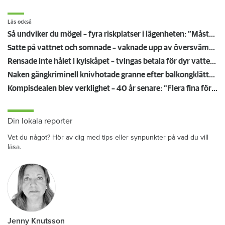
Läs också
Så undviker du mögel – fyra riskplatser i lägenheten: ”Måste städa bort”
Satte på vattnet och somnade – vaknade upp av översvämning hos grannen
Rensade inte hålet i kylskåpet – tvingas betala för dyr vattenskada
Naken gängkriminell knivhotade granne efter balkongklättring
Kompisdealen blev verklighet – 40 år senare: "Flera fina fördelar med att dela bostad"
Din lokala reporter
Vet du något? Hör av dig med tips eller synpunkter på vad du vill
läsa.
Jenny Knutsson