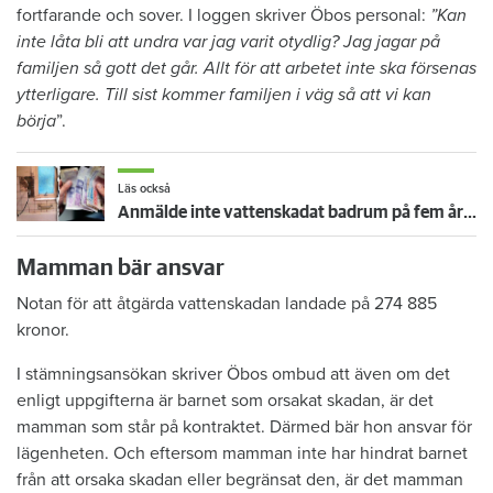
fortfarande och sover. I loggen skriver Öbos personal:
”Kan
inte låta bli att undra var jag varit otydlig? Jag jagar på
familjen så gott det går. Allt för att arbetet inte ska försenas
ytterligare. Till sist kommer familjen i väg så att vi kan
börja
”.
Läs också
Anmälde inte vattenskadat badrum på fem år – krävs på 125 000 kronor
Mamman bär ansvar
Notan för att åtgärda vattenskadan landade på 274 885
kronor.
I stämningsansökan skriver Öbos ombud att även om det
enligt uppgifterna är barnet som orsakat skadan, är det
mamman som står på kontraktet. Därmed bär hon ansvar för
lägenheten. Och eftersom mamman inte har hindrat barnet
från att orsaka skadan eller begränsat den, är det mamman