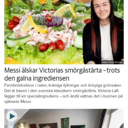
Foto: Frida Ekman
Messi älskar Victorias smörgåstårta – trots
den galna ingrediensen
Formbrödsskivor i rader, krämiga fyllningar och krispiga grönsaker.
Det är basen i den svenska klassikern smörgåstårta. Victoria Lalli
lägger till en specialingrediens – och ändå vattnas det i munnen på
självaste Messi.