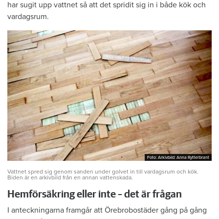
har sugit upp vattnet så att det spridit sig in i både kök och
vardagsrum.
Foto: Arkivbild: Anna Rytterbrant
Foto: Arkivbild: Anna Rytterbrant
Vattnet spred sig genom sanden under golvet in till vardagsrum och kök.
Biden är en arkivbild från en annan vattenskada.
Hemförsäkring eller inte – det är frågan
I anteckningarna framgår att Örebrobostäder gång på gång