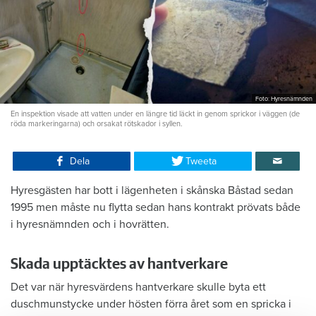
Foto: Hyresnämnden
En inspektion visade att vatten under en längre tid läckt in genom sprickor i väggen (de
röda markeringarna) och orsakat rötskador i syllen.
Dela
Tweeta
Hyresgästen har bott i lägenheten i skånska Båstad sedan
1995 men måste nu flytta sedan hans kontrakt prövats både
i hyresnämnden och i hovrätten.
Skada upptäcktes av hantverkare
Det var när hyresvärdens hantverkare skulle byta ett
duschmunstycke under hösten förra året som en spricka i