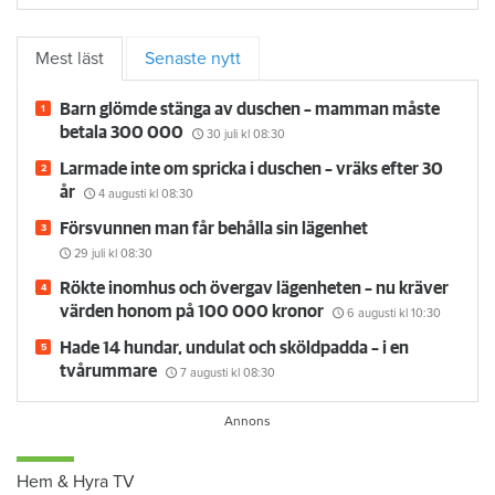
Mest läst
Senaste nytt
Barn glömde stänga av duschen – mamman måste
betala 300 000
30 juli
kl 08:30
Larmade inte om spricka i duschen – vräks efter 30
år
4 augusti
kl 08:30
Försvunnen man får behålla sin lägenhet
29 juli
kl 08:30
Rökte inomhus och övergav lägenheten – nu kräver
värden honom på 100 000 kronor
6 augusti
kl 10:30
Hade 14 hundar, undulat och sköldpadda – i en
tvårummare
7 augusti
kl 08:30
Hem & Hyra TV