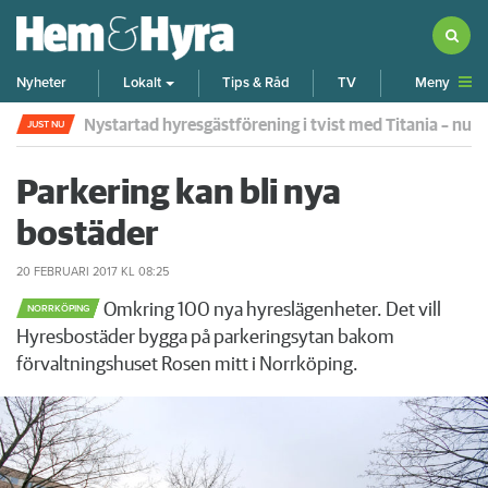
Meny
Nyheter
Lokalt
Tips & Råd
TV
Larmade inte om spricka i duschen – vräks efter 30 år
JUST NU
Parkering kan bli nya
bostäder
20 FEBRUARI 2017
KL 08:25
Omkring 100 nya hyreslägenheter. Det vill
NORRKÖPING
Hyresbostäder bygga på parkeringsytan bakom
förvaltningshuset Rosen mitt i Norrköping.