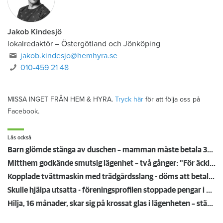
Jakob Kindesjö
lokalredaktör
–
Östergötland och Jönköping
jakob.kindesjo@hemhyra.se
010-459 21 48
MISSA INGET FRÅN HEM & HYRA.
Tryck här
för att följa oss på
Facebook.
Läs också
Barn glömde stänga av duschen – mamman måste betala 300 000
Mitthem godkände smutsig lägenhet – två gånger: "För äckligt för att flytta in"
Kopplade tvättmaskin med trädgårdsslang - döms att betala en miljon efter vattenskada
Skulle hjälpa utsatta - föreningsprofilen stoppade pengar i egen ficka
Hilja, 16 månader, skar sig på krossat glas i lägenheten – städmiss från tidigare hyresgäst