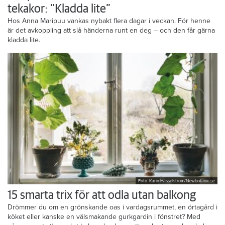
tekakor: ”Kladda lite”
Hos Anna Maripuu vankas nybakt flera dagar i veckan. För henne
är det avkoppling att slå händerna runt en deg – och den får gärna
kladda lite.
Foto: Karin Hasselström/Newbotanic.se
15 smarta trix för att odla utan balkong
Drömmer du om en grönskande oas i vardagsrummet, en örtagård i
köket eller kanske en välsmakande gurkgardin i fönstret? Med