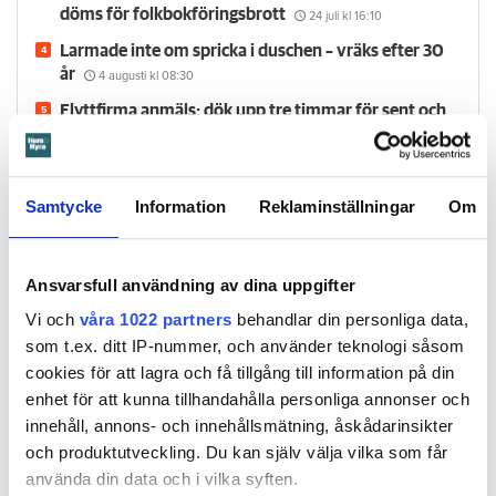
döms för folkbokföringsbrott
24 juli
kl 16:10
Larmade inte om spricka i duschen – vräks efter 30
år
4 augusti
kl 08:30
Flyttfirma anmäls: dök upp tre timmar för sent och
höjde priset på grund av bilköer
24 juli
kl 09:30
Samtycke
Information
Reklaminställningar
Om
Hem & Hyra TV
Ansvarsfull användning av dina uppgifter
Vi och
våra 1022 partners
behandlar din personliga data,
som t.ex. ditt IP-nummer, och använder teknologi såsom
cookies för att lagra och få tillgång till information på din
enhet för att kunna tillhandahålla personliga annonser och
innehåll, annons- och innehållsmätning, åskådarinsikter
och produktutveckling. Du kan själv välja vilka som får
använda din data och i vilka syften.