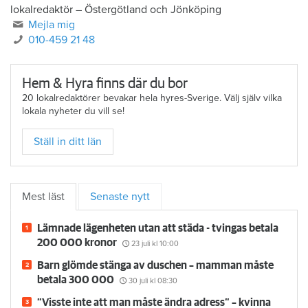
lokalredaktör
–
Östergötland och Jönköping
Mejla mig
010-459 21 48
Hem & Hyra finns där du bor
20 lokalredaktörer bevakar hela hyres-Sverige. Välj själv vilka
lokala nyheter du vill se!
Ställ in ditt län
Mest läst
Senaste nytt
Lämnade lägenheten utan att städa - tvingas betala
200 000 kronor
23 juli
kl 10:00
Barn glömde stänga av duschen – mamman måste
betala 300 000
30 juli
kl 08:30
”Visste inte att man måste ändra adress” – kvinna