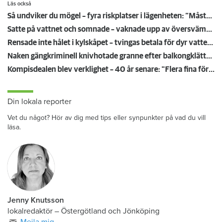
Läs också
Så undviker du mögel – fyra riskplatser i lägenheten: ”Måste städa bort”
Satte på vattnet och somnade – vaknade upp av översvämning hos grannen
Rensade inte hålet i kylskåpet – tvingas betala för dyr vattenskada
Naken gängkriminell knivhotade granne efter balkongklättring
Kompisdealen blev verklighet – 40 år senare: "Flera fina fördelar med att dela bostad"
Din lokala reporter
Vet du något? Hör av dig med tips eller synpunkter på vad du vill
läsa.
Jenny Knutsson
lokalredaktör
–
Östergötland och Jönköping
Mejla mig