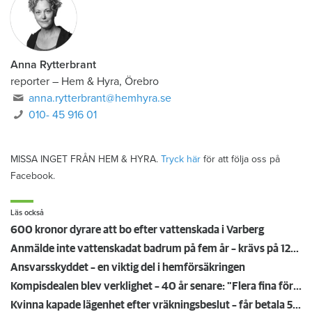
Anna Rytterbrant
reporter
–
Hem & Hyra, Örebro
anna.rytterbrant@hemhyra.se
010- 45 916 01
MISSA INGET FRÅN HEM & HYRA.
Tryck här
för att följa oss på
Facebook.
Läs också
600 kronor dyrare att bo efter vattenskada i Varberg
Anmälde inte vattenskadat badrum på fem år – krävs på 125 000 kronor
Ansvarsskyddet – en viktig del i hemförsäkringen
Kompisdealen blev verklighet – 40 år senare: "Flera fina fördelar med att dela bostad"
Kvinna kapade lägenhet efter vräkningsbeslut – får betala 50 000