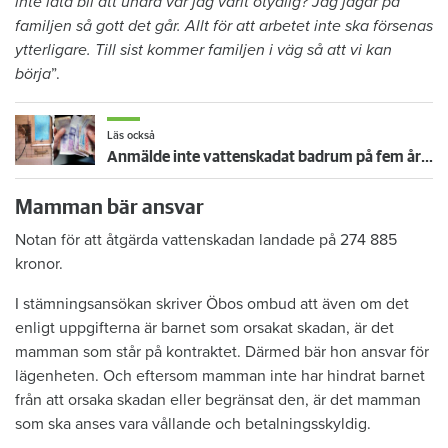
inte låta bli att undra var jag varit otydlig? Jag jagar på
familjen så gott det går. Allt för att arbetet inte ska försenas
ytterligare. Till sist kommer familjen i väg så att vi kan
börja
”.
Läs också
Anmälde inte vattenskadat badrum på fem år – krävs på 125 000 kronor
Mamman bär ansvar
Notan för att åtgärda vattenskadan landade på 274 885
kronor.
I stämningsansökan skriver Öbos ombud att även om det
enligt uppgifterna är barnet som orsakat skadan, är det
mamman som står på kontraktet. Därmed bär hon ansvar för
lägenheten. Och eftersom mamman inte har hindrat barnet
från att orsaka skadan eller begränsat den, är det mamman
som ska anses vara vållande och betalningsskyldig.