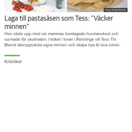
Foto: Frida Ekman
Laga till pastasåsen som Tess: ”Väcker
minnen”
Hon växte upp med sin mammas hemlagade husmanskost och
vurmade för skolmaten. I köket i trean i Rönninge vill Tess Thi
Blanck återuppväcka egna minnen och skapa nya åt sina söner.
Krönikor
Du läser:
Platen i Motala beredd avstå vinst för att få höja hyran