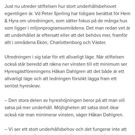
​Just nu utreder stiftelsen hur stort underhållsbehovet
egentligen är. Vd Peter Sjerling har tidigare berättat för Hem
& Hyra om utredningen, som sätter fokus på de många hus
som ligger i miljonprogramsområdena. Det man redan vet är
att underhållet är eftersatt eller att det behövs mer, framför
allt i områdena Ekön, Charlottenborg och Väster.
Utredningen i sig talar för ett allvarligt läge. När stiftelsen
också står beredd att räkna ner vinsten till ett minimum ser
Hyresgästföreningens Håkan Dahlgren att det både är ett
allvarligt läge och att ledningen försökt lägga fram ett
seriöst hyreskrav.
– Den stora delen av hyreshöjningen beror på att man vill
satsa på mer underhåll. Möjligheten att satsa stort ökar
också när man minimerar vinsten, säger Håkan Dahlgren.
– Vi ser ett stort underhållsbehov och det fungerar inte att