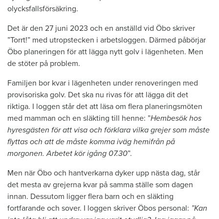
olycksfallsförsäkring.
Det är den 27 juni 2023 och en anställd vid Öbo skriver
”Torrt!” med utropstecken i arbetsloggen. Därmed påbörjar
Öbo planeringen för att lägga nytt golv i lägenheten. Men
de stöter på problem.
Familjen bor kvar i lägenheten under renoveringen med
provisoriska golv. Det ska nu rivas för att lägga dit det
riktiga. I loggen står det att läsa om flera planeringsmöten
med mamman och en släkting till henne: ”
Hembesök hos
hyresgästen för att visa och förklara vilka grejer som måste
flyttas och att de måste komma iväg hemifrån på
morgonen. Arbetet kör igång 07.30
”.
Men när Öbo och hantverkarna dyker upp nästa dag, står
det mesta av grejerna kvar på samma ställe som dagen
innan. Dessutom ligger flera barn och en släkting
fortfarande och sover. I loggen skriver Öbos personal:
”Kan