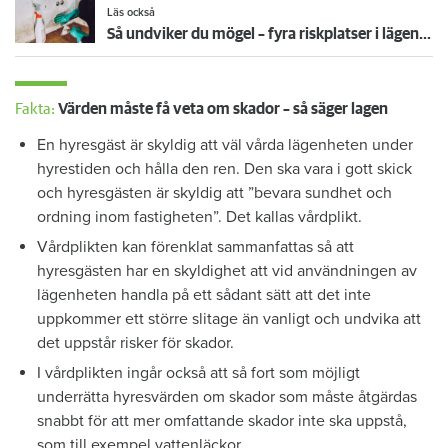
Läs också
Så undviker du mögel – fyra riskplatser i lägenheten: ”Måste städa bort”
Fakta:
Värden måste få veta om skador – så säger lagen
En hyresgäst är skyldig att väl vårda lägenheten under
hyrestiden och hålla den ren. Den ska vara i gott skick
och hyresgästen är skyldig att ”bevara sundhet och
ordning inom fastigheten”. Det kallas vårdplikt.
Vårdplikten kan förenklat sammanfattas så att
hyresgästen har en skyldighet att vid användningen av
lägenheten handla på ett sådant sätt att det inte
uppkommer ett större slitage än vanligt och undvika att
det uppstår risker för skador.
I vårdplikten ingår också att så fort som möjligt
underrätta hyresvärden om skador som måste åtgärdas
snabbt för att mer omfattande skador inte ska uppstå,
som till exempel vattenläckor.