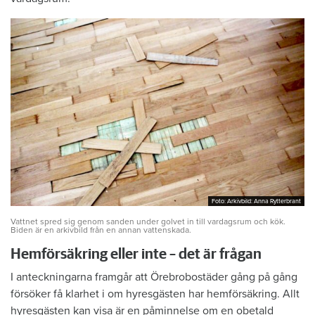
Foto: Arkivbild: Anna Rytterbrant
Foto: Arkivbild: Anna Rytterbrant
Vattnet spred sig genom sanden under golvet in till vardagsrum och kök.
Biden är en arkivbild från en annan vattenskada.
Hemförsäkring eller inte – det är frågan
I anteckningarna framgår att Örebrobostäder gång på gång
försöker få klarhet i om hyresgästen har hemförsäkring. Allt
hyresgästen kan visa är en påminnelse om en obetald