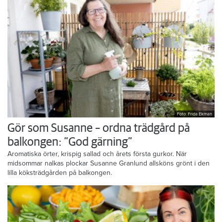
Foto: Frida Ekman
Gör som Susanne – ordna trädgård på
balkongen: ”God gärning”
Aromatiska örter, krispig sallad och årets första gurkor. När
midsommar nalkas plockar Susanne Granlund allsköns grönt i den
lilla köksträdgården på balkongen.