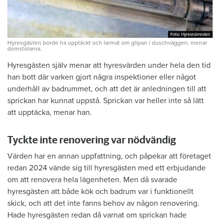
Foto: Hyresnämnden
Foto: Hyresnämnden
Hyresgästen borde ha upptäckt och larmat om glipan i duschväggen, menar
domstolarna.
Hyresgästen själv menar att hyresvärden under hela den tid
han bott där varken gjort några inspektioner eller något
underhåll av badrummet, och att det är anledningen till att
sprickan har kunnat uppstå. Sprickan var heller inte så lätt
att upptäcka, menar han.
Tyckte inte renovering var nödvändig
Värden har en annan uppfattning, och påpekar att företaget
redan 2024 vände sig till hyresgästen med ett erbjudande
om att renovera hela lägenheten. Men då svarade
hyresgästen att både kök och badrum var i funktionellt
skick, och att det inte fanns behov av någon renovering.
Hade hyresgästen redan då varnat om sprickan hade