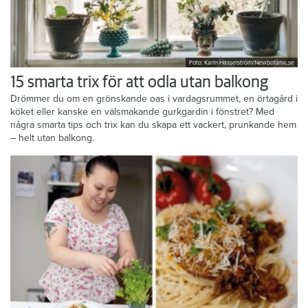
Foto: Karin Hasselström/Newbotanic.se
15 smarta trix för att odla utan balkong
Drömmer du om en grönskande oas i vardagsrummet, en örtagård i
köket eller kanske en välsmakande gurkgardin i fönstret? Med
några smarta tips och trix kan du skapa ett vackert, prunkande hem
– helt utan balkong.