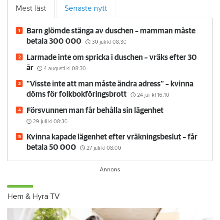
Mest läst
Senaste nytt
Barn glömde stänga av duschen – mamman måste
betala 300 000
30 juli
kl 08:30
Larmade inte om spricka i duschen – vräks efter 30
år
4 augusti
kl 08:30
”Visste inte att man måste ändra adress” – kvinna
döms för folkbokföringsbrott
24 juli
kl 16:10
Försvunnen man får behålla sin lägenhet
29 juli
kl 08:30
Kvinna kapade lägenhet efter vräkningsbeslut – får
betala 50 000
27 juli
kl 08:00
Hem & Hyra TV