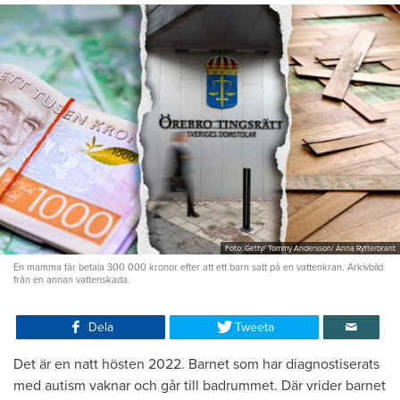
Foto: Getty/ Tommy Andersson/ Anna Rytterbrant
En mamma får betala 300 000 kronor efter att ett barn satt på en vattenkran. Arkivbild
från en annan vattenskada.
Dela
Tweeta
Det är en natt hösten 2022. Barnet som har diagnostiserats
med autism vaknar och går till badrummet. Där vrider barnet