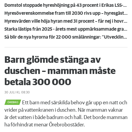
Domstol stoppade hyreshöjning på 43 procent i Erikas LSS-lägenhet – mamma Lena: ”Äntligen!”
Hyresöverenskommelse fram till 2030 rivs upp – hyresgäster känner sig svikna: "Jag går redan på knäna"
Hyresvärden ville höja hyran med 31 procent – får nej i hovrätten
Starka lästips från 2025 - årets mest uppmärksammade granskningar
Så blir de nya hyrorna för 22 000 smålänningar: ”Utvecklingen går åt rätt håll”
Barn glömde stänga av
duschen – mamman måste
betala 300 000
30 JULI
KL 08:30
Ett barn med särskilda behov går upp en natt och
ÖREBRO
vrider på vattenkranen i duschen. När mamman vaknar
är det vatten i både badrum och hall. Det borde mamman
ha förhindrat menar Örebrobostäder.