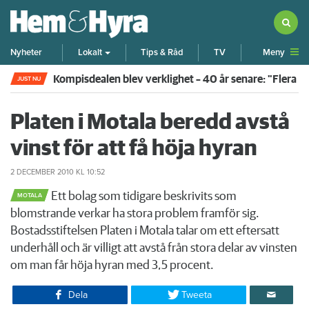
Meny
Nyheter
Lokalt
Tips & Råd
TV
Kompisdealen blev verklighet – 40 år senare: "Flera f
JUST NU
Platen i Motala beredd avstå
vinst för att få höja hyran
2 DECEMBER 2010
KL 10:52
Ett bolag som tidigare beskrivits som
MOTALA
blomstrande verkar ha stora problem framför sig.
Bostadsstiftelsen Platen i Motala talar om ett eftersatt
underhåll och är villigt att avstå från stora delar av vinsten
om man får höja hyran med 3,5 procent.
Dela
Tweeta