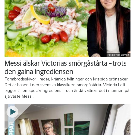
Foto: Frida Ekman
Messi älskar Victorias smörgåstårta – trots
den galna ingrediensen
Formbrödsskivor i rader, krämiga fyllningar och krispiga grönsaker.
Det är basen i den svenska klassikern smörgåstårta. Victoria Lalli
lägger till en specialingrediens – och ändå vattnas det i munnen på
självaste Messi.