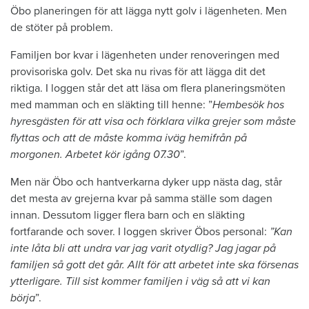
Öbo planeringen för att lägga nytt golv i lägenheten. Men
de stöter på problem.
Familjen bor kvar i lägenheten under renoveringen med
provisoriska golv. Det ska nu rivas för att lägga dit det
riktiga. I loggen står det att läsa om flera planeringsmöten
med mamman och en släkting till henne: ”
Hembesök hos
hyresgästen för att visa och förklara vilka grejer som måste
flyttas och att de måste komma iväg hemifrån på
morgonen. Arbetet kör igång 07.30
”.
Men när Öbo och hantverkarna dyker upp nästa dag, står
det mesta av grejerna kvar på samma ställe som dagen
innan. Dessutom ligger flera barn och en släkting
fortfarande och sover. I loggen skriver Öbos personal:
”Kan
inte låta bli att undra var jag varit otydlig? Jag jagar på
familjen så gott det går. Allt för att arbetet inte ska försenas
ytterligare. Till sist kommer familjen i väg så att vi kan
börja
”.