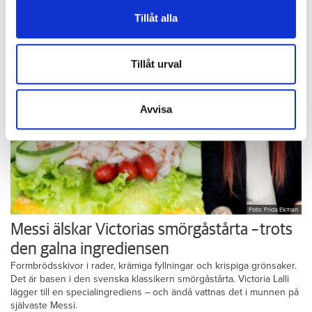
midsommar nalkas plockar Susanne Granlund allsköns grönt i den
vidarebefordrar även sådana identifierare och annan
lilla köksträdgården på balkongen.
Tillåt alla
information från din enhet till de sociala medier och
annons- och analysföretag som vi samarbetar med.
Dessa kan i sin tur kombinera informationen med annan
Tillåt urval
information som du har tillhandahållit eller som de har
samlat in när du har använt deras tjänster.
Avvisa
Foto: Frida Ekman
Messi älskar Victorias smörgåstårta – trots
den galna ingrediensen
Formbrödsskivor i rader, krämiga fyllningar och krispiga grönsaker.
Det är basen i den svenska klassikern smörgåstårta. Victoria Lalli
lägger till en specialingrediens – och ändå vattnas det i munnen på
självaste Messi.