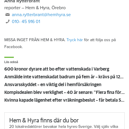
Anna Rytterbrant
reporter
–
Hem & Hyra, Örebro
anna.rytterbrant@hemhyra.se
010- 45 916 01
MISSA INGET FRÅN HEM & HYRA.
Tryck här
för att följa oss på
Facebook.
Läs också
600 kronor dyrare att bo efter vattenskada i Varberg
Anmälde inte vattenskadat badrum på fem år – krävs på 125 000 kronor
Ansvarsskyddet – en viktig del i hemförsäkringen
Kompisdealen blev verklighet – 40 år senare: "Flera fina fördelar med att dela bostad"
Kvinna kapade lägenhet efter vräkningsbeslut – får betala 50 000
Hem & Hyra finns där du bor
20 lokalredaktörer bevakar hela hyres-Sverige. Välj själv vilka