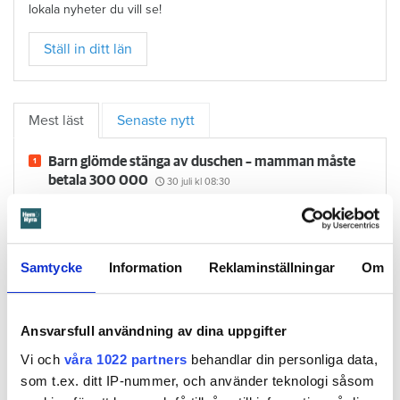
lokala nyheter du vill se!
Ställ in ditt län
Mest läst
Senaste nytt
Barn glömde stänga av duschen – mamman måste
betala 300 000
30 juli
kl 08:30
Larmade inte om spricka i duschen – vräks efter 30
år
4 augusti
kl 08:30
”Visste inte att man måste ändra adress” – kvinna
Samtycke
Information
Reklaminställningar
Om
döms för folkbokföringsbrott
24 juli
kl 16:10
Flyttfirma anmäls: dök upp tre timmar för sent och
höjde priset på grund av bilköer
24 juli
kl 09:30
Ansvarsfull användning av dina uppgifter
Försvunnen man får behålla sin lägenhet
Vi och
våra 1022 partners
behandlar din personliga data,
29 juli
kl 08:30
som t.ex. ditt IP-nummer, och använder teknologi såsom