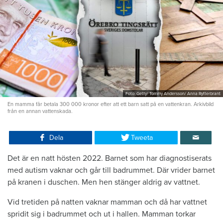
Foto: Getty/ Tommy Andersson/ Anna Rytterbrant
En mamma får betala 300 000 kronor efter att ett barn satt på en vattenkran. Arkivbild
från en annan vattenskada.
Dela
Tweeta
Det är en natt hösten 2022. Barnet som har diagnostiserats
med autism vaknar och går till badrummet. Där vrider barnet
på kranen i duschen. Men hen stänger aldrig av vattnet.
Vid tretiden på natten vaknar mamman och då har vattnet
spridit sig i badrummet och ut i hallen. Mamman torkar