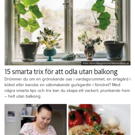
Foto: Karin Hasselström/Newbotanic.se
15 smarta trix för att odla utan balkong
Drömmer du om en grönskande oas i vardagsrummet, en örtagård i
köket eller kanske en välsmakande gurkgardin i fönstret? Med
några smarta tips och trix kan du skapa ett vackert, prunkande hem
– helt utan balkong.