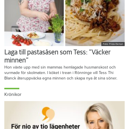
Foto: Frida Ekman
Laga till pastasåsen som Tess: ”Väcker
minnen”
Hon växte upp med sin mammas hemlagade husmanskost och
vurmade för skolmaten. I köket i trean i Rönninge vill Tess Thi
Blanck återuppväcka egna minnen och skapa nya åt sina söner.
Krönikor