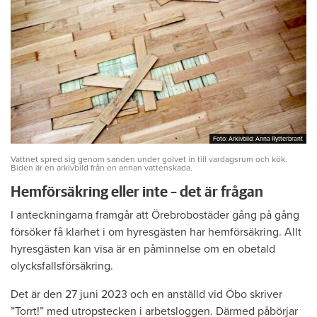
Foto: Arkivbild: Anna Rytterbrant
Foto: Arkivbild: Anna Rytterbrant
Vattnet spred sig genom sanden under golvet in till vardagsrum och kök.
Biden är en arkivbild från en annan vattenskada.
Hemförsäkring eller inte – det är frågan
I anteckningarna framgår att Örebrobostäder gång på gång
försöker få klarhet i om hyresgästen har hemförsäkring. Allt
hyresgästen kan visa är en påminnelse om en obetald
olycksfallsförsäkring.
Det är den 27 juni 2023 och en anställd vid Öbo skriver
”Torrt!” med utropstecken i arbetsloggen. Därmed påbörjar