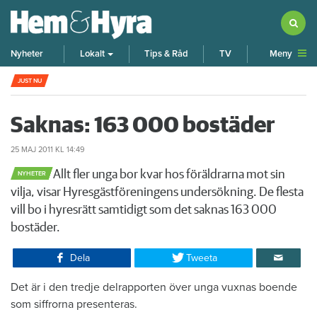
Meny
Nyheter
Lokalt
Tips & Råd
TV
Rökte inomhus och övergav lägenheten – nu kräver 
JUST NU
Saknas: 163 000 bostäder
25 MAJ 2011
KL 14:49
​Allt fler unga bor kvar hos föräldrarna mot sin
NYHETER
vilja, visar Hyresgästföreningens undersökning. De flesta
vill bo i hyresrätt samtidigt som det saknas 163 000
bostäder.
Dela
Tweeta
​Det är i den tredje delrapporten över unga vuxnas boende
som siffrorna presenteras.