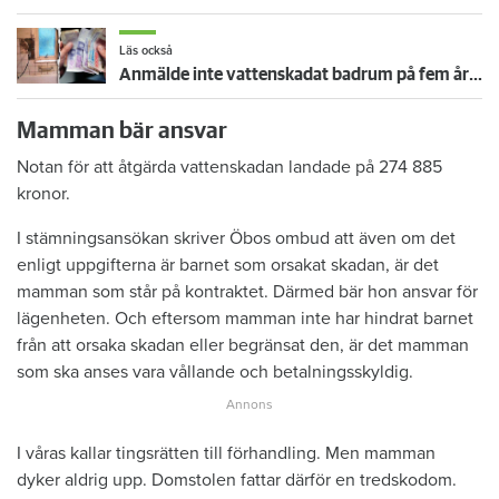
Läs också
Anmälde inte vattenskadat badrum på fem år – krävs på 125 000 kronor
Mamman bär ansvar
Notan för att åtgärda vattenskadan landade på 274 885
kronor.
I stämningsansökan skriver Öbos ombud att även om det
enligt uppgifterna är barnet som orsakat skadan, är det
mamman som står på kontraktet. Därmed bär hon ansvar för
lägenheten. Och eftersom mamman inte har hindrat barnet
från att orsaka skadan eller begränsat den, är det mamman
som ska anses vara vållande och betalningsskyldig.
I våras kallar tingsrätten till förhandling. Men mamman
dyker aldrig upp. Domstolen fattar därför en tredskodom.