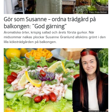
Foto: Frida Ekman
Gör som Susanne – ordna trädgård på
balkongen: ”God gärning”
Aromatiska örter, krispig sallad och årets första gurkor. När
midsommar nalkas plockar Susanne Granlund allsköns grönt i den
lilla köksträdgården på balkongen.