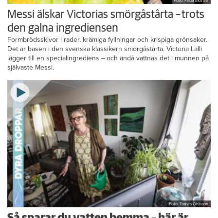
Foto: Frida Ekman
Messi älskar Victorias smörgåstårta – trots
den galna ingrediensen
Formbrödsskivor i rader, krämiga fyllningar och krispiga grönsaker.
Det är basen i den svenska klassikern smörgåstårta. Victoria Lalli
lägger till en specialingrediens – och ändå vattnas det i munnen på
självaste Messi.
Foto: Tomas Ohlsson