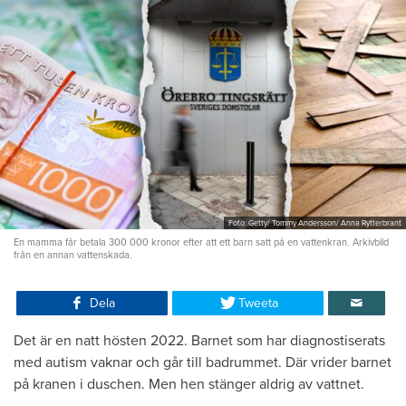
Foto: Getty/ Tommy Andersson/ Anna Rytterbrant
En mamma får betala 300 000 kronor efter att ett barn satt på en vattenkran. Arkivbild
från en annan vattenskada.
Dela
Tweeta
Det är en natt hösten 2022. Barnet som har diagnostiserats
med autism vaknar och går till badrummet. Där vrider barnet
på kranen i duschen. Men hen stänger aldrig av vattnet.