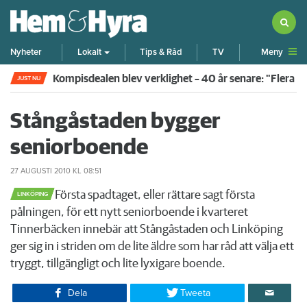
Meny
Nyheter
Lokalt
Tips & Råd
TV
Kompisdealen blev verklighet – 40 år senare: "Flera f
JUST NU
Stångåstaden bygger
seniorboende
27 AUGUSTI 2010
KL 08:51
​Första spadtaget, eller rättare sagt första
LINKÖPING
pålningen, för ett nytt seniorboende i kvarteret
Tinnerbäcken innebär att Stångåstaden och Linköping
ger sig in i striden om de lite äldre som har råd att välja ett
tryggt, tillgängligt och lite lyxigare boende.
Dela
Tweeta