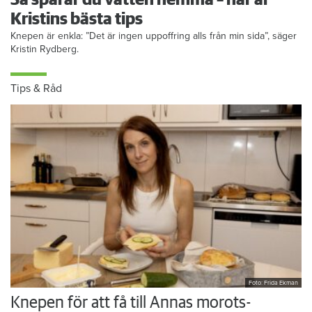
Så sparar du vatten hemma – här är
Kristins bästa tips
Knepen är enkla: ”Det är ingen uppoffring alls från min sida”, säger
Kristin Rydberg.
Tips & Råd
Foto: Frida Ekman
Knepen för att få till Annas morots-