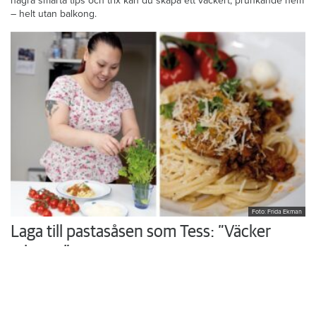
några smarta tips och trix kan du skapa ett vackert, prunkande hem
– helt utan balkong.
Foto: Frida Ekman
Laga till pastasåsen som Tess: ”Väcker
minnen”
Hon växte upp med sin mammas hemlagade husmanskost och
vurmade för skolmaten. I köket i trean i Rönninge vill Tess Thi
Blanck återuppväcka egna minnen och skapa nya åt sina söner.