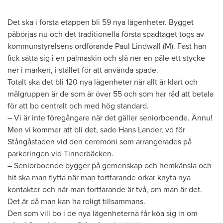
Det ska i första etappen bli 59 nya lägenheter. Bygget
påbörjas nu och det traditionella första spadtaget togs av
kommunstyrelsens ordförande Paul Lindwall (M). Fast han
fick sätta sig i en pålmaskin och slå ner en påle ett stycke
ner i marken, i stället för att använda spade.
Totalt ska det bli 120 nya lägenheter när allt är klart och
målgruppen är de som är över 55 och som har råd att betala
för att bo centralt och med hög standard.
– Vi är inte föregångare när det gäller seniorboende. Ännu!
Men vi kommer att bli det, sade Hans Lander, vd för
Stångåstaden vid den ceremoni som arrangerades på
parkeringen vid Tinnerbäcken.
– Seniorboende bygger på gemenskap och hemkänsla och
hit ska man flytta när man fortfarande orkar knyta nya
kontakter och när man fortfarande är två, om man är det.
Det är då man kan ha roligt tillsammans.
Den som vill bo i de nya lägenheterna får köa sig in om