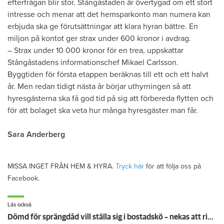
efterfrågan blir stor. Stångåstaden är övertygad om ett stort
intresse och menar att det hemsparkonto man numera kan
erbjuda ska ge förutsättningar att klara hyran bättre. En
miljon på kontot ger strax under 600 kronor i avdrag.
– Strax under 10 000 kronor för en trea, uppskattar
Stångåstadens informationschef Mikael Carlsson.
Byggtiden för första etappen beräknas till ett och ett halvt
år. Men redan tidigt nästa år börjar uthyrningen så att
hyresgästerna ska få god tid på sig att förbereda flytten och
för att bolaget ska veta hur många hyresgäster man får.
Sara Anderberg
MISSA INGET FRÅN HEM & HYRA.
Tryck här
för att följa oss på
Facebook.
Läs också
Dömd för sprängdåd vill ställa sig i bostadskö – nekas att ringa hyresvärdar