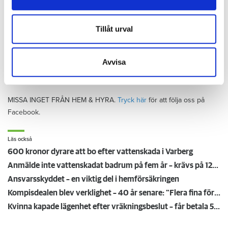
information från din enhet till de sociala medier och
annons- och analysföretag som vi samarbetar med.
Dessa kan i sin tur kombinera informationen med annan
Tillåt urval
Anna Rytterbrant
information som du har tillhandahållit eller som de har
reporter
–
Hem & Hyra, Örebro
samlat in när du har använt deras tjänster.
anna.rytterbrant@hemhyra.se
Avvisa
010- 45 916 01
MISSA INGET FRÅN HEM & HYRA.
Tryck här
för att följa oss på
Facebook.
Läs också
600 kronor dyrare att bo efter vattenskada i Varberg
Anmälde inte vattenskadat badrum på fem år – krävs på 125 000 kronor
Ansvarsskyddet – en viktig del i hemförsäkringen
Kompisdealen blev verklighet – 40 år senare: "Flera fina fördelar med att dela bostad"
Kvinna kapade lägenhet efter vräkningsbeslut – får betala 50 000