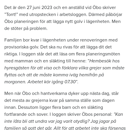
Det är den 27 juni 2023 och en anställd vid Öbo skriver
”Torrt!” med utropstecken i arbetsloggen. Därmed påbörjar
Öbo planeringen för att lägga nytt golv i lägenheten. Men
de stöter på problem.
Familjen bor kvar i lägenheten under renoveringen med
provisoriska golv. Det ska nu rivas för att lägga dit det
riktiga. I loggen står det att läsa om flera planeringsmöten
med mamman och en släkting till henne: ”
Hembesök hos
hyresgästen för att visa och förklara vilka grejer som måste
flyttas och att de måste komma iväg hemifrån på
morgonen. Arbetet kör igång 07.30
”.
Men när Öbo och hantverkarna dyker upp nästa dag, står
det mesta av grejerna kvar på samma ställe som dagen
innan. Dessutom ligger flera barn och en släkting
fortfarande och sover. I loggen skriver Öbos personal:
”Kan
inte låta bli att undra var jag varit otydlig? Jag jagar på
familjen så gott det går. Allt för att arbetet inte ska försenas