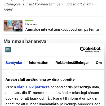
ytterligare. Till sist kommer familjen i väg så att vi kan
börja
”.
Läs också
Anmälde inte vattenskadat badrum på fem år – krävs på 125 000 kronor
Mamman bär ansvar
Notan för att åtgärda vattenskadan landade på 274 885
kronor.
Samtycke
Information
Reklaminställningar
Om
I stämningsansökan skriver Öbos ombud att även om det
enligt uppgifterna är barnet som orsakat skadan, är det
mamman som står på kontraktet. Därmed bär hon ansvar för
Ansvarsfull användning av dina uppgifter
lägenheten. Och eftersom mamman inte har hindrat barnet
från att orsaka skadan eller begränsat den, är det mamman
Vi och
våra 1022 partners
behandlar din personliga data,
som ska anses vara vållande och betalningsskyldig.
som t.ex. ditt IP-nummer, och använder teknologi såsom
cookies för att lagra och få tillgång till information på din
enhet för att kunna tillhandahålla personliga annonser och