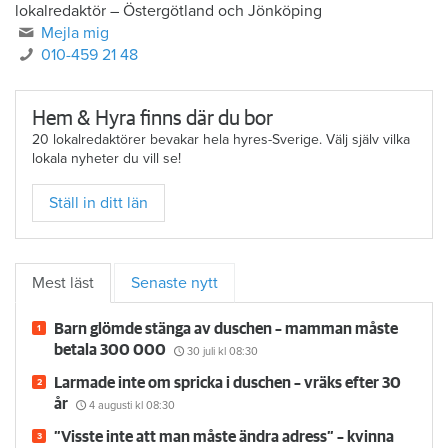
lokalredaktör
–
Östergötland och Jönköping
Mejla mig
010-459 21 48
Hem & Hyra finns där du bor
20 lokalredaktörer bevakar hela hyres-Sverige. Välj själv vilka
lokala nyheter du vill se!
Ställ in ditt län
Mest läst
Senaste nytt
Barn glömde stänga av duschen – mamman måste
betala 300 000
30 juli
kl 08:30
Larmade inte om spricka i duschen – vräks efter 30
år
4 augusti
kl 08:30
”Visste inte att man måste ändra adress” – kvinna