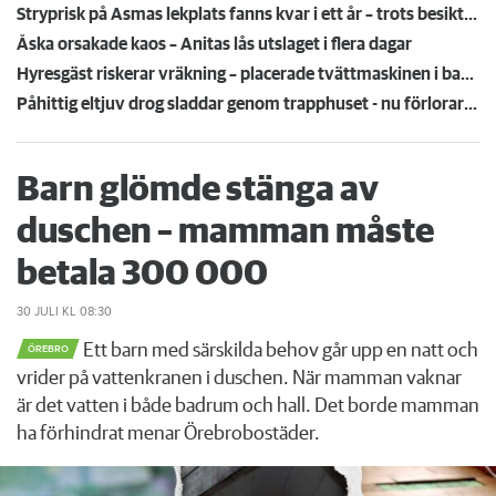
Stryprisk på Asmas lekplats fanns kvar i ett år – trots besiktningsmannens larm
Åska orsakade kaos – Anitas lås utslaget i flera dagar
Hyresgäst riskerar vräkning – placerade tvättmaskinen i badkaret
Påhittig eltjuv drog sladdar genom trapphuset - nu förlorar han lägenheten
Barn glömde stänga av
duschen – mamman måste
betala 300 000
30 JULI
KL 08:30
Ett barn med särskilda behov går upp en natt och
ÖREBRO
vrider på vattenkranen i duschen. När mamman vaknar
är det vatten i både badrum och hall. Det borde mamman
ha förhindrat menar Örebrobostäder.