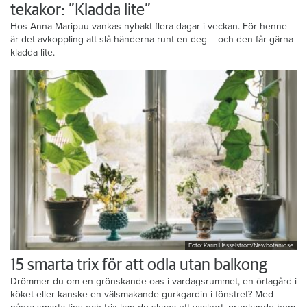
tekakor: ”Kladda lite”
Hos Anna Maripuu vankas nybakt flera dagar i veckan. För henne
är det avkoppling att slå händerna runt en deg – och den får gärna
kladda lite.
Foto: Karin Hasselström/Newbotanic.se
15 smarta trix för att odla utan balkong
Drömmer du om en grönskande oas i vardagsrummet, en örtagård i
köket eller kanske en välsmakande gurkgardin i fönstret? Med