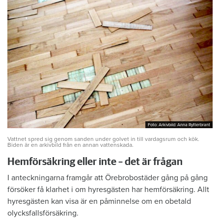
Foto: Arkivbild: Anna Rytterbrant
Foto: Arkivbild: Anna Rytterbrant
Vattnet spred sig genom sanden under golvet in till vardagsrum och kök.
Biden är en arkivbild från en annan vattenskada.
Hemförsäkring eller inte – det är frågan
I anteckningarna framgår att Örebrobostäder gång på gång
försöker få klarhet i om hyresgästen har hemförsäkring. Allt
hyresgästen kan visa är en påminnelse om en obetald
olycksfallsförsäkring.