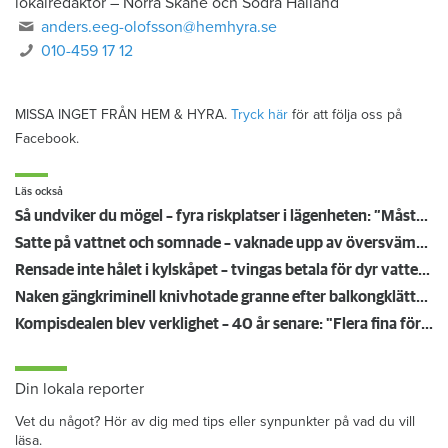
lokalredaktör
–
Norra Skåne och Södra Halland
anders.eeg-olofsson@hemhyra.se
010-459 17 12
MISSA INGET FRÅN HEM & HYRA.
Tryck här
för att följa oss på
Facebook.
Läs också
Så undviker du mögel – fyra riskplatser i lägenheten: ”Måste städa bort”
Satte på vattnet och somnade – vaknade upp av översvämning hos grannen
Rensade inte hålet i kylskåpet – tvingas betala för dyr vattenskada
Naken gängkriminell knivhotade granne efter balkongklättring
Kompisdealen blev verklighet – 40 år senare: "Flera fina fördelar med att dela bostad"
Din lokala reporter
Vet du något? Hör av dig med tips eller synpunkter på vad du vill
läsa.