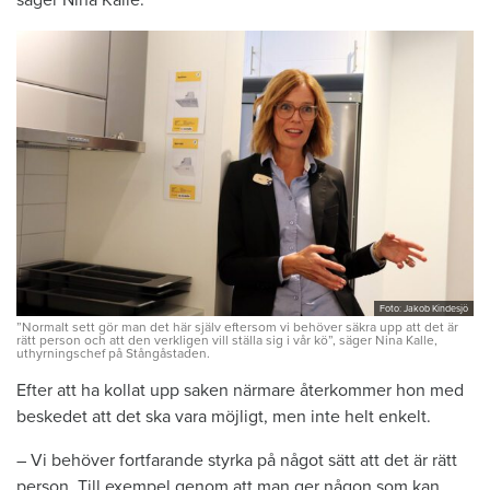
Foto: Jakob Kindesjö
”Normalt sett gör man det här själv eftersom vi behöver säkra upp att det är
rätt person och att den verkligen vill ställa sig i vår kö”, säger Nina Kalle,
uthyrningschef på Stångåstaden.
Efter att ha kollat upp saken närmare återkommer hon med
beskedet att det ska vara möjligt, men inte helt enkelt.
– Vi behöver fortfarande styrka på något sätt att det är rätt
person. Till exempel genom att man ger någon som kan