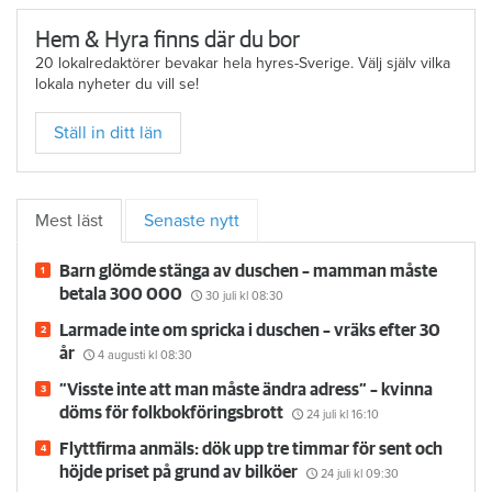
Hem & Hyra finns där du bor
20 lokalredaktörer bevakar hela hyres-Sverige. Välj själv vilka
lokala nyheter du vill se!
Ställ in ditt län
Mest läst
Senaste nytt
Barn glömde stänga av duschen – mamman måste
betala 300 000
30 juli
kl 08:30
Larmade inte om spricka i duschen – vräks efter 30
år
4 augusti
kl 08:30
”Visste inte att man måste ändra adress” – kvinna
döms för folkbokföringsbrott
24 juli
kl 16:10
Flyttfirma anmäls: dök upp tre timmar för sent och
höjde priset på grund av bilköer
24 juli
kl 09:30