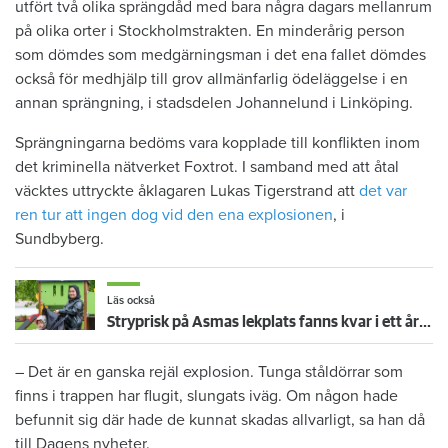
utfört två olika sprängdåd med bara några dagars mellanrum
på olika orter i Stockholmstrakten. En minderårig person
som dömdes som medgärningsman i det ena fallet dömdes
också för medhjälp till grov allmänfarlig ödeläggelse i en
annan sprängning, i stadsdelen Johannelund i Linköping.
Sprängningarna bedöms vara kopplade till konflikten inom
det kriminella nätverket Foxtrot. I samband med att åtal
väcktes uttryckte åklagaren Lukas Tigerstrand att
det var
ren tur att ingen dog vid den ena explosionen
, i
Sundbyberg.
Läs också
Stryprisk på Asmas lekplats fanns kvar i ett år – trots besiktningsmannens larm
– Det är en ganska rejäl explosion. Tunga ståldörrar som
finns i trappen har flugit, slungats iväg. Om någon hade
befunnit sig där hade de kunnat skadas allvarligt, sa han då
till Dagens nyheter.