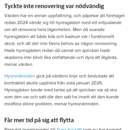
Tyckte inte renovering var nödvändig
Värden har en annan uppfattning, och påpekar att företaget
redan 2024 vände sig till hyresgästen med ett erbjudande
om att renovera hela lägenheten. Men då svarade
hyresgästen att både kök och badrum var i funktionellt
skick, och att det inte fanns behov av någon renovering.
Hade hyresgästen redan då varnat om sprickan hade
skadorna inte blivit lika omfattande och dyra att åtgärda,
menar värden.
Hyresnämnden
gick på värdens linje och beslutade att
kontraktet skulle upphöra från sista januari 2026.
Hyresgästen borde med tanke på att sprickan var så stor
som den var och satt där den satt ha insett att den kunde
medföra större problem, menar hyresnämnden.
Får mer tid på sig att flytta
Beslutet överklagades till
Svea hovrätt
som nu har kommit