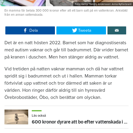
Foto: Getty/ Tommy Andersson/ Anna Rytterbrant
En mamma får betala 300 000 kronor efter att ett barn satt på en vattenkran. Arkivbild
från en annan vattenskada.
Dela
Tweeta
Det är en natt hösten 2022. Barnet som har diagnostiserats
med autism vaknar och går till badrummet. Där vrider barnet
på kranen i duschen. Men hen stänger aldrig av vattnet.
Vid tretiden på natten vaknar mamman och då har vattnet
spridit sig i badrummet och ut i hallen. Mamman torkar
förtvivlat upp vattnet och tror därmed att saken är ur
världen. Hon ringer därför aldrig till sin hyresvärd
Örebrobostäder, Öbo, och berättar om olyckan.
Läs också
600 kronor dyrare att bo efter vattenskada i Varberg