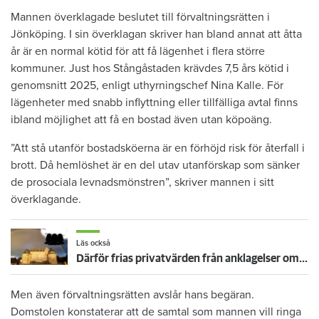
Mannen överklagade beslutet till förvaltningsrätten i
Jönköping. I sin överklagan skriver han bland annat att åtta
år är en normal kötid för att få lägenhet i flera större
kommuner. Just hos Stångåstaden krävdes 7,5 års kötid i
genomsnitt 2025, enligt uthyrningschef Nina Kalle. För
lägenheter med snabb inflyttning eller tillfälliga avtal finns
ibland möjlighet att få en bostad även utan köpoäng.
”Att stå utanför bostadsköerna är en förhöjd risk för återfall i
brott. Då hemlöshet är en del utav utanförskap som sänker
de prosociala levnadsmönstren”, skriver mannen i sitt
överklagande.
Läs också
Därför frias privatvärden från anklagelser om etnisk diskriminering
Men även förvaltningsrätten avslår hans begäran.
Domstolen konstaterar att de samtal som mannen vill ringa