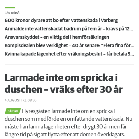
Läs också
600 kronor dyrare att bo efter vattenskada i Varberg
Anmälde inte vattenskadat badrum på fem år – krävs på 125 000 kronor
Ansvarsskyddet – en viktig del i hemförsäkringen
Kompisdealen blev verklighet – 40 år senare: "Flera fina fördelar med att dela bostad"
Kvinna kapade lägenhet efter vräkningsbeslut – får betala 50 000
Larmade inte om spricka i
duschen – vräks efter 30 år
4 AUGUSTI
KL 08:30
Hyresgästen larmade inte om en spricka i
BÅSTAD
duschen som medförde en omfattande vattenskada. Nu
måste han lämna lägenheten efter drygt 30 år men får
längre tid på sig att flytta efter att domen överklagats.