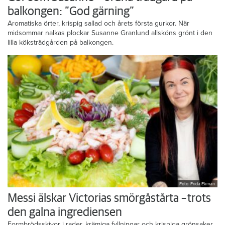
balkongen: ”God gärning”
Aromatiska örter, krispig sallad och årets första gurkor. När
midsommar nalkas plockar Susanne Granlund allsköns grönt i den
lilla köksträdgården på balkongen.
Foto: Frida Ekman
Messi älskar Victorias smörgåstårta – trots
den galna ingrediensen
Formbrödsskivor i rader, krämiga fyllningar och krispiga grönsaker.