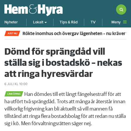
Meny
Nyheter
Lokalt
Tips & Råd
TV
Rökte inomhus och övergav lägenheten – nu kräver 
JUST NU
Dömd för sprängdåd vill
ställa sig i bostadskö – nekas
att ringa hyresvärdar
6 JULI
KL 10:00
Han dömdes till ett långt fängelsestraff för att
LINKÖPING
ha utfört två sprängdåd. Trots att många år återstår innan
villkorlig frigivning kan bli aktuellt så vill mannen få
tillstånd att ringa flera bostadsbolag för att redan nu ställa
sig i kö. Men förvaltningsrätten säger nej.