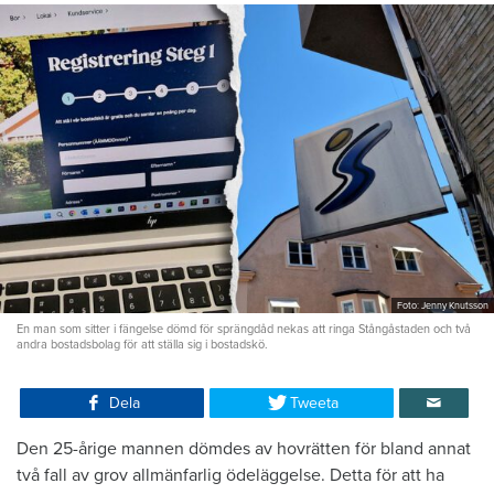
Foto: Jenny Knutsson
En man som sitter i fängelse dömd för sprängdåd nekas att ringa Stångåstaden och två
andra bostadsbolag för att ställa sig i bostadskö.
Dela
Tweeta
Den 25-årige mannen dömdes av hovrätten för bland annat
två fall av grov allmänfarlig ödeläggelse. Detta för att ha