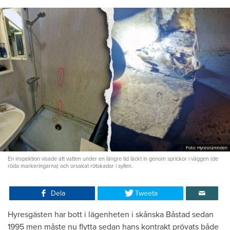
Foto: Hyresnämnden
En inspektion visade att vatten under en längre tid läckt in genom sprickor i väggen (de
röda markeringarna) och orsakat rötskador i syllen.
Dela
Tweeta
Hyresgästen har bott i lägenheten i skånska Båstad sedan
1995 men måste nu flytta sedan hans kontrakt prövats både