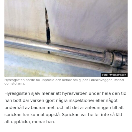
Foto: Hyresnämnden
Foto: Hyresnämnden
Hyresgästen borde ha upptäckt och larmat om glipan i duschväggen, menar
domstolarna.
Hyresgästen själv menar att hyresvärden under hela den tid
han bott där varken gjort några inspektioner eller något
underhåll av badrummet, och att det är anledningen till att
sprickan har kunnat uppstå. Sprickan var heller inte så lätt
att upptäcka, menar han.