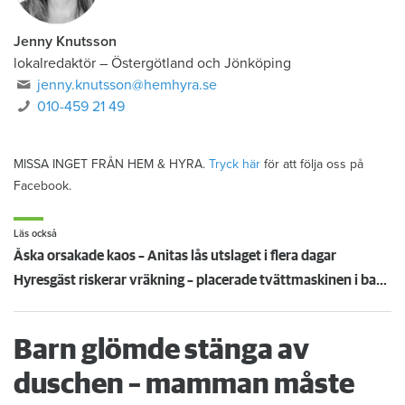
Jenny Knutsson
lokalredaktör
–
Östergötland och Jönköping
jenny.knutsson@hemhyra.se
010-459 21 49
MISSA INGET FRÅN HEM & HYRA.
Tryck här
för att följa oss på
Facebook.
Läs också
Åska orsakade kaos – Anitas lås utslaget i flera dagar
Hyresgäst riskerar vräkning – placerade tvättmaskinen i badkaret
Barn glömde stänga av
duschen – mamman måste