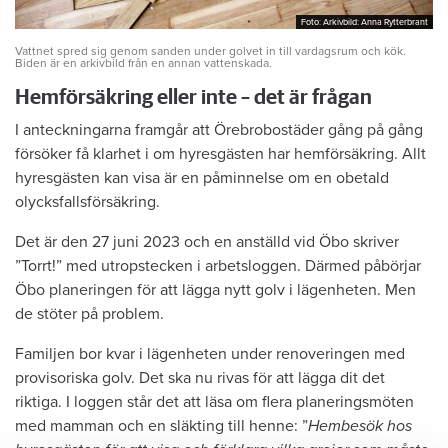
Foto: Arkivbild: Anna Rytterbrant
Foto: Arkivbild: Anna Rytterbrant
Vattnet spred sig genom sanden under golvet in till vardagsrum och kök.
Biden är en arkivbild från en annan vattenskada.
Hemförsäkring eller inte – det är frågan
I anteckningarna framgår att Örebrobostäder gång på gång
försöker få klarhet i om hyresgästen har hemförsäkring. Allt
hyresgästen kan visa är en påminnelse om en obetald
olycksfallsförsäkring.
Det är den 27 juni 2023 och en anställd vid Öbo skriver
”Torrt!” med utropstecken i arbetsloggen. Därmed påbörjar
Öbo planeringen för att lägga nytt golv i lägenheten. Men
de stöter på problem.
Familjen bor kvar i lägenheten under renoveringen med
provisoriska golv. Det ska nu rivas för att lägga dit det
riktiga. I loggen står det att läsa om flera planeringsmöten
med mamman och en släkting till henne: ”
Hembesök hos