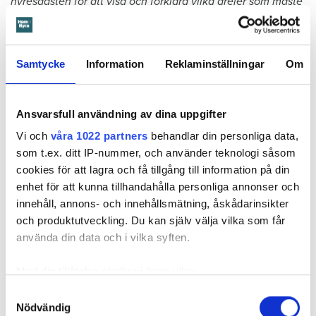
hyresgästen för att visa och förklara vilka grejer som måste
flyttas och att de måste komma iväg hemifrån på
morgonen. Arbetet kör igång 07.30
”.
Men när Öbo och hantverkarna dyker upp nästa dag, står
Samtycke
Information
Reklaminställningar
Om
det mesta av grejerna kvar på samma ställe som dagen
innan. Dessutom ligger flera barn och en släkting
fortfarande och sover. I loggen skriver Öbos personal:
”Kan
Ansvarsfull användning av dina uppgifter
inte låta bli att undra var jag varit otydlig? Jag jagar på
Vi och
våra 1022 partners
behandlar din personliga data,
familjen så gott det går. Allt för att arbetet inte ska försenas
som t.ex. ditt IP-nummer, och använder teknologi såsom
ytterligare. Till sist kommer familjen i väg så att vi kan
cookies för att lagra och få tillgång till information på din
börja
”.
enhet för att kunna tillhandahålla personliga annonser och
innehåll, annons- och innehållsmätning, åskådarinsikter
och produktutveckling. Du kan själv välja vilka som får
Läs också
använda din data och i vilka syften.
Anmälde inte vattenskadat badrum på fem år – krävs på 125 000 kronor
Med din tillåtelse skulle vi även vilja:
Mamman bär ansvar
Samla in information om din geografiska plats
Samtyckesval
Notan för att åtgärda vattenskadan landade på 274 885
Nödvändig
som kan ha en noggrannhet på upp till flera meter
kronor.