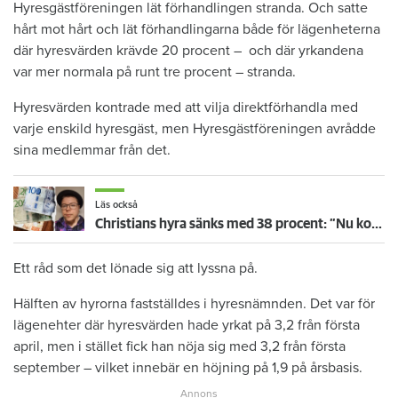
Hyresgästföreningen lät förhandlingen stranda. Och satte
hårt mot hårt och lät förhandlingarna både för lägenheterna
där hyresvärden krävde 20 procent – och där yrkandena
var mer normala på runt tre procent – stranda.
Hyresvärden kontrade med att vilja direktförhandla med
varje enskild hyresgäst, men Hyresgästföreningen avrådde
sina medlemmar från det.
Läs också
Christians hyra sänks med 38 procent: ”Nu kommer jag ha råd att ta körkort”
Ett råd som det lönade sig att lyssna på.
Hälften av hyrorna fastställdes i hyresnämnden. Det var för
lägenehter där hyresvärden hade yrkat på 3,2 från första
april, men i stället fick han nöja sig med 3,2 från första
september – vilket innebär en höjning på 1,9 på årsbasis.