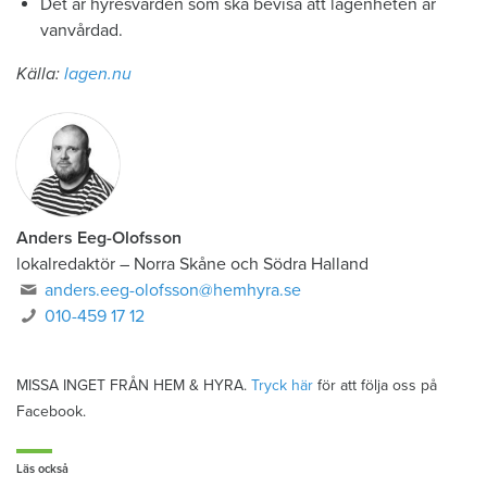
Det är hyresvärden som ska bevisa att lägenheten är
vanvårdad.
Källa:
lagen.nu
Anders Eeg-Olofsson
lokalredaktör
–
Norra Skåne och Södra Halland
anders.eeg-olofsson@hemhyra.se
010-459 17 12
MISSA INGET FRÅN HEM & HYRA.
Tryck här
för att följa oss på
Facebook.
Läs också