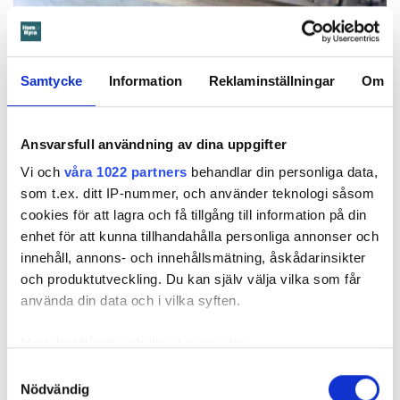
Foto: Hyresnämnden
Foto: Hyresnämnden
Hyresgästen borde ha upptäckt och larmat om glipan i duschväggen, menar
domstolarna.
Samtycke
Information
Reklaminställningar
Om
Hyresgästen själv menar att hyresvärden under hela den tid
han bott där varken gjort några inspektioner eller något
underhåll av badrummet, och att det är anledningen till att
Ansvarsfull användning av dina uppgifter
sprickan har kunnat uppstå. Sprickan var heller inte så lätt
Vi och
våra 1022 partners
behandlar din personliga data,
att upptäcka, menar han.
som t.ex. ditt IP-nummer, och använder teknologi såsom
cookies för att lagra och få tillgång till information på din
Tyckte inte renovering var nödvändig
enhet för att kunna tillhandahålla personliga annonser och
innehåll, annons- och innehållsmätning, åskådarinsikter
Värden har en annan uppfattning, och påpekar att företaget
och produktutveckling. Du kan själv välja vilka som får
redan 2024 vände sig till hyresgästen med ett erbjudande
använda din data och i vilka syften.
om att renovera hela lägenheten. Men då svarade
hyresgästen att både kök och badrum var i funktionellt
Med din tillåtelse skulle vi även vilja:
skick, och att det inte fanns behov av någon renovering.
Samla in information om din geografiska plats
Hade hyresgästen redan då varnat om sprickan hade
Samtyckesval
Nödvändig
som kan ha en noggrannhet på upp till flera meter
skadorna inte blivit lika omfattande och dyra att åtgärda,