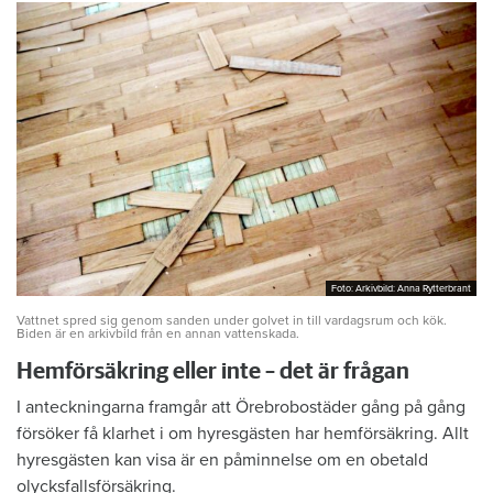
Foto: Arkivbild: Anna Rytterbrant
Foto: Arkivbild: Anna Rytterbrant
Vattnet spred sig genom sanden under golvet in till vardagsrum och kök.
Biden är en arkivbild från en annan vattenskada.
Hemförsäkring eller inte – det är frågan
I anteckningarna framgår att Örebrobostäder gång på gång
försöker få klarhet i om hyresgästen har hemförsäkring. Allt
hyresgästen kan visa är en påminnelse om en obetald
olycksfallsförsäkring.