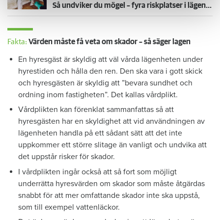
Så undviker du mögel – fyra riskplatser i lägenheten: ”Måste städa bort”
Fakta:
Värden måste få veta om skador – så säger lagen
En hyresgäst är skyldig att väl vårda lägenheten under
hyrestiden och hålla den ren. Den ska vara i gott skick
och hyresgästen är skyldig att ”bevara sundhet och
ordning inom fastigheten”. Det kallas vårdplikt.
Vårdplikten kan förenklat sammanfattas så att
hyresgästen har en skyldighet att vid användningen av
lägenheten handla på ett sådant sätt att det inte
uppkommer ett större slitage än vanligt och undvika att
det uppstår risker för skador.
I vårdplikten ingår också att så fort som möjligt
underrätta hyresvärden om skador som måste åtgärdas
snabbt för att mer omfattande skador inte ska uppstå,
som till exempel vattenläckor.