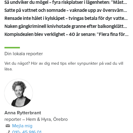
Så undviker du mögel – fyra riskplatser i lägenheten: ”Måste städa bort”
Satte på vattnet och somnade – vaknade upp av översvämning hos grannen
Rensade inte hålet i kylskåpet – tvingas betala för dyr vattenskada
Naken gängkriminell knivhotade granne efter balkongklättring
Kompisdealen blev verklighet – 40 år senare: "Flera fina fördelar med att dela bostad"
Din lokala reporter
Vet du något? Hör av dig med tips eller synpunkter på vad du vill
läsa.
Anna Rytterbrant
reporter
–
Hem & Hyra, Örebro
Mejla mig
010- 45 916 01