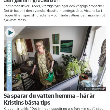
den galna ingrediensen
Formbrödsskivor i rader, krämiga fyllningar och krispiga grönsaker.
Det är basen i den svenska klassikern smörgåstårta. Victoria Lalli
lägger till en specialingrediens – och ändå vattnas det i munnen på
självaste Messi.
Foto: Tomas Ohlsson
Så sparar du vatten hemma – här är
Kristins bästa tips
Knepen är enkla: ”Det är ingen uppoffring alls från min sida”, säger