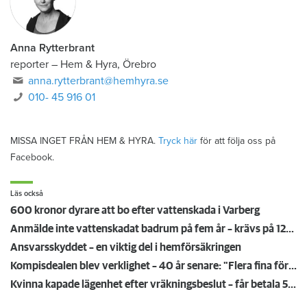
Anna Rytterbrant
reporter
–
Hem & Hyra, Örebro
anna.rytterbrant@hemhyra.se
010- 45 916 01
MISSA INGET FRÅN HEM & HYRA.
Tryck här
för att följa oss på
Facebook.
Läs också
600 kronor dyrare att bo efter vattenskada i Varberg
Anmälde inte vattenskadat badrum på fem år – krävs på 125 000 kronor
Ansvarsskyddet – en viktig del i hemförsäkringen
Kompisdealen blev verklighet – 40 år senare: "Flera fina fördelar med att dela bostad"
Kvinna kapade lägenhet efter vräkningsbeslut – får betala 50 000