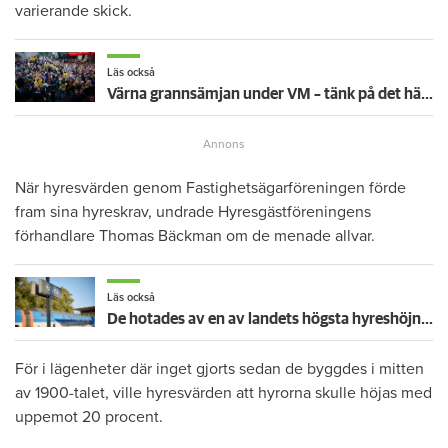
varierande skick.
Läs också
Värna grannsämjan under VM – tänk på det här inför fortsatta nattmatcher
När hyresvärden genom Fastighetsägarföreningen förde
fram sina hyreskrav, undrade Hyresgästföreningens
förhandlare Thomas Bäckman om de menade allvar.
Läs också
De hotades av en av landets högsta hyreshöjningar – så blev det
För i lägenheter där inget gjorts sedan de byggdes i mitten
av 1900-talet, ville hyresvärden att hyrorna skulle höjas med
uppemot 20 procent.