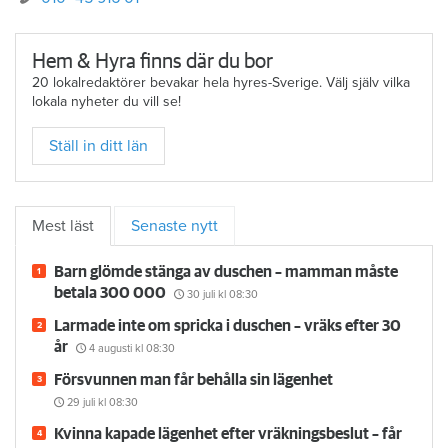
Hem & Hyra finns där du bor
20 lokalredaktörer bevakar hela hyres-Sverige. Välj själv vilka
lokala nyheter du vill se!
Ställ in ditt län
Mest läst
Senaste nytt
Barn glömde stänga av duschen – mamman måste
betala 300 000
30 juli
kl 08:30
Larmade inte om spricka i duschen – vräks efter 30
år
4 augusti
kl 08:30
Försvunnen man får behålla sin lägenhet
29 juli
kl 08:30
Kvinna kapade lägenhet efter vräkningsbeslut – får