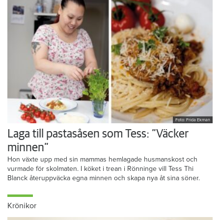
Foto: Frida Ekman
Laga till pastasåsen som Tess: ”Väcker
minnen”
Hon växte upp med sin mammas hemlagade husmanskost och
vurmade för skolmaten. I köket i trean i Rönninge vill Tess Thi
Blanck återuppväcka egna minnen och skapa nya åt sina söner.
Krönikor