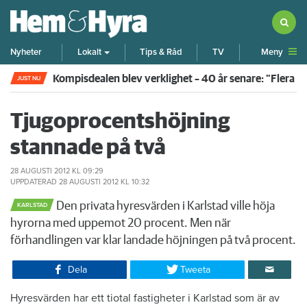
Meny
Nyheter
Lokalt
Tips & Råd
TV
Kompisdealen blev verklighet – 40 år senare: "Flera f
JUST NU
Tjugoprocentshöjning
stannade på två
28 AUGUSTI 2012
KL 09:29
UPPDATERAD
28 AUGUSTI 2012
KL 10:32
Den privata hyresvärden i Karlstad ville höja
KARLSTAD
hyrorna med uppemot 20 procent. Men när
förhandlingen var klar landade höjningen på två procent.
Dela
Tweeta
Hyresvärden har ett tiotal fastigheter i Karlstad som är av