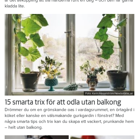
är det avkoppling att slå händerna runt en deg – och den får gärna
kladda lite.
Foto: Karin Hasselström/Newbotanic.se
15 smarta trix för att odla utan balkong
Drömmer du om en grönskande oas i vardagsrummet, en örtagård i
köket eller kanske en välsmakande gurkgardin i fönstret? Med
några smarta tips och trix kan du skapa ett vackert, prunkande hem
– helt utan balkong.