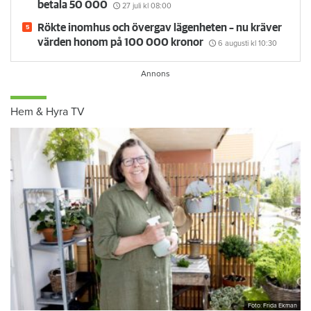
betala 50 000
27 juli
kl 08:00
Rökte inomhus och övergav lägenheten – nu kräver
värden honom på 100 000 kronor
6 augusti
kl 10:30
Hem & Hyra TV
Foto: Frida Ekman