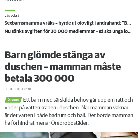
Läs också
Sexbarnsmamma vräks – hyrde ut olovligt i andrahand: ”Borde tas större hänsyn till barnen”
Nu sänks avgiften för 30 000 medlemmar – så ska unga lockas till Hyresgästföreningen
Barn glömde stänga av
duschen – mamman måste
betala 300 000
30 JULI
KL 08:30
Ett barn med särskilda behov går upp en natt och
ÖREBRO
vrider på vattenkranen i duschen. När mamman vaknar
är det vatten i både badrum och hall. Det borde mamman
ha förhindrat menar Örebrobostäder.