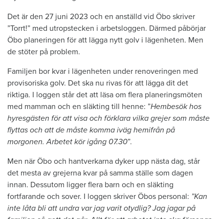
Det är den 27 juni 2023 och en anställd vid Öbo skriver
”Torrt!” med utropstecken i arbetsloggen. Därmed påbörjar
Öbo planeringen för att lägga nytt golv i lägenheten. Men
de stöter på problem.
Familjen bor kvar i lägenheten under renoveringen med
provisoriska golv. Det ska nu rivas för att lägga dit det
riktiga. I loggen står det att läsa om flera planeringsmöten
med mamman och en släkting till henne: ”
Hembesök hos
hyresgästen för att visa och förklara vilka grejer som måste
flyttas och att de måste komma iväg hemifrån på
morgonen. Arbetet kör igång 07.30
”.
Men när Öbo och hantverkarna dyker upp nästa dag, står
det mesta av grejerna kvar på samma ställe som dagen
innan. Dessutom ligger flera barn och en släkting
fortfarande och sover. I loggen skriver Öbos personal:
”Kan
inte låta bli att undra var jag varit otydlig? Jag jagar på