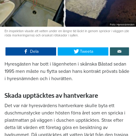
Foto: Hyresnämnden
En inspektion visade att vatten under en längre tid läckt in genom sprickor i väggen (de
röda markeringarna) och orsakat rötskador i syllen.
Dela
Tweeta
Hyresgästen har bott i lägenheten i skånska Båstad sedan
1995 men måste nu flytta sedan hans kontrakt prövats både
i hyresnämnden och i hovrätten.
Skada upptäcktes av hantverkare
Det var när hyresvärdens hantverkare skulle byta ett
duschmunstycke under hösten förra året som en spricka i
plastmattan på väggen i duschen upptäcktes. Strax efter
detta lät värden ett företag göra en besiktning av
badrummet. Då upptäcktes att vatten läckt från den trasiga