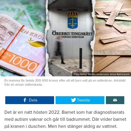
Foto: Getty/ Tommy Andersson/ Anna Rytterbrant
En mamma får betala 300 000 kronor efter att ett barn satt på en vattenkran. Arkivbild
från en annan vattenskada.
Dela
Tweeta
Det är en natt hösten 2022. Barnet som har diagnostiserats
med autism vaknar och går till badrummet. Där vrider barnet
på kranen i duschen. Men hen stänger aldrig av vattnet.