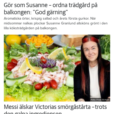
Gör som Susanne – ordna trädgård på
balkongen: ”God gärning”
Aromatiska örter, krispig sallad och årets första gurkor. När
midsommar nalkas plockar Susanne Granlund allsköns grönt i den
lilla köksträdgården på balkongen.
Foto: Frida Ekman
Messi älskar Victorias smörgåstårta – trots