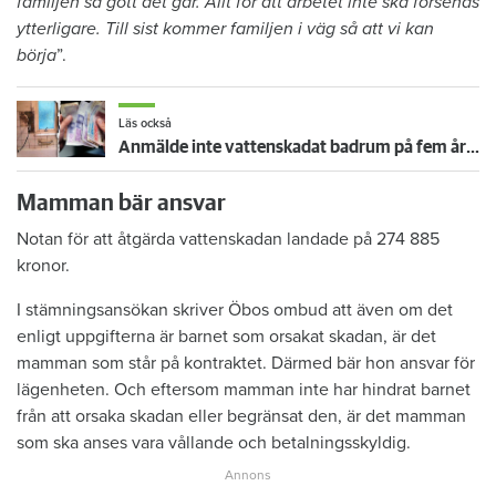
familjen så gott det går. Allt för att arbetet inte ska försenas
ytterligare. Till sist kommer familjen i väg så att vi kan
börja
”.
Läs också
Anmälde inte vattenskadat badrum på fem år – krävs på 125 000 kronor
Mamman bär ansvar
Notan för att åtgärda vattenskadan landade på 274 885
kronor.
I stämningsansökan skriver Öbos ombud att även om det
enligt uppgifterna är barnet som orsakat skadan, är det
mamman som står på kontraktet. Därmed bär hon ansvar för
lägenheten. Och eftersom mamman inte har hindrat barnet
från att orsaka skadan eller begränsat den, är det mamman
som ska anses vara vållande och betalningsskyldig.