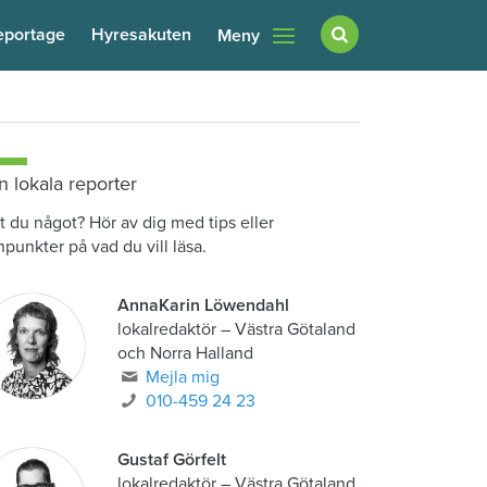
eportage
Hyresakuten
Meny
n lokala reporter
t du något? Hör av dig med tips eller
npunkter på vad du vill läsa.
AnnaKarin Löwendahl
lokalredaktör
–
Västra Götaland
och Norra Halland
Mejla mig
010-459 24 23
Gustaf Görfelt
lokalredaktör
–
Västra Götaland