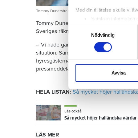
Med din tillåtelse skulle vi äve
Tommy Dunerstrand.
Samla in information 
Tommy Dunerstrand har lett förhandlingar
Identifiera din enhet 
Samtyckesval
Sveriges räkning.
Ta reda på mer om hur dina pe
Nödvändig
eller dra tillbaka ditt samtyc
– Vi hade gärna sett en lägre höjning efte
situation. Samtidigt är det här den bästa 
Vi använder enhetsidentifierar
hyresgästerna under de förutsättningarna 
sociala medier och analysera 
pressmeddelande.
till de sociala medier och a
Avvisa
med annan information som du 
HELA LISTAN:
Så mycket höjer halländsk
Läs också
Så mycket höjer halländska värdar 
LÄS MER