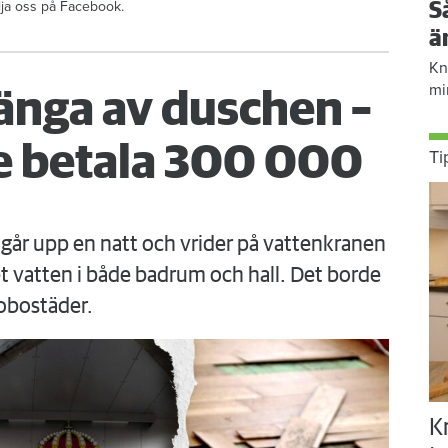
ölja oss på Facebook.
S
ä
Kn
mi
änga av duschen –
 betala 300 000
Ti
går upp en natt och vrider på vattenkranen
 vatten i både badrum och hall. Det borde
obostäder.
K