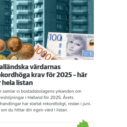
alländska värdarnas
ekordhöga krav för 2025 – här
r hela listan
r samlar vi bostadsbolagens yrkanden om
reshöjningar i Halland för 2025. Årets
rhandlingar har startat rekordtidigt, redan i juni.
 om du hittar din egen värd i listan.