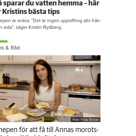
å sparar du vatten hemma – här
r Kristins bästa tips
epen är enkla: ”Det är ingen uppoffring alls från
n sida”, säger Kristin Rydberg.
ps & Råd
Foto: Frida Ekman
nepen för att få till Annas morots-