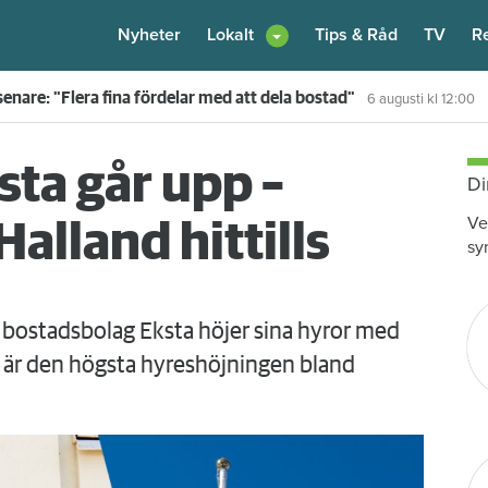
Nyheter
Lokalt
Tips & Råd
TV
R
enare: "Flera fina fördelar med att dela bostad"
6 augusti
kl 12:00
ta går upp –
Di
Ve
Halland hittills
sy
ostadsbolag Eksta höjer sina hyror med
t är den högsta hyreshöjningen bland