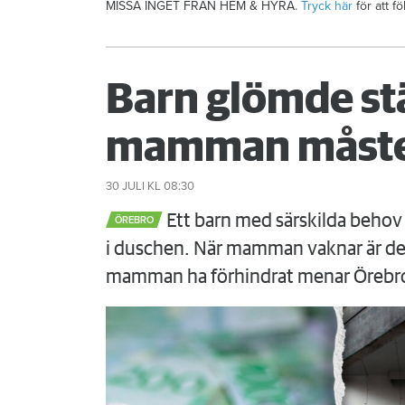
MISSA INGET FRÅN HEM & HYRA.
Tryck här
för att f
Barn glömde st
mamman måste
30 JULI
KL 08:30
Ett barn med särskilda behov 
ÖREBRO
i duschen. När mamman vaknar är det
mamman ha förhindrat menar Örebr