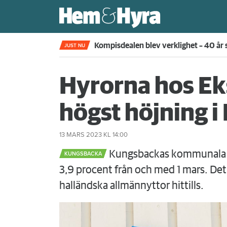
Kompisdealen blev verklighet – 40 år s
JUST NU
Hyrorna hos Eks
högst höjning i 
13 MARS 2023
KL 14:00
Kungsbackas kommunala b
KUNGSBACKA
3,9 procent från och med 1 mars. De
halländska allmännyttor hittills.