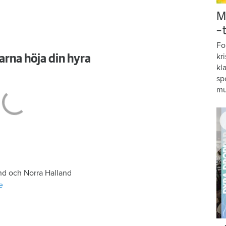
M
–
Fo
kr
arna höja din hyra
kl
sp
mu
nd och Norra Halland
e