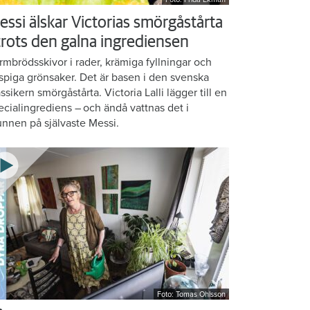
essi älskar Victorias smörgåstårta
 trots den galna ingrediensen
rmbrödsskivor i rader, krämiga fyllningar och
ispiga grönsaker. Det är basen i den svenska
assikern smörgåstårta. Victoria Lalli lägger till en
ecialingrediens – och ändå vattnas det i
nnen på självaste Messi.
Foto: Tomas Ohlsson