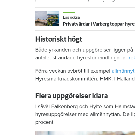
Läs också
Privatvärdar i Varberg toppar hyre
Historiskt högt
Både yrkanden och uppgörelser ligger på hi
antalet strandade hyresförhandlingar är
re
Förra veckan avbröt till exempel
allmännyt
Hyresmarknadskommittén, HMK. I Halland ha
Flera uppgörelser klara
I såväl Falkenberg och Hylte som Halmsta
hyresuppgörelser med allmännyttan. De lig
procent.