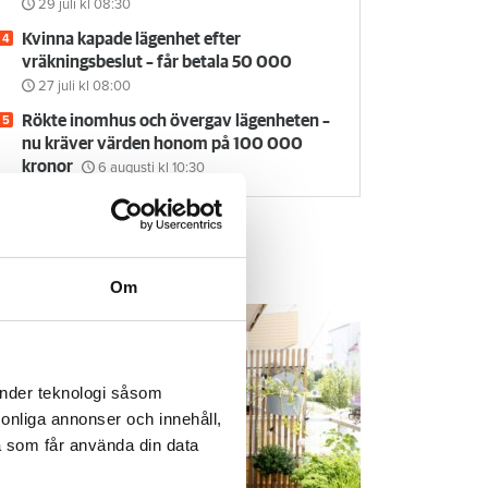
29 juli
kl 08:30
Kvinna kapade lägenhet efter
vräkningsbeslut – får betala 50 000
27 juli
kl 08:00
Rökte inomhus och övergav lägenheten –
nu kräver värden honom på 100 000
kronor
6 augusti
kl 10:30
em & Hyra TV
Om
änder teknologi såsom
rsonliga annonser och innehåll,
a som får använda din data