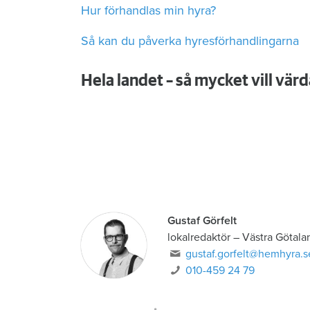
Hur förhandlas min hyra?
Så kan du påverka hyresförhandlingarna
Hela landet – så mycket vill värd
Gustaf Görfelt
lokalredaktör
–
Västra Götala
gustaf.gorfelt@hemhyra.s
010-459 24 79