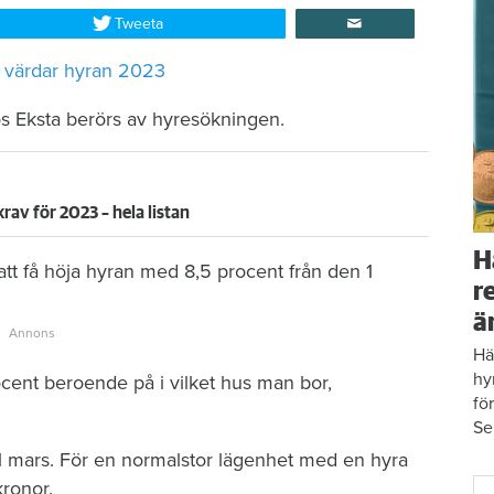
Tweeta
a värdar hyran 2023
s Eksta berörs av hyresökningen.
av för 2023 – hela listan
H
tt få höja hyran med 8,5 procent från den 1
r
ä
Hä
hy
ocent beroende på i vilket hus man bor,
fö
Se
 1 mars. För en normalstor lägenhet med en hyra
ronor.