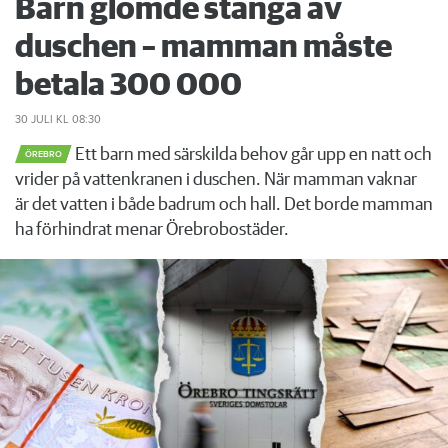
Barn glömde stänga av
duschen – mamman måste
betala 300 000
30 JULI
KL 08:30
Ett barn med särskilda behov går upp en natt och
ÖREBRO
vrider på vattenkranen i duschen. När mamman vaknar
är det vatten i både badrum och hall. Det borde mamman
ha förhindrat menar Örebrobostäder.