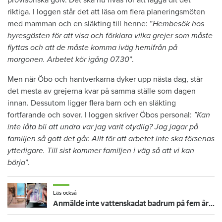
provisoriska golv. Det ska nu rivas för att lägga dit det
riktiga. I loggen står det att läsa om flera planeringsmöten
med mamman och en släkting till henne: ”
Hembesök hos
hyresgästen för att visa och förklara vilka grejer som måste
flyttas och att de måste komma iväg hemifrån på
morgonen. Arbetet kör igång 07.30
”.
Men när Öbo och hantverkarna dyker upp nästa dag, står
det mesta av grejerna kvar på samma ställe som dagen
innan. Dessutom ligger flera barn och en släkting
fortfarande och sover. I loggen skriver Öbos personal:
”Kan
inte låta bli att undra var jag varit otydlig? Jag jagar på
familjen så gott det går. Allt för att arbetet inte ska försenas
ytterligare. Till sist kommer familjen i väg så att vi kan
börja
”.
Läs också
Anmälde inte vattenskadat badrum på fem år – krävs på 125 000 kronor