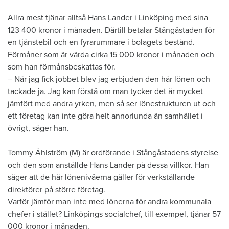
Allra mest tjänar alltså Hans Lander i Linköping med sina
123 400 kronor i månaden. Därtill betalar Stångåstaden för
en tjänstebil och en fyrarummare i bolagets bestånd.
Förmåner som är värda cirka 15 000 kronor i månaden och
som han förmånsbeskattas för.
– När jag fick jobbet blev jag erbjuden den här lönen och
tackade ja. Jag kan förstå om man tycker det är mycket
jämfört med andra yrken, men så ser lönestrukturen ut och
ett företag kan inte göra helt annorlunda än samhället i
övrigt, säger han.
Tommy Ählström (M) är ordförande i Stångåstadens styrelse
och den som anställde Hans Lander på dessa villkor. Han
säger att de här lönenivåerna gäller för verkställande
direktörer på större företag.
Varför jämför man inte med lönerna för andra kommunala
chefer i stället? Linköpings socialchef, till exempel, tjänar 57
000 kronor i månaden.