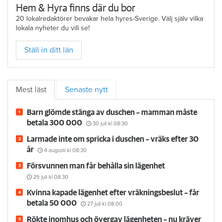
Hem & Hyra finns där du bor
20 lokalredaktörer bevakar hela hyres-Sverige. Välj själv vilka
lokala nyheter du vill se!
Ställ in ditt län
Mest läst
Senaste nytt
Barn glömde stänga av duschen – mamman måste
betala 300 000
30 juli
kl 08:30
Larmade inte om spricka i duschen – vräks efter 30
år
4 augusti
kl 08:30
Försvunnen man får behålla sin lägenhet
29 juli
kl 08:30
Kvinna kapade lägenhet efter vräkningsbeslut – får
betala 50 000
27 juli
kl 08:00
Rökte inomhus och övergav lägenheten – nu kräver