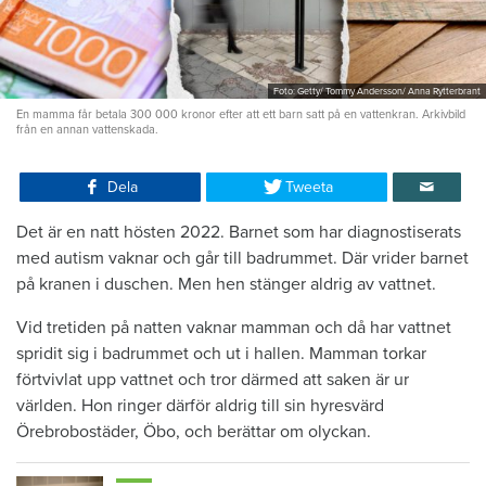
Foto: Getty/ Tommy Andersson/ Anna Rytterbrant
En mamma får betala 300 000 kronor efter att ett barn satt på en vattenkran. Arkivbild
från en annan vattenskada.
Dela
Tweeta
Det är en natt hösten 2022. Barnet som har diagnostiserats
med autism vaknar och går till badrummet. Där vrider barnet
på kranen i duschen. Men hen stänger aldrig av vattnet.
Vid tretiden på natten vaknar mamman och då har vattnet
spridit sig i badrummet och ut i hallen. Mamman torkar
förtvivlat upp vattnet och tror därmed att saken är ur
världen. Hon ringer därför aldrig till sin hyresvärd
Örebrobostäder, Öbo, och berättar om olyckan.