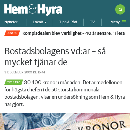
Meny
Nyheter
Lokalt
Tips & Råd
TV
Kompisdealen blev verklighet – 40 år senare: "Flera f
JUST NU
Bostadsbolagens vd:ar – så
mycket tjänar de
9 DECEMBER 2009
KL 15:44
80 400 kronor i månaden. Det är medellönen
TIPS & RÅD
för högsta chefen i de 50 största kommunala
bostadsbolagen, visar en undersökning som Hem & Hyra
har gjort.