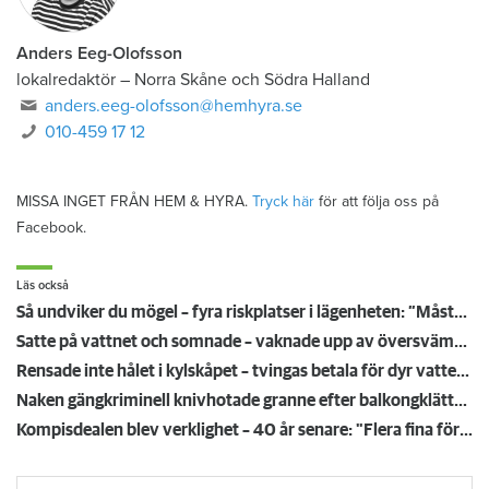
Anders Eeg-Olofsson
lokalredaktör
–
Norra Skåne och Södra Halland
anders.eeg-olofsson@hemhyra.se
010-459 17 12
MISSA INGET FRÅN HEM & HYRA.
Tryck här
för att följa oss på
Facebook.
Läs också
Så undviker du mögel – fyra riskplatser i lägenheten: ”Måste städa bort”
Satte på vattnet och somnade – vaknade upp av översvämning hos grannen
Rensade inte hålet i kylskåpet – tvingas betala för dyr vattenskada
Naken gängkriminell knivhotade granne efter balkongklättring
Kompisdealen blev verklighet – 40 år senare: "Flera fina fördelar med att dela bostad"