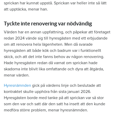
sprickan har kunnat uppstå. Sprickan var heller inte så lätt
att upptäcka, menar han.
Tyckte inte renovering var nödvändig
Värden har en annan uppfattning, och påpekar att företaget
redan 2024 vände sig till hyresgästen med ett erbjudande
om att renovera hela lägenheten. Men då svarade
hyresgästen att både kök och badrum var i funktionellt
skick, och att det inte fanns behov av någon renovering.
Hade hyresgästen redan då varnat om sprickan hade
skadorna inte blivit lika omfattande och dyra att åtgärda,
menar värden.
Hyresnämnden
gick på värdens linje och beslutade att
kontraktet skulle upphöra från sista januari 2026.
Hyresgästen borde med tanke på att sprickan var så stor
som den var och satt där den satt ha insett att den kunde
medföra större problem, menar hyresnämnden.