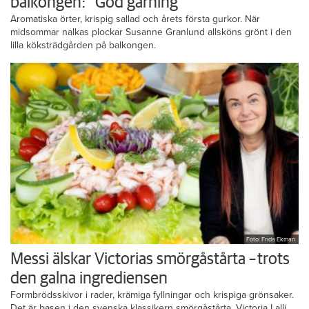
balkongen: ”God gärning”
Aromatiska örter, krispig sallad och årets första gurkor. När
midsommar nalkas plockar Susanne Granlund allsköns grönt i den
lilla köksträdgården på balkongen.
Foto: Frida Ekman
Messi älskar Victorias smörgåstårta – trots
den galna ingrediensen
Formbrödsskivor i rader, krämiga fyllningar och krispiga grönsaker.
Det är basen i den svenska klassikern smörgåstårta. Victoria Lalli