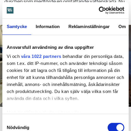
duschen som medförde en omfattande vattenskada. Nu
måste han lämna lägenheten efter drygt 30 år men får
längre tid på sig att flytta efter att domen överklagats.
Samtycke
Information
Reklaminställningar
Om
Ansvarsfull användning av dina uppgifter
Vi och
våra 1022 partners
behandlar din personliga data,
som t.ex. ditt IP-nummer, och använder teknologi såsom
cookies för att lagra och få tillgång till information på din
enhet för att kunna tillhandahålla personliga annonser och
innehåll, annons- och innehållsmätning, åskådarinsikter
och produktutveckling. Du kan själv välja vilka som får
använda din data och i vilka syften.
Foto: Hyresnämnden
En inspektion visade att vatten under en längre tid läckt in genom sprickor i väggen (de
Med din tillåtelse skulle vi även vilja:
röda markeringarna) och orsakat rötskador i syllen.
Samla in information om din geografiska plats
Samtyckesval
Nödvändig
som kan ha en noggrannhet på upp till flera meter
Dela
Tweeta