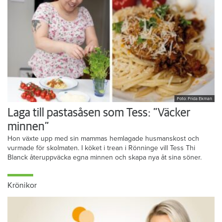
Foto: Frida Ekman
Laga till pastasåsen som Tess: ”Väcker
minnen”
Hon växte upp med sin mammas hemlagade husmanskost och
vurmade för skolmaten. I köket i trean i Rönninge vill Tess Thi
Blanck återuppväcka egna minnen och skapa nya åt sina söner.
Krönikor