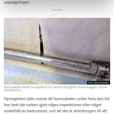
uppsägningen.
Foto: Hyresnämnden
Foto: Hyresnämnden
Hyresgästen borde ha upptäckt och larmat om glipan i duschväggen, menar
domstolarna.
Hyresgästen själv menar att hyresvärden under hela den tid
han bott där varken gjort några inspektioner eller något
underhåll av badrummet, och att det är anledningen till att