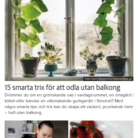
Foto: Karin Hasselström/Newbotanic.se
15 smarta trix för att odla utan balkong
Drömmer du om en grönskande oas i vardagsrummet, en örtagård i
köket eller kanske en välsmakande gurkgardin i fönstret? Med
några smarta tips och trix kan du skapa ett vackert, prunkande hem
– helt utan balkong.