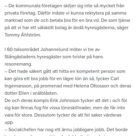
– De kommunala företagen skiljer sig inte så mycket från
privata företag. Därför måste vi kunna rekrytera på samma
marknad som de och betala bra för en bra vd. De som tjänar
på att vi har ett välskött bolag är ändå hyresgästerna, säger
Tommy Ählström.
I 60-talsområdet Johannelund möter vi tre av
Stångåstadens hyresgäster som tvivlar på hans
resonemang.
– Det hade säkert gått att hitta en kompetent person som
kan göra ett bra jobb för en lägre lön än så, tycker Carl
Ingemarsson, på promenad med Helena Ottosson och deras
dotter Ellen i snålblåsten.
De och deras kompis Erik Johnsson tycker att det i och för
sig kan finnas fog för vissa löneskillnader, men de får inte
vara för stora. Dessutom tycker de att fel saker värderas
upp.
– Socialchefen har nog ett ännu jobbigare jobb. Det borde