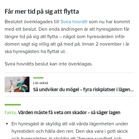
Får mer tid på sig att flytta
Beslutet överklagades till
Svea hovrätt
som nu har kommit
med ett beslut. Den enda ändringen är att hyresgästen får
längre tid på sig att flytta – något som hyresvärden inför
domen sagt sig villig att gå med på. Innan 2 november i år
ska hyresgästen ha flyttat ut.
Svea hovrätts beslut kan inte överklagas.
Läs också
Så undviker du mögel – fyra riskplatser i lägenheten: ”Måste städa bort”
Fakta:
Värden måste få veta om skador – så säger lagen
En hyresgäst är skyldig att väl vårda lägenheten under
hyrestiden och hålla den ren. Den ska vara i gott skick
och hyresgästen är skyldig att ”bevara sundhet och