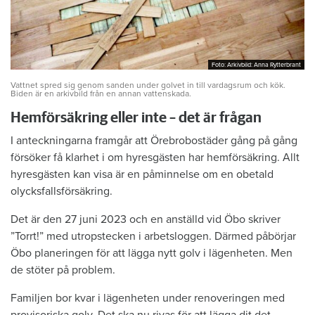
Foto: Arkivbild: Anna Rytterbrant
Foto: Arkivbild: Anna Rytterbrant
Vattnet spred sig genom sanden under golvet in till vardagsrum och kök.
Biden är en arkivbild från en annan vattenskada.
Hemförsäkring eller inte – det är frågan
I anteckningarna framgår att Örebrobostäder gång på gång
försöker få klarhet i om hyresgästen har hemförsäkring. Allt
hyresgästen kan visa är en påminnelse om en obetald
olycksfallsförsäkring.
Det är den 27 juni 2023 och en anställd vid Öbo skriver
”Torrt!” med utropstecken i arbetsloggen. Därmed påbörjar
Öbo planeringen för att lägga nytt golv i lägenheten. Men
de stöter på problem.
Familjen bor kvar i lägenheten under renoveringen med