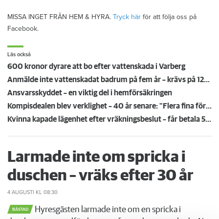
MISSA INGET FRÅN HEM & HYRA.
Tryck här
för att följa oss på
Facebook.
Läs också
600 kronor dyrare att bo efter vattenskada i Varberg
Anmälde inte vattenskadat badrum på fem år – krävs på 125 000 kronor
Ansvarsskyddet – en viktig del i hemförsäkringen
Kompisdealen blev verklighet – 40 år senare: "Flera fina fördelar med att dela bostad"
Kvinna kapade lägenhet efter vräkningsbeslut – får betala 50 000
Larmade inte om spricka i
duschen – vräks efter 30 år
4 AUGUSTI
KL 08:30
Hyresgästen larmade inte om en spricka i
BÅSTAD