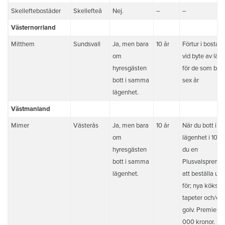
Skelleftebostäder
Skellefteå
Nej.
–
–
Västernorrland
Mitthem
Sundsvall
Ja, men bara
10 år
Förtur i bostad
om
vid byte av läg
hyresgästen
för de som bott
bott i samma
sex år
lägenhet.
Västmanland
Mimer
Västerås
Ja, men bara
10 år
När du bott i 
om
lägenhet i 10 år
hyresgästen
du en
bott i samma
Plusvalspremi
lägenhet.
att beställa und
för; nya kökslu
tapeter och/ell
golv. Premien ä
000 kronor.