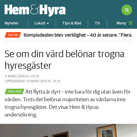
Meny
Nyheter
Lokalt
Tips & Råd
TV
Kompisdealen blev verklighet – 40 år senare: "Flera f
JUST NU
Se om din värd belönar trogna
hyresgäster
11 MARS 2015
KL 09:01
UPPDATERAD
13 MARS 2015
KL 10:21
Att flytta är dyrt – inte bara för dig utan även för
TIPS & RÅD
värden. Trots det belönar majoriteten av värdarna inte
trogna hyresgäster. Det visar Hem & Hyras
undersökning.