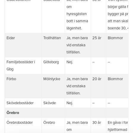
om
börjar gälla fr
hyresgästen
bygger på prin
bott i samma
att man skall va
lägenhet.
boende 30, 40,
Eidar
Trollhättan
Ja, men bara
25 år
Blommor
vid enstaka
tillfällen.
Familjebostäder i
Göteborg
Nej.
–
–
Gbg
Förbo
Mölnlycke
Ja, men bara
20 år
Blommor
vid enstaka
tillfällen.
Skövdebostäder
Skövde
Nej.
–
–
Örebro
Örebrobostäder
Örebro
Ja, men bara
30 år
En gåva i form 
om
hjärtformad ljus