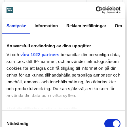
hyresgästen
bott i samma
lägenhet.
Samtycke
Information
Reklaminställningar
Om
Östergötland
Hyresbostäder
Norrköping
Ja.
10 år
Lägre hyra en e
flera månader
Ansvarsfull användning av dina uppgifter
Platen
Motala
Ja.
10 år
Lägre hyra en e
Vi och
våra 1022 partners
behandlar din personliga data,
flera månader.
som t.ex. ditt IP-nummer, och använder teknologi såsom
cookies för att lagra och få tillgång till information på din
Stångåstaden
Linköping
Ja.
50 år
En hyresfri må
enhet för att kunna tillhandahålla personliga annonser och
Blommor
innehåll, annons- och innehållsmätning, åskådarinsikter
Privata värdar med bostäder i flera län
och produktutveckling. Du kan själv välja vilka som får
L E Lundberg
Flera
Nej.
–
–
använda din data och i vilka syften.
Rikshem
Sverige
Nej.
–
–
Med din tillåtelse skulle vi även vilja:
Stena Fastigheter
Göteborg,
Nej.
–
–
Samla in information om din geografiska plats
Samtyckesval
Stockholm,
Nödvändig
som kan ha en noggrannhet på upp till flera meter
Malmö