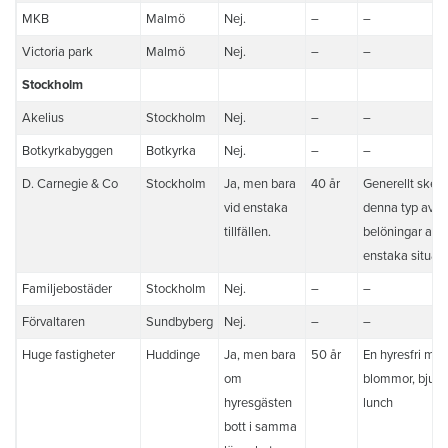
MKB
Malmö
Nej.
–
–
Victoria park
Malmö
Nej.
–
–
Stockholm
Akelius
Stockholm
Nej.
–
–
Botkyrkabyggen
Botkyrka
Nej.
–
–
D. Carnegie & Co
Stockholm
Ja, men bara
40 år
Generellt sker 
vid enstaka
denna typ av
tillfällen.
belöningar anna
enstaka situati
Familjebostäder
Stockholm
Nej.
–
–
Förvaltaren
Sundbyberg
Nej.
–
–
Huge fastigheter
Huddinge
Ja, men bara
50 år
En hyresfri må
om
blommor, bjude
hyresgästen
lunch
bott i samma