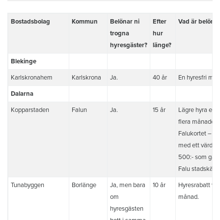
Bostadsbolag
Kommun
Belönar ni
Efter
Vad är belöni
trogna
hur
hyresgäster?
länge?
Blekinge
Karlskronahem
Karlskrona
Ja.
40 år
En hyresfri må
Dalarna
Kopparstaden
Falun
Ja.
15 år
Lägre hyra en e
flera månader.
Falukortet – ett
med ett värde 
500:- som gälle
Falu stadskärn
Tunabyggen
Borlänge
Ja, men bara
10 år
Hyresrabatt var
om
månad.
hyresgästen