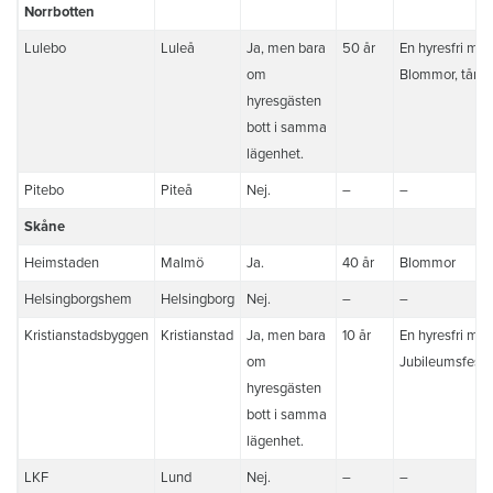
Norrbotten
Lulebo
Luleå
Ja, men bara
50 år
En hyresfri må
om
Blommor, tårta
hyresgästen
bott i samma
lägenhet.
Pitebo
Piteå
Nej.
–
–
Skåne
Heimstaden
Malmö
Ja.
40 år
Blommor
Helsingborgshem
Helsingborg
Nej.
–
–
Kristianstadsbyggen
Kristianstad
Ja, men bara
10 år
En hyresfri må
om
Jubileumsfest
hyresgästen
bott i samma
lägenhet.
LKF
Lund
Nej.
–
–