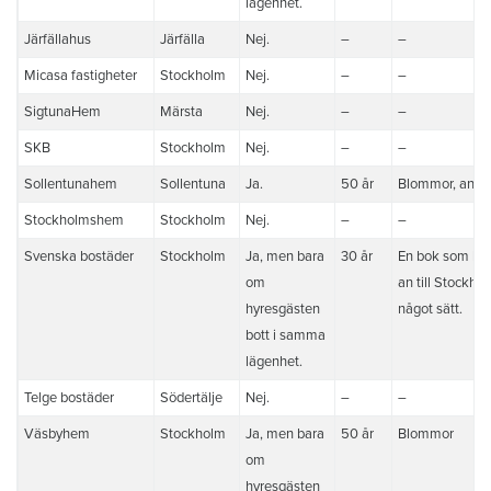
lägenhet.
Järfällahus
Järfälla
Nej.
–
–
Micasa fastigheter
Stockholm
Nej.
–
–
SigtunaHem
Märsta
Nej.
–
–
SKB
Stockholm
Nej.
–
–
Sollentunahem
Sollentuna
Ja.
50 år
Blommor, anna
Stockholmshem
Stockholm
Nej.
–
–
Svenska bostäder
Stockholm
Ja, men bara
30 år
En bok som kny
om
an till Stockho
hyresgästen
något sätt.
bott i samma
lägenhet.
Telge bostäder
Södertälje
Nej.
–
–
Väsbyhem
Stockholm
Ja, men bara
50 år
Blommor
om
hyresgästen