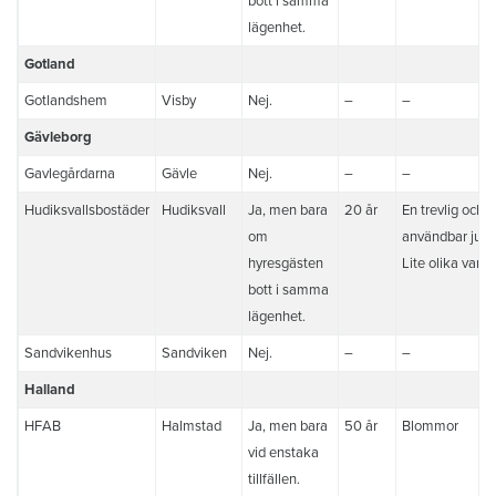
bott i samma
lägenhet.
Gotland
Gotlandshem
Visby
Nej.
–
–
Gävleborg
Gavlegårdarna
Gävle
Nej.
–
–
Hudiksvallsbostäder
Hudiksvall
Ja, men bara
20 år
En trevlig och
om
användbar julk
hyresgästen
Lite olika varje 
bott i samma
lägenhet.
Sandvikenhus
Sandviken
Nej.
–
–
Halland
HFAB
Halmstad
Ja, men bara
50 år
Blommor
vid enstaka
tillfällen.