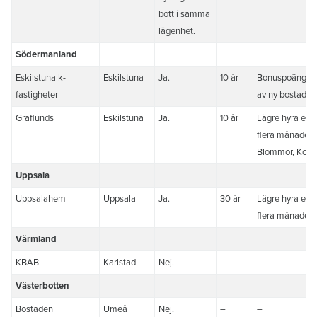
bott i samma
lägenhet.
Södermanland
Eskilstuna k-
Eskilstuna
Ja.
10 år
Bonuspoäng vi
fastigheter
av ny bostad
Graflunds
Eskilstuna
Ja.
10 år
Lägre hyra en e
flera månader,
Blommor, Konf
Uppsala
Uppsalahem
Uppsala
Ja.
30 år
Lägre hyra en e
flera månader
Värmland
KBAB
Karlstad
Nej.
–
–
Västerbotten
Bostaden
Umeå
Nej.
–
–