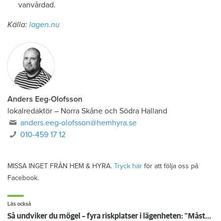
vanvårdad.
Källa:
lagen.nu
Anders Eeg-Olofsson
lokalredaktör
–
Norra Skåne och Södra Halland
anders.eeg-olofsson@hemhyra.se
010-459 17 12
MISSA INGET FRÅN HEM & HYRA.
Tryck här
för att följa oss på
Facebook.
Läs också
Så undviker du mögel – fyra riskplatser i lägenheten: ”Måste städa bort”