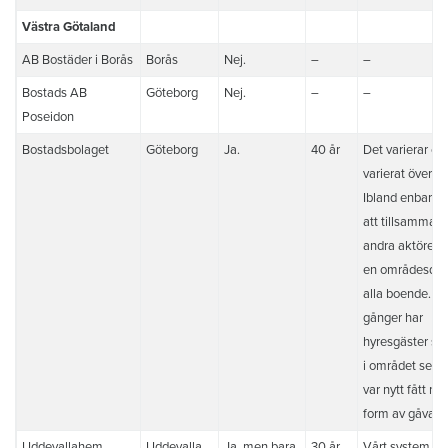
Västra Götaland
AB Bostäder i Borås
Borås
Nej.
–
–
Bostads AB
Göteborg
Nej.
–
–
Poseidon
Bostadsbolaget
Göteborg
Ja.
40 år
Det varierar oc
varierat över tid
Ibland enbart 
att tillsamman
andra aktörer 
en områdesdag
alla boende. A
gånger har
hyresgäster so
i området seda
var nytt fått nå
form av gåva.
Uddevallahem
Uddevalla
Ja, men bara
30 år
Vårt system s