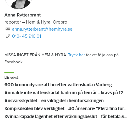
Anna Rytterbrant
reporter
–
Hem & Hyra, Örebro
anna.rytterbrant@hemhyra.se
010- 45 916 01
MISSA INGET FRÅN HEM & HYRA.
Tryck här
för att följa oss på
Facebook.
Läs också
600 kronor dyrare att bo efter vattenskada i Varberg
Anmälde inte vattenskadat badrum på fem år – krävs på 125 000 kronor
Ansvarsskyddet – en viktig del i hemförsäkringen
Kompisdealen blev verklighet – 40 år senare: "Flera fina fördelar med att dela bostad"
Kvinna kapade lägenhet efter vräkningsbeslut – får betala 50 000