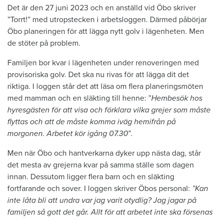
Det är den 27 juni 2023 och en anställd vid Öbo skriver
”Torrt!” med utropstecken i arbetsloggen. Därmed påbörjar
Öbo planeringen för att lägga nytt golv i lägenheten. Men
de stöter på problem.
Familjen bor kvar i lägenheten under renoveringen med
provisoriska golv. Det ska nu rivas för att lägga dit det
riktiga. I loggen står det att läsa om flera planeringsmöten
med mamman och en släkting till henne: ”
Hembesök hos
hyresgästen för att visa och förklara vilka grejer som måste
flyttas och att de måste komma iväg hemifrån på
morgonen. Arbetet kör igång 07.30
”.
Men när Öbo och hantverkarna dyker upp nästa dag, står
det mesta av grejerna kvar på samma ställe som dagen
innan. Dessutom ligger flera barn och en släkting
fortfarande och sover. I loggen skriver Öbos personal:
”Kan
inte låta bli att undra var jag varit otydlig? Jag jagar på
familjen så gott det går. Allt för att arbetet inte ska försenas