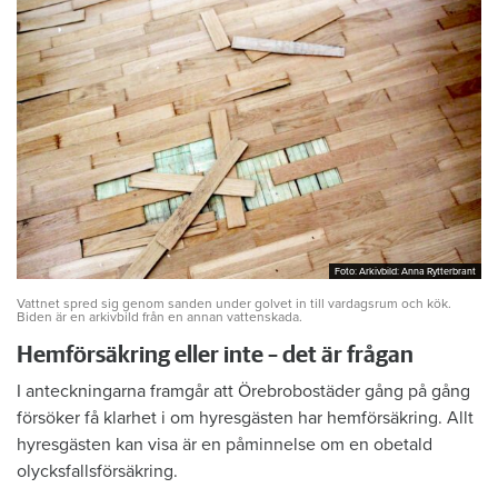
Foto: Arkivbild: Anna Rytterbrant
Foto: Arkivbild: Anna Rytterbrant
Vattnet spred sig genom sanden under golvet in till vardagsrum och kök.
Biden är en arkivbild från en annan vattenskada.
Hemförsäkring eller inte – det är frågan
I anteckningarna framgår att Örebrobostäder gång på gång
försöker få klarhet i om hyresgästen har hemförsäkring. Allt
hyresgästen kan visa är en påminnelse om en obetald
olycksfallsförsäkring.