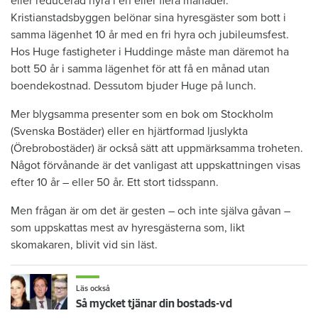
eller reducerad hyra i en eller flera månader.
Kristianstadsbyggen belönar sina hyresgäster som bott i
samma lägenhet 10 år med en fri hyra och jubileumsfest.
Hos Huge fastigheter i Huddinge måste man däremot ha
bott 50 år i samma lägenhet för att få en månad utan
boendekostnad. Dessutom bjuder Huge på lunch.
Mer blygsamma presenter som en bok om Stockholm
(Svenska Bostäder) eller en hjärtformad ljuslykta
(Örebrobostäder) är också sätt att uppmärksamma troheten.
Något förvånande är det vanligast att uppskattningen visas
efter 10 år – eller 50 år. Ett stort tidsspann.
Men frågan är om det är gesten – och inte själva gåvan –
som uppskattas mest av hyresgästerna som, likt
skomakaren, blivit vid sin läst.
Läs också
Så mycket tjänar din bostads-vd