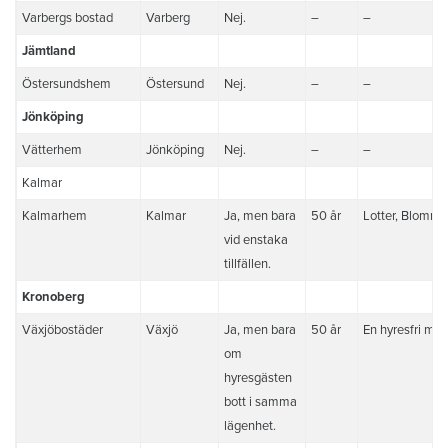
Varbergs bostad
Varberg
Nej.
–
–
Jämtland
Östersundshem
Östersund
Nej.
–
–
Jönköping
Vätterhem
Jönköping
Nej.
–
–
Kalmar
Kalmarhem
Kalmar
Ja, men bara
50 år
Lotter, Blommo
vid enstaka
tillfällen.
Kronoberg
Växjöbostäder
Växjö
Ja, men bara
50 år
En hyresfri må
om
hyresgästen
bott i samma
lägenhet.