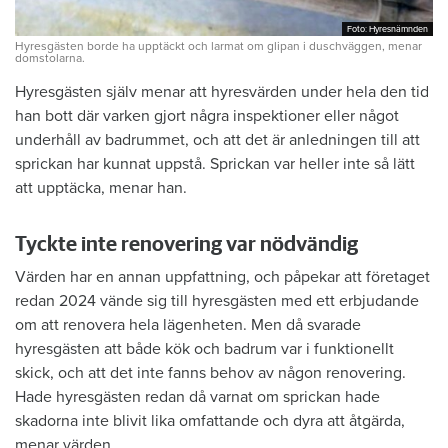
Foto: Hyresnämnden
Foto: Hyresnämnden
Hyresgästen borde ha upptäckt och larmat om glipan i duschväggen, menar
domstolarna.
Hyresgästen själv menar att hyresvärden under hela den tid
han bott där varken gjort några inspektioner eller något
underhåll av badrummet, och att det är anledningen till att
sprickan har kunnat uppstå. Sprickan var heller inte så lätt
att upptäcka, menar han.
Tyckte inte renovering var nödvändig
Värden har en annan uppfattning, och påpekar att företaget
redan 2024 vände sig till hyresgästen med ett erbjudande
om att renovera hela lägenheten. Men då svarade
hyresgästen att både kök och badrum var i funktionellt
skick, och att det inte fanns behov av någon renovering.
Hade hyresgästen redan då varnat om sprickan hade
skadorna inte blivit lika omfattande och dyra att åtgärda,
menar värden.