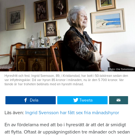
Foto: Ola Torkelsson
Hyresfritt och fest. Ingrid Svensson, 89, i Kristianstad, har bott i 50-talstrean sedan den
var inflyttningsklar. Då var hyran 85 kronor i månaden, nu är den 5 700 kronor. Var
tionde år har troheten belönats med en hyresfri månad.
Dela
Tweeta
Läs även:
Ingrid Svensson har fått sex fria månadshyror
En av fördelarna med att bo i hyresrätt är att det är smidigt
att flytta. Oftast är uppsägningstiden tre månader och sedan