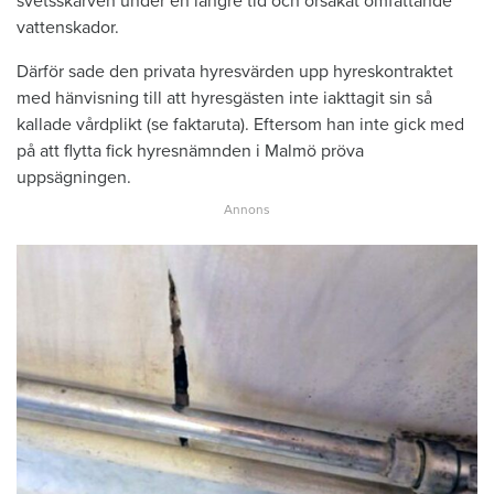
svetsskarven under en längre tid och orsakat omfattande
vattenskador.
Därför sade den privata hyresvärden upp hyreskontraktet
med hänvisning till att hyresgästen inte iakttagit sin så
kallade vårdplikt (se faktaruta). Eftersom han inte gick med
på att flytta fick hyresnämnden i Malmö pröva
uppsägningen.