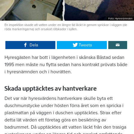
Foto: Hyresnämnden
En inspektion visade att vatten under en längre tid läckt in genom sprickor i väggen (de
röda markeringarna) och orsakat rötskador i syllen.
Dela
Tweeta
Hyresgästen har bott i lägenheten i skånska Båstad sedan
1995 men måste nu flytta sedan hans kontrakt prövats både
i hyresnämnden och i hovrätten.
Skada upptäcktes av hantverkare
Det var när hyresvärdens hantverkare skulle byta ett
duschmunstycke under hösten förra året som en spricka i
plastmattan på väggen i duschen upptäcktes. Strax efter
detta lät värden ett företag göra en besiktning av
badrummet. Då upptäcktes att vatten läckt från den trasiga