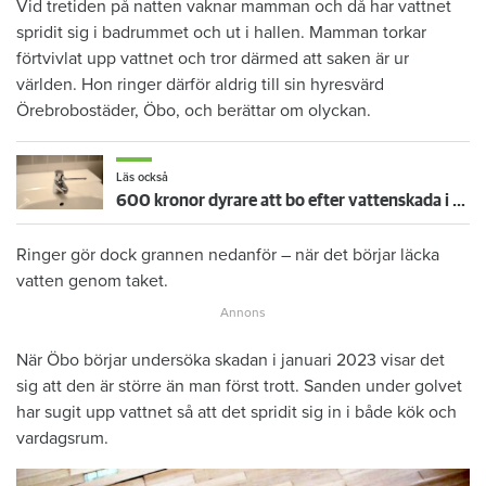
Vid tretiden på natten vaknar mamman och då har vattnet
spridit sig i badrummet och ut i hallen. Mamman torkar
förtvivlat upp vattnet och tror därmed att saken är ur
världen. Hon ringer därför aldrig till sin hyresvärd
Örebrobostäder, Öbo, och berättar om olyckan.
Läs också
600 kronor dyrare att bo efter vattenskada i Varberg
Ringer gör dock grannen nedanför – när det börjar läcka
vatten genom taket.
När Öbo börjar undersöka skadan i januari 2023 visar det
sig att den är större än man först trott. Sanden under golvet
har sugit upp vattnet så att det spridit sig in i både kök och
vardagsrum.