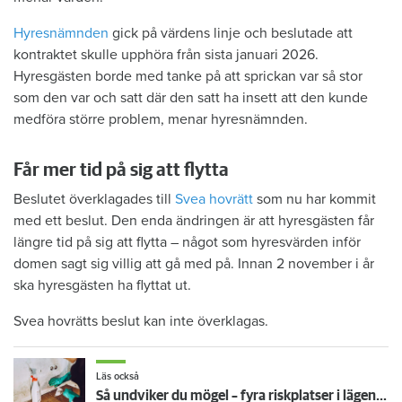
Hyresnämnden
gick på värdens linje och beslutade att
kontraktet skulle upphöra från sista januari 2026.
Hyresgästen borde med tanke på att sprickan var så stor
som den var och satt där den satt ha insett att den kunde
medföra större problem, menar hyresnämnden.
Får mer tid på sig att flytta
Beslutet överklagades till
Svea hovrätt
som nu har kommit
med ett beslut. Den enda ändringen är att hyresgästen får
längre tid på sig att flytta – något som hyresvärden inför
domen sagt sig villig att gå med på. Innan 2 november i år
ska hyresgästen ha flyttat ut.
Svea hovrätts beslut kan inte överklagas.
Läs också
Så undviker du mögel – fyra riskplatser i lägenheten: ”Måste städa bort”