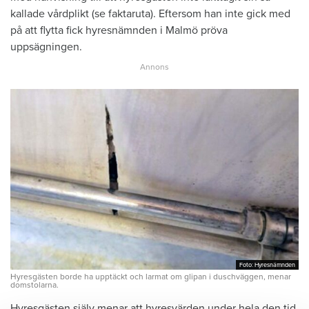
kallade vårdplikt (se faktaruta). Eftersom han inte gick med
på att flytta fick hyresnämnden i Malmö pröva
uppsägningen.
Foto: Hyresnämnden
Foto: Hyresnämnden
Hyresgästen borde ha upptäckt och larmat om glipan i duschväggen, menar
domstolarna.
Hyresgästen själv menar att hyresvärden under hela den tid