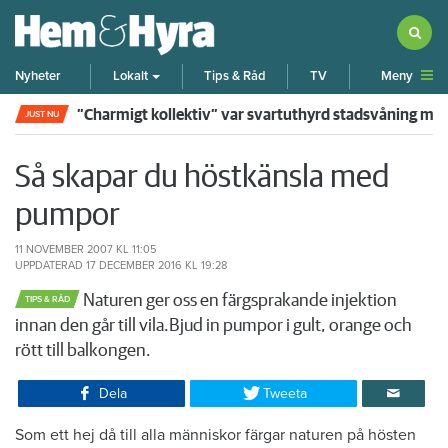
Meny
Nyheter
Lokalt
Tips & Råd
TV
”Charmigt kollektiv” var svartuthyrd stadsvåning me
JUST NU
Så skapar du höstkänsla med
pumpor
11 NOVEMBER 2007
KL 11:05
UPPDATERAD
17 DECEMBER 2016
KL 19:28
Naturen ger oss en färgsprakande injektion
TIPS & RÅD
innan den går till vila.Bjud in pumpor i gult, orange och
rött till balkongen.​
Dela
Tweeta
Som ett hej då till alla människor färgar naturen på hösten