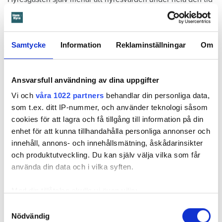
han bott där varken gjort några inspektioner eller något
underhåll av badrummet, och att det är anledningen till att
sprickan har kunnat uppstå. Sprickan var heller inte så lätt
Samtycke
Information
Reklaminställningar
Om
att upptäcka, menar han.
Tyckte inte renovering var nödvändig
Ansvarsfull användning av dina uppgifter
Värden har en annan uppfattning, och påpekar att företaget
Vi och
våra 1022 partners
behandlar din personliga data,
redan 2024 vände sig till hyresgästen med ett erbjudande
som t.ex. ditt IP-nummer, och använder teknologi såsom
om att renovera hela lägenheten. Men då svarade
cookies för att lagra och få tillgång till information på din
hyresgästen att både kök och badrum var i funktionellt
enhet för att kunna tillhandahålla personliga annonser och
skick, och att det inte fanns behov av någon renovering.
innehåll, annons- och innehållsmätning, åskådarinsikter
Hade hyresgästen redan då varnat om sprickan hade
och produktutveckling. Du kan själv välja vilka som får
skadorna inte blivit lika omfattande och dyra att åtgärda,
använda din data och i vilka syften.
menar värden.
Med din tillåtelse skulle vi även vilja:
Hyresnämnden
gick på värdens linje och beslutade att
Samla in information om din geografiska plats
kontraktet skulle upphöra från sista januari 2026.
Samtyckesval
Nödvändig
som kan ha en noggrannhet på upp till flera meter
Hyresgästen borde med tanke på att sprickan var så stor