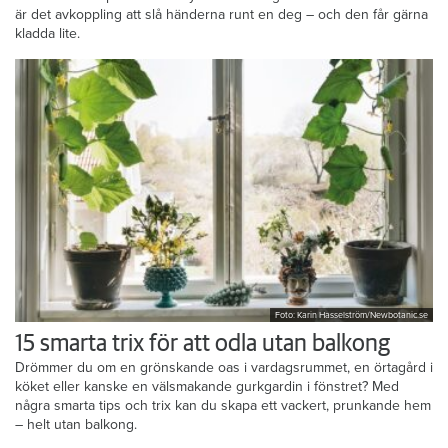
är det avkoppling att slå händerna runt en deg – och den får gärna
kladda lite.
Foto: Karin Hasselström/Newbotanic.se
15 smarta trix för att odla utan balkong
Drömmer du om en grönskande oas i vardagsrummet, en örtagård i
köket eller kanske en välsmakande gurkgardin i fönstret? Med
några smarta tips och trix kan du skapa ett vackert, prunkande hem
– helt utan balkong.