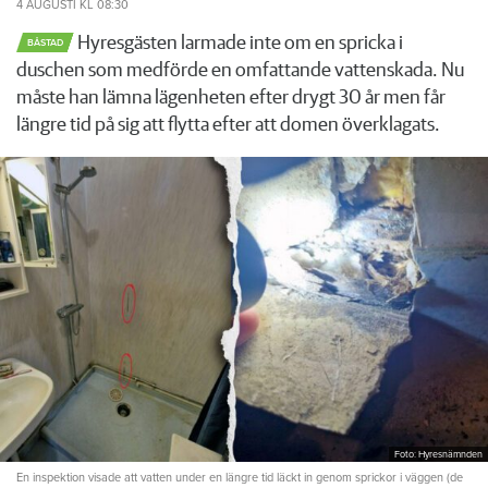
4 AUGUSTI
KL 08:30
Hyresgästen larmade inte om en spricka i
BÅSTAD
duschen som medförde en omfattande vattenskada. Nu
måste han lämna lägenheten efter drygt 30 år men får
längre tid på sig att flytta efter att domen överklagats.
Foto: Hyresnämnden
En inspektion visade att vatten under en längre tid läckt in genom sprickor i väggen (de