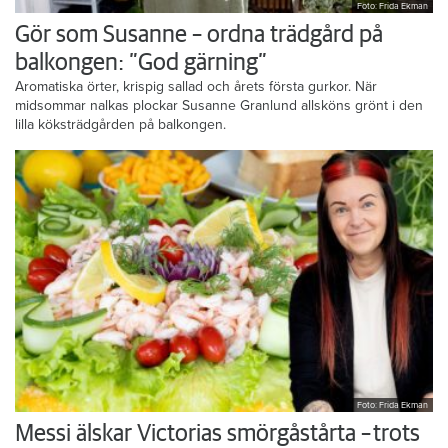
Foto: Frida Ekman
Gör som Susanne – ordna trädgård på
balkongen: ”God gärning”
Aromatiska örter, krispig sallad och årets första gurkor. När
midsommar nalkas plockar Susanne Granlund allsköns grönt i den
lilla köksträdgården på balkongen.
Foto: Frida Ekman
Messi älskar Victorias smörgåstårta – trots