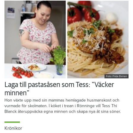
Foto: Frida Ekman
Laga till pastasåsen som Tess: ”Väcker
minnen”
Hon växte upp med sin mammas hemlagade husmanskost och
vurmade för skolmaten. I köket i trean i Rönninge vill Tess Thi
Blanck återuppväcka egna minnen och skapa nya åt sina söner.
Krönikor