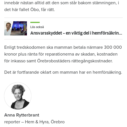
innebär nästan alltid att den som står bakom stämningen, i
det här fallet Öbo, får rätt.
Läs också
Ansvarsskyddet – en viktig del i hemförsäkringen
Enligt tredskodomen ska mamman betala närmare 300 000
kronor plus ränta för reparationerna av skadan, kostnaden
för inkasso samt Örebrobostäders rättegångskostnader.
Det är fortfarande oklart om mamman har en hemförsäkring.
Anna Rytterbrant
reporter
–
Hem & Hyra, Örebro