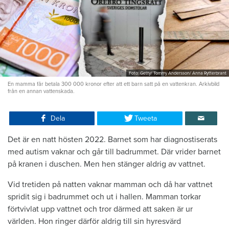
Foto: Getty/ Tommy Andersson/ Anna Rytterbrant
En mamma får betala 300 000 kronor efter att ett barn satt på en vattenkran. Arkivbild
från en annan vattenskada.
Dela
Tweeta
Det är en natt hösten 2022. Barnet som har diagnostiserats
med autism vaknar och går till badrummet. Där vrider barnet
på kranen i duschen. Men hen stänger aldrig av vattnet.
Vid tretiden på natten vaknar mamman och då har vattnet
spridit sig i badrummet och ut i hallen. Mamman torkar
förtvivlat upp vattnet och tror därmed att saken är ur
världen. Hon ringer därför aldrig till sin hyresvärd