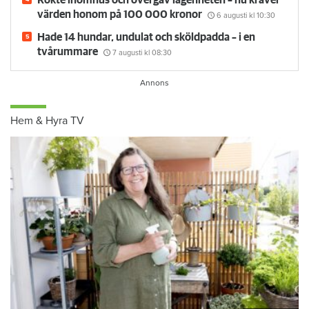
värden honom på 100 000 kronor
6 augusti
kl 10:30
Hade 14 hundar, undulat och sköldpadda – i en
tvårummare
7 augusti
kl 08:30
Hem & Hyra TV