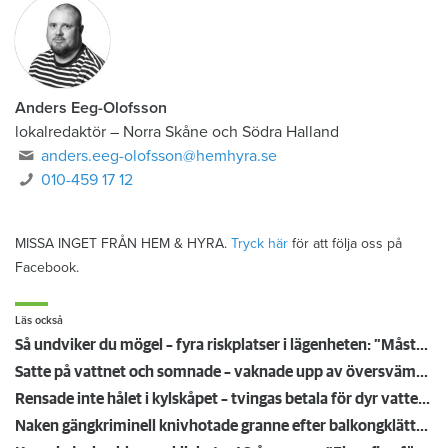
Anders Eeg-Olofsson
lokalredaktör
–
Norra Skåne och Södra Halland
anders.eeg-olofsson@hemhyra.se
010-459 17 12
MISSA INGET FRÅN HEM & HYRA.
Tryck här
för att följa oss på
Facebook.
Läs också
Så undviker du mögel – fyra riskplatser i lägenheten: ”Måste städa bort”
Satte på vattnet och somnade – vaknade upp av översvämning hos grannen
Rensade inte hålet i kylskåpet – tvingas betala för dyr vattenskada
Naken gängkriminell knivhotade granne efter balkongklättring