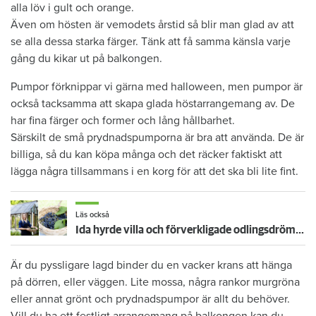
alla löv i gult och orange.
Även om hösten är vemodets årstid så blir man glad av att
se alla dessa starka färger. Tänk att få samma känsla varje
gång du kikar ut på balkongen.
Pumpor förknippar vi gärna med halloween, men pumpor är
också tacksamma att skapa glada höstarrangemang av. De
har fina färger och former och lång hållbarhet.
Särskilt de små prydnadspumporna är bra att använda. De är
billiga, så du kan köpa många och det räcker faktiskt att
lägga några tillsammans i en korg för att det ska bli lite fint.
Läs också
Ida hyrde villa och förverkligade odlingsdrömmen – så fixar du vindruvor
Är du pyssligare lagd binder du en vacker krans att hänga
på dörren, eller väggen. Lite mossa, några rankor murgröna
eller annat grönt och prydnadspumpor är allt du behöver.
Vill du ha ett festligt arrangemang på balkongen kan du