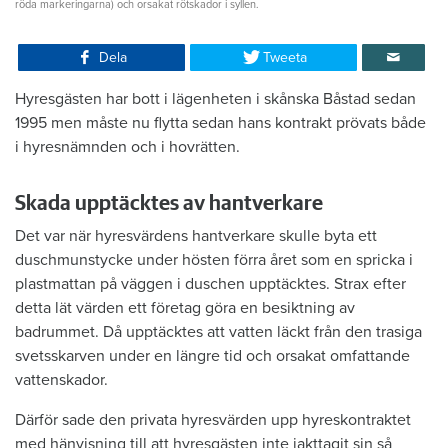
röda markeringarna) och orsakat rötskador i syllen.
Dela
Tweeta
Hyresgästen har bott i lägenheten i skånska Båstad sedan
1995 men måste nu flytta sedan hans kontrakt prövats både
i hyresnämnden och i hovrätten.
Skada upptäcktes av hantverkare
Det var när hyresvärdens hantverkare skulle byta ett
duschmunstycke under hösten förra året som en spricka i
plastmattan på väggen i duschen upptäcktes. Strax efter
detta lät värden ett företag göra en besiktning av
badrummet. Då upptäcktes att vatten läckt från den trasiga
svetsskarven under en längre tid och orsakat omfattande
vattenskador.
Därför sade den privata hyresvärden upp hyreskontraktet
med hänvisning till att hyresgästen inte iakttagit sin så