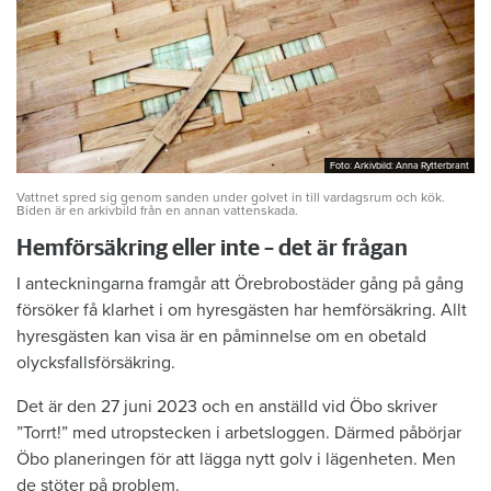
Foto: Arkivbild: Anna Rytterbrant
Foto: Arkivbild: Anna Rytterbrant
Vattnet spred sig genom sanden under golvet in till vardagsrum och kök.
Biden är en arkivbild från en annan vattenskada.
Hemförsäkring eller inte – det är frågan
I anteckningarna framgår att Örebrobostäder gång på gång
försöker få klarhet i om hyresgästen har hemförsäkring. Allt
hyresgästen kan visa är en påminnelse om en obetald
olycksfallsförsäkring.
Det är den 27 juni 2023 och en anställd vid Öbo skriver
”Torrt!” med utropstecken i arbetsloggen. Därmed påbörjar
Öbo planeringen för att lägga nytt golv i lägenheten. Men
de stöter på problem.