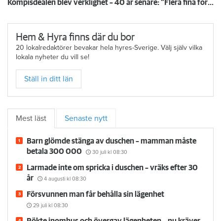
Kompisdealen blev verklighet – 40 år senare: "Flera fina fördelar med att dela bostad"
Hem & Hyra finns där du bor
20 lokalredaktörer bevakar hela hyres-Sverige. Välj själv vilka
lokala nyheter du vill se!
Ställ in ditt län
Mest läst
Senaste nytt
Barn glömde stänga av duschen – mamman måste
betala 300 000
30 juli
kl 08:30
Larmade inte om spricka i duschen – vräks efter 30
år
4 augusti
kl 08:30
Försvunnen man får behålla sin lägenhet
29 juli
kl 08:30
Rökte inomhus och övergav lägenheten – nu kräver