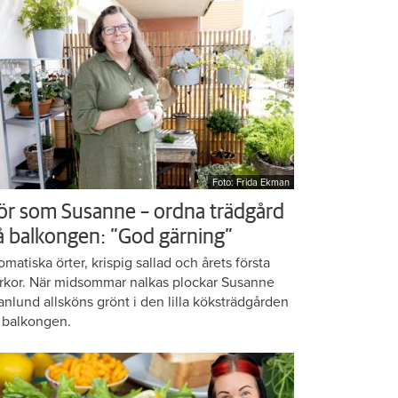
Foto: Frida Ekman
ör som Susanne – ordna trädgård
å balkongen: ”God gärning”
omatiska örter, krispig sallad och årets första
rkor. När midsommar nalkas plockar Susanne
anlund allsköns grönt i den lilla köksträdgården
 balkongen.