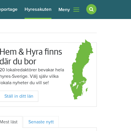
eportage
Hyresakuten
Meny
Hem & Hyra finns
där du bor
20 lokalredaktörer bevakar hela
hyres-Sverige. Välj själv vilka
lokala nyheter du vill se!
Ställ in ditt län
Mest läst
Senaste nytt