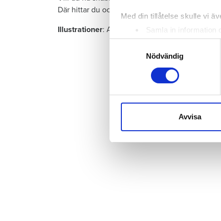
Där hittar du också fler frågor och svar.
Med din tillåtelse skulle vi äve
Illustrationer
: Ann-Li Karlsson.
Samla in information 
Identifiera din enhet 
Samtyckesval
Ta reda på mer om hur dina pe
Nödvändig
eller dra tillbaka ditt samtyc
Vi använder enhetsidentifierar
sociala medier och analysera 
till de sociala medier och a
Avvisa
med annan information som du 