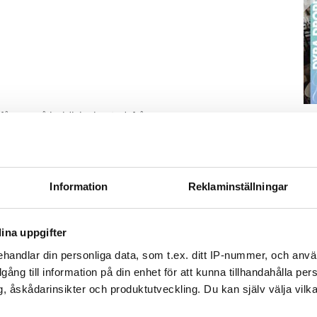
 svar på juridiska bostadsfrågor.
S
ä
Kn
mi
Information
Reklaminställningar
Ti
ina uppgifter
handlar din personliga data, som t.ex. ditt IP-nummer, och anv
illgång till information på din enhet för att kunna tillhandahålla pe
e och i den mån vi hinner.
, åskådarinsikter och produktutveckling. Du kan själv välja vilk
ästföreningen