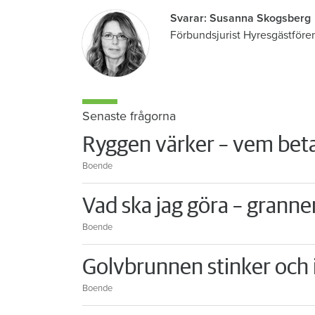
Svarar: Susanna Skogsberg
Förbundsjurist Hyresgästföre
Senaste frågorna
Ryggen värker – vem beta
Boende
Vad ska jag göra – granne
Boende
Golvbrunnen stinker och i
Boende