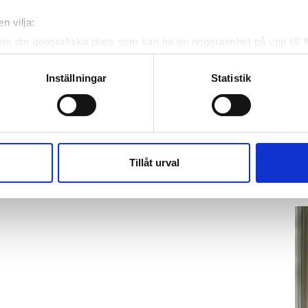
n vilja:
om din geografiska plats som kan ha en noggrannhet på upp till f
genom att aktivt skanna den för specifika kännetecken (fingeravt
rsonliga uppgifter behandlas och ställ in dina preferenser i
deta
Inställningar
Statistik
ke när som helst från cookie-förklaringen.
K
te
e för att anpassa innehållet och annonserna till användarna, tillh
Ho
vår trafik. Vi vidarebefordrar även sådana identifierare och anna
ve
nnons- och analysföretag som vi samarbetar med. Dessa kan i sin
Tillåt urval
hä
har tillhandahållit eller som de har samlat in när du har använt 
lit