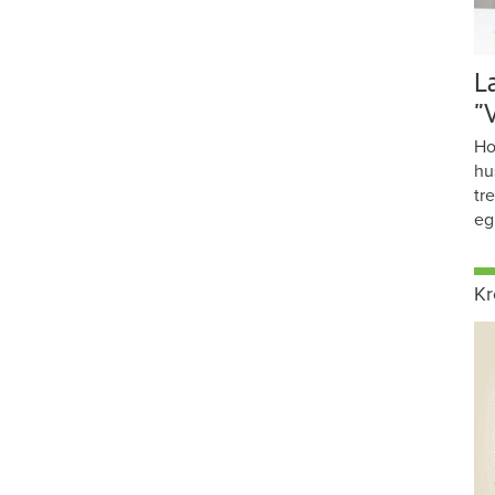
L
”
Ho
hu
tr
eg
Kr