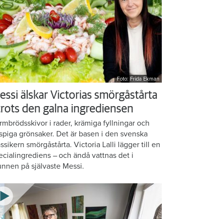
Foto: Frida Ekman
essi älskar Victorias smörgåstårta
 trots den galna ingrediensen
rmbrödsskivor i rader, krämiga fyllningar och
ispiga grönsaker. Det är basen i den svenska
assikern smörgåstårta. Victoria Lalli lägger till en
ecialingrediens – och ändå vattnas det i
nnen på självaste Messi.