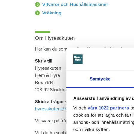
Vitvaror och Hushållsmaskiner
Vräkning
Om Hyresakuten
Här kan du som medlem i Hyresgästföreningen få
Skriv till
Hyresakuten
Hem & Hyra
Samtycke
Box 7514
103 92 Stockholm
Ansvarsfull användning av d
Skicka frågor via e-post:
Vi och
våra 1022 partners
be
hyresakuten@hemhyra.se
cookies för att lagra och få t
Vi svarar på frågor av mer övergripande intress
annons- och innehållsmätning
och i vilka syften.
Vill du ha snabbt svar vänd dig direkt till
Hyresg