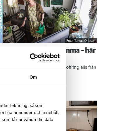
Foto: Tomas Ohlsson
å sparar du vatten hemma – här
r Kristins bästa tips
epen är enkla: ”Det är ingen uppoffring alls från
n sida”, säger Kristin Rydberg.
Om
ps & Råd
änder teknologi såsom
rsonliga annonser och innehåll,
a som får använda din data