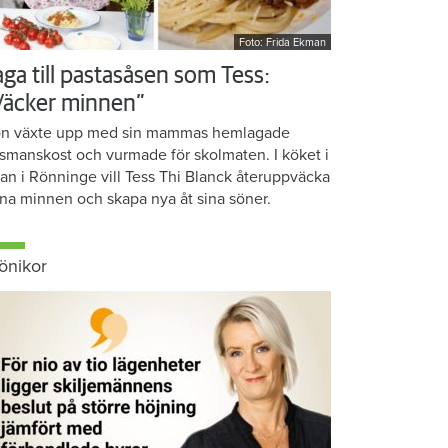
Foto: Frida Ekman
aga till pastasåsen som Tess:
Väcker minnen”
n växte upp med sin mammas hemlagade
smanskost och vurmade för skolmaten. I köket i
ean i Rönninge vill Tess Thi Blanck återuppväcka
na minnen och skapa nya åt sina söner.
önikor