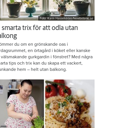
Foto: Karin Hasselström/Newbotanic.se
 smarta trix för att odla utan
alkong
ömmer du om en grönskande oas i
rdagsrummet, en örtagård i köket eller kanske
 välsmakande gurkgardin i fönstret? Med några
arta tips och trix kan du skapa ett vackert,
unkande hem – helt utan balkong.