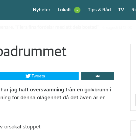
Nyheter
Lokalt
Tips & Råd
TV
R
enare: "Flera fina fördelar med att dela bostad"
6 augusti
kl 12:00
n i badrummet
Tweeta
har jag haft översvämning från en golvbrunn i
ning för denna olägenhet då det även är en
lv orsakat stoppet.