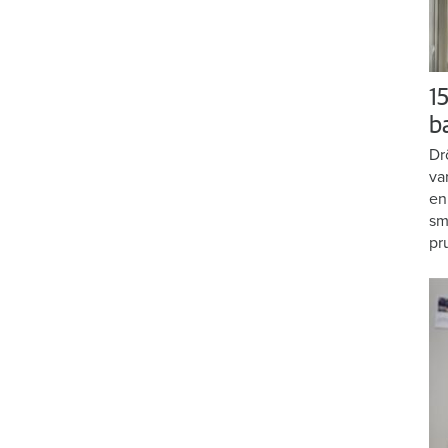
15
b
Dr
va
en
sm
pr