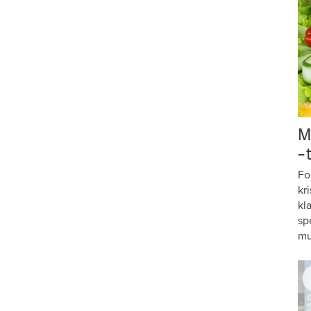
M
–
Fo
kr
kl
sp
mu