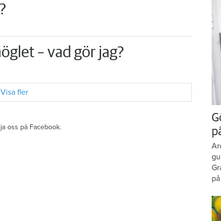
?
öglet – vad gör jag?
Visa fler
G
ölja oss på Facebook.
p
Ar
gu
Gr
på