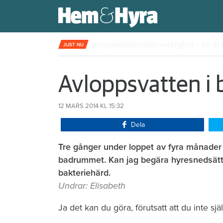
Kompisdealen blev verklighet – 40 år s
JUST NU
Avloppsvatte
12 MARS 2014
KL 15:32
Dela
Tre gånger under loppet av fyra månader 
badrummet. Kan jag begära hyresnedsätt
bakteriehärd.
Undrar: Elisabeth
Ja det kan du göra, förutsatt att du inte sjä