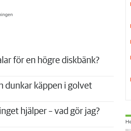
ningen
lar för en högre diskbänk?
n dunkar käppen i golvet
nget hjälper – vad gör jag?
H