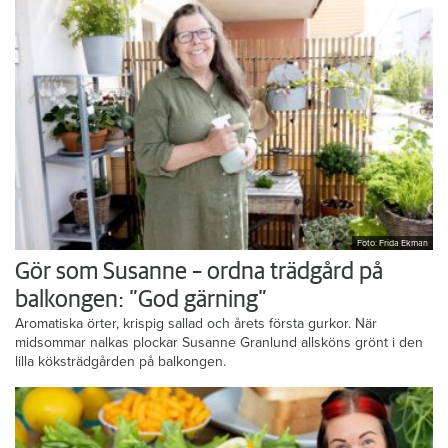
Foto: Frida Ekman
Gör som Susanne – ordna trädgård på
balkongen: ”God gärning”
Aromatiska örter, krispig sallad och årets första gurkor. När
midsommar nalkas plockar Susanne Granlund allsköns grönt i den
lilla köksträdgården på balkongen.