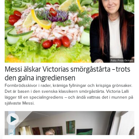
Foto: Frida Ekman
Messi älskar Victorias smörgåstårta – trots
den galna ingrediensen
Formbrödsskivor i rader, krämiga fyllningar och krispiga grönsaker.
Det är basen i den svenska klassikern smörgåstårta. Victoria Lalli
lägger till en specialingrediens – och ändå vattnas det i munnen på
självaste Messi.