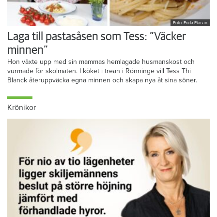
Foto: Frida Ekman
Laga till pastasåsen som Tess: ”Väcker
minnen”
Hon växte upp med sin mammas hemlagade husmanskost och
vurmade för skolmaten. I köket i trean i Rönninge vill Tess Thi
Blanck återuppväcka egna minnen och skapa nya åt sina söner.
Krönikor