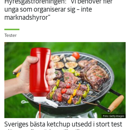
Hyresgästföreningen: ”Vi behöver fler
unga som organiserar sig – inte
marknadshyror”
Tester
Foto: Getty Images
Sveriges bästa ketchup utsedd i stort test