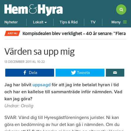
Meny
Nyheter
Lokalt
Tips & Råd
TV
Kompisdealen blev verklighet – 40 år senare: "Flera f
JUST NU
Värden sa upp mig
13 DECEMBER 2011
KL 10:22
Dela
Tweeta
Jag har blivit
uppsagd
för att jag inte betalat hyran i tid
och har en kallelse till sammanträde inför nämnden. Vad
kan jag göra?
Undrar: Orolig
SVAR: Vänd dig till Hyresgästföreningens jurister. Ni kan
göra en bedömning av hur det kan gå i nämnden. Om du