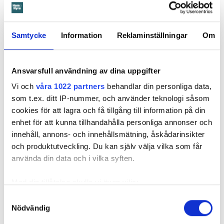
Samtycke
Information
Reklaminställningar
Om
Ansvarsfull användning av dina uppgifter
Foto: Tomas Ohlsson
Vi och
våra 1022 partners
behandlar din personliga data,
Så sparar du vatten hemma – här är
som t.ex. ditt IP-nummer, och använder teknologi såsom
Kristins bästa tips
cookies för att lagra och få tillgång till information på din
enhet för att kunna tillhandahålla personliga annonser och
Knepen är enkla: ”Det är ingen uppoffring alls från min sida”, säger
Kristin Rydberg.
innehåll, annons- och innehållsmätning, åskådarinsikter
och produktutveckling. Du kan själv välja vilka som får
använda din data och i vilka syften.
Tips & Råd
Med din tillåtelse skulle vi även vilja:
Samla in information om din geografiska plats
Samtyckesval
Nödvändig
som kan ha en noggrannhet på upp till flera meter
Identifiera din enhet genom att aktivt skanna den