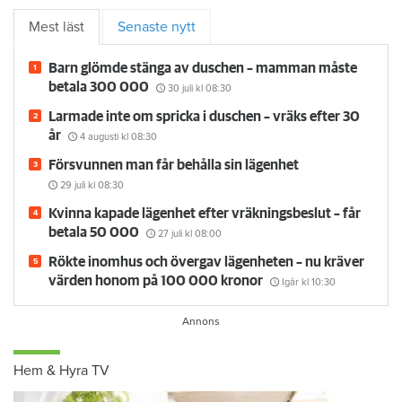
Mest läst
Senaste nytt
Barn glömde stänga av duschen – mamman måste
betala 300 000
30 juli
kl 08:30
Larmade inte om spricka i duschen – vräks efter 30
år
4 augusti
kl 08:30
Försvunnen man får behålla sin lägenhet
29 juli
kl 08:30
Kvinna kapade lägenhet efter vräkningsbeslut – får
betala 50 000
27 juli
kl 08:00
Rökte inomhus och övergav lägenheten – nu kräver
värden honom på 100 000 kronor
Igår kl 10:30
Hem & Hyra TV