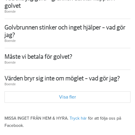
golvet
Boende
Golvbrunnen stinker och inget hjälper – vad gör
jag?
Boende
Måste vi betala för golvet?
Boende
Värden bryr sig inte om möglet – vad gör jag?
Boende
Visa fler
MISSA INGET FRÅN HEM & HYRA.
Tryck här
för att följa oss på
Facebook.