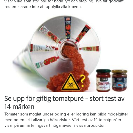
visar vilka som står pall för både lyft och stapling. Två får godkänt,
resten klarade inte att uppfylla alla kraven.
Se upp för giftig tomatpuré – stort test av
14 märken
Tomater som möglat under odling eller lagring kan bilda mögelgifter
med potentiellt allvarliga hälsorisker. Vårt test av 14 tomatpuréer
visar på anmärkningsvärt höga nivåer i vissa produkter.