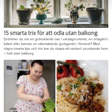
Foto: Karin Hasselström/Newbotanic.se
15 smarta trix för att odla utan balkong
Drömmer du om en grönskande oas i vardagsrummet, en örtagård i
köket eller kanske en välsmakande gurkgardin i fönstret? Med
några smarta tips och trix kan du skapa ett vackert, prunkande hem
– helt utan balkong.