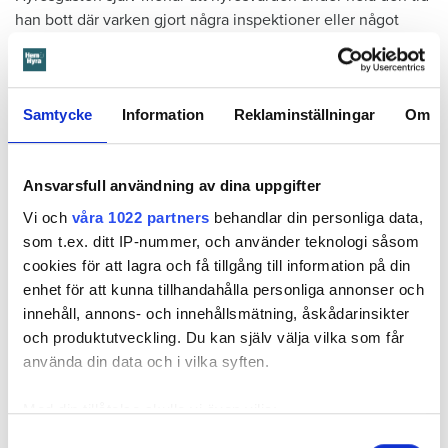
han bott där varken gjort några inspektioner eller något
underhåll av badrummet, och att det är anledningen till att
sprickan har kunnat uppstå. Sprickan var heller inte så lätt
att upptäcka, menar han.
Samtycke
Information
Reklaminställningar
Om
Tyckte inte renovering var nödvändig
Värden har en annan uppfattning, och påpekar att företaget
Ansvarsfull användning av dina uppgifter
redan 2024 vände sig till hyresgästen med ett erbjudande
Vi och
våra 1022 partners
behandlar din personliga data,
om att renovera hela lägenheten. Men då svarade
som t.ex. ditt IP-nummer, och använder teknologi såsom
hyresgästen att både kök och badrum var i funktionellt
cookies för att lagra och få tillgång till information på din
skick, och att det inte fanns behov av någon renovering.
enhet för att kunna tillhandahålla personliga annonser och
Hade hyresgästen redan då varnat om sprickan hade
innehåll, annons- och innehållsmätning, åskådarinsikter
skadorna inte blivit lika omfattande och dyra att åtgärda,
och produktutveckling. Du kan själv välja vilka som får
menar värden.
använda din data och i vilka syften.
Hyresnämnden
gick på värdens linje och beslutade att
Med din tillåtelse skulle vi även vilja:
kontraktet skulle upphöra från sista januari 2026.
Hyresgästen borde med tanke på att sprickan var så stor
Samla in information om din geografiska plats
Samtyckesval