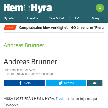
Meny
Nyheter
Lokalt
Tips & Råd
TV
Kompisdealen blev verklighet – 40 år senare: "Flera f
JUST NU
Andreas Brunner
Andreas Brunner
1 DECEMBER 2011
KL 14:21
UPPDATERAD
26 JANUARI 2017
KL 09:41
Dela
Tweeta
MISSA INGET FRÅN HEM & HYRA.
Tryck här
för att följa oss på
Facebook.