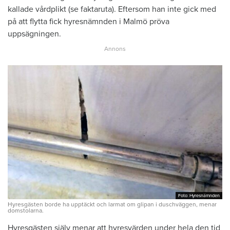
kallade vårdplikt (se faktaruta). Eftersom han inte gick med
på att flytta fick hyresnämnden i Malmö pröva
uppsägningen.
Foto: Hyresnämnden
Foto: Hyresnämnden
Hyresgästen borde ha upptäckt och larmat om glipan i duschväggen, menar
domstolarna.
Hyresgästen själv menar att hyresvärden under hela den tid