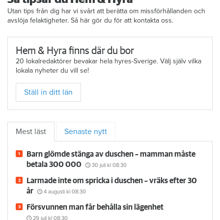
Utan tips från dig har vi svårt att berätta om missförhållanden och
avslöja felaktigheter. Så här gör du för att kontakta oss.
Hem & Hyra finns där du bor
20 lokalredaktörer bevakar hela hyres-Sverige. Välj själv vilka
lokala nyheter du vill se!
Ställ in ditt län
Mest läst
Senaste nytt
Barn glömde stänga av duschen – mamman måste
betala 300 000
30 juli
kl 08:30
Larmade inte om spricka i duschen – vräks efter 30
år
4 augusti
kl 08:30
Försvunnen man får behålla sin lägenhet
29 juli
kl 08:30