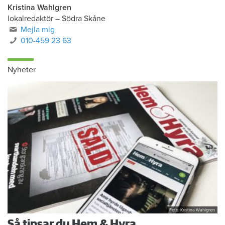
Kristina Wahlgren
lokalredaktör
–
Södra Skåne
Mejla mig
010-459 23 63
Nyheter
Foto: Kristina Wahlgren
Så tipsar du Hem & Hyra