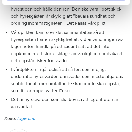
En hyresgäst är skyldig att väl vårda lägenheten under
hyrestiden och hålla den ren. Den ska vara i gott skick
och hyresgästen är skyldig att ”bevara sundhet och
ordning inom fastigheten”. Det kallas vårdplikt.
Vårdplikten kan förenklat sammanfattas så att
hyresgästen har en skyldighet att vid användningen av
lägenheten handla på ett sådant sätt att det inte
uppkommer ett större slitage än vanligt och undvika att
det uppstår risker för skador.
I vårdplikten ingår också att så fort som möjligt
underrätta hyresvärden om skador som måste åtgärdas
snabbt för att mer omfattande skador inte ska uppstå,
som till exempel vattenläckor.
Det är hyresvärden som ska bevisa att lägenheten är
vanvårdad.
Källa:
lagen.nu