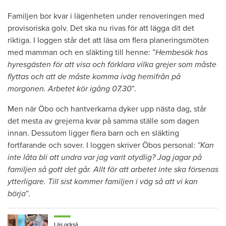
Familjen bor kvar i lägenheten under renoveringen med
provisoriska golv. Det ska nu rivas för att lägga dit det
riktiga. I loggen står det att läsa om flera planeringsmöten
med mamman och en släkting till henne: ”
Hembesök hos
hyresgästen för att visa och förklara vilka grejer som måste
flyttas och att de måste komma iväg hemifrån på
morgonen. Arbetet kör igång 07.30
”.
Men när Öbo och hantverkarna dyker upp nästa dag, står
det mesta av grejerna kvar på samma ställe som dagen
innan. Dessutom ligger flera barn och en släkting
fortfarande och sover. I loggen skriver Öbos personal:
”Kan
inte låta bli att undra var jag varit otydlig? Jag jagar på
familjen så gott det går. Allt för att arbetet inte ska försenas
ytterligare. Till sist kommer familjen i väg så att vi kan
börja
”.
Läs också