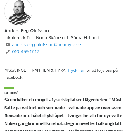
Anders Eeg-Olofsson
lokalredaktör
–
Norra Skåne och Södra Halland
anders.eeg-olofsson@hemhyra.se
010-459 17 12
MISSA INGET FRÅN HEM & HYRA.
Tryck här
för att följa oss på
Facebook.
Läs också
Så undviker du mögel – fyra riskplatser i lägenheten: ”Måste städa bort”
Satte på vattnet och somnade – vaknade upp av översvämning hos grannen
Rensade inte hålet i kylskåpet – tvingas betala för dyr vattenskada
Naken gängkriminell knivhotade granne efter balkongklättring