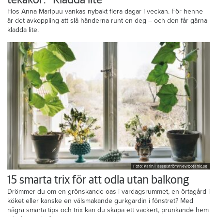
tekakor: ”Kladda lite”
Hos Anna Maripuu vankas nybakt flera dagar i veckan. För henne
är det avkoppling att slå händerna runt en deg – och den får gärna
kladda lite.
Foto: Karin Hasselström/Newbotanic.se
15 smarta trix för att odla utan balkong
Drömmer du om en grönskande oas i vardagsrummet, en örtagård i
köket eller kanske en välsmakande gurkgardin i fönstret? Med
några smarta tips och trix kan du skapa ett vackert, prunkande hem