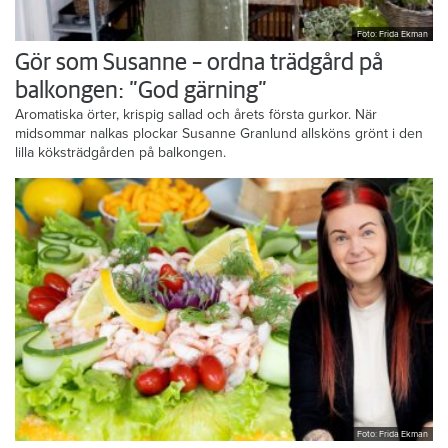
Foto: Frida Ekman
Gör som Susanne – ordna trädgård på
balkongen: ”God gärning”
Aromatiska örter, krispig sallad och årets första gurkor. När
midsommar nalkas plockar Susanne Granlund allsköns grönt i den
lilla köksträdgården på balkongen.
Foto: Frida Ekman