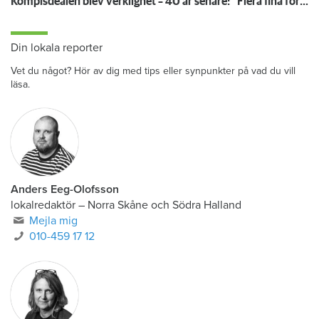
Kompisdealen blev verklighet – 40 år senare: "Flera fina fördelar med att dela bostad"
Din lokala reporter
Vet du något? Hör av dig med tips eller synpunkter på vad du vill
läsa.
Anders Eeg-Olofsson
lokalredaktör
–
Norra Skåne och Södra Halland
Mejla mig
010-459 17 12