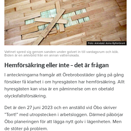
Foto: Arkivbild: Anna Rytterbrant
Foto: Arkivbild: Anna Rytterbrant
Vattnet spred sig genom sanden under golvet in till vardagsrum och kök.
Biden är en arkivbild från en annan vattenskada.
Hemförsäkring eller inte – det är frågan
I anteckningarna framgår att Örebrobostäder gång på gång
försöker få klarhet i om hyresgästen har hemförsäkring. Allt
hyresgästen kan visa är en påminnelse om en obetald
olycksfallsförsäkring.
Det är den 27 juni 2023 och en anställd vid Öbo skriver
”Torrt!” med utropstecken i arbetsloggen. Därmed påbörjar
Öbo planeringen för att lägga nytt golv i lägenheten. Men
de stöter på problem.