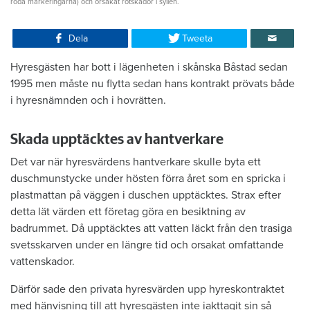
röda markeringarna) och orsakat rötskador i syllen.
Dela
Tweeta
Hyresgästen har bott i lägenheten i skånska Båstad sedan
1995 men måste nu flytta sedan hans kontrakt prövats både
i hyresnämnden och i hovrätten.
Skada upptäcktes av hantverkare
Det var när hyresvärdens hantverkare skulle byta ett
duschmunstycke under hösten förra året som en spricka i
plastmattan på väggen i duschen upptäcktes. Strax efter
detta lät värden ett företag göra en besiktning av
badrummet. Då upptäcktes att vatten läckt från den trasiga
svetsskarven under en längre tid och orsakat omfattande
vattenskador.
Därför sade den privata hyresvärden upp hyreskontraktet
med hänvisning till att hyresgästen inte iakttagit sin så