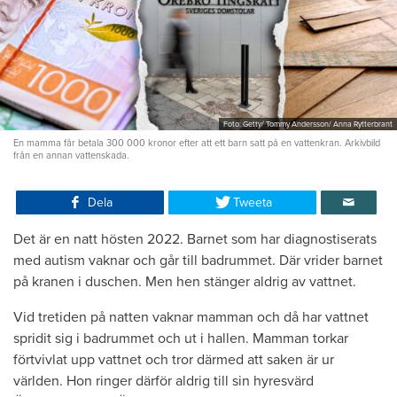
Foto: Getty/ Tommy Andersson/ Anna Rytterbrant
En mamma får betala 300 000 kronor efter att ett barn satt på en vattenkran. Arkivbild
från en annan vattenskada.
Dela
Tweeta
Det är en natt hösten 2022. Barnet som har diagnostiserats
med autism vaknar och går till badrummet. Där vrider barnet
på kranen i duschen. Men hen stänger aldrig av vattnet.
Vid tretiden på natten vaknar mamman och då har vattnet
spridit sig i badrummet och ut i hallen. Mamman torkar
förtvivlat upp vattnet och tror därmed att saken är ur
världen. Hon ringer därför aldrig till sin hyresvärd