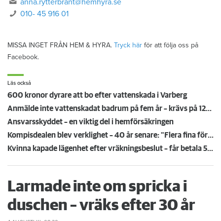
anna.rytterbrant@hemhyra.se
010- 45 916 01
MISSA INGET FRÅN HEM & HYRA.
Tryck här
för att följa oss på
Facebook.
Läs också
600 kronor dyrare att bo efter vattenskada i Varberg
Anmälde inte vattenskadat badrum på fem år – krävs på 125 000 kronor
Ansvarsskyddet – en viktig del i hemförsäkringen
Kompisdealen blev verklighet – 40 år senare: "Flera fina fördelar med att dela bostad"
Kvinna kapade lägenhet efter vräkningsbeslut – får betala 50 000
Larmade inte om spricka i
duschen – vräks efter 30 år