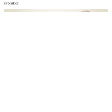
Krönikor
Du läser:
Andreas Brunner
Hem & Hyras chefredaktör: Skiljemännen
tjänar stora pengar – och du betalar för
kalaset