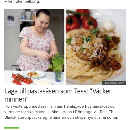
– helt utan balkong.
Foto: Frida Ekman
Laga till pastasåsen som Tess: ”Väcker
minnen”
Hon växte upp med sin mammas hemlagade husmanskost och
vurmade för skolmaten. I köket i trean i Rönninge vill Tess Thi
Blanck återuppväcka egna minnen och skapa nya åt sina söner.