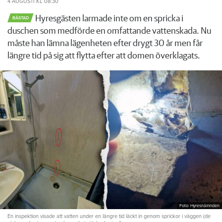
4 AUGUSTI
KL 08:30
Hyresgästen larmade inte om en spricka i
BÅSTAD
duschen som medförde en omfattande vattenskada. Nu
måste han lämna lägenheten efter drygt 30 år men får
längre tid på sig att flytta efter att domen överklagats.
Foto: Hyresnämnden
En inspektion visade att vatten under en längre tid läckt in genom sprickor i väggen (de