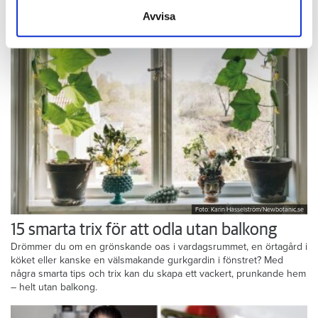
samlat in när du har använt deras tjänster.
kladda lite.
Avvisa
Foto: Karin Hasselström/Newbotanic.se
15 smarta trix för att odla utan balkong
Drömmer du om en grönskande oas i vardagsrummet, en örtagård i
köket eller kanske en välsmakande gurkgardin i fönstret? Med
några smarta tips och trix kan du skapa ett vackert, prunkande hem
– helt utan balkong.