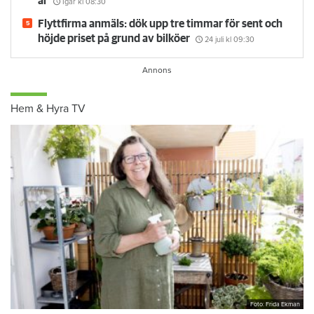
år
Igår kl 08:30
Flyttfirma anmäls: dök upp tre timmar för sent och
höjde priset på grund av bilköer
24 juli
kl 09:30
Hem & Hyra TV
Foto: Frida Ekman