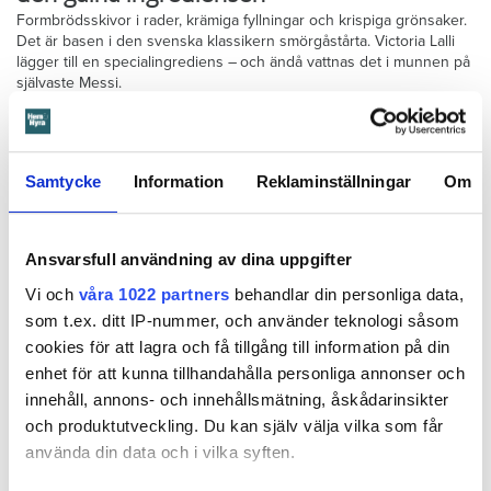
Formbrödsskivor i rader, krämiga fyllningar och krispiga grönsaker.
Det är basen i den svenska klassikern smörgåstårta. Victoria Lalli
lägger till en specialingrediens – och ändå vattnas det i munnen på
självaste Messi.
Samtycke
Information
Reklaminställningar
Om
Ansvarsfull användning av dina uppgifter
Vi och
våra 1022 partners
behandlar din personliga data,
som t.ex. ditt IP-nummer, och använder teknologi såsom
cookies för att lagra och få tillgång till information på din
enhet för att kunna tillhandahålla personliga annonser och
Foto: Tomas Ohlsson
innehåll, annons- och innehållsmätning, åskådarinsikter
Så sparar du vatten hemma – här är
och produktutveckling. Du kan själv välja vilka som får
Kristins bästa tips
använda din data och i vilka syften.
Knepen är enkla: ”Det är ingen uppoffring alls från min sida”, säger