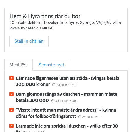
Hem & Hyra finns där du bor
20 lokalredaktörer bevakar hela hyres-Sverige. Välj själv vilka
lokala nyheter du vill se!
Ställ in ditt län
Mest läst
Senaste nytt
Lämnade lägenheten utan att städa - tvingas betala
200 000 kronor
23 juli
kl 10:00
Barn glömde stänga av duschen – mamman måste
betala 300 000
30 juli
kl 08:30
”Visste inte att man måste ändra adress” – kvinna
döms för folkbokföringsbrott
24 juli
kl 16:10
Larmade inte om spricka i duschen – vräks efter 30