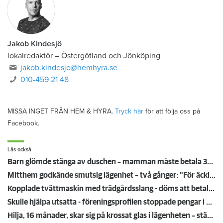
Jakob Kindesjö
lokalredaktör
–
Östergötland och Jönköping
jakob.kindesjo@hemhyra.se
010-459 21 48
MISSA INGET FRÅN HEM & HYRA.
Tryck här
för att följa oss på
Facebook.
Läs också
Barn glömde stänga av duschen – mamman måste betala 300 000
Mitthem godkände smutsig lägenhet – två gånger: "För äckligt för att flytta in"
Kopplade tvättmaskin med trädgårdsslang - döms att betala en miljon efter vattenskada
Skulle hjälpa utsatta - föreningsprofilen stoppade pengar i egen ficka
Hilja, 16 månader, skar sig på krossat glas i lägenheten – städmiss från tidigare hyresgäst