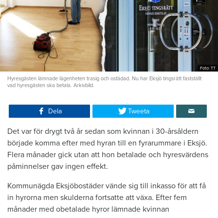
Foto: TT
Hyresgästen lämnade lägenheten trasig och ostädad. Nu har Eksjö tingsrätt fastställt
vad hyresgästen ska betala. Arkivbild.
Dela
Tweeta
Det var för drygt två år sedan som kvinnan i 30-årsåldern
började komma efter med hyran till en fyrarummare i Eksjö.
Flera månader gick utan att hon betalade och hyresvärdens
påminnelser gav ingen effekt.
Kommunägda Eksjöbostäder vände sig till inkasso för att få
in hyrorna men skulderna fortsatte att växa. Efter fem
månader med obetalade hyror lämnade kvinnan