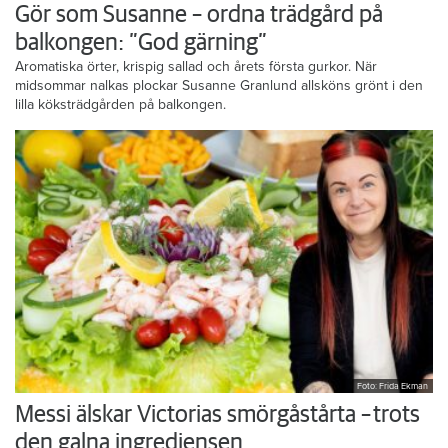
Gör som Susanne – ordna trädgård på
balkongen: ”God gärning”
Aromatiska örter, krispig sallad och årets första gurkor. När
midsommar nalkas plockar Susanne Granlund allsköns grönt i den
lilla köksträdgården på balkongen.
Foto: Frida Ekman
Messi älskar Victorias smörgåstårta – trots
den galna ingrediensen