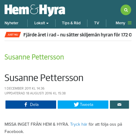
Meny
Nyheter
Lokalt
Tips & Råd
TV
Fjärde året i rad – nu sätter skiljemän hyran för 172 0
JUST NU
Susanne Pettersson
Susanne Pettersson
1 DECEMBER 2011
KL 14:36
UPPDATERAD
18 AUGUSTI 2016
KL 15:38
Dela
Tweeta
MISSA INGET FRÅN HEM & HYRA.
Tryck här
för att följa oss på
Facebook.