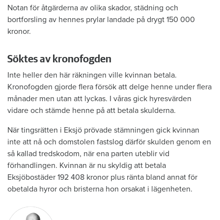
Notan för åtgärderna av olika skador, städning och
bortforsling av hennes prylar landade på drygt 150 000
kronor.
Söktes av kronofogden
Inte heller den här räkningen ville kvinnan betala.
Kronofogden gjorde flera försök att delge henne under flera
månader men utan att lyckas. I våras gick hyresvärden
vidare och stämde henne på att betala skulderna.
När tingsrätten i Eksjö prövade stämningen gick kvinnan
inte att nå och domstolen fastslog därför skulden genom en
så kallad tredskodom, när ena parten uteblir vid
förhandlingen. Kvinnan är nu skyldig att betala
Eksjöbostäder 192 408 kronor plus ränta bland annat för
obetalda hyror och bristerna hon orsakat i lägenheten.