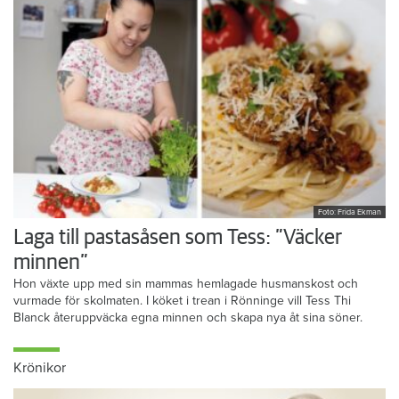
Foto: Frida Ekman
Laga till pastasåsen som Tess: ”Väcker
minnen”
Hon växte upp med sin mammas hemlagade husmanskost och
vurmade för skolmaten. I köket i trean i Rönninge vill Tess Thi
Blanck återuppväcka egna minnen och skapa nya åt sina söner.
Krönikor