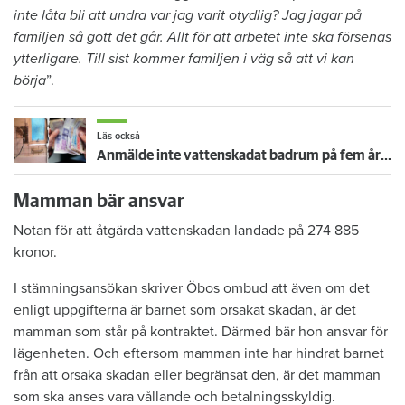
inte låta bli att undra var jag varit otydlig? Jag jagar på
familjen så gott det går. Allt för att arbetet inte ska försenas
ytterligare. Till sist kommer familjen i väg så att vi kan
börja
”.
Läs också
Anmälde inte vattenskadat badrum på fem år – krävs på 125 000 kronor
Mamman bär ansvar
Notan för att åtgärda vattenskadan landade på 274 885
kronor.
I stämningsansökan skriver Öbos ombud att även om det
enligt uppgifterna är barnet som orsakat skadan, är det
mamman som står på kontraktet. Därmed bär hon ansvar för
lägenheten. Och eftersom mamman inte har hindrat barnet
från att orsaka skadan eller begränsat den, är det mamman
som ska anses vara vållande och betalningsskyldig.