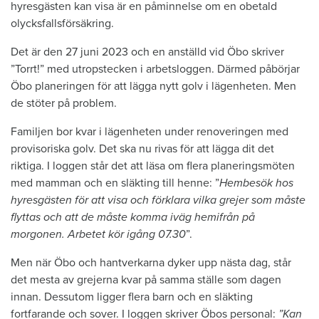
hyresgästen kan visa är en påminnelse om en obetald
olycksfallsförsäkring.
Det är den 27 juni 2023 och en anställd vid Öbo skriver
”Torrt!” med utropstecken i arbetsloggen. Därmed påbörjar
Öbo planeringen för att lägga nytt golv i lägenheten. Men
de stöter på problem.
Familjen bor kvar i lägenheten under renoveringen med
provisoriska golv. Det ska nu rivas för att lägga dit det
riktiga. I loggen står det att läsa om flera planeringsmöten
med mamman och en släkting till henne: ”
Hembesök hos
hyresgästen för att visa och förklara vilka grejer som måste
flyttas och att de måste komma iväg hemifrån på
morgonen. Arbetet kör igång 07.30
”.
Men när Öbo och hantverkarna dyker upp nästa dag, står
det mesta av grejerna kvar på samma ställe som dagen
innan. Dessutom ligger flera barn och en släkting
fortfarande och sover. I loggen skriver Öbos personal:
”Kan