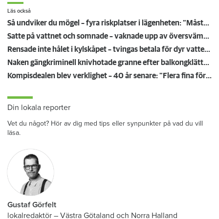
Läs också
Så undviker du mögel – fyra riskplatser i lägenheten: ”Måste städa bort”
Satte på vattnet och somnade – vaknade upp av översvämning hos grannen
Rensade inte hålet i kylskåpet – tvingas betala för dyr vattenskada
Naken gängkriminell knivhotade granne efter balkongklättring
Kompisdealen blev verklighet – 40 år senare: "Flera fina fördelar med att dela bostad"
Din lokala reporter
Vet du något? Hör av dig med tips eller synpunkter på vad du vill
läsa.
Gustaf Görfelt
lokalredaktör
–
Västra Götaland och Norra Halland