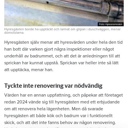
Foto: Hyresnämnden
Foto: Hyresnämnden
Hyresgästen borde ha upptäckt och larmat om glipan i duschväggen, menar
domstolarna.
Hyresgästen själv menar att hyresvärden under hela den tid
han bott där varken gjort några inspektioner eller något
underhåll av badrummet, och att det är anledningen till att
sprickan har kunnat uppstå. Sprickan var heller inte så lätt
att upptäcka, menar han.
Tyckte inte renovering var nödvändig
Värden har en annan uppfattning, och påpekar att företaget
redan 2024 vände sig till hyresgästen med ett erbjudande
om att renovera hela lägenheten. Men då svarade
hyresgästen att både kök och badrum var i funktionellt
skick, och att det inte fanns behov av någon renovering.