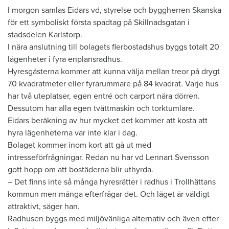
I morgon samlas Eidars vd, styrelse och byggherren Skanska
för ett symboliskt första spadtag på Skillnadsgatan i
stadsdelen Karlstorp.
I nära anslutning till bolagets flerbostadshus byggs totalt 20
lägenheter i fyra enplansradhus.
Hyresgästerna kommer att kunna välja mellan treor på drygt
70 kvadratmeter eller fyrarummare på 84 kvadrat. Varje hus
har två uteplatser, egen entré och carport nära dörren.
Dessutom har alla egen tvättmaskin och torktumlare.
Eidars beräkning av hur mycket det kommer att kosta att
hyra lägenheterna var inte klar i dag.
Bolaget kommer inom kort att gå ut med
intresseförfrågningar. Redan nu har vd Lennart Svensson
gott hopp om att bostäderna blir uthyrda.
– Det finns inte så många hyresrätter i radhus i Trollhättans
kommun men många efterfrågar det. Och läget är väldigt
attraktivt, säger han.
Radhusen byggs med miljövänliga alternativ och även efter