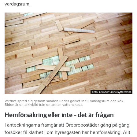
vardagsrum.
Foto: Arkivbild: Anna Rytterbrant
Foto: Arkivbild: Anna Rytterbrant
Vattnet spred sig genom sanden under golvet in till vardagsrum och kök.
Biden är en arkivbild från en annan vattenskada.
Hemförsäkring eller inte – det är frågan
I anteckningarna framgår att Örebrobostäder gång på gång
försöker få klarhet i om hyresgästen har hemförsäkring. Allt