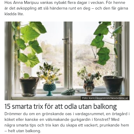
Hos Anna Maripuu vankas nybakt flera dagar i veckan. För henne
är det avkoppling att slå händerna runt en deg – och den får gärna
kladda lite.
Foto: Karin Hasselström/Newbotanic.se
15 smarta trix för att odla utan balkong
Drömmer du om en grönskande oas i vardagsrummet, en örtagård i
köket eller kanske en välsmakande gurkgardin i fönstret? Med
några smarta tips och trix kan du skapa ett vackert, prunkande hem
– helt utan balkong.