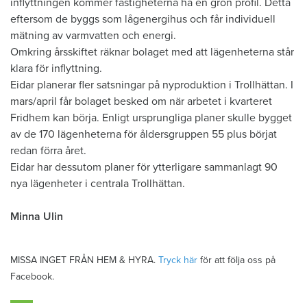
inflyttningen kommer fastigheterna ha en grön profil. Detta
eftersom de byggs som lågenergihus och får individuell
mätning av varmvatten och energi.
Omkring årsskiftet räknar bolaget med att lägenheterna står
klara för inflyttning.
Eidar planerar fler satsningar på nyproduktion i Trollhättan. I
mars/april får bolaget besked om när arbetet i kvarteret
Fridhem kan börja. Enligt ursprungliga planer skulle bygget
av de 170 lägenheterna för åldersgruppen 55 plus börjat
redan förra året.
Eidar har dessutom planer för ytterligare sammanlagt 90
nya lägenheter i centrala Trollhättan.
Minna Ulin
MISSA INGET FRÅN HEM & HYRA.
Tryck här
för att följa oss på
Facebook.