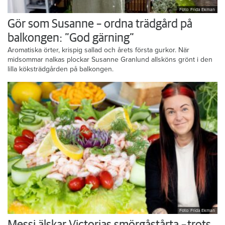
Foto: Frida Ekman
Gör som Susanne – ordna trädgård på
balkongen: ”God gärning”
Aromatiska örter, krispig sallad och årets första gurkor. När
midsommar nalkas plockar Susanne Granlund allsköns grönt i den
lilla köksträdgården på balkongen.
Foto: Frida Ekman
Messi älskar Victorias smörgåstårta – trots