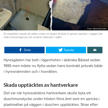
Foto: Hyresnämnden
En inspektion visade att vatten under en längre tid läckt in genom sprickor i väggen (de
röda markeringarna) och orsakat rötskador i syllen.
Dela
Tweeta
Hyresgästen har bott i lägenheten i skånska Båstad sedan
1995 men måste nu flytta sedan hans kontrakt prövats både
i hyresnämnden och i hovrätten.
Skada upptäcktes av hantverkare
Det var när hyresvärdens hantverkare skulle byta ett
duschmunstycke under hösten förra året som en spricka i
plastmattan på väggen i duschen upptäcktes. Strax efter