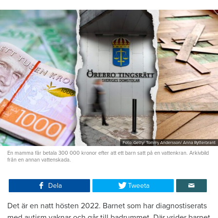
Foto: Getty/ Tommy Andersson/ Anna Rytterbrant
En mamma får betala 300 000 kronor efter att ett barn satt på en vattenkran. Arkivbild
från en annan vattenskada.
Dela
Tweeta
Det är en natt hösten 2022. Barnet som har diagnostiserats
med autism vaknar och går till badrummet. Där vrider barnet