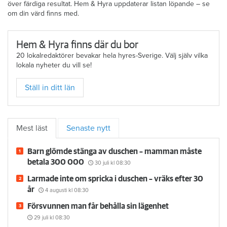
över färdiga resultat. Hem & Hyra uppdaterar listan löpande – se
om din värd finns med.
Hem & Hyra finns där du bor
20 lokalredaktörer bevakar hela hyres-Sverige. Välj själv vilka
lokala nyheter du vill se!
Ställ in ditt län
Mest läst
Senaste nytt
Barn glömde stänga av duschen – mamman måste
betala 300 000
30 juli
kl 08:30
Larmade inte om spricka i duschen – vräks efter 30
år
4 augusti
kl 08:30
Försvunnen man får behålla sin lägenhet
29 juli
kl 08:30