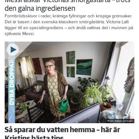
den galna ingrediensen
Formbrödsskivor i rader, krämiga fyllningar och krispiga grönsaker.
Det är basen i den svenska klassikern smörgåstårta. Victoria Lalli
lägger till en specialingrediens – och ändå vattnas det i munnen på
självaste Messi.
Foto: Tomas Ohlsson
Så sparar du vatten hemma – här är
Kristins bästa tips