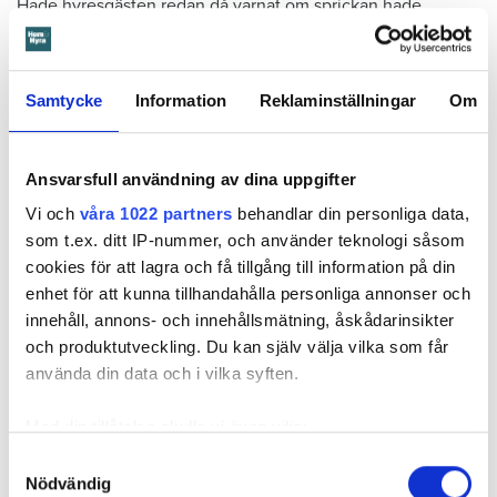
Hade hyresgästen redan då varnat om sprickan hade
skadorna inte blivit lika omfattande och dyra att åtgärda,
menar värden.
Samtycke
Information
Reklaminställningar
Om
Hyresnämnden
gick på värdens linje och beslutade att
kontraktet skulle upphöra från sista januari 2026.
Hyresgästen borde med tanke på att sprickan var så stor
Ansvarsfull användning av dina uppgifter
som den var och satt där den satt ha insett att den kunde
medföra större problem, menar hyresnämnden.
Vi och
våra 1022 partners
behandlar din personliga data,
som t.ex. ditt IP-nummer, och använder teknologi såsom
cookies för att lagra och få tillgång till information på din
Får mer tid på sig att flytta
enhet för att kunna tillhandahålla personliga annonser och
Beslutet överklagades till
Svea hovrätt
som nu har kommit
innehåll, annons- och innehållsmätning, åskådarinsikter
med ett beslut. Den enda ändringen är att hyresgästen får
och produktutveckling. Du kan själv välja vilka som får
längre tid på sig att flytta – något som hyresvärden inför
använda din data och i vilka syften.
domen sagt sig villig att gå med på. Innan 2 november i år
ska hyresgästen ha flyttat ut.
Med din tillåtelse skulle vi även vilja:
Samla in information om din geografiska plats
Svea hovrätts beslut kan inte överklagas.
Samtyckesval
Nödvändig
som kan ha en noggrannhet på upp till flera meter