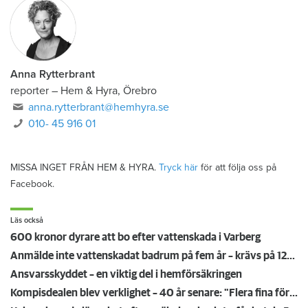
Anna Rytterbrant
reporter
–
Hem & Hyra, Örebro
anna.rytterbrant@hemhyra.se
010- 45 916 01
MISSA INGET FRÅN HEM & HYRA.
Tryck här
för att följa oss på
Facebook.
Läs också
600 kronor dyrare att bo efter vattenskada i Varberg
Anmälde inte vattenskadat badrum på fem år – krävs på 125 000 kronor
Ansvarsskyddet – en viktig del i hemförsäkringen
Kompisdealen blev verklighet – 40 år senare: "Flera fina fördelar med att dela bostad"