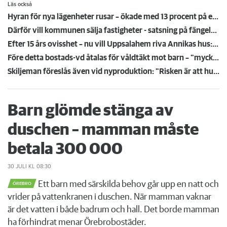
Läs också
Hyran för nya lägenheter rusar – ökade med 13 procent på ett år
Därför vill kommunen sälja fastigheter - satsning på fängelse kan ge inflyttning
Efter 15 års ovisshet – nu vill Uppsalahem riva Annikas hus: "Är det skrämskott igen?”
Före detta bostads-vd åtalas för våldtäkt mot barn – "mycket teknisk bevisning"
Skiljeman föreslås även vid nyproduktion: "Risken är att husen inte byggs"
Barn glömde stänga av
duschen – mamman måste
betala 300 000
30 JULI
KL 08:30
Ett barn med särskilda behov går upp en natt och
ÖREBRO
vrider på vattenkranen i duschen. När mamman vaknar
är det vatten i både badrum och hall. Det borde mamman
ha förhindrat menar Örebrobostäder.