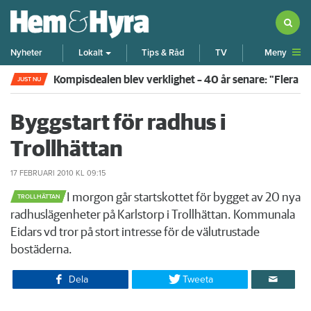
Meny
Nyheter
Lokalt
Tips & Råd
TV
Kompisdealen blev verklighet – 40 år senare: "Flera f
JUST NU
Byggstart för radhus i
Trollhättan
17 FEBRUARI 2010
KL 09:15
​I morgon går startskottet för bygget av 20 nya
TROLLHÄTTAN
radhuslägenheter på Karlstorp i Trollhättan. Kommunala
Eidars vd tror på stort intresse för de välutrustade
bostäderna.
Dela
Tweeta