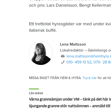
och pris: Lars Danielsson, Bengt Kellerm
Ett trettiotal hyresgäster var med under k
italiensk buffé.
Lena Mattsson
Lokalredaktör
–
Gävleborgs o
lena.mattsson@hemhyra.
010- 459 13 52
,
070- 28 8
MISSA INGET FRÅN HEM & HYRA.
Tryck här
för att f
Läs också
Värna grannsämjan under VM – tänk på det här i
Sjungande granne stör nattsömnen – anmäld ti