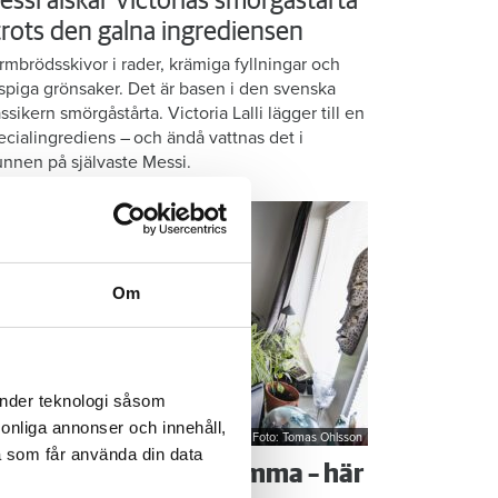
essi älskar Victorias smörgåstårta
 trots den galna ingrediensen
rmbrödsskivor i rader, krämiga fyllningar och
ispiga grönsaker. Det är basen i den svenska
assikern smörgåstårta. Victoria Lalli lägger till en
ecialingrediens – och ändå vattnas det i
nnen på självaste Messi.
Om
änder teknologi såsom
rsonliga annonser och innehåll,
Foto: Tomas Ohlsson
a som får använda din data
å sparar du vatten hemma – här