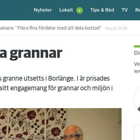
Nyheter
Lokalt
Tips & Råd
TV
R
en – nu kräver värden honom på 100 000 kronor
Idag kl 10:30
ta grannar
Di
Ve
sy
s granne utsetts i Borlänge. I år prisades
sitt engagemang för grannar och miljön i