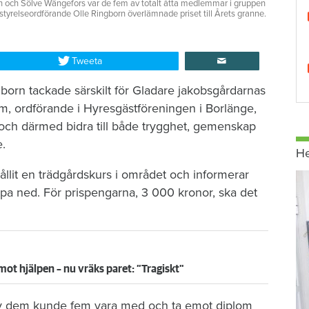
n och Sölve Wängefors var de fem av totalt åtta medlemmar i gruppen
relseordförande Olle Ringborn överlämnade priset till Årets granne.
Tweeta
orn tackade särskilt för Gladare jakobsgårdarnas
, ordförande i Hyresgästföreningen i Borlänge,
 och därmed bidra till både trygghet, gemenskap
e.
H
llit en trädgårdskurs i området och informerar
äpa ned. För prispengarna, 3 000 kronor, ska det
mot hjälpen – nu vräks paret: ”Tragiskt"
v dem kunde fem vara med och ta emot diplom