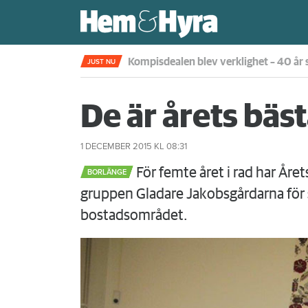
Rökte inomhus och övergav lägenhet
JUST NU
De är årets bäs
1 DECEMBER 2015
KL 08:31
För femte året i rad har Året
BORLÄNGE
gruppen Gladare Jakobsgårdarna för 
bostadsområdet.