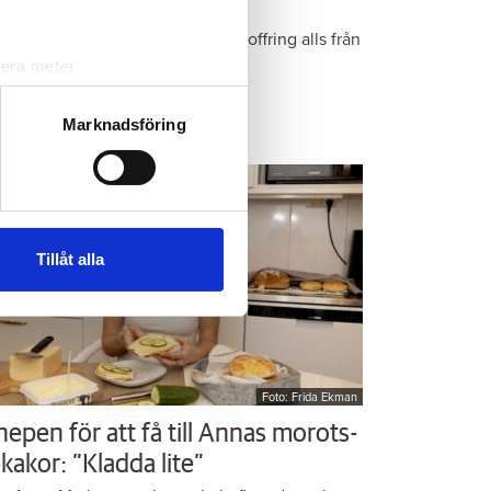
r Kristins bästa tips
epen är enkla: ”Det är ingen uppoffring alls från
n sida”, säger Kristin Rydberg.
lera meter
ryck)
ljsektionen
. Du kan ändra
Marknadsföring
ps & Råd
andahålla funktioner för
n information från din enhet
 tur kombinera informationen
Tillåt alla
deras tjänster.
Foto: Frida Ekman
nepen för att få till Annas morots-
kakor: ”Kladda lite”