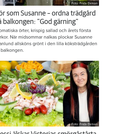
Foto: Frida Ekman
ör som Susanne – ordna trädgård
å balkongen: ”God gärning”
omatiska örter, krispig sallad och årets första
rkor. När midsommar nalkas plockar Susanne
anlund allsköns grönt i den lilla köksträdgården
 balkongen.
Foto: Frida Ekman