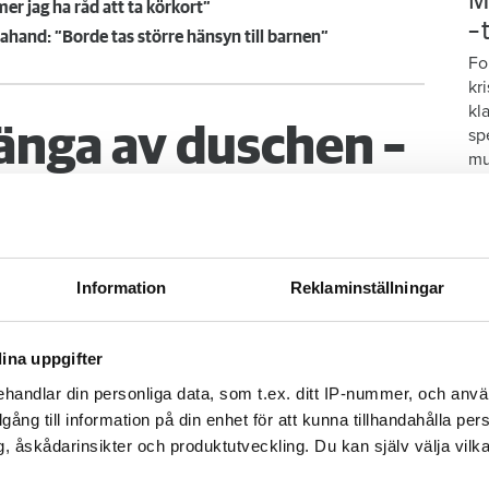
M
r jag ha råd att ta körkort”
–
hand: ”Borde tas större hänsyn till barnen”
Fo
kr
kl
änga av duschen –
sp
mu
 betala 300 000
Information
Reklaminställningar
går upp en natt och vrider på vattenkranen
 vatten i både badrum och hall. Det borde
ina uppgifter
obostäder.
handlar din personliga data, som t.ex. ditt IP-nummer, och anv
illgång till information på din enhet för att kunna tillhandahålla pe
, åskådarinsikter och produktutveckling. Du kan själv välja vilk
S