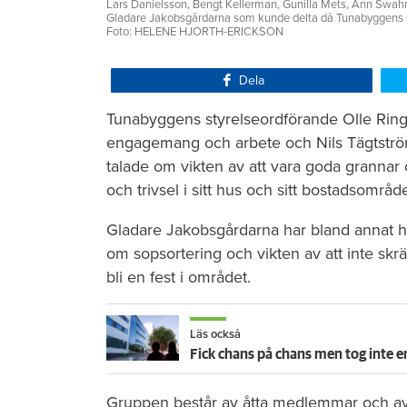
Lars Danielsson, Bengt Kellerman, Gunilla Mets, Ann Swah
Gladare Jakobsgårdarna som kunde delta då Tunabyggens sty
Foto: HELENE HJORTH-ERICKSON
Dela
Tunabyggens styrelseordförande Olle Ringb
engagemang och arbete och Nils Tägtström
talade om vikten av att vara goda grannar
och trivsel i sitt hus och sitt bostadsområd
Gladare Jakobsgårdarna har bland annat hå
om sopsortering och vikten av att inte skr
bli en fest i området.
Läs också
Fick chans på chans men tog inte e
Gruppen består av åtta medlemmar och a