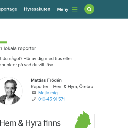
eportage
Hyresakuten
Meny
n lokala reporter
t du något? Hör av dig med tips eller
npunkter på vad du vill läsa.
Mattias Frödén
Reporter
–
Hem & Hyra, Örebro
Mejla mig
010-45 91 571
Hem & Hyra finns