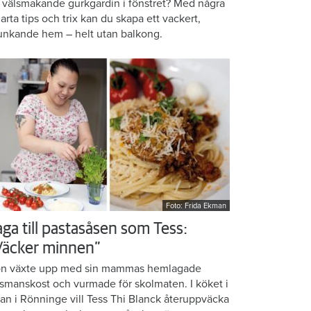
 välsmakande gurkgardin i fönstret? Med några
arta tips och trix kan du skapa ett vackert,
unkande hem – helt utan balkong.
Foto: Frida Ekman
aga till pastasåsen som Tess:
Väcker minnen”
n växte upp med sin mammas hemlagade
smanskost och vurmade för skolmaten. I köket i
ean i Rönninge vill Tess Thi Blanck återuppväcka