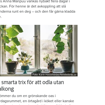
s Anna Maripuu vankas nybakt flera dagar i
ckan. För henne är det avkoppling att slå
nderna runt en deg – och den får gärna kladda
e.
Foto: Karin Hasselström/Newbotanic.se
 smarta trix för att odla utan
alkong
ömmer du om en grönskande oas i
rdagsrummet, en örtagård i köket eller kanske