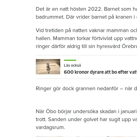
Det är en natt hösten 2022. Barnet som ha
badrummet. Där vrider barnet på kranen i 
Vid tretiden på natten vaknar mamman och 
hallen. Mamman torkar förtvivlat upp vattn
ringer därför aldrig till sin hyresvärd Öre
Läs också
600 kronor dyrare att bo efter vat
Ringer gör dock grannen nedanför – när de
När Öbo börjar undersöka skadan i januari 
trott. Sanden under golvet har sugit upp vat
vardagsrum.