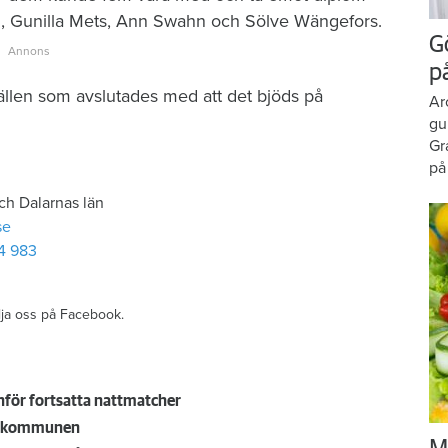
an, Gunilla Mets, Ann Swahn och Sölve Wängefors.
G
p
vällen som avslutades med att det bjöds på
Ar
gu
Gr
på
ch Dalarnas län
se
4 983
ölja oss på Facebook.
nför fortsatta nattmatcher
ll kommunen