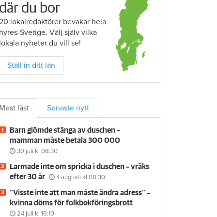
där du bor
20 lokalredaktörer bevakar hela
hyres-Sverige. Välj själv vilka
lokala nyheter du vill se!
Ställ in ditt län
Mest läst
Senaste nytt
Barn glömde stänga av duschen –
mamman måste betala 300 000
30 juli
kl 08:30
Larmade inte om spricka i duschen – vräks
efter 30 år
4 augusti
kl 08:30
”Visste inte att man måste ändra adress” –
kvinna döms för folkbokföringsbrott
24 juli
kl 16:10