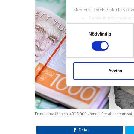
Med din tillåtelse skulle vi äve
Samla in information 
Identifiera din enhet 
Samtyckesval
Ta reda på mer om hur dina pe
Nödvändig
eller dra tillbaka ditt samtyc
Vi använder enhetsidentifierar
sociala medier och analysera 
till de sociala medier och a
Avvisa
med annan information som du 
En mamma får betala 300 000 kronor efter att ett barn satt
Dela