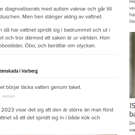
Ho
ve
r diagnostiserats med autism vaknar och går till
hä
duschen. Men hen stänger aldrig av vattnet.
lit
då har vattnet spridit sig i badrummet och ut i
et och tror därmed att saken är ur världen. Hon
brobostäder, Öbo, och berättar om olyckan.
tenskada i Varberg
t börjar läcka vatten genom taket.
15
2023 visar det sig att den är större än man först
b
tnet så att det spridit sig in i både kök och
Dr
va