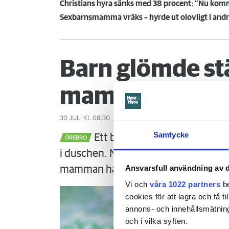
Christians hyra sänks med 38 procent: ”Nu komme
Sexbarnsmamma vräks – hyrde ut olovligt i andra
Barn glömde st
mamman måste
30 JULI
KL 08:30
Samtycke
Ett barn med särskilda behov 
ÖREBRO
i duschen. När mamman vaknar är det
Ansvarsfull användning av d
mamman ha förhindrat menar Örebr
Vi och
våra 1022 partners
be
cookies för att lagra och få t
annons- och innehållsmätning
och i vilka syften.