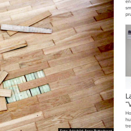
en
sm
pr
L
”
Ho
hu
tr