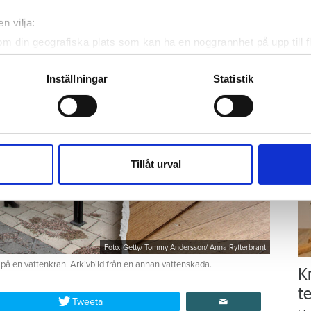
ä
n vilja:
Kn
mi
om din geografiska plats som kan ha en noggrannhet på upp till f
genom att aktivt skanna den för specifika kännetecken (fingeravt
rsonliga uppgifter behandlas och ställ in dina preferenser i
deta
Inställningar
Statistik
Ti
ke när som helst från cookie-förklaringen.
e för att anpassa innehållet och annonserna till användarna, tillh
vår trafik. Vi vidarebefordrar även sådana identifierare och anna
nnons- och analysföretag som vi samarbetar med. Dessa kan i sin
Tillåt urval
har tillhandahållit eller som de har samlat in när du har använt 
Foto: Getty/ Tommy Andersson/ Anna Rytterbrant
 på en vattenkran. Arkivbild från en annan vattenskada.
K
te
Tweeta