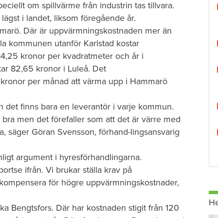
ciellt om spillvärme från industrin tas tillvara.
lägst i landet, liksom föregående år.
ammarö. Där är uppvärmningskostnaden mer än
lilla kommunen utanför Karlstad kostar
,25 kronor per kvadratmeter och år i
 82,65 kronor i Luleå. Det
0 kronor per månad att värma upp i Hammarö
det finns bara en leverantör i varje kommun.
g bra men det förefaller som att det är värre med
a, säger Göran Svensson, förhand-lingsansvarig
ligt argument i hyresförhandlingarna.
ortse ifrån. Vi brukar ställa krav på
tt kompensera för högre uppvärmningskostnader,
H
ka Bengtsfors. Där har kostnaden stigit från 120