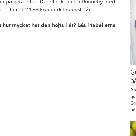
eter på bara ett år. Därefter kommer Ronneby med
 höjt med 24,88 kronor det senaste året.
hur mycket har den höjts i år? Läs i tabellerna
G
p
Ar
gu
Gr
på