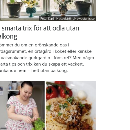
Foto: Karin Hasselström/Newbotanic.se
 smarta trix för att odla utan
alkong
ömmer du om en grönskande oas i
rdagsrummet, en örtagård i köket eller kanske
 välsmakande gurkgardin i fönstret? Med några
arta tips och trix kan du skapa ett vackert,
unkande hem – helt utan balkong.