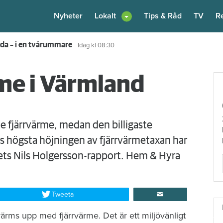
Nyheter
Lokalt
Tips & Råd
TV
R
enare: "Flera fina fördelar med att dela bostad"
Igår kl 12:00
rme i Värmland
e fjärrvärme, medan den billigaste
ass högsta höjningen av fjärrvärmetaxan har
rets Nils Holgersson-rapport. Hem & Hyra
Tweeta
 värms upp med fjärrvärme. Det är ett miljövänligt