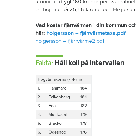
kronor till drygt 160 kronor per kvadratm
en höjning på 25,56 kronor och Eksjö som
Vad kostar fjärrvärmen i din kommun och 
här:
holgersson – fjärrvärmetaxa.pdf
holgersson – fjärrvärme2.pdf
Fakta:
Håll koll på intervallen
Högsta taxorna (kr/kvm)
1.
Hammarö
184
2.
Falkenberg
184
3.
Eda
182
4.
Munkedal
179
5.
Bräcke
178
6.
Ödeshög
176