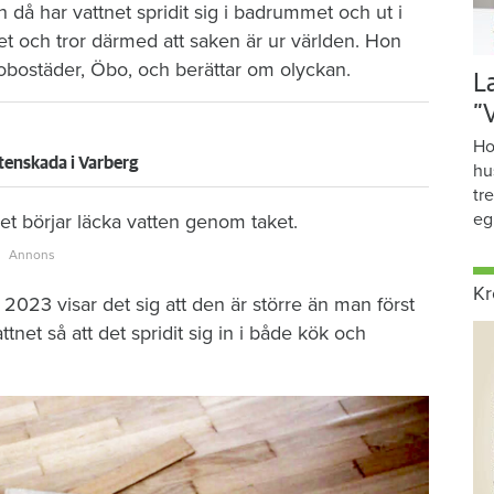
då har vattnet spridit sig i badrummet och ut i
et och tror därmed att saken är ur världen. Hon
brobostäder, Öbo, och berättar om olyckan.
L
”
Ho
tenskada i Varberg
hu
tr
eg
t börjar läcka vatten genom taket.
Kr
2023 visar det sig att den är större än man först
tnet så att det spridit sig in i både kök och