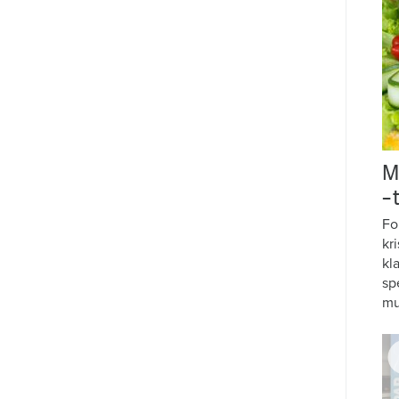
M
–
Fo
kr
kl
sp
mu