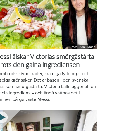
Foto: Frida Ekman
essi älskar Victorias smörgåstårta
 trots den galna ingrediensen
rmbrödsskivor i rader, krämiga fyllningar och
ispiga grönsaker. Det är basen i den svenska
assikern smörgåstårta. Victoria Lalli lägger till en
ecialingrediens – och ändå vattnas det i
nnen på självaste Messi.