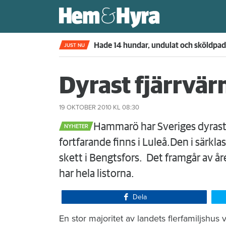
Kompisdealen blev verklighet – 40 år s
JUST NU
Dyrast fjärrvä
19 OKTOBER 2010
KL 08:30
​​Hammarö har Sveriges dyrast
NYHETER
fortfarande finns i Luleå.Den i särkl
skett i Bengtsfors. Det framgår av å
har hela listorna.
Dela
En stor majoritet av landets flerfamiljshus