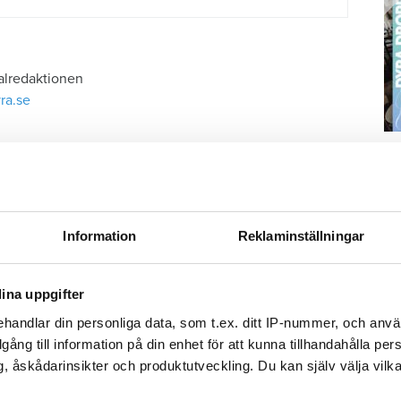
alredaktionen
ra.se
S
ä
ölja oss på Facebook.
Kn
mi
Information
Reklaminställningar
Hotet om böter blev verklighet – Inga-Lills och Stirlings hyresvärdar får betala 75 000: ”Herregud så onödigt”
ärden bytte AnnCriztins kran
Ti
ina uppgifter
n riktig smäll i januari"
handlar din personliga data, som t.ex. ditt IP-nummer, och anv
bästa tips
illgång till information på din enhet för att kunna tillhandahålla pe
er bli värre”
, åskådarinsikter och produktutveckling. Du kan själv välja vilk