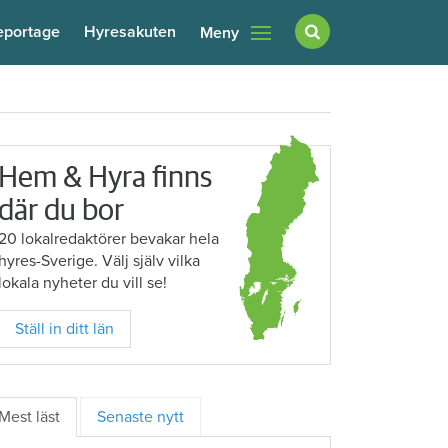
eportage
Hyresakuten
Meny
Hem & Hyra finns
där du bor
20 lokalredaktörer bevakar hela
hyres-Sverige. Välj själv vilka
lokala nyheter du vill se!
Ställ in ditt län
Mest läst
Senaste nytt