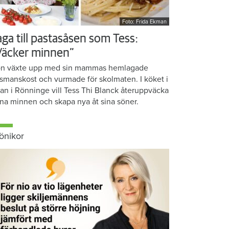
Foto: Frida Ekman
aga till pastasåsen som Tess:
Väcker minnen”
n växte upp med sin mammas hemlagade
smanskost och vurmade för skolmaten. I köket i
ean i Rönninge vill Tess Thi Blanck återuppväcka
na minnen och skapa nya åt sina söner.
önikor