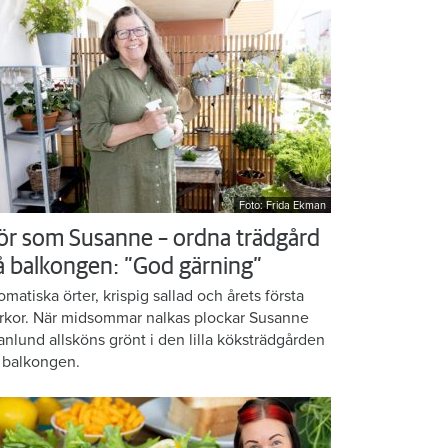
Foto: Frida Ekman
ör som Susanne – ordna trädgård
å balkongen: ”God gärning”
omatiska örter, krispig sallad och årets första
rkor. När midsommar nalkas plockar Susanne
anlund allsköns grönt i den lilla köksträdgården
 balkongen.