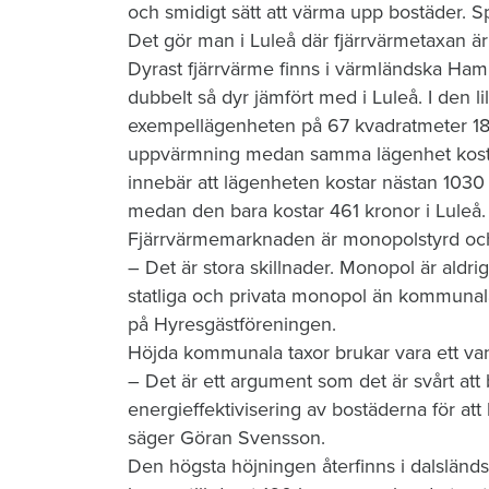
och smidigt sätt att värma upp bostäder. Spe
Det gör man i Luleå där fjärrvärmetaxan är 
Dyrast fjärrvärme finns i värmländska H
dubbelt så dyr jämfört med i Luleå. I den 
exempellägenheten på 67 kvadratmeter 184
uppvärmning medan samma lägenhet kostar
innebär att lägenheten kostar nästan 103
medan den bara kostar 461 kronor i Luleå.
Fjärrvärmemarknaden är monopolstyrd och 
– Det är stora skillnader. Monopol är aldri
statliga och privata monopol än kommunal
på Hyresgästföreningen.
Höjda kommunala taxor brukar vara ett van
– Det är ett argument som det är svårt att b
energieffektivisering av bostäderna för a
säger Göran Svensson.
Den högsta höjningen återfinns i dalsländs