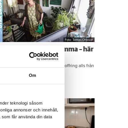
Foto: Tomas Ohlsson
å sparar du vatten hemma – här
r Kristins bästa tips
epen är enkla: ”Det är ingen uppoffring alls från
n sida”, säger Kristin Rydberg.
Om
ps & Råd
änder teknologi såsom
rsonliga annonser och innehåll,
a som får använda din data