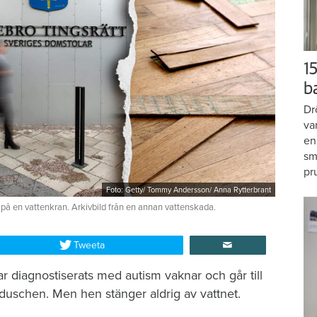
15
b
Dr
va
en
sm
pr
Foto: Getty/ Tommy Andersson/ Anna Rytterbrant
 på en vattenkran. Arkivbild från en annan vattenskada.
Tweeta
r diagnostiserats med autism vaknar och går till
duschen. Men hen stänger aldrig av vattnet.