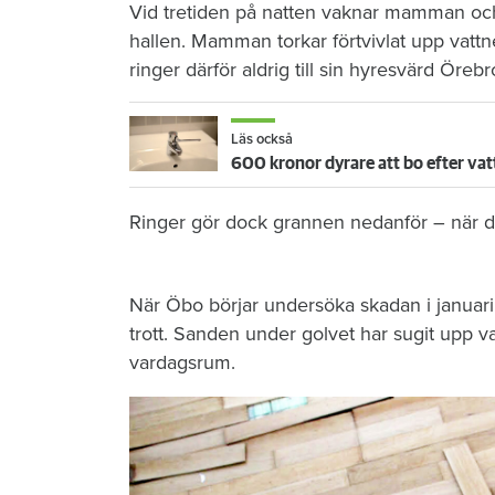
Vid tretiden på natten vaknar mamman och 
hallen. Mamman torkar förtvivlat upp vattn
ringer därför aldrig till sin hyresvärd Öre
Läs också
600 kronor dyrare att bo efter vat
Ringer gör dock grannen nedanför – när de
När Öbo börjar undersöka skadan i januari 
trott. Sanden under golvet har sugit upp vat
vardagsrum.