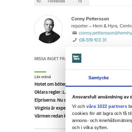
10.
Töreboda
13
Conny Pettersson
reporter
–
Hem & Hyra, Centr
conny.pettersson@hemhy
08-519 103 31
MISSA INGET FRÅN HEM & HYRA.
Tryck här
för att f
Läs också
Samtycke
Oklara regler: Lång väntan på varmvatten när v
Ansvarsfull användning av d
Elpriserna: Nu slipper Inger kallhyran – "åkte på e
Vi och
våra 1022 partners
be
Virginia är expert på att spara el – här är hennes 
cookies för att lagra och få t
Värmen redan katastrofdyr för Britta: ”Det komm
annons- och innehållsmätning
och i vilka syften.