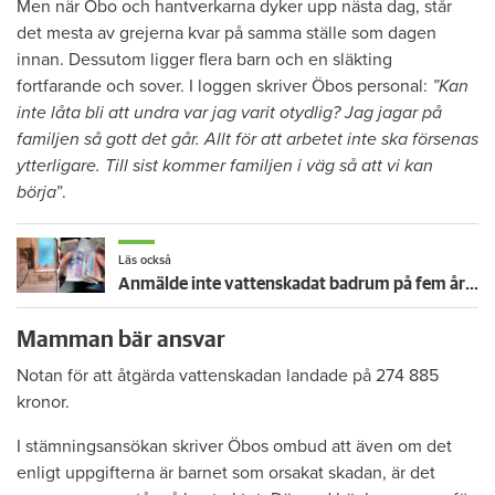
Men när Öbo och hantverkarna dyker upp nästa dag, står
det mesta av grejerna kvar på samma ställe som dagen
innan. Dessutom ligger flera barn och en släkting
fortfarande och sover. I loggen skriver Öbos personal:
”Kan
inte låta bli att undra var jag varit otydlig? Jag jagar på
familjen så gott det går. Allt för att arbetet inte ska försenas
ytterligare. Till sist kommer familjen i väg så att vi kan
börja
”.
Läs också
Anmälde inte vattenskadat badrum på fem år – krävs på 125 000 kronor
Mamman bär ansvar
Notan för att åtgärda vattenskadan landade på 274 885
kronor.
I stämningsansökan skriver Öbos ombud att även om det
enligt uppgifterna är barnet som orsakat skadan, är det