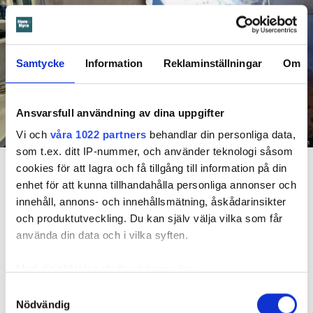
Samtycke
Information
Reklaminställningar
Om
Ansvarsfull användning av dina uppgifter
Vi och
våra 1022 partners
behandlar din personliga data,
Foto: Hyresnämnden
som t.ex. ditt IP-nummer, och använder teknologi såsom
En inspektion visade att vatten under en längre tid läckt in genom sprickor i väggen (de
cookies för att lagra och få tillgång till information på din
röda markeringarna) och orsakat rötskador i syllen.
enhet för att kunna tillhandahålla personliga annonser och
innehåll, annons- och innehållsmätning, åskådarinsikter
Dela
Tweeta
och produktutveckling. Du kan själv välja vilka som får
Hyresgästen har bott i lägenheten i skånska Båstad sedan
använda din data och i vilka syften.
1995 men måste nu flytta sedan hans kontrakt prövats både
i hyresnämnden och i hovrätten.
Med din tillåtelse skulle vi även vilja:
Samla in information om din geografiska plats
Samtyckesval
Nödvändig
som kan ha en noggrannhet på upp till flera meter
Skada upptäcktes av hantverkare