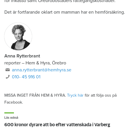
för inkasso samt Örebrobostäders rättegångskostnader.
Det är fortfarande oklart om mamman har en hemförsäkring.
Anna Rytterbrant
reporter
–
Hem & Hyra, Örebro
anna.rytterbrant@hemhyra.se
010- 45 916 01
MISSA INGET FRÅN HEM & HYRA.
Tryck här
för att följa oss på
Facebook.
Läs också
600 kronor dyrare att bo efter vattenskada i Varberg