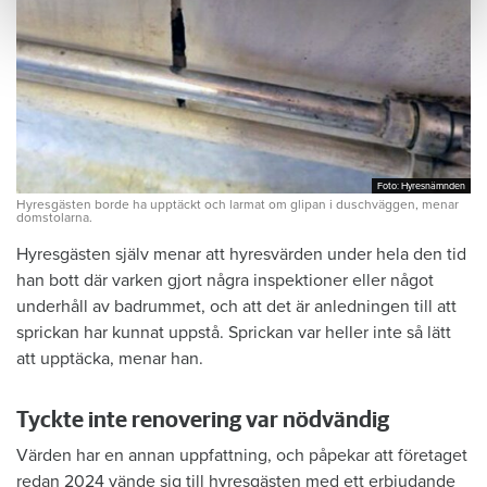
Foto: Hyresnämnden
Foto: Hyresnämnden
Hyresgästen borde ha upptäckt och larmat om glipan i duschväggen, menar
domstolarna.
Hyresgästen själv menar att hyresvärden under hela den tid
han bott där varken gjort några inspektioner eller något
underhåll av badrummet, och att det är anledningen till att
sprickan har kunnat uppstå. Sprickan var heller inte så lätt
att upptäcka, menar han.
Tyckte inte renovering var nödvändig
Värden har en annan uppfattning, och påpekar att företaget
redan 2024 vände sig till hyresgästen med ett erbjudande