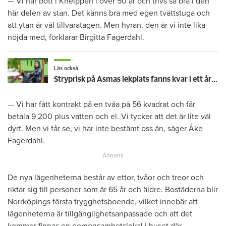
— Vi har bott i Kneippen i över 50 år och trivs så bra i den
här delen av stan. Det känns bra med egen tvättstuga och
att ytan är väl tillvaratagen. Men hyran, den är vi inte lika
nöjda med, förklarar Birgitta Fagerdahl.
Läs också
Stryprisk på Asmas lekplats fanns kvar i ett år – trots besiktningsmannens larm
— Vi har fått kontrakt på en tvåa på 56 kvadrat och får
betala 9 200 plus vatten och el. Vi tycker att det är lite väl
dyrt. Men vi får se, vi har inte bestämt oss än, säger Åke
Fagerdahl.
De nya lägenheterna består av ettor, tvåor och treor och
riktar sig till personer som är 65 år och äldre. Bostäderna blir
Norrköpings första trygghetsboende, vilket innebär att
lägenheterna är tillgänglighetsanpassade och att det
kommer finnas en gemensamhetslokal i huset där