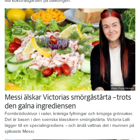
lilla köksträdgården på balkongen.
Foto: Frida Ekman
Messi älskar Victorias smörgåstårta – trots
den galna ingrediensen
Formbrödsskivor i rader, krämiga fyllningar och krispiga grönsaker.
Det är basen i den svenska klassikern smörgåstårta. Victoria Lalli
lägger till en specialingrediens – och ändå vattnas det i munnen på
självaste Messi.