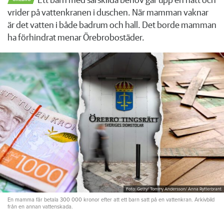
Ett barn med särskilda behov går upp en natt och
vrider på vattenkranen i duschen. När mamman vaknar
är det vatten i både badrum och hall. Det borde mamman
ha förhindrat menar Örebrobostäder.
Foto: Getty/ Tommy Andersson/ Anna Rytterbrant
En mamma får betala 300 000 kronor efter att ett barn satt på en vattenkran. Arkivbild
från en annan vattenskada.