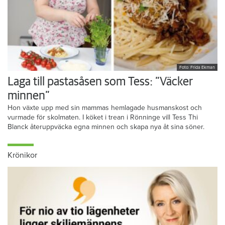
Foto: Frida Ekman
Laga till pastasåsen som Tess: ”Väcker
minnen”
Hon växte upp med sin mammas hemlagade husmanskost och
vurmade för skolmaten. I köket i trean i Rönninge vill Tess Thi
Blanck återuppväcka egna minnen och skapa nya åt sina söner.
Krönikor