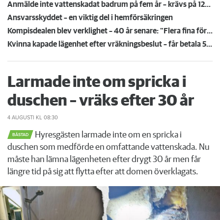
Anmälde inte vattenskadat badrum på fem år – krävs på 125 000 kronor
Ansvarsskyddet – en viktig del i hemförsäkringen
Kompisdealen blev verklighet – 40 år senare: "Flera fina fördelar med att dela bostad"
Kvinna kapade lägenhet efter vräkningsbeslut – får betala 50 000
Larmade inte om spricka i
duschen – vräks efter 30 år
4 AUGUSTI
KL 08:30
Hyresgästen larmade inte om en spricka i
BÅSTAD
duschen som medförde en omfattande vattenskada. Nu
måste han lämna lägenheten efter drygt 30 år men får
längre tid på sig att flytta efter att domen överklagats.