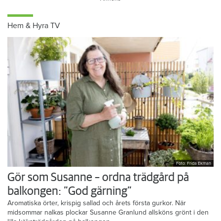
Hem & Hyra TV
Foto: Frida Ekman
Gör som Susanne – ordna trädgård på
balkongen: ”God gärning”
Aromatiska örter, krispig sallad och årets första gurkor. När
midsommar nalkas plockar Susanne Granlund allsköns grönt i den