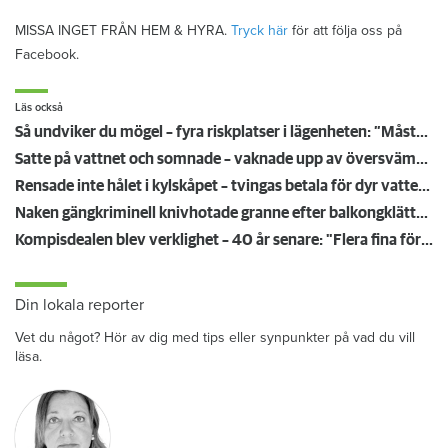
MISSA INGET FRÅN HEM & HYRA.
Tryck här
för att följa oss på
Facebook.
Läs också
Så undviker du mögel – fyra riskplatser i lägenheten: ”Måste städa bort”
Satte på vattnet och somnade – vaknade upp av översvämning hos grannen
Rensade inte hålet i kylskåpet – tvingas betala för dyr vattenskada
Naken gängkriminell knivhotade granne efter balkongklättring
Kompisdealen blev verklighet – 40 år senare: "Flera fina fördelar med att dela bostad"
Din lokala reporter
Vet du något? Hör av dig med tips eller synpunkter på vad du vill
läsa.