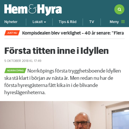
Meny
Nyheter
Lokalt
Tips & Råd
TV
Kompisdealen blev verklighet – 40 år senare: "Flera f
JUST NU
Första titten inne i Idyllen
5 OKTOBER 2018
KL 17:49
Norrköpings första trygghetsboende Idyllen
NORRKÖPING
ska stå klart i början av nästa år. Men redan nu har de
första hyresgästerna fått kika in i de blivande
hyreslägenheterna.
Föregående
Nä