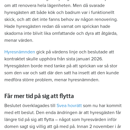
om att renovera hela lägenheten. Men då svarade
hyresgästen att både kök och badrum var i funktionellt
skick, och att det inte fanns behov av någon renovering.
Hade hyresgästen redan då varnat om sprickan hade
skadorna inte blivit lika omfattande och dyra att åtgärda,
menar värden.
Hyresnämnden
gick på värdens linje och beslutade att
kontraktet skulle upphöra från sista januari 2026.
Hyresgästen borde med tanke på att sprickan var så stor
som den var och satt där den satt ha insett att den kunde
medföra större problem, menar hyresnämnden.
Får mer tid på sig att flytta
Beslutet överklagades till
Svea hovrätt
som nu har kommit
med ett beslut. Den enda ändringen är att hyresgästen får
längre tid på sig att flytta – något som hyresvärden inför
domen sagt sig villig att gå med på. Innan 2 november i år