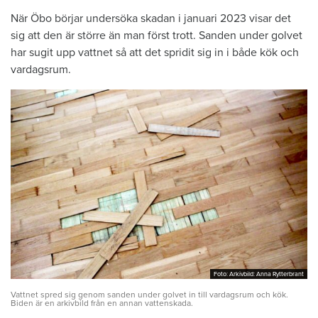
När Öbo börjar undersöka skadan i januari 2023 visar det
sig att den är större än man först trott. Sanden under golvet
har sugit upp vattnet så att det spridit sig in i både kök och
vardagsrum.
Foto: Arkivbild: Anna Rytterbrant
Foto: Arkivbild: Anna Rytterbrant
Vattnet spred sig genom sanden under golvet in till vardagsrum och kök.
Biden är en arkivbild från en annan vattenskada.