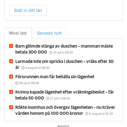
Ställ in ditt län
Mest läst
Senaste nytt
Barn glömde stänga av duschen – mamman måste
betala 300 000
30 juli
kl 08:30
Larmade inte om spricka i duschen – vräks efter 30
år
4 augusti
kl 08:30
Försvunnen man får behålla sin lägenhet
29 juli
kl 08:30
Kvinna kapade lägenhet efter vräkningsbeslut – får
betala 50 000
27 juli
kl 08:00
Rökte inomhus och övergav lägenheten – nu kräver
värden honom på 100 000 kronor
6 augusti
kl 10:30