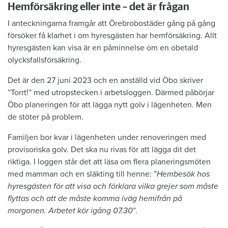
Hemförsäkring eller inte – det är frågan
I anteckningarna framgår att Örebrobostäder gång på gång
försöker få klarhet i om hyresgästen har hemförsäkring. Allt
hyresgästen kan visa är en påminnelse om en obetald
olycksfallsförsäkring.
Det är den 27 juni 2023 och en anställd vid Öbo skriver
”Torrt!” med utropstecken i arbetsloggen. Därmed påbörjar
Öbo planeringen för att lägga nytt golv i lägenheten. Men
de stöter på problem.
Familjen bor kvar i lägenheten under renoveringen med
provisoriska golv. Det ska nu rivas för att lägga dit det
riktiga. I loggen står det att läsa om flera planeringsmöten
med mamman och en släkting till henne: ”
Hembesök hos
hyresgästen för att visa och förklara vilka grejer som måste
flyttas och att de måste komma iväg hemifrån på
morgonen. Arbetet kör igång 07.30
”.