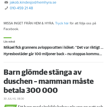
jakob.kindesjo@hemhyra.se
010-459 21 48
MISSA INGET FRÅN HEM & HYRA.
Tryck här
för att följa oss på
Facebook.
Läs också
Mikael fick grannens avloppsvatten i köket: ”Det var riktigt vidrigt”
Hyresbostäder går 100 miljoner back – nu stoppas kommunens uttag
Barn glömde stänga av
duschen – mamman måste
betala 300 000
30 JULI
KL 08:30
ÖREBRO