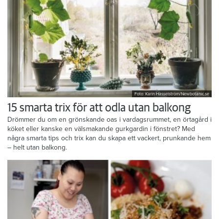
Foto: Karin Hasselström/Newbotanic.se
15 smarta trix för att odla utan balkong
Drömmer du om en grönskande oas i vardagsrummet, en örtagård i
köket eller kanske en välsmakande gurkgardin i fönstret? Med
några smarta tips och trix kan du skapa ett vackert, prunkande hem
– helt utan balkong.