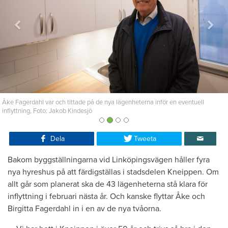
Åke Fagerdahl var och tittade på de nya lägenheterna inför en eventuell
inflyttning, Foto: Jakob Kindesjö
Dela
Tweeta
Bakom byggställningarna vid Linköpingsvägen håller fyra
nya hyreshus på att färdigställas i stadsdelen Kneippen. Om
allt går som planerat ska de 43 lägenheterna stå klara för
inflyttning i februari nästa år. Och kanske flyttar Åke och
Birgitta Fagerdahl in i en av de nya tvåorna.