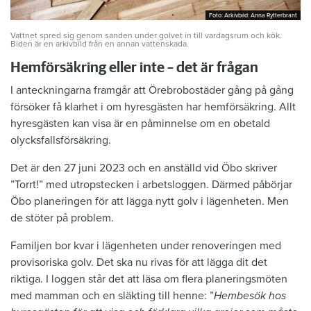
Foto: Arkivbild: Anna Rytterbrant
Foto: Arkivbild: Anna Rytterbrant
Vattnet spred sig genom sanden under golvet in till vardagsrum och kök.
Biden är en arkivbild från en annan vattenskada.
Hemförsäkring eller inte – det är frågan
I anteckningarna framgår att Örebrobostäder gång på gång
försöker få klarhet i om hyresgästen har hemförsäkring. Allt
hyresgästen kan visa är en påminnelse om en obetald
olycksfallsförsäkring.
Det är den 27 juni 2023 och en anställd vid Öbo skriver
”Torrt!” med utropstecken i arbetsloggen. Därmed påbörjar
Öbo planeringen för att lägga nytt golv i lägenheten. Men
de stöter på problem.
Familjen bor kvar i lägenheten under renoveringen med
provisoriska golv. Det ska nu rivas för att lägga dit det
riktiga. I loggen står det att läsa om flera planeringsmöten
med mamman och en släkting till henne: ”
Hembesök hos