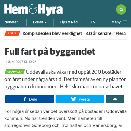
Meny
Nyheter
Lokalt
Tips & Råd
TV
Kompisdealen blev verklighet – 40 år senare: "Flera f
JUST NU
Full fart på byggandet
11 JUNI 2007
KL 10:27
Uddevalla ska växa med uppåt 200 bostäder
UDDEVALLA
om året under några års tid. Det framgår av en ny plan för
byggnation i kommunen. Helst ska man kunna se havet.
Dela
Tweeta
För några år sedan var det överskott på bostäder i Uddevalla
kommun. Nu har trenden vänt. Men närheten till
storregionen Göteborg och Trollhättan och Vänersborg, är