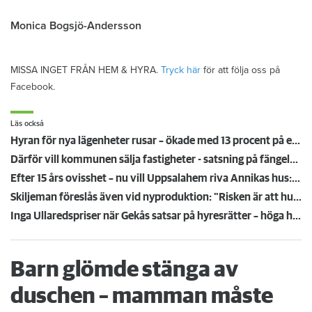
Monica Bogsjö-Andersson
MISSA INGET FRÅN HEM & HYRA.
Tryck här
för att följa oss på
Facebook.
Läs också
Hyran för nya lägenheter rusar – ökade med 13 procent på ett år
Därför vill kommunen sälja fastigheter - satsning på fängelse kan ge inflyttning
Efter 15 års ovisshet – nu vill Uppsalahem riva Annikas hus: "Är det skrämskott igen?”
Skiljeman föreslås även vid nyproduktion: "Risken är att husen inte byggs"
Inga Ullaredspriser när Gekås satsar på hyresrätter – höga hyror ger svalt intresse
Barn glömde stänga av
duschen – mamman måste