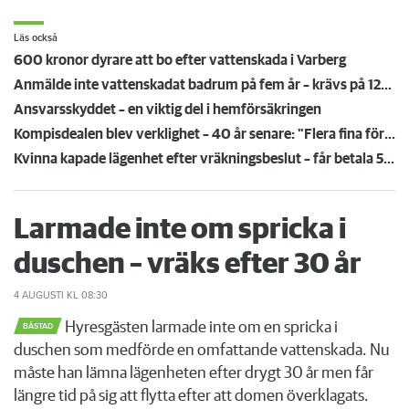
Läs också
600 kronor dyrare att bo efter vattenskada i Varberg
Anmälde inte vattenskadat badrum på fem år – krävs på 125 000 kronor
Ansvarsskyddet – en viktig del i hemförsäkringen
Kompisdealen blev verklighet – 40 år senare: "Flera fina fördelar med att dela bostad"
Kvinna kapade lägenhet efter vräkningsbeslut – får betala 50 000
Larmade inte om spricka i
duschen – vräks efter 30 år
4 AUGUSTI
KL 08:30
Hyresgästen larmade inte om en spricka i
BÅSTAD
duschen som medförde en omfattande vattenskada. Nu
måste han lämna lägenheten efter drygt 30 år men får
längre tid på sig att flytta efter att domen överklagats.