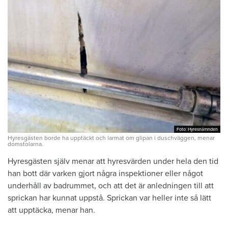
Foto: Hyresnämnden
Foto: Hyresnämnden
Hyresgästen borde ha upptäckt och larmat om glipan i duschväggen, menar
domstolarna.
Hyresgästen själv menar att hyresvärden under hela den tid
han bott där varken gjort några inspektioner eller något
underhåll av badrummet, och att det är anledningen till att
sprickan har kunnat uppstå. Sprickan var heller inte så lätt
att upptäcka, menar han.