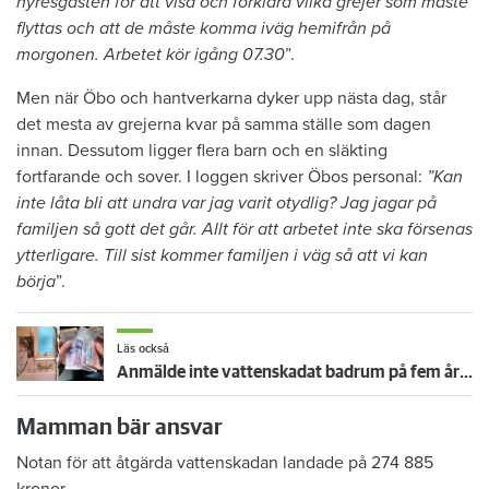
hyresgästen för att visa och förklara vilka grejer som måste
flyttas och att de måste komma iväg hemifrån på
morgonen. Arbetet kör igång 07.30
”.
Men när Öbo och hantverkarna dyker upp nästa dag, står
det mesta av grejerna kvar på samma ställe som dagen
innan. Dessutom ligger flera barn och en släkting
fortfarande och sover. I loggen skriver Öbos personal:
”Kan
inte låta bli att undra var jag varit otydlig? Jag jagar på
familjen så gott det går. Allt för att arbetet inte ska försenas
ytterligare. Till sist kommer familjen i väg så att vi kan
börja
”.
Läs också
Anmälde inte vattenskadat badrum på fem år – krävs på 125 000 kronor
Mamman bär ansvar
Notan för att åtgärda vattenskadan landade på 274 885
kronor.