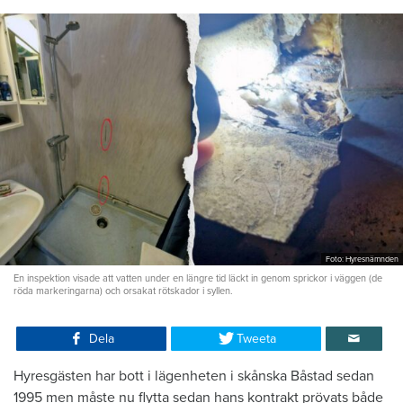
Foto: Hyresnämnden
En inspektion visade att vatten under en längre tid läckt in genom sprickor i väggen (de
röda markeringarna) och orsakat rötskador i syllen.
Dela
Tweeta
Hyresgästen har bott i lägenheten i skånska Båstad sedan
1995 men måste nu flytta sedan hans kontrakt prövats både