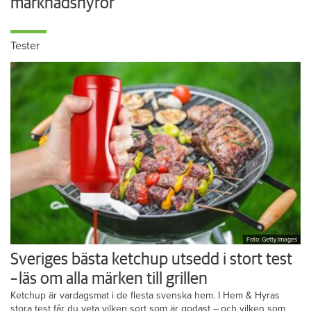
marknadshyror”
Tester
Foto: Getty Images
Sveriges bästa ketchup utsedd i stort test
– läs om alla märken till grillen
Ketchup är vardagsmat i de flesta svenska hem. I Hem & Hyras
stora test får du veta vilken sort som är godast – och vilken som