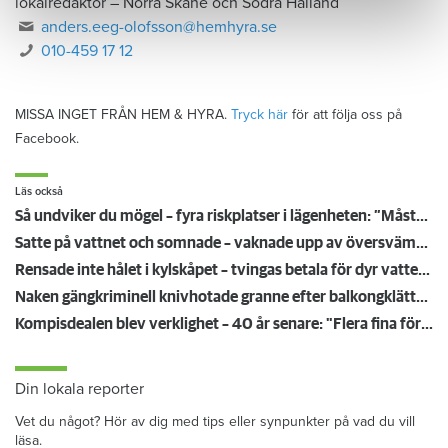
lokalredaktör
–
Norra Skåne och Södra Halland
anders.eeg-olofsson@hemhyra.se
010-459 17 12
MISSA INGET FRÅN HEM & HYRA.
Tryck här
för att följa oss på
Facebook.
Läs också
Så undviker du mögel – fyra riskplatser i lägenheten: ”Måste städa bort”
Satte på vattnet och somnade – vaknade upp av översvämning hos grannen
Rensade inte hålet i kylskåpet – tvingas betala för dyr vattenskada
Naken gängkriminell knivhotade granne efter balkongklättring
Kompisdealen blev verklighet – 40 år senare: "Flera fina fördelar med att dela bostad"
Din lokala reporter
Vet du något? Hör av dig med tips eller synpunkter på vad du vill
läsa.