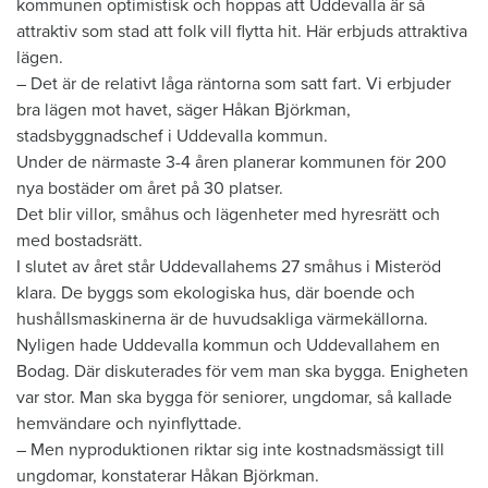
kommunen optimistisk och hoppas att Uddevalla är så
attraktiv som stad att folk vill flytta hit. Här erbjuds attraktiva
lägen.
– Det är de relativt låga räntorna som satt fart. Vi erbjuder
bra lägen mot havet, säger Håkan Björkman,
stadsbyggnadschef i Uddevalla kommun.
Under de närmaste 3-4 åren planerar kommunen för 200
nya bostäder om året på 30 platser.
Det blir villor, småhus och lägenheter med hyresrätt och
med bostadsrätt.
I slutet av året står Uddevallahems 27 småhus i Misteröd
klara. De byggs som ekologiska hus, där boende och
hushållsmaskinerna är de huvudsakliga värmekällorna.
Nyligen hade Uddevalla kommun och Uddevallahem en
Bodag. Där diskuterades för vem man ska bygga. Enigheten
var stor. Man ska bygga för seniorer, ungdomar, så kallade
hemvändare och nyinflyttade.
– Men nyproduktionen riktar sig inte kostnadsmässigt till
ungdomar, konstaterar Håkan Björkman.