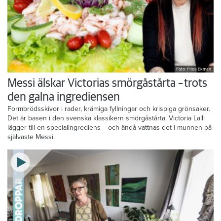
Foto: Frida Ekman
Messi älskar Victorias smörgåstårta – trots
den galna ingrediensen
Formbrödsskivor i rader, krämiga fyllningar och krispiga grönsaker.
Det är basen i den svenska klassikern smörgåstårta. Victoria Lalli
lägger till en specialingrediens – och ändå vattnas det i munnen på
självaste Messi.