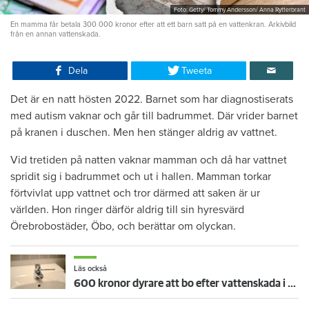
Foto: Getty/ Tommy Andersson/ Anna Rytterbrant
En mamma får betala 300 000 kronor efter att ett barn satt på en vattenkran. Arkivbild
från en annan vattenskada.
Dela
Tweeta
Det är en natt hösten 2022. Barnet som har diagnostiserats
med autism vaknar och går till badrummet. Där vrider barnet
på kranen i duschen. Men hen stänger aldrig av vattnet.
Vid tretiden på natten vaknar mamman och då har vattnet
spridit sig i badrummet och ut i hallen. Mamman torkar
förtvivlat upp vattnet och tror därmed att saken är ur
världen. Hon ringer därför aldrig till sin hyresvärd
Örebrobostäder, Öbo, och berättar om olyckan.
Läs också
600 kronor dyrare att bo efter vattenskada i Varberg