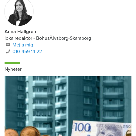
Anna Hallgren
lokalredaktör - BohusÄlvsborg-Skaraborg
Mejla mig
010-459 14 22
Nyheter