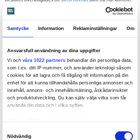
med ett beslut. Den enda ändringen är att hyresgästen får
längre tid på sig att flytta – något som hyresvärden inför
domen sagt sig villig att gå med på. Innan 2 november i år
Samtycke
Information
Reklaminställningar
Om
ska hyresgästen ha flyttat ut.
Svea hovrätts beslut kan inte överklagas.
Ansvarsfull användning av dina uppgifter
Vi och
våra 1022 partners
behandlar din personliga data,
Läs också
som t.ex. ditt IP-nummer, och använder teknologi såsom
Så undviker du mögel – fyra riskplatser i lägenheten: ”Måste städa bort”
cookies för att lagra och få tillgång till information på din
enhet för att kunna tillhandahålla personliga annonser och
innehåll, annons- och innehållsmätning, åskådarinsikter
Fakta:
Värden måste få veta om skador – så säger lagen
och produktutveckling. Du kan själv välja vilka som får
En hyresgäst är skyldig att väl vårda lägenheten under
använda din data och i vilka syften.
hyrestiden och hålla den ren. Den ska vara i gott skick
och hyresgästen är skyldig att ”bevara sundhet och
Med din tillåtelse skulle vi även vilja:
ordning inom fastigheten”. Det kallas vårdplikt.
Samla in information om din geografiska plats
Samtyckesval
Vårdplikten kan förenklat sammanfattas så att
Nödvändig
som kan ha en noggrannhet på upp till flera meter