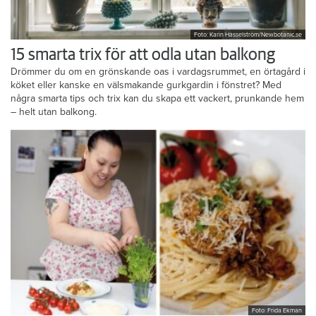
Foto: Karin Hasselström/Newbotanic.se
15 smarta trix för att odla utan balkong
Drömmer du om en grönskande oas i vardagsrummet, en örtagård i
köket eller kanske en välsmakande gurkgardin i fönstret? Med
några smarta tips och trix kan du skapa ett vackert, prunkande hem
– helt utan balkong.
Foto: Frida Ekman