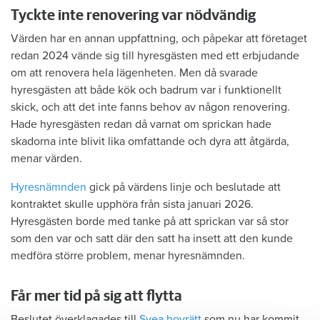
Tyckte inte renovering var nödvändig
Värden har en annan uppfattning, och påpekar att företaget
redan 2024 vände sig till hyresgästen med ett erbjudande
om att renovera hela lägenheten. Men då svarade
hyresgästen att både kök och badrum var i funktionellt
skick, och att det inte fanns behov av någon renovering.
Hade hyresgästen redan då varnat om sprickan hade
skadorna inte blivit lika omfattande och dyra att åtgärda,
menar värden.
Hyresnämnden
gick på värdens linje och beslutade att
kontraktet skulle upphöra från sista januari 2026.
Hyresgästen borde med tanke på att sprickan var så stor
som den var och satt där den satt ha insett att den kunde
medföra större problem, menar hyresnämnden.
Får mer tid på sig att flytta
Beslutet överklagades till
Svea hovrätt
som nu har kommit