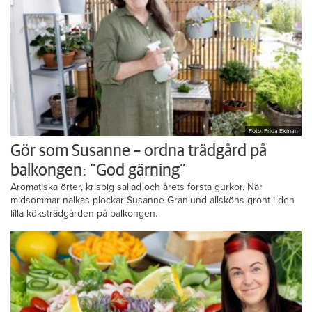
Foto: Frida Ekman
Gör som Susanne – ordna trädgård på
balkongen: ”God gärning”
Aromatiska örter, krispig sallad och årets första gurkor. När
midsommar nalkas plockar Susanne Granlund allsköns grönt i den
lilla köksträdgården på balkongen.