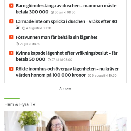
Barn glömde stänga av duschen – mamman måste
betala 300 000
30 juli
kl 08:30
Larmade inte om spricka i duschen – vräks efter 30
år
4 augusti
kl 08:30
Försvunnen man får behålla sin lägenhet
29 juli
kl 08:30
Kvinna kapade lägenhet efter vräkningsbeslut – får
betala 50 000
27 juli
kl 08:00
Rökte inomhus och övergav lägenheten – nu kräver
värden honom på 100 000 kronor
6 augusti
kl 10:30
Hem & Hyra TV