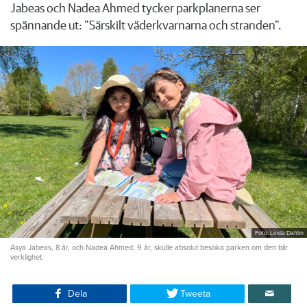
Jabeas och Nadea Ahmed tycker parkplanerna ser
spännande ut: "Särskilt väderkvarnarna och stranden".
Foto: Linda Dahlin
Asya Jabeas, 8 år, och Nadea Ahmed, 9 år, skulle absolut besöka parken om den blir
verklighet.
Dela
Tweeta