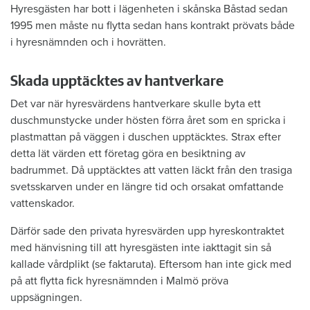
Hyresgästen har bott i lägenheten i skånska Båstad sedan
1995 men måste nu flytta sedan hans kontrakt prövats både
i hyresnämnden och i hovrätten.
Skada upptäcktes av hantverkare
Det var när hyresvärdens hantverkare skulle byta ett
duschmunstycke under hösten förra året som en spricka i
plastmattan på väggen i duschen upptäcktes. Strax efter
detta lät värden ett företag göra en besiktning av
badrummet. Då upptäcktes att vatten läckt från den trasiga
svetsskarven under en längre tid och orsakat omfattande
vattenskador.
Därför sade den privata hyresvärden upp hyreskontraktet
med hänvisning till att hyresgästen inte iakttagit sin så
kallade vårdplikt (se faktaruta). Eftersom han inte gick med
på att flytta fick hyresnämnden i Malmö pröva
uppsägningen.