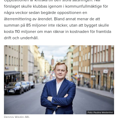
Oppositionen är kritiska till den stora satsningen. När
förslaget skulle klubbas igenom i kommunfullmäktige för
några veckor sedan begärde oppositionen en
återremittering av ärendet. Bland annat menar de att
summan på 85 miljoner inte räcker, utan att bygget skulle
kosta 110 miljoner om man räknar in kostnaden för framtida
drift och underhåll.
Foto: Paulina Westerlind
Dennis Wedin (M).