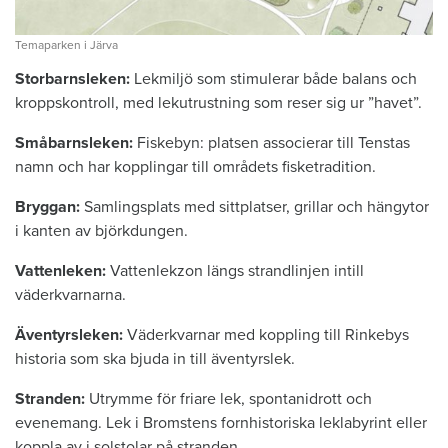
Temaparken i Järva
Storbarnsleken:
Lekmiljö som stimulerar både balans och
kroppskontroll, med lekutrustning som reser sig ur ”havet”.
Småbarnsleken:
Fiskebyn: platsen associerar till Tenstas
namn och har kopplingar till områdets fisketradition.
Bryggan:
Samlingsplats med sittplatser, grillar och hängytor
i kanten av björkdungen.
Vattenleken:
Vattenlekzon längs strandlinjen intill
väderkvarnarna.
Äventyrsleken:
Väderkvarnar med koppling till Rinkebys
historia som ska bjuda in till äventyrslek.
Stranden:
Utrymme för friare lek, spontanidrott och
evenemang. Lek i Bromstens fornhistoriska leklabyrint eller
koppla av i solstolar på stranden.