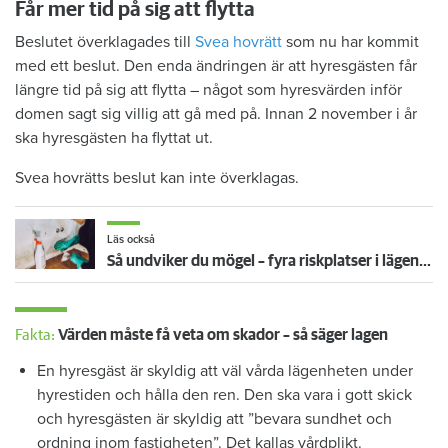
Får mer tid på sig att flytta
Beslutet överklagades till
Svea hovrätt
som nu har kommit
med ett beslut. Den enda ändringen är att hyresgästen får
längre tid på sig att flytta – något som hyresvärden inför
domen sagt sig villig att gå med på. Innan 2 november i år
ska hyresgästen ha flyttat ut.
Svea hovrätts beslut kan inte överklagas.
Läs också
Så undviker du mögel – fyra riskplatser i lägenheten: ”Måste städa bort”
Fakta:
Värden måste få veta om skador – så säger lagen
En hyresgäst är skyldig att väl vårda lägenheten under
hyrestiden och hålla den ren. Den ska vara i gott skick
och hyresgästen är skyldig att ”bevara sundhet och
ordning inom fastigheten”. Det kallas vårdplikt.