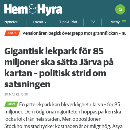
Meny
Nyheter
Lokalt
Tips & Råd
TV
Pensionären begick övergrepp mot grannflickan – nu 
JUST NU
Gigantisk lekpark för 85
miljoner ska sätta Järva på
kartan – politisk strid om
satsningen
20 MAJ
KL 13:30
En jättelekpark kan bli verklighet i Järva – för 85
JÄRVA
miljoner. Den rödgröna majoriteten hoppas parken ska
locka folk från hela staden. Men oppositionen i
Stockholms stad tycker kostnaden är orimligt hög. Asya