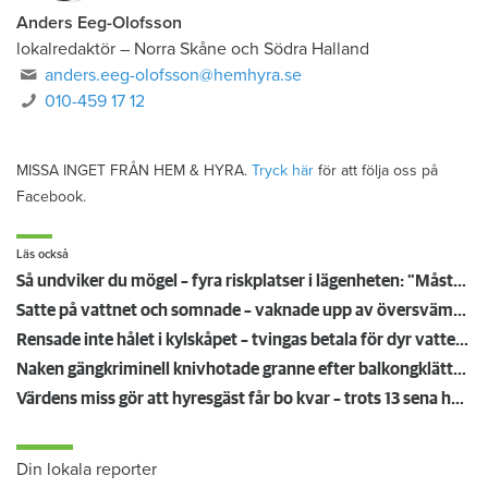
Anders Eeg-Olofsson
lokalredaktör
–
Norra Skåne och Södra Halland
anders.eeg-olofsson@hemhyra.se
010-459 17 12
MISSA INGET FRÅN HEM & HYRA.
Tryck här
för att följa oss på
Facebook.
Läs också
Så undviker du mögel – fyra riskplatser i lägenheten: ”Måste städa bort”
Satte på vattnet och somnade – vaknade upp av översvämning hos grannen
Rensade inte hålet i kylskåpet – tvingas betala för dyr vattenskada
Naken gängkriminell knivhotade granne efter balkongklättring
Värdens miss gör att hyresgäst får bo kvar – trots 13 sena hyror
Din lokala reporter