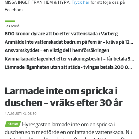
MISSA INGET FRÅN HEM & HYRA.
Tryck här
för att följa oss på
Facebook.
Läs också
600 kronor dyrare att bo efter vattenskada i Varberg
Anmälde inte vattenskadat badrum på fem år – krävs på 125 000 kronor
Ansvarsskyddet – en viktig del i hemförsäkringen
Kvinna kapade lägenhet efter vräkningsbeslut – får betala 50 000
Lämnade lägenheten utan att städa - tvingas betala 200 000 kronor
Larmade inte om spricka i
duschen – vräks efter 30 år
4 AUGUSTI
KL 08:30
Hyresgästen larmade inte om en spricka i
BÅSTAD
duschen som medförde en omfattande vattenskada. Nu