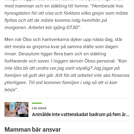
med mamman och en släkting till henne: ”
Hembesök hos
hyresgästen för att visa och förklara vilka grejer som måste
flyttas och att de måste komma iväg hemifrån på
morgonen. Arbetet kör igång 07.30
”.
Men när Öbo och hantverkarna dyker upp nästa dag, står
det mesta av grejerna kvar på samma ställe som dagen
innan. Dessutom ligger flera barn och en släkting
fortfarande och sover. I loggen skriver Öbos personal:
”Kan
inte låta bli att undra var jag varit otydlig? Jag jagar på
familjen så gott det går. Allt för att arbetet inte ska försenas
ytterligare. Till sist kommer familjen i väg så att vi kan
börja
”.
Läs också
Anmälde inte vattenskadat badrum på fem år – krävs på 125 000 kronor
Mamman bär ansvar