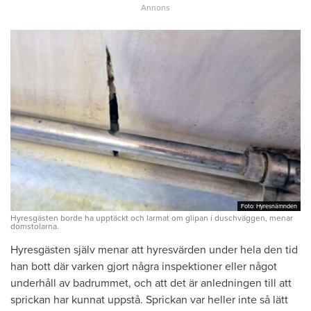
Foto: Hyresnämnden
Foto: Hyresnämnden
Hyresgästen borde ha upptäckt och larmat om glipan i duschväggen, menar
domstolarna.
Hyresgästen själv menar att hyresvärden under hela den tid
han bott där varken gjort några inspektioner eller något
underhåll av badrummet, och att det är anledningen till att
sprickan har kunnat uppstå. Sprickan var heller inte så lätt