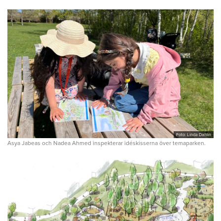
Foto: Linda Dahlin
Asya Jabeas och Nadea Ahmed inspekterar idéskisserna över temaparken.