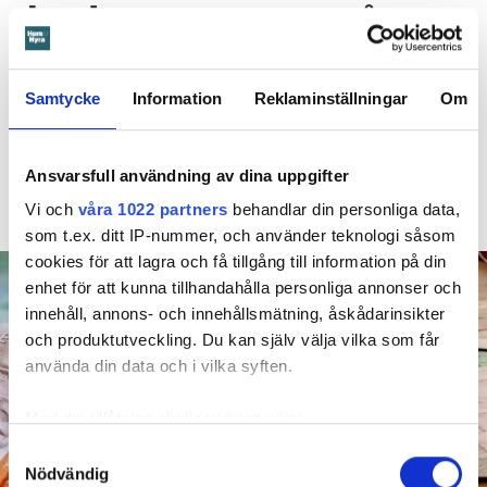
duschen – mamman måste
betala 300 000
Samtycke
Information
Reklaminställningar
Om
30 JULI
KL 08:30
Ett barn med särskilda behov går upp en natt och
ÖREBRO
vrider på vattenkranen i duschen. När mamman vaknar
Ansvarsfull användning av dina uppgifter
är det vatten i både badrum och hall. Det borde mamman
Vi och
våra 1022 partners
behandlar din personliga data,
ha förhindrat menar Örebrobostäder.
som t.ex. ditt IP-nummer, och använder teknologi såsom
cookies för att lagra och få tillgång till information på din
enhet för att kunna tillhandahålla personliga annonser och
innehåll, annons- och innehållsmätning, åskådarinsikter
och produktutveckling. Du kan själv välja vilka som får
använda din data och i vilka syften.
Med din tillåtelse skulle vi även vilja:
Samla in information om din geografiska plats
Samtyckesval
Nödvändig
som kan ha en noggrannhet på upp till flera meter