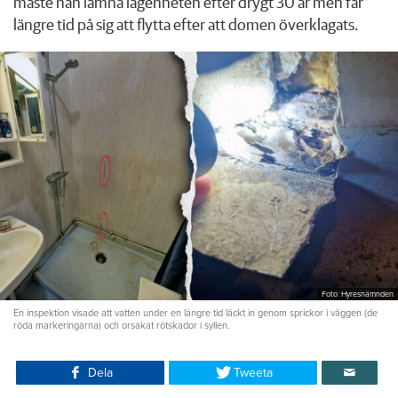
måste han lämna lägenheten efter drygt 30 år men får
längre tid på sig att flytta efter att domen överklagats.
Foto: Hyresnämnden
En inspektion visade att vatten under en längre tid läckt in genom sprickor i väggen (de
röda markeringarna) och orsakat rötskador i syllen.
Dela
Tweeta