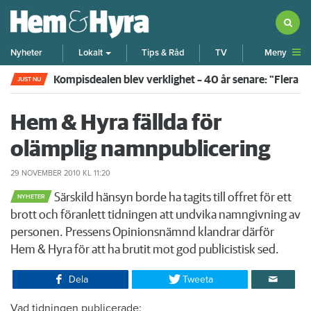
Meny
Nyheter
Lokalt
Tips & Råd
TV
Kompisdealen blev verklighet – 40 år senare: "Flera f
JUST NU
Hem & Hyra fällda för
olämplig namnpublicering
29 NOVEMBER 2010
KL 11:20
Särskild hänsyn borde ha tagits till offret för ett
NYHETER
brott och föranlett tidningen att undvika namngivning av
personen. Pressens Opinionsnämnd klandrar därför
Hem & Hyra för att ha brutit mot god publicistisk sed.
Dela
Tweeta
​Vad tidningen publicerade: