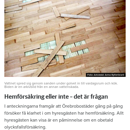
Foto: Arkivbild: Anna Rytterbrant
Foto: Arkivbild: Anna Rytterbrant
Vattnet spred sig genom sanden under golvet in till vardagsrum och kök.
Biden är en arkivbild från en annan vattenskada.
Hemförsäkring eller inte – det är frågan
I anteckningarna framgår att Örebrobostäder gång på gång
försöker få klarhet i om hyresgästen har hemförsäkring. Allt
hyresgästen kan visa är en påminnelse om en obetald
olycksfallsförsäkring.