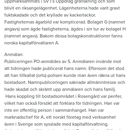
uppmärksammats i SVT:s Uppdrag granskning och som
blivit en riksangelägenhet. Lägenheterna hade varit gravt
fuktskadade och det kryllade av kackerlackor.
Fastigheternas ägarbild var komplicerad. Bolaget G (namnet
angavs) som ägde fastigheterna, ägdes i sin tur av bolaget H
(namnet angavs). Bakom dessa bolagskonstruktioner fanns
norska kapitalförvaltaren A.
Anmälan:
Publiceringen PO-anmäldes av S. Anmälaren invände mot
att tidningen hade publicerat hans namn. Eftersom det stod
att han tillkallat (orts)-polisen kunde man även räkna ut hans
bostadsort. Namnpubliceringen saknade allmänintresse och
hade skadat och skrämt upp anmälaren och hans familj.
Hans koppling till bostadsområdet i Rosengård var perifer,
vilket han också försökt att förklara för tidningen. Han var
inte en offentlig person i sammanhanget. Han var
marknadschef för A, ett norskt företag med verksamhet
även i Sverige som sysslade med kapitalförvaltning.