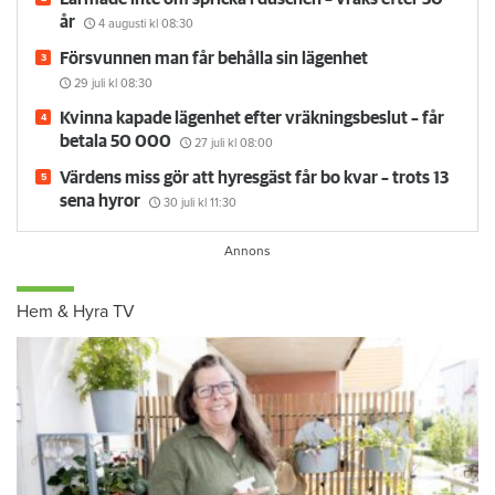
år
4 augusti
kl 08:30
Försvunnen man får behålla sin lägenhet
29 juli
kl 08:30
Kvinna kapade lägenhet efter vräkningsbeslut – får
betala 50 000
27 juli
kl 08:00
Värdens miss gör att hyresgäst får bo kvar – trots 13
sena hyror
30 juli
kl 11:30
Hem & Hyra TV