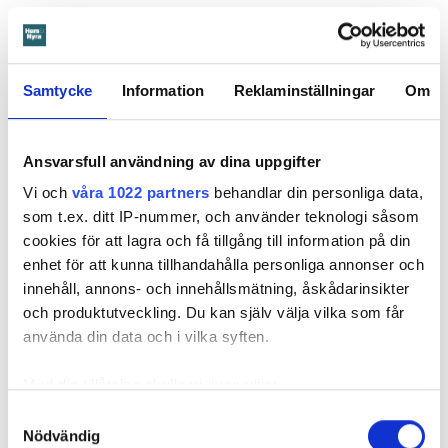
I våras kallar tingsrätten till förhandling. Men mamman
dyker aldrig upp. Domstolen fattar därför en tredskodom.
Det vill säga en dom som kan meddelas när en part inte har
Samtycke
Information
Reklaminställningar
Om
svarat eller kommer till förhandlingen. En sådan dom
innebär nästan alltid att den som står bakom stämningen, i
det här fallet Öbo, får rätt.
Ansvarsfull användning av dina uppgifter
Vi och
våra 1022 partners
behandlar din personliga data,
Läs också
som t.ex. ditt IP-nummer, och använder teknologi såsom
Ansvarsskyddet – en viktig del i hemförsäkringen
cookies för att lagra och få tillgång till information på din
enhet för att kunna tillhandahålla personliga annonser och
Enligt tredskodomen ska mamman betala närmare 300 000
innehåll, annons- och innehållsmätning, åskådarinsikter
kronor plus ränta för reparationerna av skadan, kostnaden
och produktutveckling. Du kan själv välja vilka som får
för inkasso samt Örebrobostäders rättegångskostnader.
använda din data och i vilka syften.
Det är fortfarande oklart om mamman har en hemförsäkring.
Med din tillåtelse skulle vi även vilja:
Samla in information om din geografiska plats
Samtyckesval
Nödvändig
som kan ha en noggrannhet på upp till flera meter