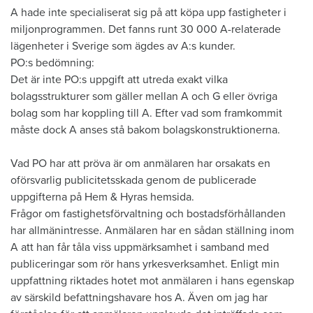
A hade inte specialiserat sig på att köpa upp fastigheter i
miljonprogrammen. Det fanns runt 30 000 A-relaterade
lägenheter i Sverige som ägdes av A:s kunder.
PO:s bedömning:
Det är inte PO:s uppgift att utreda exakt vilka
bolagsstrukturer som gäller mellan A och G eller övriga
bolag som har koppling till A. Efter vad som framkommit
måste dock A anses stå bakom bolagskonstruktionerna.
Vad PO har att pröva är om anmälaren har orsakats en
oförsvarlig publicitetsskada genom de publicerade
uppgifterna på Hem & Hyras hemsida.
Frågor om fastighetsförvaltning och bostadsförhållanden
har allmänintresse. Anmälaren har en sådan ställning inom
A att han får tåla viss uppmärksamhet i samband med
publiceringar som rör hans yrkesverksamhet. Enligt min
uppfattning riktades hotet mot anmälaren i hans egenskap
av särskild befattningshavare hos A. Även om jag har