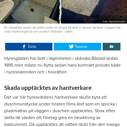
Foto: Hyresnämnden
En inspektion visade att vatten under en längre tid läckt in genom sprickor i väggen (de
röda markeringarna) och orsakat rötskador i syllen.
Dela
Tweeta
Hyresgästen har bott i lägenheten i skånska Båstad sedan
1995 men måste nu flytta sedan hans kontrakt prövats både
i hyresnämnden och i hovrätten.
Skada upptäcktes av hantverkare
Det var när hyresvärdens hantverkare skulle byta ett
duschmunstycke under hösten förra året som en spricka i
plastmattan på väggen i duschen upptäcktes. Strax efter
detta lät värden ett företag göra en besiktning av
badrummet. Då upptäcktes att vatten läckt från den trasiga