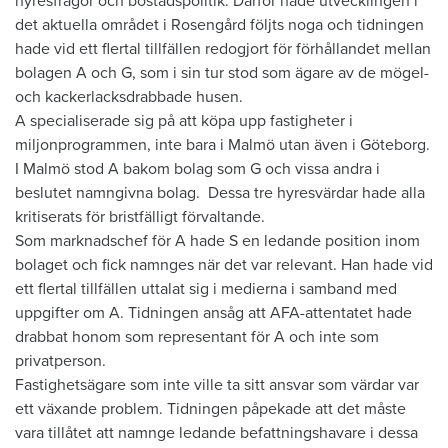
hyresfrågor och bostadspolitik. Därför hade utvecklingen i
det aktuella området i Rosengård följts noga och tidningen
hade vid ett flertal tillfällen redogjort för förhållandet mellan
bolagen A och G, som i sin tur stod som ägare av de mögel-
och kackerlacksdrabbade husen.
A specialiserade sig på att köpa upp fastigheter i
miljonprogrammen, inte bara i Malmö utan även i Göteborg.
I Malmö stod A bakom bolag som G och vissa andra i
beslutet namngivna bolag. Dessa tre hyresvärdar hade alla
kritiserats för bristfälligt förvaltande.
Som marknadschef för A hade S en ledande position inom
bolaget och fick namnges när det var relevant. Han hade vid
ett flertal tillfällen uttalat sig i medierna i samband med
uppgifter om A. Tidningen ansåg att AFA-attentatet hade
drabbat honom som representant för A och inte som
privatperson.
Fastighetsägare som inte ville ta sitt ansvar som värdar var
ett växande problem. Tidningen påpekade att det måste
vara tillåtet att namnge ledande befattningshavare i dessa