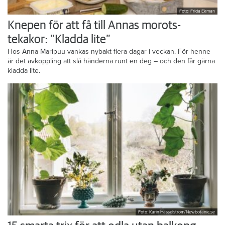
Foto: Frida Ekman
Knepen för att få till Annas morots-
tekakor: ”Kladda lite”
Hos Anna Maripuu vankas nybakt flera dagar i veckan. För henne
är det avkoppling att slå händerna runt en deg – och den får gärna
kladda lite.
Foto: Karin Hasselström/Newbotanic.se