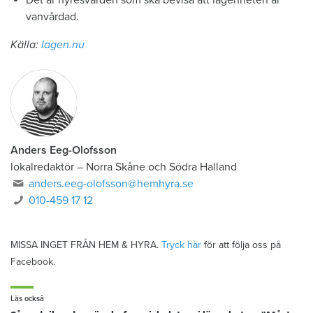
Det är hyresvärden som ska bevisa att lägenheten är
vanvårdad.
Källa:
lagen.nu
Anders Eeg-Olofsson
lokalredaktör
–
Norra Skåne och Södra Halland
anders.eeg-olofsson@hemhyra.se
010-459 17 12
MISSA INGET FRÅN HEM & HYRA.
Tryck här
för att följa oss på
Facebook.
Läs också