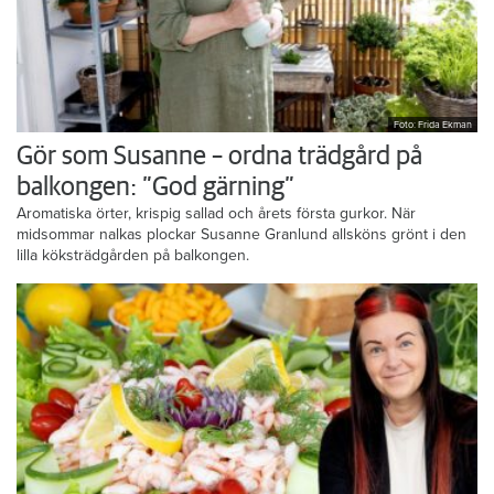
Foto: Frida Ekman
Gör som Susanne – ordna trädgård på
balkongen: ”God gärning”
Aromatiska örter, krispig sallad och årets första gurkor. När
midsommar nalkas plockar Susanne Granlund allsköns grönt i den
lilla köksträdgården på balkongen.