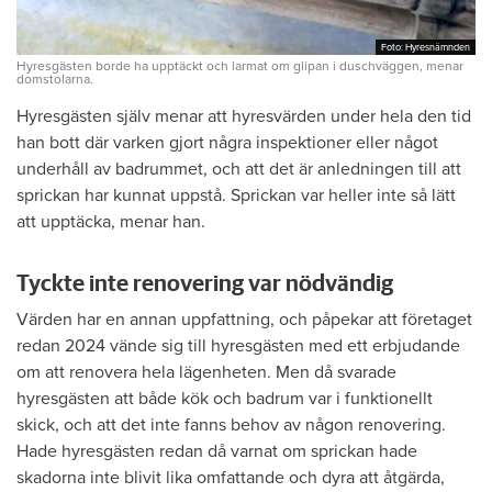
Foto: Hyresnämnden
Foto: Hyresnämnden
Hyresgästen borde ha upptäckt och larmat om glipan i duschväggen, menar
domstolarna.
Hyresgästen själv menar att hyresvärden under hela den tid
han bott där varken gjort några inspektioner eller något
underhåll av badrummet, och att det är anledningen till att
sprickan har kunnat uppstå. Sprickan var heller inte så lätt
att upptäcka, menar han.
Tyckte inte renovering var nödvändig
Värden har en annan uppfattning, och påpekar att företaget
redan 2024 vände sig till hyresgästen med ett erbjudande
om att renovera hela lägenheten. Men då svarade
hyresgästen att både kök och badrum var i funktionellt
skick, och att det inte fanns behov av någon renovering.
Hade hyresgästen redan då varnat om sprickan hade
skadorna inte blivit lika omfattande och dyra att åtgärda,