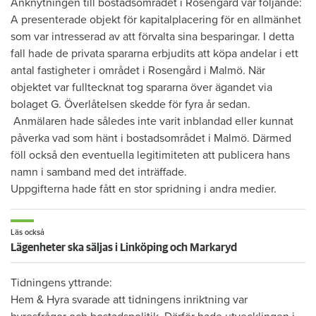
Anknytningen till bostadsområdet i Rosengård var följande:
A presenterade objekt för kapitalplacering för en allmänhet
som var intresserad av att förvalta sina besparingar. I detta
fall hade de privata spararna erbjudits att köpa andelar i ett
antal fastigheter i området i Rosengård i Malmö. När
objektet var fulltecknat tog spararna över ägandet via
bolaget G. Överlåtelsen skedde för fyra år sedan.
Anmälaren hade således inte varit inblandad eller kunnat
påverka vad som hänt i bostadsområdet i Malmö. Därmed
föll också den eventuella legitimiteten att publicera hans
namn i samband med det inträffade.
Uppgifterna hade fått en stor spridning i andra medier.
Läs också
Lägenheter ska säljas i Linköping och Markaryd
Tidningens yttrande:
Hem & Hyra svarade att tidningens inriktning var