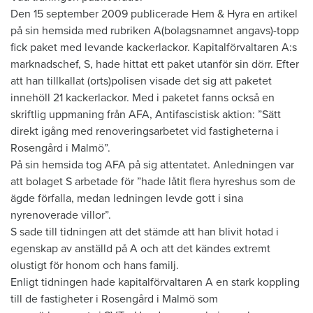
Den 15 september 2009 publicerade Hem & Hyra en artikel
på sin hemsida med rubriken A(bolagsnamnet angavs)-topp
fick paket med levande kackerlackor. Kapitalförvaltaren A:s
marknadschef, S, hade hittat ett paket utanför sin dörr. Efter
att han tillkallat (orts)polisen visade det sig att paketet
innehöll 21 kackerlackor. Med i paketet fanns också en
skriftlig uppmaning från AFA, Antifascistisk aktion: ”Sätt
direkt igång med renoveringsarbetet vid fastigheterna i
Rosengård i Malmö”.
På sin hemsida tog AFA på sig attentatet. Anledningen var
att bolaget S arbetade för ”hade låtit flera hyreshus som de
ägde förfalla, medan ledningen levde gott i sina
nyrenoverade villor”.
S sade till tidningen att det stämde att han blivit hotad i
egenskap av anställd på A och att det kändes extremt
olustigt för honom och hans familj.
Enligt tidningen hade kapitalförvaltaren A en stark koppling
till de fastigheter i Rosengård i Malmö som