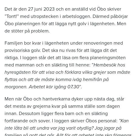
Det är den 27 juni 2023 och en anställd vid Öbo skriver
”Torrt!” med utropstecken i arbetsloggen. Därmed påbörjar
Öbo planeringen för att lägga nytt golv i lägenheten. Men
de stöter på problem.
Familjen bor kvar i lägenheten under renoveringen med
provisoriska golv. Det ska nu rivas för att lägga dit det
riktiga. I loggen står det att läsa om flera planeringsmöten
med mamman och en släkting till henne: ”
Hembesök hos
hyresgästen för att visa och förklara vilka grejer som måste
flyttas och att de måste komma iväg hemifrån på
morgonen. Arbetet kör igång 07.30
”.
Men när Öbo och hantverkarna dyker upp nästa dag, står
det mesta av grejerna kvar på samma ställe som dagen
innan. Dessutom ligger flera barn och en släkting
fortfarande och sover. I loggen skriver Öbos personal:
”Kan
inte låta bli att undra var jag varit otydlig? Jag jagar på
familjen så gott det går. Allt för att arbetet inte ska försenas