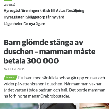
Läs också
Hyresgästföreningen kritisk till Actas försäljning
Hyresgäster i Skäggetorp får ny värd
Lägenheter får nya ägare
Barn glömde stänga av
duschen – mamman måste
betala 300 000
30 JULI
KL 08:30
Ett barn med särskilda behov går upp en natt och
ÖREBRO
vrider på vattenkranen i duschen. När mamman vaknar
är det vatten i både badrum och hall. Det borde mamman
ha förhindrat menar Örebrobostäder.