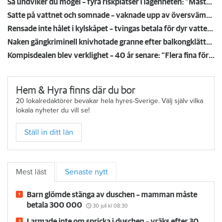
Så undviker du mögel – fyra riskplatser i lägenheten: ”Måste städa bort”
Satte på vattnet och somnade – vaknade upp av översvämning hos grannen
Rensade inte hålet i kylskåpet – tvingas betala för dyr vattenskada
Naken gängkriminell knivhotade granne efter balkongklättring
Kompisdealen blev verklighet – 40 år senare: "Flera fina fördelar med att dela bostad"
Hem & Hyra finns där du bor
20 lokalredaktörer bevakar hela hyres-Sverige. Välj själv vilka
lokala nyheter du vill se!
Ställ in ditt län
Mest läst
Senaste nytt
Barn glömde stänga av duschen – mamman måste
betala 300 000
30 juli
kl 08:30
Larmade inte om spricka i duschen – vräks efter 30