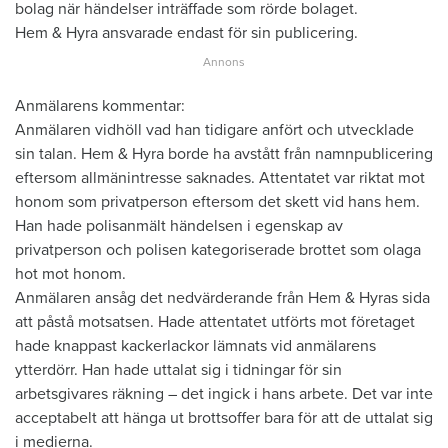
bolag när händelser inträffade som rörde bolaget.
Hem & Hyra ansvarade endast för sin publicering.
Anmälarens kommentar:
Anmälaren vidhöll vad han tidigare anfört och utvecklade
sin talan. Hem & Hyra borde ha avstått från namnpublicering
eftersom allmänintresse saknades. Attentatet var riktat mot
honom som privatperson eftersom det skett vid hans hem.
Han hade polisanmält händelsen i egenskap av
privatperson och polisen kategoriserade brottet som olaga
hot mot honom.
Anmälaren ansåg det nedvärderande från Hem & Hyras sida
att påstå motsatsen. Hade attentatet utförts mot företaget
hade knappast kackerlackor lämnats vid anmälarens
ytterdörr. Han hade uttalat sig i tidningar för sin
arbetsgivares räkning – det ingick i hans arbete. Det var inte
acceptabelt att hänga ut brottsoffer bara för att de uttalat sig
i medierna.