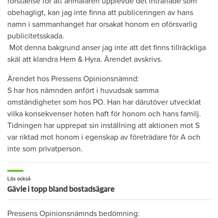
förståelse för att anmälaren upplevde det inträffade som
obehagligt, kan jag inte finna att publiceringen av hans
namn i sammanhanget har orsakat honom en oförsvarlig
publicitetsskada.
Mot denna bakgrund anser jag inte att det finns tillräckliga
skäl att klandra Hem & Hyra. Ärendet avskrivs.
Ärendet hos Pressens Opinionsnämnd:
S har hos nämnden anfört i huvudsak samma
omständigheter som hos PO. Han har därutöver utvecklat
vilka konsekvenser hoten haft för honom och hans familj.
Tidningen har upprepat sin inställning att aktionen mot S
var riktad mot honom i egenskap av företrädare för A och
inte som privatperson.
Läs också
Gävle i topp bland bostadsägare
Pressens Opinionsnämnds bedömning: