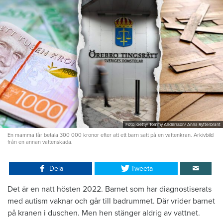
Foto: Getty/ Tommy Andersson/ Anna Rytterbrant
En mamma får betala 300 000 kronor efter att ett barn satt på en vattenkran. Arkivbild
från en annan vattenskada.
Dela
Tweeta
Det är en natt hösten 2022. Barnet som har diagnostiserats
med autism vaknar och går till badrummet. Där vrider barnet
på kranen i duschen. Men hen stänger aldrig av vattnet.