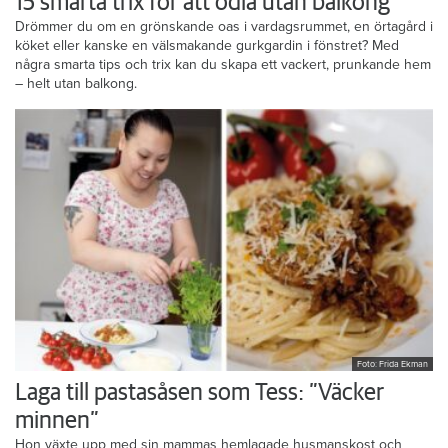
15 smarta trix för att odla utan balkong
Drömmer du om en grönskande oas i vardagsrummet, en örtagård i
köket eller kanske en välsmakande gurkgardin i fönstret? Med
några smarta tips och trix kan du skapa ett vackert, prunkande hem
– helt utan balkong.
Foto: Frida Ekman
Laga till pastasåsen som Tess: ”Väcker
minnen”
Hon växte upp med sin mammas hemlagade husmanskost och