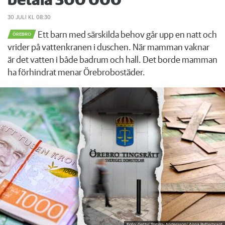
betala 300 000
30 JULI
KL 08:30
Ett barn med särskilda behov går upp en natt och
ÖREBRO
vrider på vattenkranen i duschen. När mamman vaknar
är det vatten i både badrum och hall. Det borde mamman
ha förhindrat menar Örebrobostäder.
Foto: Getty/ Tommy Andersson/ Anna Rytterbrant