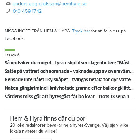
anders.eeg-olofsson@hemhyra.se
010-459 17 12
MISSA INGET FRÅN HEM & HYRA.
Tryck här
för att följa oss på
Facebook.
Läs också
Så undviker du mögel – fyra riskplatser i lägenheten: ”Måste städa bort”
Satte på vattnet och somnade – vaknade upp av översvämning hos grannen
Rensade inte hålet i kylskåpet – tvingas betala för dyr vattenskada
Naken gängkriminell knivhotade granne efter balkongklättring
Värdens miss gör att hyresgäst får bo kvar – trots 13 sena hyror
Hem & Hyra finns där du bor
20 lokalredaktörer bevakar hela hyres-Sverige. Välj själv vilka
lokala nyheter du vill se!