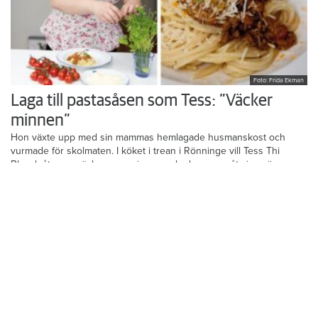
Foto: Frida Ekman
Laga till pastasåsen som Tess: ”Väcker
minnen”
Hon växte upp med sin mammas hemlagade husmanskost och
vurmade för skolmaten. I köket i trean i Rönninge vill Tess Thi
Blanck återuppväcka egna minnen och skapa nya åt sina söner.
Krönikor
Du läser:
HSB vill ha hårdare regler vid ombildningar