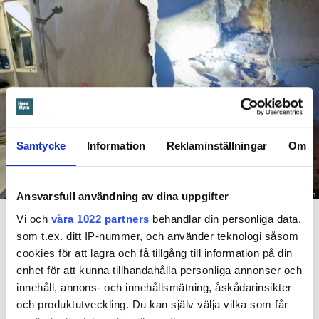
Samtycke
Information
Reklaminställningar
Om
Ansvarsfull användning av dina uppgifter
Foto: Hyresnämnden
En inspektion visade att vatten under en längre tid läckt in genom sprickor i väggen (de
Vi och
våra 1022 partners
behandlar din personliga data,
röda markeringarna) och orsakat rötskador i syllen.
som t.ex. ditt IP-nummer, och använder teknologi såsom
cookies för att lagra och få tillgång till information på din
Dela
Tweeta
enhet för att kunna tillhandahålla personliga annonser och
Hyresgästen har bott i lägenheten i skånska Båstad sedan
innehåll, annons- och innehållsmätning, åskådarinsikter
1995 men måste nu flytta sedan hans kontrakt prövats både
och produktutveckling. Du kan själv välja vilka som får