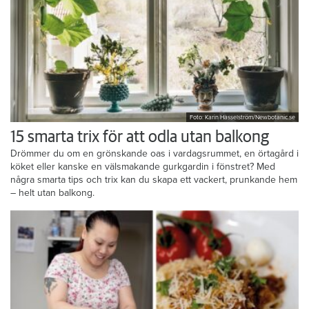
Foto: Karin Hasselström/Newbotanic.se
15 smarta trix för att odla utan balkong
Drömmer du om en grönskande oas i vardagsrummet, en örtagård i
köket eller kanske en välsmakande gurkgardin i fönstret? Med
några smarta tips och trix kan du skapa ett vackert, prunkande hem
– helt utan balkong.