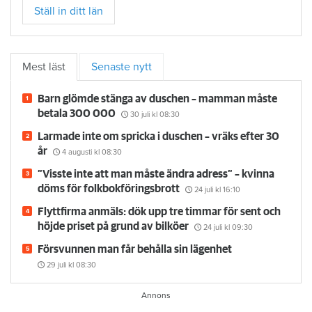
Ställ in ditt län
Mest läst
Senaste nytt
Barn glömde stänga av duschen – mamman måste
betala 300 000
30 juli
kl 08:30
Larmade inte om spricka i duschen – vräks efter 30
år
4 augusti
kl 08:30
”Visste inte att man måste ändra adress” – kvinna
döms för folkbokföringsbrott
24 juli
kl 16:10
Flyttfirma anmäls: dök upp tre timmar för sent och
höjde priset på grund av bilköer
24 juli
kl 09:30
Försvunnen man får behålla sin lägenhet
29 juli
kl 08:30