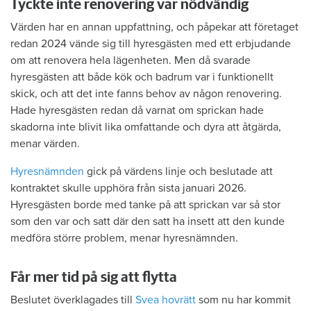
Tyckte inte renovering var nödvändig
Värden har en annan uppfattning, och påpekar att företaget
redan 2024 vände sig till hyresgästen med ett erbjudande
om att renovera hela lägenheten. Men då svarade
hyresgästen att både kök och badrum var i funktionellt
skick, och att det inte fanns behov av någon renovering.
Hade hyresgästen redan då varnat om sprickan hade
skadorna inte blivit lika omfattande och dyra att åtgärda,
menar värden.
Hyresnämnden
gick på värdens linje och beslutade att
kontraktet skulle upphöra från sista januari 2026.
Hyresgästen borde med tanke på att sprickan var så stor
som den var och satt där den satt ha insett att den kunde
medföra större problem, menar hyresnämnden.
Får mer tid på sig att flytta
Beslutet överklagades till
Svea hovrätt
som nu har kommit