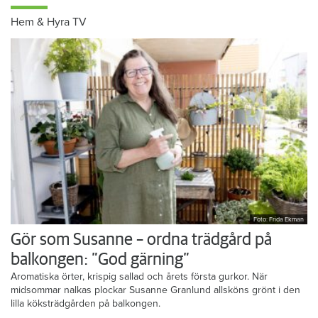
Hem & Hyra TV
Foto: Frida Ekman
Gör som Susanne – ordna trädgård på
balkongen: ”God gärning”
Aromatiska örter, krispig sallad och årets första gurkor. När
midsommar nalkas plockar Susanne Granlund allsköns grönt i den
lilla köksträdgården på balkongen.