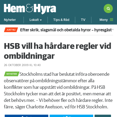
Meny
Nyheter
Lokalt
Tips & Råd
TV
Efter skrik, slagsmål och obetalda hyror – hyresgäst v
JUST NU
HSB vill ha hårdare regler vid
ombildningar
26 OKTOBER 2009
KL 10:40
​Stockholms stad har beslutat införa oberoende
NYHETER
observatörer på ombildningsstämmor efter alla
konflikter som har uppstått vid ombildningar. På HSB
Stockholm tycker man att det är positivt, men menar att
det behövs mer. – Vi behöver fler och hårdare regler. Inte
färre, säger Charlotte Axelsson, vd för HSB Stockholm.