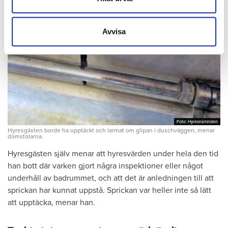
information som du har tillhandahållit eller som de har
samlat in när du har använt deras tjänster.
Avvisa
Foto: Hyresnämnden
Foto: Hyresnämnden
Hyresgästen borde ha upptäckt och larmat om glipan i duschväggen, menar
domstolarna.
Hyresgästen själv menar att hyresvärden under hela den tid
han bott där varken gjort några inspektioner eller något
underhåll av badrummet, och att det är anledningen till att
sprickan har kunnat uppstå. Sprickan var heller inte så lätt
att upptäcka, menar han.