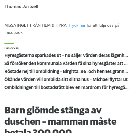
Thomas Jartsell
MISSA INGET FRÅN HEM & HYRA.
Tryck här
för att följa oss på
Facebook.
Läs också
Hyresgästerna sparkades ut – nu säljer värden deras lägenheter
Så försöker den kommunala värden få sina hyresgäster att flytta
Röstade nej till ombildning – Birgitta, 86, och hennes grannar pressades att köpa eller flytta
Ökände värden vill ombilda sitt slitna hus – Michael flyttar ut
Ombildningen till bostadsrätt blev en mardröm för hyresgästerna – ansvarig politiker: ”En fråga för bostadsrättsföreningen”
Barn glömde stänga av
duschen – mamman måste