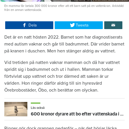
En mamma får betala 300 000 kronor efter att ett barn satt på en vattenkran. Arkivbild
från en annan vattenskada.
Dela
Tweeta
Det är en natt hösten 2022. Barnet som har diagnostiserats
med autism vaknar och går till badrummet. Där vrider barnet
på kranen i duschen. Men hen stänger aldrig av vattnet.
Vid tretiden på natten vaknar mamman och då har vattnet
spridit sig i badrummet och ut i hallen. Mamman torkar
förtvivlat upp vattnet och tror därmed att saken är ur
världen. Hon ringer därför aldrig till sin hyresvärd
Örebrobostäder, Öbo, och berättar om olyckan.
Läs också
600 kronor dyrare att bo efter vattenskada i Varberg
Ringer gör dock grannen nedanför – när det börjar läcka