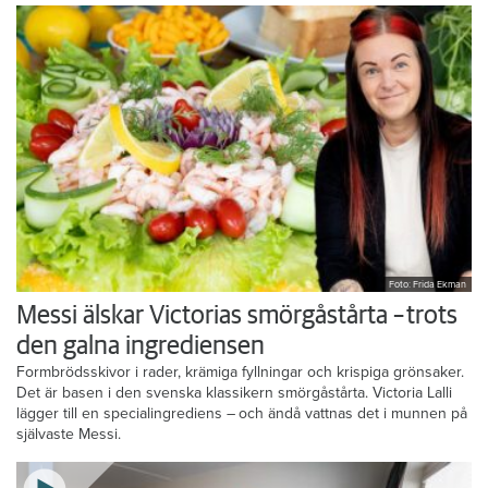
Foto: Frida Ekman
Messi älskar Victorias smörgåstårta – trots
den galna ingrediensen
Formbrödsskivor i rader, krämiga fyllningar och krispiga grönsaker.
Det är basen i den svenska klassikern smörgåstårta. Victoria Lalli
lägger till en specialingrediens – och ändå vattnas det i munnen på
självaste Messi.