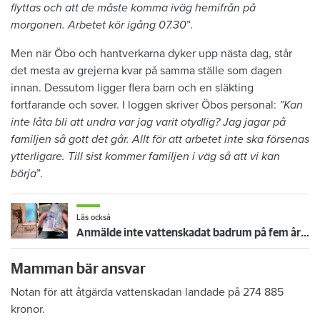
flyttas och att de måste komma iväg hemifrån på
morgonen. Arbetet kör igång 07.30
”.
Men när Öbo och hantverkarna dyker upp nästa dag, står
det mesta av grejerna kvar på samma ställe som dagen
innan. Dessutom ligger flera barn och en släkting
fortfarande och sover. I loggen skriver Öbos personal:
”Kan
inte låta bli att undra var jag varit otydlig? Jag jagar på
familjen så gott det går. Allt för att arbetet inte ska försenas
ytterligare. Till sist kommer familjen i väg så att vi kan
börja
”.
Läs också
Anmälde inte vattenskadat badrum på fem år – krävs på 125 000 kronor
Mamman bär ansvar
Notan för att åtgärda vattenskadan landade på 274 885
kronor.