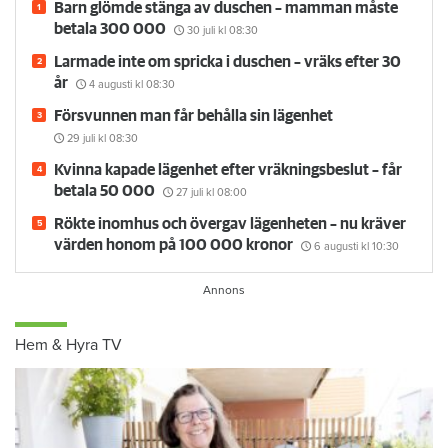
Barn glömde stänga av duschen – mamman måste
betala 300 000
30 juli
kl 08:30
Larmade inte om spricka i duschen – vräks efter 30
år
4 augusti
kl 08:30
Försvunnen man får behålla sin lägenhet
29 juli
kl 08:30
Kvinna kapade lägenhet efter vräkningsbeslut – får
betala 50 000
27 juli
kl 08:00
Rökte inomhus och övergav lägenheten – nu kräver
värden honom på 100 000 kronor
6 augusti
kl 10:30
Hem & Hyra TV