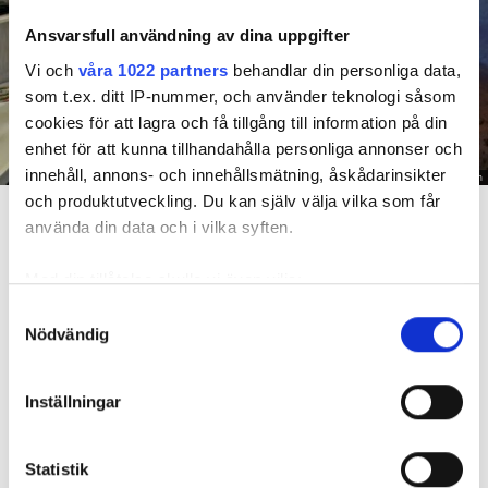
Ansvarsfull användning av dina uppgifter
Vi och
våra 1022 partners
behandlar din personliga data,
som t.ex. ditt IP-nummer, och använder teknologi såsom
cookies för att lagra och få tillgång till information på din
enhet för att kunna tillhandahålla personliga annonser och
innehåll, annons- och innehållsmätning, åskådarinsikter
Foto: Hyresnämnden
och produktutveckling. Du kan själv välja vilka som får
En inspektion visade att vatten under en längre tid läckt in genom sprickor i väggen (de
röda markeringarna) och orsakat rötskador i syllen.
använda din data och i vilka syften.
Dela
Tweeta
Med din tillåtelse skulle vi även vilja:
Samla in information om din geografiska plats
Samtyckesval
Hyresgästen har bott i lägenheten i skånska Båstad sedan
Nödvändig
som kan ha en noggrannhet på upp till flera meter
1995 men måste nu flytta sedan hans kontrakt prövats både
Identifiera din enhet genom att aktivt skanna den
i hyresnämnden och i hovrätten.
för specifika kännetecken (fingeravtryck)
Inställningar
Ta reda på mer om hur dina personliga uppgifter
Skada upptäcktes av hantverkare
behandlas och ställ in dina preferenser i
detaljsektionen
.
Det var när hyresvärdens hantverkare skulle byta ett
Statistik
Du kan ändra eller dra tillbaka ditt samtycke när som