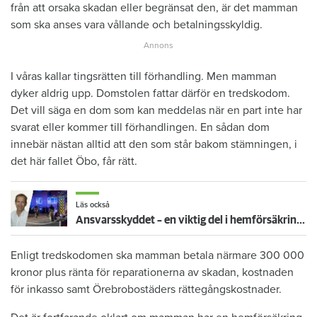
från att orsaka skadan eller begränsat den, är det mamman
som ska anses vara vållande och betalningsskyldig.
I våras kallar tingsrätten till förhandling. Men mamman
dyker aldrig upp. Domstolen fattar därför en tredskodom.
Det vill säga en dom som kan meddelas när en part inte har
svarat eller kommer till förhandlingen. En sådan dom
innebär nästan alltid att den som står bakom stämningen, i
det här fallet Öbo, får rätt.
Läs också
Ansvarsskyddet – en viktig del i hemförsäkringen
Enligt tredskodomen ska mamman betala närmare 300 000
kronor plus ränta för reparationerna av skadan, kostnaden
för inkasso samt Örebrobostäders rättegångskostnader.