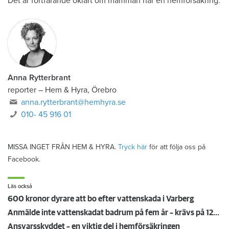
Det är fortfarande oklart om mamman har en hemförsäkring.
Anna Rytterbrant
reporter
–
Hem & Hyra, Örebro
anna.rytterbrant@hemhyra.se
010- 45 916 01
MISSA INGET FRÅN HEM & HYRA.
Tryck här
för att följa oss på
Facebook.
Läs också
600 kronor dyrare att bo efter vattenskada i Varberg
Anmälde inte vattenskadat badrum på fem år – krävs på 125 000 kronor
Ansvarsskyddet – en viktig del i hemförsäkringen