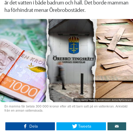
är det vatten i både badrum och hall. Det borde mamman
ha förhindrat menar Örebrobostäder.
Foto: Getty/ Tommy Andersson/ Anna Rytterbrant
En mamma får betala 300 000 kronor efter att ett barn satt på en vattenkran. Arkivbild
från en annan vattenskada.
Dela
Tweeta