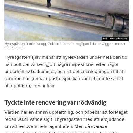
Foto: Hyresnämnden
Foto: Hyresnämnden
Hyresgästen borde ha upptäckt och larmat om glipan i duschväggen, menar
domstolarna.
Hyresgästen själv menar att hyresvärden under hela den tid
han bott där varken gjort några inspektioner eller något
underhåll av badrummet, och att det är anledningen till att
sprickan har kunnat uppstå. Sprickan var heller inte så lätt
att upptäcka, menar han.
Tyckte inte renovering var nödvändig
Värden har en annan uppfattning, och påpekar att företaget
redan 2024 vände sig till hyresgästen med ett erbjudande
om att renovera hela lägenheten. Men då svarade