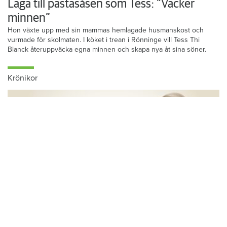
Foto: Frida Ekman
Laga till pastasåsen som Tess: ”Väcker
minnen”
Hon växte upp med sin mammas hemlagade husmanskost och
vurmade för skolmaten. I köket i trean i Rönninge vill Tess Thi
Blanck återuppväcka egna minnen och skapa nya åt sina söner.
Krönikor
Du läser:
Hyresgästerna har sparat nästan en miljon