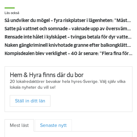
Facebook.
Läs också
Så undviker du mögel – fyra riskplatser i lägenheten: ”Måste städa bort”
Satte på vattnet och somnade – vaknade upp av översvämning hos grannen
Rensade inte hålet i kylskåpet – tvingas betala för dyr vattenskada
Naken gängkriminell knivhotade granne efter balkongklättring
Kompisdealen blev verklighet – 40 år senare: "Flera fina fördelar med att dela bostad"
Hem & Hyra finns där du bor
20 lokalredaktörer bevakar hela hyres-Sverige. Välj själv vilka
lokala nyheter du vill se!
Ställ in ditt län
Mest läst
Senaste nytt