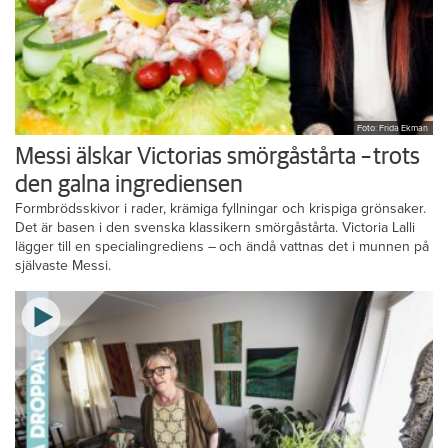
Foto: Frida Ekman
Messi älskar Victorias smörgåstårta – trots
den galna ingrediensen
Formbrödsskivor i rader, krämiga fyllningar och krispiga grönsaker.
Det är basen i den svenska klassikern smörgåstårta. Victoria Lalli
lägger till en specialingrediens – och ändå vattnas det i munnen på
självaste Messi.