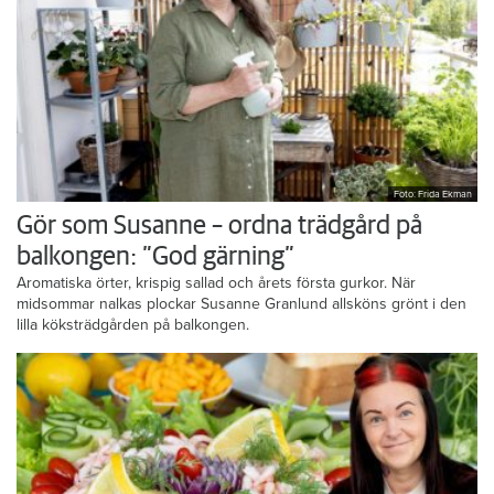
Foto: Frida Ekman
Gör som Susanne – ordna trädgård på
balkongen: ”God gärning”
Aromatiska örter, krispig sallad och årets första gurkor. När
midsommar nalkas plockar Susanne Granlund allsköns grönt i den
lilla köksträdgården på balkongen.