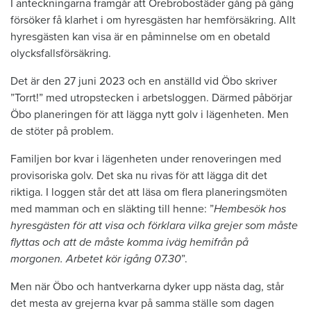
I anteckningarna framgår att Örebrobostäder gång på gång
försöker få klarhet i om hyresgästen har hemförsäkring. Allt
hyresgästen kan visa är en påminnelse om en obetald
olycksfallsförsäkring.
Det är den 27 juni 2023 och en anställd vid Öbo skriver
”Torrt!” med utropstecken i arbetsloggen. Därmed påbörjar
Öbo planeringen för att lägga nytt golv i lägenheten. Men
de stöter på problem.
Familjen bor kvar i lägenheten under renoveringen med
provisoriska golv. Det ska nu rivas för att lägga dit det
riktiga. I loggen står det att läsa om flera planeringsmöten
med mamman och en släkting till henne: ”
Hembesök hos
hyresgästen för att visa och förklara vilka grejer som måste
flyttas och att de måste komma iväg hemifrån på
morgonen. Arbetet kör igång 07.30
”.
Men när Öbo och hantverkarna dyker upp nästa dag, står
det mesta av grejerna kvar på samma ställe som dagen