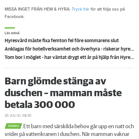
MISSA INGET FRÅN HEM & HYRA.
Tryck här
för att följa oss på
Facebook.
Läs också
Hyresvärd måste fixa femton fel före sommarens slut
Anklagas för hotellverksamhet och överhyra - riskerar hyreskontraktet
Tom bor i möglet - har väntat drygt ett år på hjälp från Hyresgästföreningen
Barn glömde stänga av
duschen – mamman måste
betala 300 000
30 JULI
KL 08:30
Ett barn med särskilda behov går upp en natt och
ÖREBRO
vrider på vattenkranen i duschen. När mamman vaknar