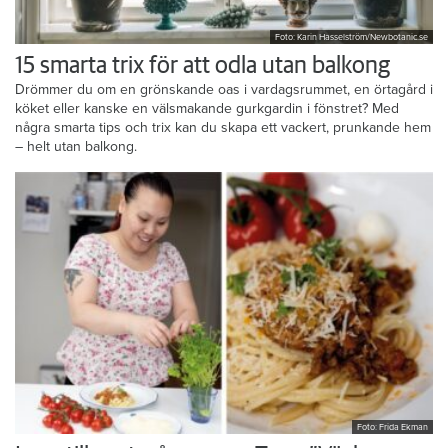
Foto: Karin Hasselström/Newbotanic.se
15 smarta trix för att odla utan balkong
Drömmer du om en grönskande oas i vardagsrummet, en örtagård i
köket eller kanske en välsmakande gurkgardin i fönstret? Med
några smarta tips och trix kan du skapa ett vackert, prunkande hem
– helt utan balkong.