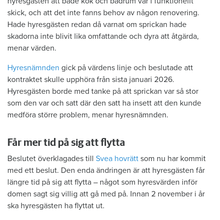
hyresgästen att både kök och badrum var i funktionellt
skick, och att det inte fanns behov av någon renovering.
Hade hyresgästen redan då varnat om sprickan hade
skadorna inte blivit lika omfattande och dyra att åtgärda,
menar värden.
Hyresnämnden
gick på värdens linje och beslutade att
kontraktet skulle upphöra från sista januari 2026.
Hyresgästen borde med tanke på att sprickan var så stor
som den var och satt där den satt ha insett att den kunde
medföra större problem, menar hyresnämnden.
Får mer tid på sig att flytta
Beslutet överklagades till
Svea hovrätt
som nu har kommit
med ett beslut. Den enda ändringen är att hyresgästen får
längre tid på sig att flytta – något som hyresvärden inför
domen sagt sig villig att gå med på. Innan 2 november i år
ska hyresgästen ha flyttat ut.