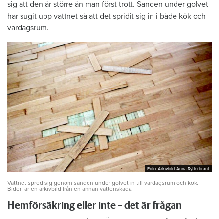
sig att den är större än man först trott. Sanden under golvet
har sugit upp vattnet så att det spridit sig in i både kök och
vardagsrum.
Foto: Arkivbild: Anna Rytterbrant
Foto: Arkivbild: Anna Rytterbrant
Vattnet spred sig genom sanden under golvet in till vardagsrum och kök.
Biden är en arkivbild från en annan vattenskada.
Hemförsäkring eller inte – det är frågan