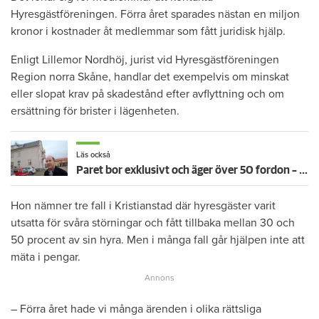
Hyresgästföreningen. Förra året sparades nästan en miljon
kronor i kostnader åt medlemmar som fått juridisk hjälp.
Enligt Lillemor Nordhöj, jurist vid Hyresgästföreningen
Region norra Skåne, handlar det exempelvis om minskat
eller slopat krav på skadestånd efter avflyttning och om
ersättning för brister i lägenheten.
Läs också
Paret bor exklusivt och äger över 50 fordon – men deras hyresgäst Stirling fryser och fångar möss med kepsen
Hon nämner tre fall i Kristianstad där hyresgäster varit
utsatta för svåra störningar och fått tillbaka mellan 30 och
50 procent av sin hyra. Men i många fall går hjälpen inte att
mäta i pengar.
– Förra året hade vi många ärenden i olika rättsliga