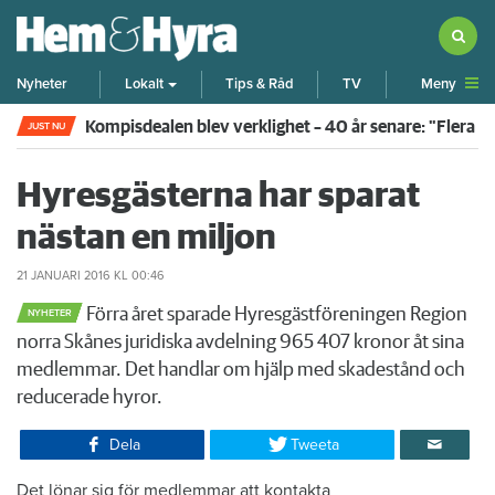
Meny
Nyheter
Lokalt
Tips & Råd
TV
Kompisdealen blev verklighet – 40 år senare: "Flera f
JUST NU
Hyresgästerna har sparat
nästan en miljon
21 JANUARI 2016
KL 00:46
Förra året sparade Hyresgästföreningen Region
NYHETER
norra Skånes juridiska avdelning 965 407 kronor åt sina
medlemmar. Det handlar om hjälp med skadestånd och
reducerade hyror.
Dela
Tweeta
Det lönar sig för medlemmar att kontakta