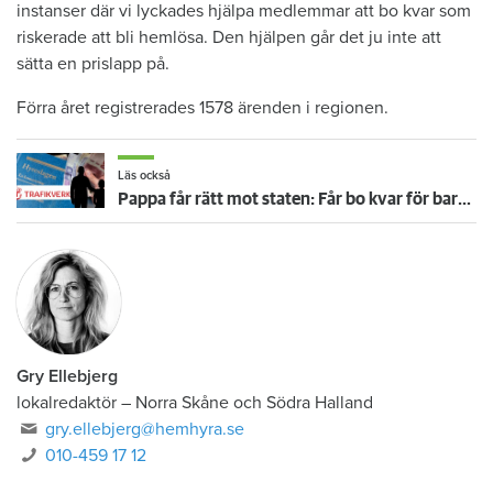
instanser där vi lyckades hjälpa medlemmar att bo kvar som
riskerade att bli hemlösa. Den hjälpen går det ju inte att
sätta en prislapp på.
Förra året registrerades 1578 ärenden i regionen.
Läs också
Pappa får rätt mot staten: Får bo kvar för barnets skull trots 29 sena hyror
Gry Ellebjerg
lokalredaktör
–
Norra Skåne och Södra Halland
gry.ellebjerg@hemhyra.se
010-459 17 12