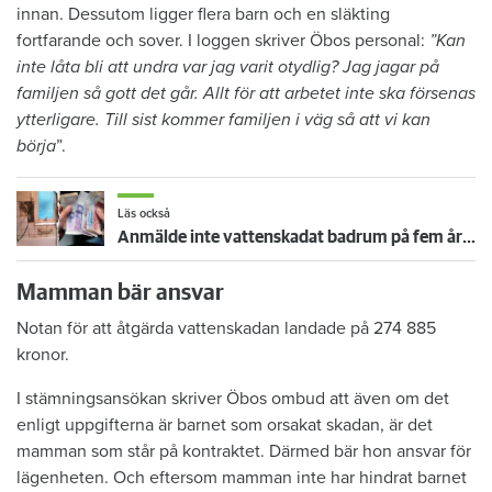
innan. Dessutom ligger flera barn och en släkting
fortfarande och sover. I loggen skriver Öbos personal:
”Kan
inte låta bli att undra var jag varit otydlig? Jag jagar på
familjen så gott det går. Allt för att arbetet inte ska försenas
ytterligare. Till sist kommer familjen i väg så att vi kan
börja
”.
Läs också
Anmälde inte vattenskadat badrum på fem år – krävs på 125 000 kronor
Mamman bär ansvar
Notan för att åtgärda vattenskadan landade på 274 885
kronor.
I stämningsansökan skriver Öbos ombud att även om det
enligt uppgifterna är barnet som orsakat skadan, är det
mamman som står på kontraktet. Därmed bär hon ansvar för
lägenheten. Och eftersom mamman inte har hindrat barnet