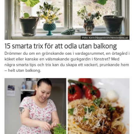
Foto: Karin Hasselström/Newbotanic.se
15 smarta trix för att odla utan balkong
Drömmer du om en grönskande oas i vardagsrummet, en örtagård i
köket eller kanske en välsmakande gurkgardin i fönstret? Med
några smarta tips och trix kan du skapa ett vackert, prunkande hem
– helt utan balkong.