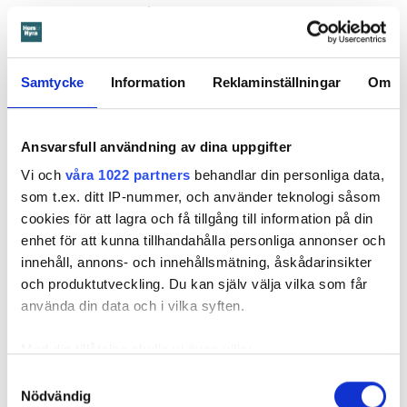
som ska anses vara vållande och betalningsskyldig.
I våras kallar tingsrätten till förhandling. Men mamman
Samtycke
Information
Reklaminställningar
Om
dyker aldrig upp. Domstolen fattar därför en tredskodom.
Det vill säga en dom som kan meddelas när en part inte har
svarat eller kommer till förhandlingen. En sådan dom
Ansvarsfull användning av dina uppgifter
innebär nästan alltid att den som står bakom stämningen, i
Vi och
våra 1022 partners
behandlar din personliga data,
det här fallet Öbo, får rätt.
som t.ex. ditt IP-nummer, och använder teknologi såsom
cookies för att lagra och få tillgång till information på din
enhet för att kunna tillhandahålla personliga annonser och
Läs också
innehåll, annons- och innehållsmätning, åskådarinsikter
Ansvarsskyddet – en viktig del i hemförsäkringen
och produktutveckling. Du kan själv välja vilka som får
använda din data och i vilka syften.
Enligt tredskodomen ska mamman betala närmare 300 000
kronor plus ränta för reparationerna av skadan, kostnaden
Med din tillåtelse skulle vi även vilja:
för inkasso samt Örebrobostäders rättegångskostnader.
Samla in information om din geografiska plats
Samtyckesval
Det är fortfarande oklart om mamman har en hemförsäkring.
Nödvändig
som kan ha en noggrannhet på upp till flera meter