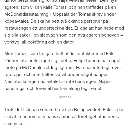
därför bestämde sig för att sälja verksamheten. Den nya
ägaren, som vi kan kalla Tomas, och han träffades på en
McDonaldsrestaurang i Uppsala där Tomas skrev under
köpeavtalet. De ska ha bett två okända personer på
restaurangen att underteckna det. Erik sa att han hade med
sig alla saker i en släpvagn som den nya ägaren behövde –
verktyg, all bokföring och en dator.
Men Tomas, som tidigare haft affärskontakter med Erik,
känner inte heller igen sig i detta. Enligt honom har något
möte på McDonalds aldrig ägt rum. Han har inte tagit över
företaget och inte heller skrivit under något papper.
Namnteckningen på avtalet är inte hans egen. Några
handlingar och föremål har han aldrig tagit emot.
Trots det fick han senare brev från Bolagsverket. Erik ska ha
skrivit in honom och hans sambo på företaget utan deras
samtycke.