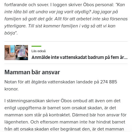
fortfarande och sover. I loggen skriver Öbos personal:
”Kan
inte låta bli att undra var jag varit otydlig? Jag jagar på
familjen så gott det går. Allt för att arbetet inte ska försenas
ytterligare. Till sist kommer familjen i väg så att vi kan
börja
”.
Läs också
Anmälde inte vattenskadat badrum på fem år – krävs på 125 000 kronor
Mamman bär ansvar
Notan för att åtgärda vattenskadan landade på 274 885
kronor.
I stämningsansökan skriver Öbos ombud att även om det
enligt uppgifterna är barnet som orsakat skadan, är det
mamman som står på kontraktet. Därmed bär hon ansvar för
lägenheten. Och eftersom mamman inte har hindrat barnet
från att orsaka skadan eller begränsat den, är det mamman