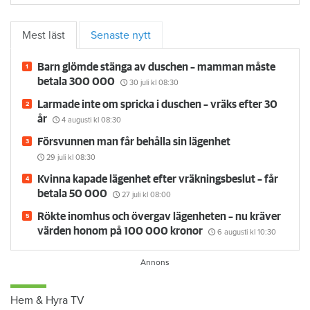
Mest läst
Senaste nytt
Barn glömde stänga av duschen – mamman måste
betala 300 000
30 juli
kl 08:30
Larmade inte om spricka i duschen – vräks efter 30
år
4 augusti
kl 08:30
Försvunnen man får behålla sin lägenhet
29 juli
kl 08:30
Kvinna kapade lägenhet efter vräkningsbeslut – får
betala 50 000
27 juli
kl 08:00
Rökte inomhus och övergav lägenheten – nu kräver
värden honom på 100 000 kronor
6 augusti
kl 10:30
Hem & Hyra TV