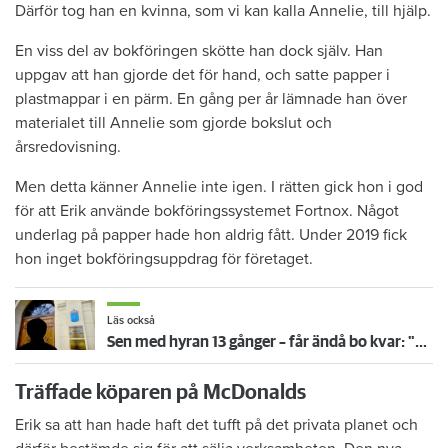
Därför tog han en kvinna, som vi kan kalla Annelie, till hjälp.
En viss del av bokföringen skötte han dock själv. Han
uppgav att han gjorde det för hand, och satte papper i
plastmappar i en pärm. En gång per år lämnade han över
materialet till Annelie som gjorde bokslut och
årsredovisning.
Men detta känner Annelie inte igen. I rätten gick hon i god
för att Erik använde bokföringssystemet Fortnox. Något
underlag på papper hade hon aldrig fått. Under 2019 fick
hon inget bokföringsuppdrag för företaget.
Läs också
Sen med hyran 13 gånger – får ändå bo kvar: "Glömde att betala"
Träffade köparen på McDonalds
Erik sa att han hade haft det tufft på det privata planet och