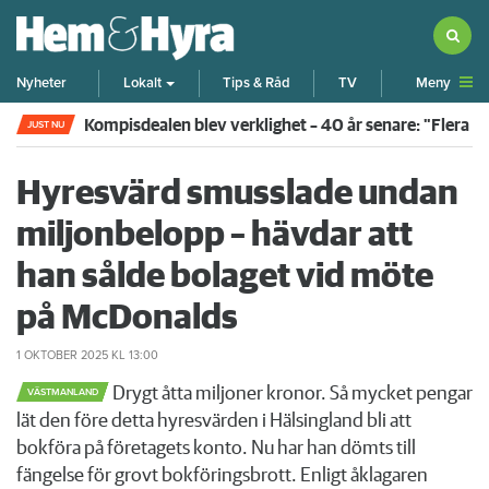
Meny
Nyheter
Lokalt
Tips & Råd
TV
Kompisdealen blev verklighet – 40 år senare: "Flera f
JUST NU
Hyresvärd smusslade undan
miljonbelopp – hävdar att
han sålde bolaget vid möte
på McDonalds
1 OKTOBER 2025
KL 13:00
Drygt åtta miljoner kronor. Så mycket pengar
VÄSTMANLAND
lät den före detta hyresvärden i Hälsingland bli att
bokföra på företagets konto. Nu har han dömts till
fängelse för grovt bokföringsbrott. Enligt åklagaren