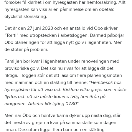
försöker få klarhet i om hyresgästen har hemförsäkring. Allt
hyresgästen kan visa är en påminnelse om en obetald
olycksfallsförsäkring.
Det är den 27 juni 2023 och en anställd vid Öbo skriver
”Torrt!” med utropstecken i arbetsloggen. Därmed påbörjar
Öbo planeringen för att lägga nytt golv i lägenheten. Men
de stöter på problem.
Familjen bor kvar i lägenheten under renoveringen med
provisoriska golv. Det ska nu rivas för att lägga dit det
riktiga. I loggen står det att läsa om flera planeringsmöten
med mamman och en släkting till henne: ”
Hembesök hos
hyresgästen för att visa och förklara vilka grejer som måste
flyttas och att de måste komma iväg hemifrån på
morgonen. Arbetet kör igång 07.30
”.
Men när Öbo och hantverkarna dyker upp nästa dag, står
det mesta av grejerna kvar på samma ställe som dagen
innan. Dessutom ligger flera barn och en släkting