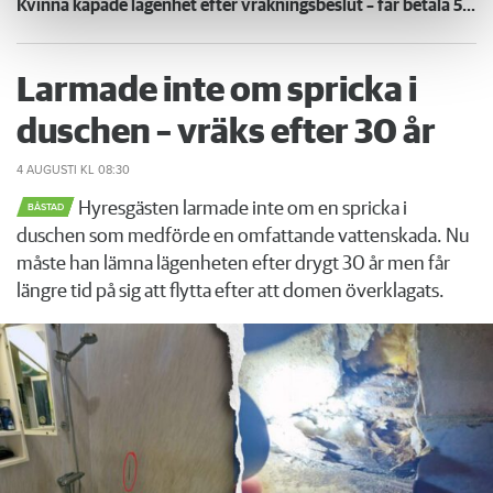
Kvinna kapade lägenhet efter vräkningsbeslut – får betala 50 000
Larmade inte om spricka i
duschen – vräks efter 30 år
4 AUGUSTI
KL 08:30
Hyresgästen larmade inte om en spricka i
BÅSTAD
duschen som medförde en omfattande vattenskada. Nu
måste han lämna lägenheten efter drygt 30 år men får
längre tid på sig att flytta efter att domen överklagats.