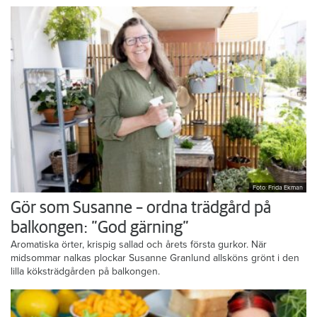
Foto: Frida Ekman
Gör som Susanne – ordna trädgård på
balkongen: ”God gärning”
Aromatiska örter, krispig sallad och årets första gurkor. När
midsommar nalkas plockar Susanne Granlund allsköns grönt i den
lilla köksträdgården på balkongen.