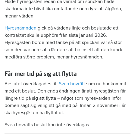
Hade hyresgästen redan då varnat om sprickan hade
skadorna inte blivit lika omfattande och dyra att åtgärda,
menar värden.
Hyresnämnden
gick på värdens linje och beslutade att
kontraktet skulle upphöra från sista januari 2026.
Hyresgästen borde med tanke på att sprickan var så stor
som den var och satt där den satt ha insett att den kunde
medföra större problem, menar hyresnämnden.
Får mer tid på sig att flytta
Beslutet överklagades till
Svea hovrätt
som nu har kommit
med ett beslut. Den enda ändringen är att hyresgästen får
längre tid på sig att flytta – något som hyresvärden inför
domen sagt sig villig att gå med på. Innan 2 november i år
ska hyresgästen ha flyttat ut.
Svea hovrätts beslut kan inte överklagas.