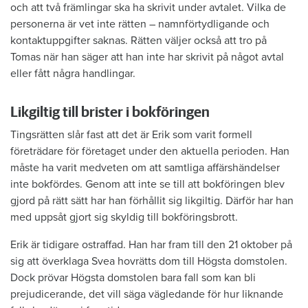
och att två främlingar ska ha skrivit under avtalet. Vilka de
personerna är vet inte rätten – namnförtydligande och
kontaktuppgifter saknas. Rätten väljer också att tro på
Tomas när han säger att han inte har skrivit på något avtal
eller fått några handlingar.
Likgiltig till brister i bokföringen
Tingsrätten slår fast att det är Erik som varit formell
företrädare för företaget under den aktuella perioden. Han
måste ha varit medveten om att samtliga affärshändelser
inte bokfördes. Genom att inte se till att bokföringen blev
gjord på rätt sätt har han förhållit sig likgiltig. Därför har han
med uppsåt gjort sig skyldig till bokföringsbrott.
Erik är tidigare ostraffad. Han har fram till den 21 oktober på
sig att överklaga Svea hovrätts dom till Högsta domstolen.
Dock prövar Högsta domstolen bara fall som kan bli
prejudicerande, det vill säga vägledande för hur liknande