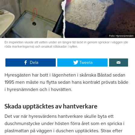
Foto: Hyresnämnden
En inspektion visade att vatten under en längre tid läckt in genom sprickor i väggen (de
röda markeringarna) och orsakat rötskador i syllen.
Dela
Tweeta
Hyresgästen har bott i lägenheten i skånska Båstad sedan
1995 men måste nu flytta sedan hans kontrakt prövats både
i hyresnämnden och i hovrätten.
Skada upptäcktes av hantverkare
Det var när hyresvärdens hantverkare skulle byta ett
duschmunstycke under hösten förra året som en spricka i
plastmattan på väggen i duschen upptäcktes. Strax efter