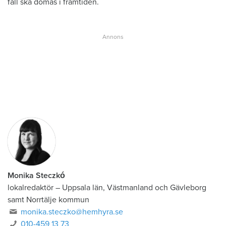
fall ska dömas i framtiden.
Monika Steczkó
lokalredaktör
–
Uppsala län, Västmanland och Gävleborg
samt Norrtälje kommun
monika.steczko@hemhyra.se
010-459 13 73