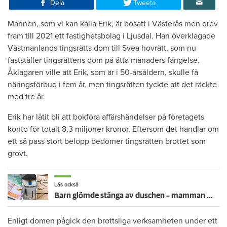
Dela
Tweeta
Mannen, som vi kan kalla Erik, är bosatt i Västerås men drev
fram till 2021 ett fastighetsbolag i Ljusdal. Han överklagade
Västmanlands tingsrätts dom till Svea hovrätt, som nu
fastställer tingsrättens dom på åtta månaders fängelse.
Åklagaren ville att Erik, som är i 50-årsåldern, skulle få
näringsförbud i fem år, men tingsrätten tyckte att det räckte
med tre år.
Erik har låtit bli att bokföra affärshändelser på företagets
konto för totalt 8,3 miljoner kronor. Eftersom det handlar om
ett så pass stort belopp bedömer tingsrätten brottet som
grovt.
Läs också
Barn glömde stänga av duschen – mamman måste betala 300 000
Enligt domen pågick den brottsliga verksamheten under ett