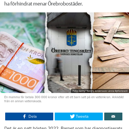
ha förhindrat menar Örebrobostäder.
Foto: Getty/ Tommy Andersson/ Anna Rytterbrant
En mamma får betala 300 000 kronor efter att ett barn satt på en vattenkran. Arkivbild
från en annan vattenskada.
Dela
Tweeta
Det är en natt hösten 2022. Barnet som har diagnostiserats