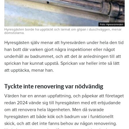
Foto: Hyresnämnden
Foto: Hyresnämnden
Hyresgästen borde ha upptäckt och larmat om glipan i duschväggen, menar
domstolarna.
Hyresgästen själv menar att hyresvärden under hela den tid
han bott där varken gjort några inspektioner eller något
underhåll av badrummet, och att det är anledningen till att
sprickan har kunnat uppstå. Sprickan var heller inte så lätt
att upptäcka, menar han.
Tyckte inte renovering var nödvändig
Värden har en annan uppfattning, och påpekar att företaget
redan 2024 vände sig till hyresgästen med ett erbjudande
om att renovera hela lägenheten. Men då svarade
hyresgästen att både kök och badrum var i funktionellt
skick, och att det inte fanns behov av någon renovering.