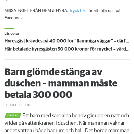
MISSA INGET FRÅN HEM & HYRA.
Tryck här
för att följa oss på
Facebook.
Läs också
Hyresgäst krävdes på 40 000 för "flammiga väggar" – därför höll inte värdens bevis i rätten
Här betalade hyresgästen 50 000 kronor för mycket – värden åker dit igen
Barn glömde stänga av
duschen – mamman måste
betala 300 000
30 JULI
KL 08:30
Ett barn med särskilda behov går upp en natt och
ÖREBRO
vrider på vattenkranen i duschen. När mamman vaknar
är det vatten i både badrum och hall. Det borde mamman