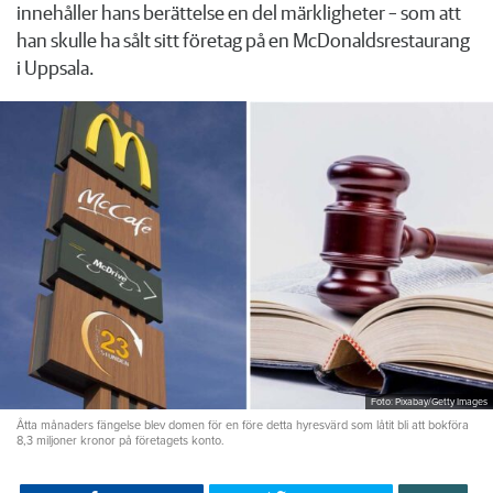
innehåller hans berättelse en del märkligheter – som att
han skulle ha sålt sitt företag på en McDonaldsrestaurang
i Uppsala.
Foto: Pixabay/Getty Images
Åtta månaders fängelse blev domen för en före detta hyresvärd som låtit bli att bokföra
8,3 miljoner kronor på företagets konto.