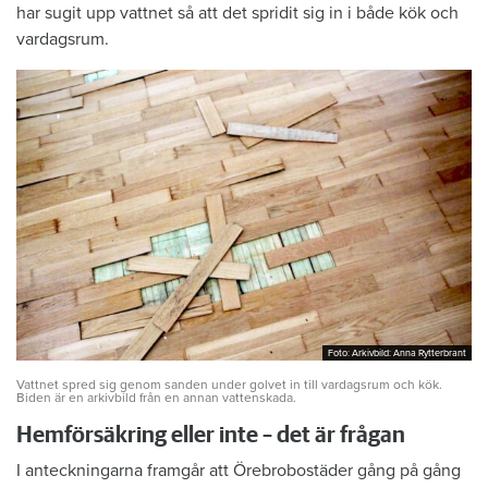
har sugit upp vattnet så att det spridit sig in i både kök och
vardagsrum.
Foto: Arkivbild: Anna Rytterbrant
Foto: Arkivbild: Anna Rytterbrant
Vattnet spred sig genom sanden under golvet in till vardagsrum och kök.
Biden är en arkivbild från en annan vattenskada.
Hemförsäkring eller inte – det är frågan
I anteckningarna framgår att Örebrobostäder gång på gång