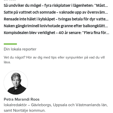
Så undviker du mögel – fyra riskplatser i lägenheten: ”Måste städa bort”
Satte på vattnet och somnade – vaknade upp av översvämning hos grannen
Rensade inte hålet i kylskåpet – tvingas betala för dyr vattenskada
Naken gängkriminell knivhotade granne efter balkongklättring
Kompisdealen blev verklighet – 40 år senare: "Flera fina fördelar med att dela bostad"
Din lokala reporter
Vet du något? Hör av dig med tips eller synpunkter på vad du vill
läsa.
Petra Marandi Roos
lokalredaktör
–
Gävleborgs, Uppsala och Västmanlands län,
samt Norrtälje kommun.