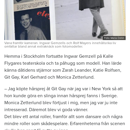
Foto: Maria Östlin
Vana framför kameran. Ingwar Gemzells och Rolf Mayers innehållsrika liv
omfattar bland annat extra­knäck som fotomodeller.
Hemma i Stockholm fortsatte Ingwar ­Gemzell på Kalle
Flygares teaterskola och ta påhugg som modell. Han lärde
känna dåtidens stjärnor som Zarah Leander, Katie Rolfsen,
Git Gay, Karl Gerhard och Monica Zetterlund.
– Jag köpte hårsprej åt Git Gay när jag var i New York så att
hon kunde göra en slinga innan hårsprej fanns i Sverige.
Monica Zetterlund blev förtjust i mig, men jag var ju inte
intresserad. Däremot blev vi goda vänner.
Det blev ett antal roller, framför allt som ­dansare och några
mindre roller som skådespelare. Erfarenheterna från scenen