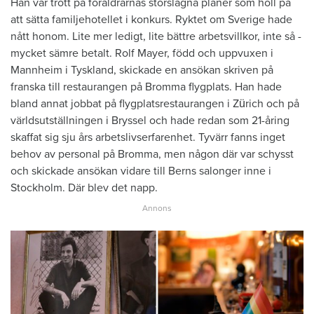
Han var trött på föräldrarnas storslagna ­planer som höll på
att sätta familje­hotellet i ­konkurs. Ryktet om Sverige hade
nått ­honom. Lite mer ledigt, lite bättre arbetsvillkor, inte så ­
mycket sämre betalt. Rolf Mayer, född och ­uppvuxen i
Mannheim i Tyskland, skickade en ­ansökan skriven på
franska till ­restaurangen på ­Bromma flygplats. Han hade
bland annat jobbat på flygplatsrestaurangen i Zürich och på
världs­ut­ställningen i Bryssel och hade redan som 21-åring
skaffat sig sju års ­arbetslivserfarenhet. Tyvärr fanns inget
behov av personal på ­Bromma, men någon där var schysst
och ­skickade ansökan vidare till Berns salonger inne i
Stockholm. Där blev det napp.