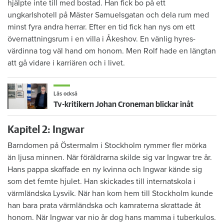
hjälpte inte till med bostad. Han fick bo på ett
ungkarlshotell på Mäster Samuelsgatan och dela rum med
minst fyra andra herrar. Efter en tid fick han nys om ett
övernattningsrum i en villa i Åkeshov. En vänlig hyres­
värdinna tog väl hand om honom. Men Rolf hade en längtan
att gå vidare i karriären och i livet.
Läs också
Tv-kritikern Johan Croneman blickar inåt
Kapitel 2: Ingwar
Barndomen på Östermalm i Stockholm rymmer fler mörka
än ljusa minnen. När föräldrarna skilde sig var Ingwar tre år.
Hans pappa skaffade en ny kvinna och Ingwar kände sig
som det femte hjulet. Han skickades till internatskola i
värmländska Lysvik. När han kom hem till Stockholm kunde
han bara prata värmländska och kamraterna skrattade åt
honom. När Ingwar var nio år dog hans mamma i tuberkulos.