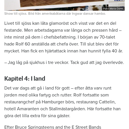
Foto: Maria Östlin
Show till sjöss. Bild från amerikabåtarna där Ingwar dansar hambo.
Livet till sjöss kan låta glamoröst och visst var det en del
festande. Men arbetsdagarna var långa och pressen hård –
inte minst på dem i chefsbefattning. I början av 70-talet
hade Rolf 60 anställda att chefa över. Till slut blev det för
mycket. Han fick en hjärtattack innan han hunnit fylla 40 år.
– Jag låg på sjukhus i tre veckor. Tack gud att jag överlevde.
Kapitel 4: I land
Det var dags att gå i land för gott – efter åtta varv runt
jorden med olika fartyg och rutter. Rolf fortsatte som
restaurangchef på Hamburger börs, restaurang Cattelin,
hotell Amaranten och Stallmästargården. Här fortsatte han
göra det lilla extra för sina gäster.
Efter Bruce Springsteens and the E Street Bands