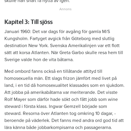
skulle han snart få nytta av igen.
Kapitel 3: Till sjöss
Januari 1960: Det var dags för avgång för ­gamla M/S
Kungsholm. Fartyget avgick från Göteborg med slutlig
destination New York. Svenska Amerikalinjen var ett flott
sätt att korsa ­Atlanten. När Greta Garbo skulle resa hem till
Sverige valde hon de vita båtarna.
Med ombord fanns också en tillåtande attityd till
homosexuella män. Ett slags frizon jämfört med livet på
land, i en tid då homosexualitet klassades som en sjukdom.
Att jobba på amerikabåtarna var ­meriterande. Det visste
Rolf Mayer som därför hade sökt och fått jobb som wine
steward i första klass. ­Ingwar Gemzell började som
steward. ­Resorna över Atlanten tog omkring 10 dagar, ­
beroende på väderlek. Det fanns med andra ord god tid att
lära känna både jobbarkompisarna och passagerarna.