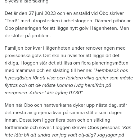
olycksfallsförsäkring.
Det är den 27 juni 2023 och en anställd vid Öbo skriver
”Torrt!” med utropstecken i arbetsloggen. Därmed påbörjar
Öbo planeringen för att lägga nytt golv i lägenheten. Men
de stöter på problem.
Familjen bor kvar i lägenheten under renoveringen med
provisoriska golv. Det ska nu rivas för att lägga dit det
riktiga. I loggen står det att läsa om flera planeringsmöten
med mamman och en släkting till henne: ”
Hembesök hos
hyresgästen för att visa och förklara vilka grejer som måste
flyttas och att de måste komma iväg hemifrån på
morgonen. Arbetet kör igång 07.30
”.
Men när Öbo och hantverkarna dyker upp nästa dag, står
det mesta av grejerna kvar på samma ställe som dagen
innan. Dessutom ligger flera barn och en släkting
fortfarande och sover. I loggen skriver Öbos personal:
”Kan
inte låta bli att undra var jag varit otydlig? Jag jagar på