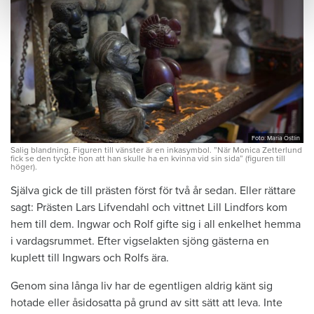
Foto: Maria Östlin
Salig blandning. Figuren till vänster är en inkasymbol. ”När Monica Zetterlund
fick se den tyckte hon att han skulle ha en kvinna vid sin sida” (figuren till
höger).
Själva gick de till prästen först för två år ­sedan. Eller rättare
sagt: Prästen Lars ­Lifvendahl och vittnet Lill Lindfors kom
hem till dem. Ingwar och Rolf gifte sig i all enkelhet hemma
i vardagsrummet. Efter vigselakten sjöng gästerna en
kuplett till Ingwars och Rolfs ära.
Genom sina långa liv har de egentligen aldrig känt sig
hotade eller ­åsidosatta på grund av sitt sätt att leva. Inte