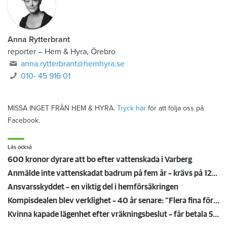
Anna Rytterbrant
reporter
–
Hem & Hyra, Örebro
anna.rytterbrant@hemhyra.se
010- 45 916 01
MISSA INGET FRÅN HEM & HYRA.
Tryck här
för att följa oss på
Facebook.
Läs också
600 kronor dyrare att bo efter vattenskada i Varberg
Anmälde inte vattenskadat badrum på fem år – krävs på 125 000 kronor
Ansvarsskyddet – en viktig del i hemförsäkringen
Kompisdealen blev verklighet – 40 år senare: "Flera fina fördelar med att dela bostad"
Kvinna kapade lägenhet efter vräkningsbeslut – får betala 50 000