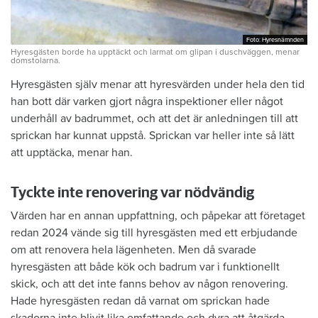
Foto: Hyresnämnden
Foto: Hyresnämnden
Hyresgästen borde ha upptäckt och larmat om glipan i duschväggen, menar
domstolarna.
Hyresgästen själv menar att hyresvärden under hela den tid
han bott där varken gjort några inspektioner eller något
underhåll av badrummet, och att det är anledningen till att
sprickan har kunnat uppstå. Sprickan var heller inte så lätt
att upptäcka, menar han.
Tyckte inte renovering var nödvändig
Värden har en annan uppfattning, och påpekar att företaget
redan 2024 vände sig till hyresgästen med ett erbjudande
om att renovera hela lägenheten. Men då svarade
hyresgästen att både kök och badrum var i funktionellt
skick, och att det inte fanns behov av någon renovering.
Hade hyresgästen redan då varnat om sprickan hade
skadorna inte blivit lika omfattande och dyra att åtgärda,