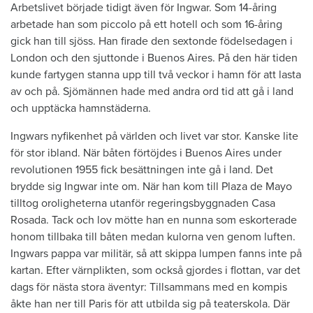
Arbetslivet började tidigt även för Ingwar. Som 14-åring
arbetade han som piccolo på ett hotell och som 16-åring
gick han till sjöss. Han firade den sextonde födelsedagen i
London och den sjuttonde i Buenos Aires. På den här tiden
kunde fartygen stanna upp till två veckor i hamn för att lasta
av och på. ­Sjömännen hade med andra ord tid att gå i land
och upptäcka hamnstäderna.
Ingwars nyfikenhet på världen och livet var stor. Kanske lite
för stor ibland. När båten förtöjdes i Buenos Aires under
revolutionen 1955 fick besättningen inte gå i land. Det
brydde sig Ingwar inte om. När han kom till Plaza de Mayo
tilltog oroligheterna utanför regerings­byggnaden Casa
Rosada. Tack och lov mötte han en nunna som eskorterade
honom till­baka till båten medan kulorna ven genom luften.
Ingwars pappa var militär, så att ­skippa ­lumpen fanns inte på
kartan. Efter ­värn­plikten, som också gjordes i flottan, var det
dags för ­nästa stora äventyr: Tillsammans med en ­kompis
åkte han ner till Paris för att utbilda sig på teaterskola. Där