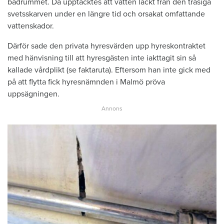
badrummet. Då upptäcktes att vatten läckt från den trasiga
svetsskarven under en längre tid och orsakat omfattande
vattenskador.
Därför sade den privata hyresvärden upp hyreskontraktet
med hänvisning till att hyresgästen inte iakttagit sin så
kallade vårdplikt (se faktaruta). Eftersom han inte gick med
på att flytta fick hyresnämnden i Malmö pröva
uppsägningen.