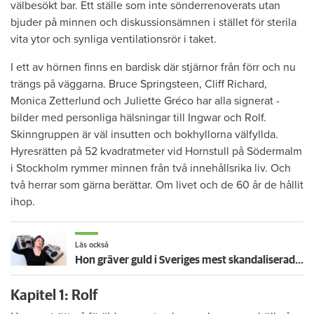
välbesökt bar. Ett ställe som inte ­sönderrenoverats utan
bjuder på minnen och ­diskussionsämnen i stället för sterila
vita ytor och synliga ventilationsrör i taket.
I ett av hörnen finns en bardisk där stjärnor från förr och nu
trängs på väggarna. Bruce Springsteen, Cliff Richard,
Monica Zetterlund och Juliette Gréco har alla signerat ­
bilder med personliga hälsningar till Ingwar och Rolf.
Skinngruppen är väl insutten och bok­hyllorna välfyllda.
Hyresrätten på 52 kvadratmeter vid Hornstull på Södermalm
i Stockholm rymmer minnen från två innehållsrika liv. Och
två ­herrar som gärna berättar. Om livet och de 60 år de hållit
ihop.
Läs också
Hon gräver guld i Sveriges mest skandaliserade nätforum
Kapitel 1: Rolf