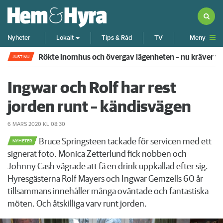
Meny
Nyheter
Lokalt
Tips & Råd
TV
Rökte inomhus och övergav lägenheten – nu kräver 
JUST NU
Ingwar och Rolf har rest
jorden runt – kändisvägen
6 MARS 2020
KL 08:30
Bruce Springsteen tackade för servicen med ett
NYHETER
signerat foto. Monica Zetterlund fick nobben och
Johnny Cash vägrade att få en drink uppkallad efter sig.
Hyresgästerna Rolf Mayers och Ingwar Gemzells 60 år
tillsammans innehåller många oväntade och fantastiska
möten. Och åtskilliga varv runt jorden.