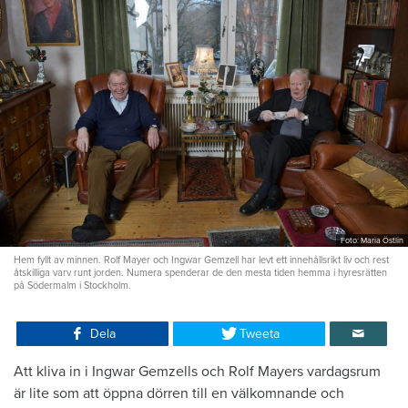
Foto: Maria Östlin
Hem fyllt av minnen. Rolf Mayer och Ingwar Gemzell har levt ett innehållsrikt liv och rest
åtskilliga varv runt jorden. Numera spenderar de den mesta tiden hemma i hyresrätten
på Södermalm i Stockholm.
Dela
Tweeta
Att kliva in i Ingwar Gemzells och Rolf Mayers vardagsrum
är lite som att öppna dörren till en välkomnande och