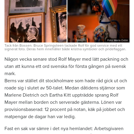
Foto: Maria Östlin
Tack från Bossen. Bruce Springsteen tackade Rolf för god service med ett
signerat foto. Deras hem innehåller både kristna symboler och prideflaggan.
Någon vecka senare stod Rolf Mayer med lätt packning och
utan att kunna ett ord svenska för första gången på svensk
mark.
Berns var stället dit stockholmare som hade råd gick ut och
roade sig i slutet av 50-talet. Medan dåtidens stjärnor som
Marlene Dietrich och Eartha Kitt uppträdde sprang Rolf
Mayer mellan borden och serverade gästerna. Lönen var
provisionsbaserad: 12 procent på notan, käk på jobbet och
matpengar de dagar han var ledig.
Fast en sak var sämre i det nya hemlandet: Arbetsgivaren