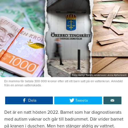
Foto: Getty/ Tommy Andersson/ Anna Rytterbrant
En mamma får betala 300 000 kronor efter att ett barn satt på en vattenkran. Arkivbild
från en annan vattenskada.
Dela
Tweeta
Det är en natt hösten 2022. Barnet som har diagnostiserats
med autism vaknar och går till badrummet. Där vrider barnet
på kranen i duschen. Men hen stänger aldrig av vattnet.