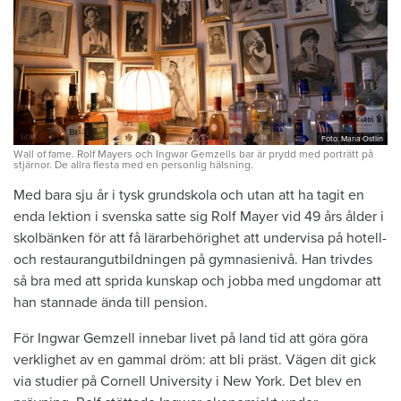
Foto: Maria Östlin
Wall of fame. Rolf Mayers och Ingwar Gemzells bar är prydd med porträtt på
stjärnor. De allra flesta med en personlig hälsning.
Med bara sju år i tysk grundskola och utan att ha tagit en
enda lektion i svenska satte sig Rolf Mayer vid 49 års ålder i
skolbänken för att få lärarbehörighet att undervisa på hotell-
och restaurangutbildningen på gymnasienivå. Han trivdes
så bra med att sprida kunskap och jobba med ungdomar att
han stannade ända till pension.
För Ingwar Gemzell innebar livet på land tid att göra göra
verklighet av en gammal dröm: att bli präst. Vägen dit gick
via studier på Cornell University i New York. Det blev en