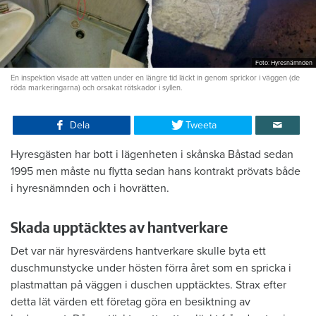
Foto: Hyresnämnden
En inspektion visade att vatten under en längre tid läckt in genom sprickor i väggen (de
röda markeringarna) och orsakat rötskador i syllen.
Dela
Tweeta
Hyresgästen har bott i lägenheten i skånska Båstad sedan
1995 men måste nu flytta sedan hans kontrakt prövats både
i hyresnämnden och i hovrätten.
Skada upptäcktes av hantverkare
Det var när hyresvärdens hantverkare skulle byta ett
duschmunstycke under hösten förra året som en spricka i
plastmattan på väggen i duschen upptäcktes. Strax efter
detta lät värden ett företag göra en besiktning av