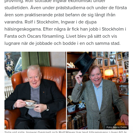
prövning. Rolf stöttade Ingwar ekonomiskt under
studietiden. Även under präststudierna och under de första
åren som praktiserande präst befann de sig långt ifrån
varandra. Rolf i Stockholm, Ingwar i de djupa
hälsingeskogarna. Efter några år fick han jobb i Stockholm i
Farsta och Oscars församling. Livet blev på sätt och vis
lugnare när de jobbade och bodde i en och samma stad.
Foto: Maria Östlin
Sida vid sida. Ingwar Gemzell och Rolf Mayer har levt tillsammans i över 60 år.