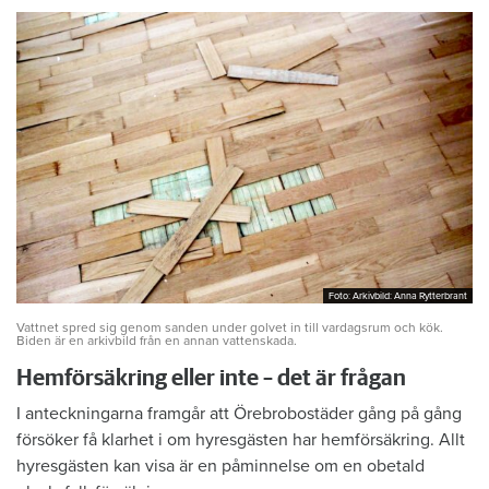
Foto: Arkivbild: Anna Rytterbrant
Foto: Arkivbild: Anna Rytterbrant
Vattnet spred sig genom sanden under golvet in till vardagsrum och kök.
Biden är en arkivbild från en annan vattenskada.
Hemförsäkring eller inte – det är frågan
I anteckningarna framgår att Örebrobostäder gång på gång
försöker få klarhet i om hyresgästen har hemförsäkring. Allt
hyresgästen kan visa är en påminnelse om en obetald