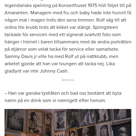
legendariska spelning på Konserthuset 1975 höll följet till på
Amaranten. Managern med fru och baby hade inte hunnit få
någon mat i magen trots den sena timmen. Rolf såg till att
ordna lite krubb trots att köket var stängt. Springsteen
tackade för servicen med ett signerat svartvitt foto som
hänger i hörnet i baren tillsammans med de andra porträtten
på stjärnor som velat tacka för service eller samarbete.
Sammy Davis jr ville ha med Rolf ut på nattklubb, men
arbetet gjorde att han var tvungen att tacka nej. Lika
gladlynt var inte Johnny Cash.
– Han var ganska tystlåten och bad oss bestämt att byta
namn på en drink som vi namngett efter honom.